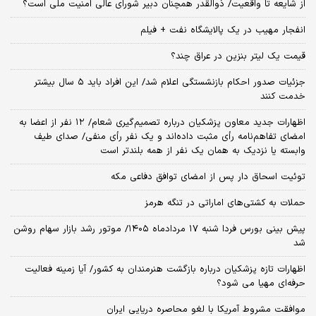
از شایعه تا واقعیت/ ذوالقدر همچنان دبیر شورای ‌عالی امنیت ملی است؟
انفجار مهیب در یک پالایشگاه نفت + فیلم
قیمت یک لیتر بنزین در عراق چند؟
جزئیات صدور احکام بازنشستگی اعلام شد/ این افراد باید ۵ سال بیشتر
خدمت کنند
اظهارات جدید معاون پزشکیان درباره تصمیم‌گیری شعام/ ۱۲ نفر از اعضا به
امضای تفاهم‌نامه رأی مثبت داده‌اند و یک نفر رأی منفی/ صدای طیف
وابسته یا نزدیک به همان یک نفر از همه بلندتر است
توئیت اسحاق دار پس از امضای توافق دفاعی مکه
حملات به کشتی‌های اماراتی در تنگه هرمز
پیش بینی بورس فردا شنبه ۱۷ مردادماه ۱۴۰۵/ موتور رشد بازار سهام روشن
شد
اظهارات تازه پزشکیان درباره بازگشت هنرمندان به کشور/ آیا زمینه فعالیت
حرفه‌ای مهیا می شود؟
موافقت مشروط آمریکا با لغو محاصره دریایی ایران