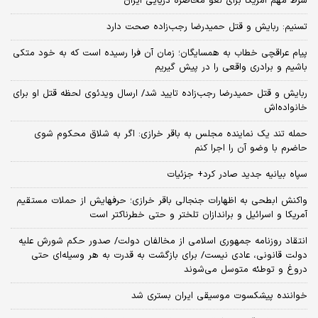
شرط مهم آمریکا برای لغو محاصره دریایی ایران
تسنیم: ربایش و قتل حمیدرضا رجب‌زاده صحت دارد
پیام عراقچی خطاب به همسایگان؛ زمان آن فرا رسیده است که به خود متکی
باشیم و برادری واقعی را در پیش گیریم
ربایش و قتل حمیدرضا رجب‌زاده تایید شد/ ارسال ویدئوی لحظه قتل او برای
خانواده‌اش
حمله تند یک نماینده مجلس به باقر خرازی: اگر به شلاق محکوم شوی
حاضرم با وضو آن را اجرا کنم
سپاه بیانیه جدید صادر کرد+ جزئیات
واکنش ابطحی به اظهارات جنجالی باقر خرازی؛ حرفهایش از حملات مستقیم
آمریکا و اسرائیل و براندازان تلختر و حتی خطرناکتر است
انتقاد روزنامه جمهوری اسلامی از مخالفان دولت/ صدور حکم شورش علیه
دولت قانونی، عادی نیست/ برای بازگشت به قدرت به هر وسیله‌ای حتی
دروغ و توطئه متوسل می‌شوند
خواننده پیشکسوت موسیقی ایران بستری شد