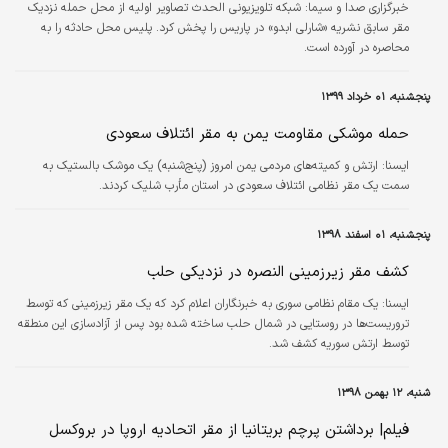
خبرگزاری صدا و سیما:
شبکه تلویزیونی الحدث تصاویر اولیه از محل حمله نزدیک
مقر سابق نشریه «شارلی ابدو» در پاریس را پخش کرد. پلیس محل حادثه را به
محاصره در آورده است.
پنجشنبه، ۰۱ خرداد ۱۳۹۹
حمله موشکی مقاومت یمن به مقر ائتلاف سعودی
ايسنا:
ارتش و کمیته‌های مردمی یمن امروز (پنج‌شنبه) یک موشک بالستیک به‌
سمت یک مقر نظامی ائتلاف سعودی در استان مأرب شلیک کردند.
پنجشنبه، ۰۱ اسفند ۱۳۹۸
کشف مقر زیرزمینی النصره در نزدیکی حلب
ايسنا:
یک مقام نظامی سوری به خبرنگاران اعلام کرد که یک مقر زیرزمینی که توسط
تروریست‌ها در روستایی در شمال حلب ساخته شده بود پس از آزادسازی این منطقه
توسط ارتش سوریه کشف شد.
شنبه، ۱۲ بهمن ۱۳۹۸
فیلم| برداشتن پرچم بریتانیا از مقر اتحادیه اروپا در بروکسل