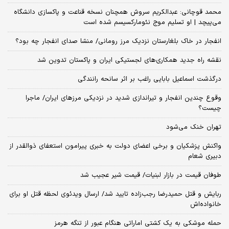
محمد قوچانی: عبدالکریم سروش همچنان نسخه قناعت و پاکسازی دانشگاه
می‌پیچد | او تسلیم موج نئومارکسیسم شده است
انفجار در خاک بلغارستان نزدیک مرز رومانی/ منشا صدای انفجار چه بود؟
نقشه راه جدید همکاری‌های لجستیکی ایران و پاکستان تدوین شد
درگذشت اسماعیل بابایی راغب بر اثر سانحه رانندگی
وقوع چندین انفجار و تیراندازی شدید در نزدیکی مرز‌های ایران/ ماجرا
چیست؟
تهران خنک می‌شود
واکنش پزشکیان و برخی اعضای دولت به خبری پیرامون استعفای ذوالقدر از
دبیری شعام
طوفان قیمت در بازار لبنیات/ قیمت شیر عجیب شد
ربایش و قتل حمیدرضا رجب‌زاده تایید شد/ ارسال ویدئوی لحظه قتل او برای
خانواده‌اش
حمله موشکی به یک کشتی اماراتی هنگام عبور از تنگه هرمز