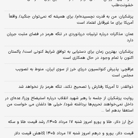
خشونت‌طلب
پزشکیان: من به قدرت نچسبیده‌ام/ برای همیشه که نمی‌توان جنگید/ واقعاً
آمریکا برای ما غیرقابل اعتماد است
عمان: مذاکرات درباره ترتیبات دریانوردی در تنگه هرمز در فضای مثبت جریان
دارد
پزشکیان‌: بهترین زمان برای دستیابی به توافق شرایط کنونی است/ پاکستان
اکنون با تمام وجود در حال همکاری است
عراقچی: پذیرش کنوانسیون دریای خرز از سوی ایران، منوط به تصویب
مجلس است
ذوالقدر: تا آمریکا رفتارش را تصحیح نکند، تنگه هرمز باز نخواهد شد
روایت پزشکیان از جلسه با رهبر شهید انقلاب درباره استیضاح وزرا/ عده‌ای در
داخل نمی‌خواهند تحریم‌ها برداشته شود/ خیلی ها دلشان می خواست من
استعفا بدهم اما ...
نرخ ارز دلار، طلا و یورو امروز شنبه ۱۷ مرداد ۱۴۰۵/ رشد قیمت طلا و سکه
قیمت دلار، یورو و درهم امروز شنبه ۱۷ مرداد ۱۴۰۵ |کاهش قیمت دلار