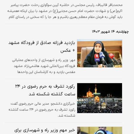
محمدباقر قالیباف، رئیس مجلس در حاشیه آیین سوگواری رحلت حضرت پیامبر
اکرم(ص) و شهادت حضرت امام حسن مجتبی(ع) در مشهد با بیان اینکه «همیشه
باید گوش به فرمان مقام معظم رهبری باشیم و هر جا را که سخنی در راستای کلام
حضرت آقا باشد، دنبال کنیم»، اظهار کرد: رهبر انقلاب می‌فرمایند موفقیت دولت
موفقیت همه ماست، مواضع من نیز کاملا روشن و شفاف بوده و مواضع من یواشکی
چهارشنبه، ۱۴ شهریور ۱۴۰۳
و مبهم نبوده است، اما برخی را می‌بینم، حالا به هر دلیلی، قلبشان راضی نیست این
دولت موفق شود و این منطبق و همسو با خواسته رهبری نیست./ایسنا
بازدید فرزانه صادق از فرودگاه مشهد
+ عکس
مهر:
وزیر راه و شهرسازی از واحدهای عملیاتی
فرودگاه بین‌المللی شهید هاشمی‌نژاد مشهد
مقدس بازدید و به کارشناسان این واحدها
خداقوت گفت.
رکورد تشرف به حرم رضوی در ۲۴
ساعت گذشته شکسته شد
خبرگزاری دانشجو:
مدیر عالی حرم رضوی گفت:
رکورد تشرف به حرم رضوی در ۲۴ ساعت گذشته
شکسته شد.
خبر مهم وزیر راه و شهرسازی برای