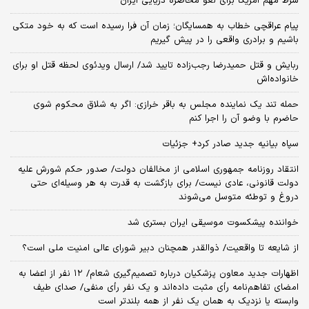
شرط مهم آمریکا برای لغو محاصره دریایی ایران
پیام عراقچی خطاب به همسایگان؛ زمان آن فرا رسیده است که به خود متکی
باشیم و برادری واقعی را در پیش گیریم
ربایش و قتل حمیدرضا رجب‌زاده تایید شد/ ارسال ویدئوی لحظه قتل او برای
خانواده‌اش
حمله تند یک نماینده مجلس به باقر خرازی: اگر به شلاق محکوم شوی
حاضرم با وضو آن را اجرا کنم
سپاه بیانیه جدید صادر کرد+ جزئیات
انتقاد روزنامه جمهوری اسلامی از مخالفان دولت/ صدور حکم شورش علیه
دولت قانونی، عادی نیست/ برای بازگشت به قدرت به هر وسیله‌ای حتی
دروغ و توطئه متوسل می‌شوند
خواننده پیشکسوت موسیقی ایران بستری شد
از شایعه تا واقعیت/ ذوالقدر همچنان دبیر شورای ‌عالی امنیت ملی است؟
اظهارات جدید معاون پزشکیان درباره تصمیم‌گیری شعام/ ۱۲ نفر از اعضا به
امضای تفاهم‌نامه رأی مثبت داده‌اند و یک نفر رأی منفی/ صدای طیف
وابسته یا نزدیک به همان یک نفر از همه بلندتر است