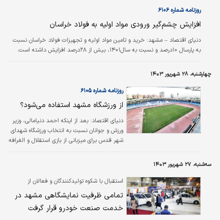
روزنامه شماره ۶۱۰۶
افزایش چشم‌گیر ورودی مواد اولیه به فولاد خراسان
دنیای اقتصاد – مشهد:
خرید و تامین مواد اولیه و تجهیزات فولاد خراسان نسبت
به پارسال ۱۰درصد و نسبت به سال۱۴۰۱، بیش از ۲۸درصد افزایش داشته است.
چهارشنبه، ۲۸ شهریور ۱۴۰۳
روزنامه شماره ۶۱۰۵
از ورزشگاه مشهد استفاده می‌شود؟
دنیای اقتصاد: بعد از اینکه احمد دنیامالی، وزیر
ورزش و جوانان نسبت به انتخاب ورزشگاه شهدای
شهر قدس برای میزبانی از بازی استقلال و الغرافه
انتقاد کرد، اکنون آن‌طور که تسنیم ادعا کرده با
توجه به اعلام آمادگی مسوولان تربیت‌بدنی آستان
سه‌شنبه، ۲۷ شهریور ۱۴۰۳
قدس رضوی برای میزبانی مسابقات فوتبال،
فدراسیون فوتبال در حال رایزنی است تا بازی‌های
استقبال با شکوه تولیدکنندگان و فعالان از
بعدی تیم ملی در مقدماتی جام جهانی ۲۰۲۶ در
نمایشگاه بیست و چهارم؛
تمامی ظرفیت نمایشگاهی مشهد در
ورزشگاه امام رضا‌(ع) مشهد برگزار شود. تیم ملی
خدمت صنعت خودرو قرار گرفت
ایران ۲۴ مهر ماه میزبان قطر است و به احتمال
زیاد، ورزشگاه امام رضا‌(ع) میزبان این بازی