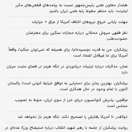
هشدار معاون علمی رئیس‌جمهور نسبت به پیامدهای قطعی‌های مکرر
اینترنت؛ باید منتظر سقوط رتبه علمی ایران باشیم
مهلت پایانی خروج نیروهای ائتلاف آمریکا از عراق + جزئیات
نظر فقهی سروش محلاتی درباره مجازات سنگین برای معترضان
خشونت‌طلب
پزشکیان: من به قدرت نچسبیده‌ام/ برای همیشه که نمی‌توان جنگید/ واقعاً
آمریکا برای ما غیرقابل اعتماد است
عمان: مذاکرات درباره ترتیبات دریانوردی در تنگه هرمز در فضای مثبت جریان
دارد
پزشکیان‌: بهترین زمان برای دستیابی به توافق شرایط کنونی است/ پاکستان
اکنون با تمام وجود در حال همکاری است
عراقچی: پذیرش کنوانسیون دریای خرز از سوی ایران، منوط به تصویب
مجلس است
ذوالقدر: تا آمریکا رفتارش را تصحیح نکند، تنگه هرمز باز نخواهد شد
روایت پزشکیان از جلسه با رهبر شهید انقلاب درباره استیضاح وزرا/ عده‌ای در