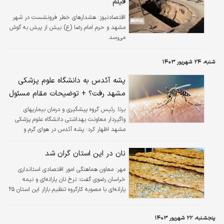
فیلم
خودرو برگزارشده باقی بماند.
اقتصادنیوز:
هشدارهای خطر فرونشست در شهر
مشهد و حرم امام رضا (ع) بیش از پیش به گوش
می‌رسد.
شنبه، ۲۴ شهریور ۱۴۰۳
پشه آئدس به دانشگاه علوم پزشکی
مشهد رفت؟ + توضیحات مقام مسئول
برنا:
رئیس گروه پیشگیری و درمان بیماریهای
واگیردار معاونت بهداشتی دانشگاه علوم پزشکی
مشهد اظهار کرد: پشه آئدس در هوای گرم و
مرطوب امکان رشد و حیات دارد که خوشبختانه با
بررسی های صورت گرفته نمونه ای از این پشه در
نان در این استان گران شد
مناطق تحت پوشش دانشگاه گزارش نشده است.
مهر:
معاون هماهنگی امور اقتصادی استانداری
خراسان رضوی گفت: نرخ نان یارانه‌ای و نیمه
یارانه‌ای با مصوبه کارگروه تنظیم بازار این استان ۲۵
درصد افزایش یافت.
پنجشنبه، ۲۲ شهریور ۱۴۰۳