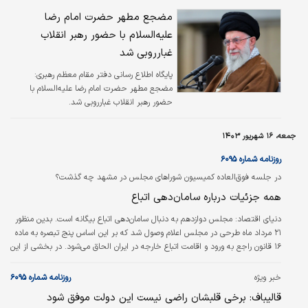
مضجع مطهر حضرت امام رضا
علیه‌السلام با حضور رهبر انقلاب
غبارروبی شد
پایگاه اطلاع رسانی دفتر مقام معظم رهبری:
مضجع مطهر حضرت امام رضا علیه‌السلام با
حضور رهبر انقلاب غبارروبی شد.
جمعه، ۱۶ شهریور ۱۴۰۳
روزنامه شماره ۶۰۹۵
در جلسه فوق‌العاده کمیسیون شوراهای مجلس در مشهد چه گذشت؟
همه جزئیات درباره سامان‌دهی اتباع
دنياي اقتصاد:
مجلس دوازدهم به دنبال سامان‌دهی اتباع بیگانه است. بدین منظور
۲۱ مرداد ماه طرحی در مجلس اعلام وصول شد که بر این اساس پنج تبصره به ماده
۱۶ قانون راجع به ورود و اقامت اتباع خارجه در ایران الحاق می‌شود. در بخشی از این
طرح به کاهش سالانه ۱۰ درصد اتباع اشاره دارد. همچنین بر اساس این طرح
یارانه‌های پنهان از اتباع اخذ می‌شود.
خبر ویژه
روزنامه شماره ۶۰۹۵
قالیباف: برخی قلبشان راضی نیست این دولت موفق شود