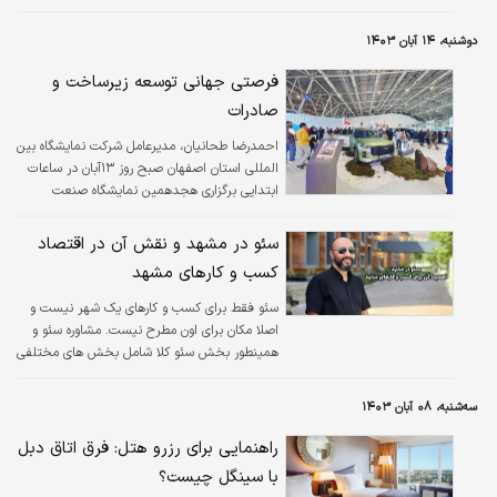
مخفیگاهش دستگیر کردند.
دوشنبه، ۱۴ آبان ۱۴۰۳
فرصتی جهانی توسعه زیرساخت و
صادرات
احمدرضا طحانیان، مدیرعامل شرکت نمایشگاه بین
المللی استان اصفهان صبح روز ۱۳آبان در ساعات
ابتدایی برگزاری هجدهمین نمایشگاه صنعت
خودرو در جمع خبرنگاران گفت: در این نمایشگاه،
که در کنار نمایشگاه‌های خودرو تهران و مشهد،
سئو در مشهد و نقش آن در اقتصاد
یکی از سه نمایشگاه بزرگ خودرویی ایران محسوب
کسب و کارهای مشهد
می‌شود، خودروسازان خصوصی و سپس شرکت‌های
واردکننده، حضور پر رنگ‌تری نسبت به خودروسازان
سئو فقط برای کسب و کارهای یک شهر نیست و
دولتی دارند.
اصلا مکان برای اون مطرح نیست. مشاوره سئو و
همینطور بخش سئو کلا شامل بخش های مختلفی
هست که هر کدوم نقش مهمی دارن.
سه‌شنبه، ۰۸ آبان ۱۴۰۳
راهنمایی برای رزرو هتل: فرق اتاق دبل
با سینگل چیست؟