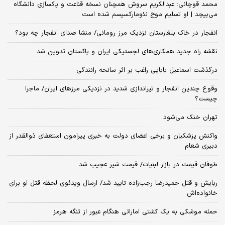
محمد قوچانی: عبدالکریم سروش همچنان نسخه قناعت و پاکسازی دانشگاه
می‌پیچد | او تسلیم موج نئومارکسیسم شده است
انفجار در خاک بلغارستان نزدیک مرز رومانی/ منشا صدای انفجار چه بود؟
نقشه راه جدید همکاری‌های لجستیکی ایران و پاکستان تدوین شد
درگذشت اسماعیل بابایی راغب بر اثر سانحه رانندگی
وقوع چندین انفجار و تیراندازی شدید در نزدیکی مرز‌های ایران/ ماجرا
چیست؟
تهران خنک می‌شود
واکنش پزشکیان و برخی اعضای دولت به خبری پیرامون استعفای ذوالقدر از
دبیری شعام
طوفان قیمت در بازار لبنیات/ قیمت شیر عجیب شد
ربایش و قتل حمیدرضا رجب‌زاده تایید شد/ ارسال ویدئوی لحظه قتل او برای
خانواده‌اش
حمله موشکی به یک کشتی اماراتی هنگام عبور از تنگه هرمز