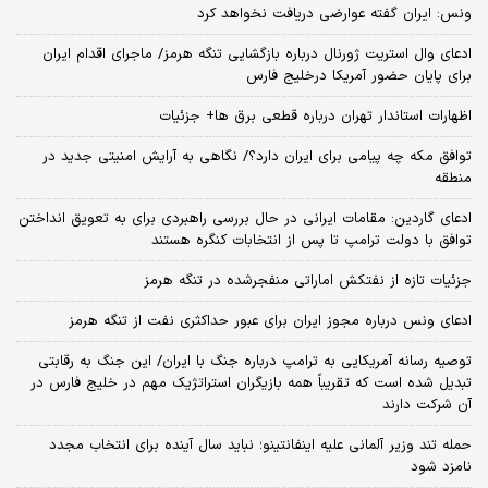
ونس: ایران گفته عوارضی دریافت نخواهد کرد
ادعای وال استریت ژورنال درباره بازگشایی تنگه هرمز/ ماجرای اقدام ایران
برای پایان حضور آمریکا درخلیج فارس
اظهارات استاندار تهران درباره قطعی برق ها+ جزئیات
توافق مکه چه پیامی برای ایران دارد؟/ نگاهی به آرایش امنیتی جدید در
منطقه
ادعای گاردین: مقامات ایرانی در حال بررسی راهبردی برای به تعویق انداختن
توافق با دولت ترامپ تا پس از انتخابات کنگره هستند
جزئیات تازه از نفتکش اماراتی منفجرشده در تنگه هرمز
ادعای ونس درباره مجوز ایران برای عبور حداکثری نفت از تنگه هرمز
توصیه رسانه آمریکایی به ترامپ درباره جنگ با ایران/ این جنگ به رقابتی
تبدیل شده است که تقریباً همه بازیگران استراتژیک مهم در خلیج فارس در
آن شرکت دارند
حمله تند وزیر آلمانی علیه اینفانتینو؛ نباید سال آینده برای انتخاب مجدد
نامزد شود