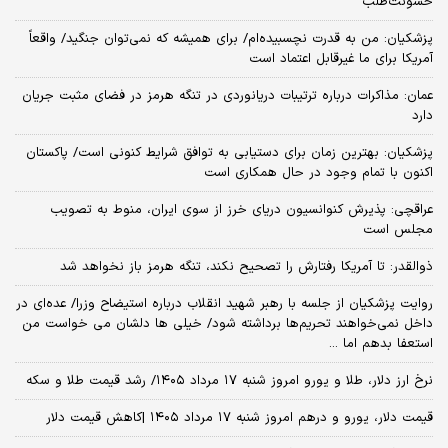
خشونت‌طلب
پزشکیان: من به قدرت نچسبیده‌ام/ برای همیشه که نمی‌توان جنگید/ واقعاً
آمریکا برای ما غیرقابل اعتماد است
عمان: مذاکرات درباره ترتیبات دریانوردی در تنگه هرمز در فضای مثبت جریان
دارد
پزشکیان‌: بهترین زمان برای دستیابی به توافق شرایط کنونی است/ پاکستان
اکنون با تمام وجود در حال همکاری است
عراقچی: پذیرش کنوانسیون دریای خرز از سوی ایران، منوط به تصویب
مجلس است
ذوالقدر: تا آمریکا رفتارش را تصحیح نکند، تنگه هرمز باز نخواهد شد
روایت پزشکیان از جلسه با رهبر شهید انقلاب درباره استیضاح وزرا/ عده‌ای در
داخل نمی‌خواهند تحریم‌ها برداشته شود/ خیلی ها دلشان می خواست من
استعفا بدهم اما ...
نرخ ارز دلار، طلا و یورو امروز شنبه ۱۷ مرداد ۱۴۰۵/ رشد قیمت طلا و سکه
قیمت دلار، یورو و درهم امروز شنبه ۱۷ مرداد ۱۴۰۵ |کاهش قیمت دلار