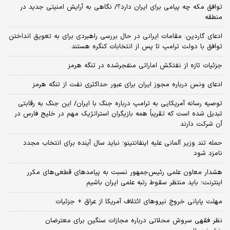
توافق مکه چه پیامی برای ایران دارد؟/ نگاهی به آرایش امنیتی جدید در
منطقه
ادعای گاردین: مقامات ایرانی در حال بررسی راهبردی برای به تعویق انداختن
توافق با دولت ترامپ تا پس از انتخابات کنگره هستند
جزئیات تازه از نفتکش اماراتی منفجرشده در تنگه هرمز
ادعای ونس درباره مجوز ایران برای عبور حداکثری نفت از تنگه هرمز
توصیه رسانه آمریکایی به ترامپ درباره جنگ با ایران/ این جنگ به رقابتی
تبدیل شده است که تقریباً همه بازیگران استراتژیک مهم در خلیج فارس در
آن شرکت دارند
حمله تند وزیر آلمانی علیه اینفانتینو؛ نباید سال آینده برای انتخاب مجدد
نامزد شود
هشدار معاون علمی رئیس‌جمهور نسبت به پیامدهای قطعی‌های مکرر
اینترنت؛ باید منتظر سقوط رتبه علمی ایران باشیم
مهلت پایانی خروج نیروهای ائتلاف آمریکا از عراق + جزئیات
نظر فقهی سروش محلاتی درباره مجازات سنگین برای معترضان