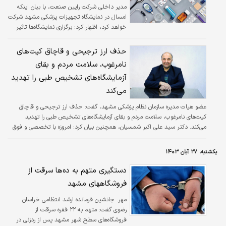
مشهد و خراسان رضوی فراهم کند که این امر با
مدیر داخلی شرکت رایین صنعت، با بیان اینکه
جذب بیشتر گردشگران حوزه سلامت در منطقه
امسال در نمایشگاه تجهیزات پزشکی مشهد شرکت
سبب رونق توریسم سلامت و کسب وکارهای مرتبط
خواهد کرد، اظهار کرد: برگزاری نمایشگاه‌ها تاثیر
با آن خواهدشد.
مثبتی در ارائه محصولات تولید داشته است و ما
تاکنون در هر نمایشگاهی که شرکت کردیم استقبال
حذف ارز ترجیحی و قاچاق کیت‌های
خوبی از آن صورت گرفته است. فرزاد جعفری
نامرغوب، سلامت مردم و بقای
گفت: از تولیدات شاخص این شرکت علاوه بر
آزمایشگاه‌های تشخیص طبی را تهدید
تورنیکت‌های دیجیتالی که یکی از پرکاربردترین
دستگاه‌ها در اتاق‌های عمل جنرال و ارتوپدی
می‌کند
محسوب می‌شود، ساخت تورنیکت آمبولانسی
عضو هیات مدیره سازمان نظام پزشکی مشهد، گفت: حذف ارز ترجیحی و قاچاق
است که علاوه بر ثبت اختراع، موفق به ثبت پتنت
کیت‌های نامرغوب، سلامت مردم و بقای آزمایشگاه‌های تشخیص طبی را تهدید
در امریکا گردیده و با مکانیسم و…
می‌کند. دکتر سید علی اکبر شمسیان، همچنین بیان کرد: امروزه با تخصصی و فوق
تخصصی شدن پزشکی و عرصه سلامت، پـاراکلینـیـک و جـواب‌هـای آزمایشگاه‌ها بسیار
اهمیت پیدا کرده است و تشخیص دقیق در گرو مواد و کیت‌های آزمایشگاهی مرغوب
یکشنبه، ۲۷ آبان ۱۴۰۳
است، کمبود یا نبود کیت‌های تخصصی و تأخیر در تأمین آنها و در موارد قابل
توجهی، قاچاق کیت‌های نامرغوب با ضریب خطا و درجه حساسیت غیراستاندارد،…
دستگیری متهم به ده‌ها سرقت از
فروشگاههای مشهد
مهر:
جانشین فرمانده ارشد انتظامی خراسان
رضوی گفت: متهم به ۲۲ فقره سرقت از
فروشگاه‌های سطح شهر مشهد پس از ردزنی در