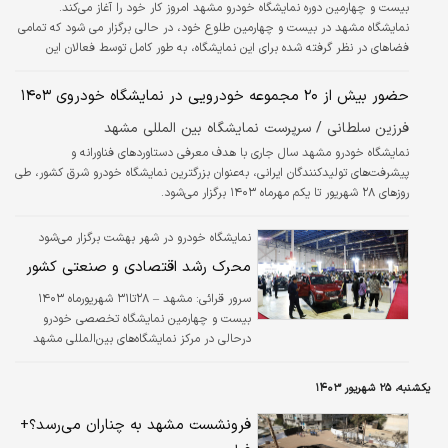
بیست و چهارمین دوره نمایشگاه خودرو مشهد امروز کار خود را آغاز می‌کند.
خواهد…
نمایشگاه مشهد در بیست و چهارمین طلوع خود، در حالی برگزار می شود که تمامی
فضاهای در نظر گرفته شده برای این نمایشگاه، به طور کامل توسط فعالان این
صنعت، مورد استفاده قرار گرفته است. مرور تاریخچه این نمایشگاه نشان می‌دهد که
در سنوات پیشین، تولیدکنندگان و فعالان صنعت خودرو و قطعات در مشهد ظرفیت
حضور بیش از ۲۰ مجموعه خودرویی در نمایشگاه خودروی ۱۴۰۳
این مرکز را کامل نمی‌کردند اما امروز هرکدام از این رسته‌های فعالیت در صنعت
فرزین سلطانی / سرپرست نمایشگاه بین المللی مشهد
خودرو،‌ به تنهایی کل فضای این مرکز بزرگ و مهم نمایشگاهی کشور…
نمایشگاه خودرو مشهد سال جاری با هدف معرفی دستاوردهای فناورانه و
پیشرفت‌های تولیدکنندگان ایرانی، به‌عنوان بزرگترین نمایشگاه خودرو شرق کشور، طی
روزهای ۲۸ شهریور تا یکم مهرماه ۱۴۰۳ برگزار می‌شود.
نمایشگاه خودرو در شهر بهشت برگزار می‌شود
محرک رشد اقتصادی و صنعتی کشور
سرور قرائی: مشهد – ۲۸تا۳۱ شهریورماه ۱۴۰۳
بیست و چهارمین نمایشگاه تخصصی خودرو
درحالی در مرکز نمایشگاه‌های بین‌المللی مشهد
برگزار می‌شود که به لحاظ متراژ و برندهای
شرکت‌کننده، بزرگ‌ترین نمایشگاه صنعت خودرو
یکشنبه، ۲۵ شهریور ۱۴۰۳
کشور تا پایان شش ماه اول سال ۱۴۰۳ است.
انتظار می‌رود نمایشگاه خودرو مشهد تا پایان ۹ ماه
فرونشست مشهد به چناران می‌رسد؟+
اول سال ۱۴۰۳، همچنان در صدر نمایشگاه‌های