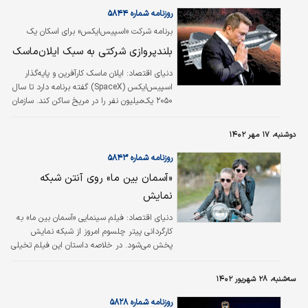
روزنامه شماره ۵۸۴۴
برنامه شرکت «اسپیس‌ایکس» برای اسکان یک
میلیون نفر در مریخ رمزگشایی شد
بلندپروازی شرکتی به سبک ایلان‌ماسک
دنیای اقتصاد:
ایلان ماسک کارآفرین و پایه‌‌‌گذار
اسپیس‌‌‌ایکس (SpaceX) گفته برنامه دارد تا سال
۲۰۵۰ یک‌‌‌میلیون نفر را در مریخ ساکن کند. سازمان
فناوری‌‌‌های اکتشاف فضایی (Space Exploration
Technologies Corporation) یا اسپیس‌‌‌ایکس
دوشنبه، ۱۷ مهر ۱۴۰۲
یک شرکت آمریکایی تولیدکننده محصولات صنایع
هوافضایی و ارائه‌‌‌دهنده خدمات اکتشاف فضایی و
روزنامه شماره ۵۸۴۳
مخابراتی است که در سال ۲۰۰۲ توسط ایلان
«آسمان بین ما» روی آنتن شبکه
ماسک تاسیس شد.
نمایش
دنیای اقتصاد:
فیلم سینمایی «آسمان بین ما» به
کارگردانی پیتر چلسوم امروز از شبکه نمایش
پخش می‌شود. در خلاصه داستان این فیلم تخیلی
آمده است: «پسری شانزده‌ساله به نام گاردنر الیوترا
روایت می‌کند که اولین فردی است که در مریخ به
سه‌شنبه، ۲۸ شهریور ۱۴۰۲
دنیا آمده و اکنون در آنجا زندگی می‌کند. حالا که او
بزرگ شده و یک فضانورد ماهر و باهوش شده
روزنامه شماره ۵۸۲۸