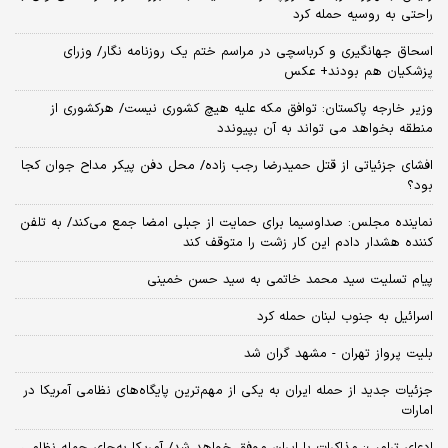
راحتی به روسیه حمله کرد
اسحاق جهانگیری و کرباسچی در مراسم ختم یک روزنامه نگار/ وزرای
پزشکیان هم بودند+ عکس
وزیر خارجه پاکستان: توافق مکه علیه هیچ کشوری نیست/ هرکشوری از
منطقه بخواهد می تواند به آن بپیوندد
افشای جزئیاتی از قتل حمیدرضا رجب زاده/ محل دفن پیکر مداح جوان کجا
بود؟
نماینده مجلس: صداوسیما برای حمایت از جبلی امضا جمع می‌کند/ به تلفن
کننده هشدار دادم این کار زشت را متوقف کند
پیام تسلیت سید محمد خاتمی به سید حسن خمینی
اسرائیل به جنوب لبنان حمله کرد
بلیت پرواز تهران - مشهد گران شد
جزئیات جدید از حمله ایران به یکی از مهم‌ترین پایگاه‌های نظامی آمریکا در
امارات
ادعای ترامپ: مذاکرات با ایران موفق خواهد شد/ آمریکا به‌جای حمله نظامی