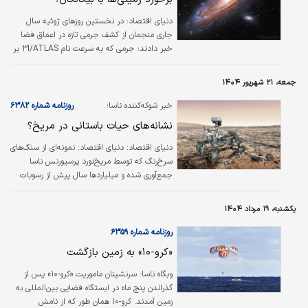
دنیای اقتصاد: در نخستین روزهای ژوئیه سال
جاری منجمان از کشف جرمی تازه در اعماق فضا
خبر دادند؛ جرمی که به سرعت نام ۳I/ATLAS بر
آن نهاده شد و به‌عنوان سومین بازدیدکننده
بین‌ستاره‌ای تاریخ بشر به فهرست کشفیات علمی
جمعه، ۲۱ شهریور ۱۴۰۴
اضافه شد.
خبر شوکه‌کننده ناسا؛
روزنامه شماره ۶۳۸۲
نشانه‌های حیات باستانی در مریخ؟
دنیای اقتصاد:
دنیای اقتصاد: نمونه‌ای از سنگ‌های
سرخ‌رنگ که توسط مریخ‌نورد پرسیورنس ناسا
جمع‌آوری شده و ‌میلیاردها سال پیش از رسوبات
کف یک دریاچه شکل گرفته است، حاوی نشانه‌های
احتمالی حیات میکروبی باستانی در مریخ است.
یکشنبه، ۱۹ مرداد ۱۴۰۴
طبق گفته دانشمندان اگرچه مواد معدنی مشاهده
‌شده در این نمونه نیز می‌توانند از طریق فرآیندهای
روزنامه شماره ۶۳۵۹
غیرزیستی شکل گرفته باشند.
«کرو-۱۰» به زمین بازگشت
وبگاه ناسا: سرنشینان ماموریت «کرو-۱۰» پس از
گذراندن پنج ماه در ایستگاه فضایی بین‌المللی به
زمین آمدند. کرو-۱۰ همان طور که از نامش