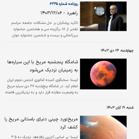
آتشفشان‌‌‌ها و بادهایی که توفان‌‌‌های گرد و غبار
روزنامه شماره ۶۲۳۵
بزرگ درست می‌کنند! تخیل آدری او را به سفری
راهبرد - ۱۴۰۳/۱۲/۰۶
شگفت‌‌‌انگیز می‌‌‌برد.
تاکید پزشکیان بر حل مشکلات جامعه: مراسم
تقدیر از ۱۸ برگزیده سی و هشتمین جشنواره
بین‌المللی و بیست و ششمین جشنواره جوان
خوارزمی دیروز با حضور رئیس‌جمهور برگزار شد.
مسعود پزشکیان روز گذشته پس از تقدیر از
چهارشنبه، ۲۶ دی ۱۴۰۳
برگزیدگان این جشنواره با بیان اینکه باید به دنبال
دانشگاهی برویم که مشکل جامعه را حل کند،
شامگاه پنجشنبه مریخ با این سیاره‌ها
گفت: اگر قرار است مشکل مملکت حل شود، این
به زمینیان نزدیک می‌شود
کار توسط کسانی انجام خواهد شد که درد مردم
دارند، می‌فهمند و اراده حل مساله و مشکل را
ايسنا:
سخنگوی کمیته آماتوری انجمن نجوم ایران
دارند. رئیس‌جمهور در بخش دیگری از سخنانش
اعلام کرد: در شامگاه پنج‌شنبه ۲۷ دی سیاره مریخ
افزود: خیلی از مدیران ما فریز شده‌اند و…
به وضعیت مقابله قرار دارد و به نزدیکترین فاصله
خود با زمین می‌رسد و در کنار آن سیاره‌های زحل،
زهره و مشتری قابل مشاهده خواهند بود.
شنبه، ۱۹ آبان ۱۴۰۳
مریخ‌نورد چینی دنیای باستانی مریخ را
کشف کرد
ايسنا:
بر اساس آخرین یافته‌ها، نزدیک به ۳.۵