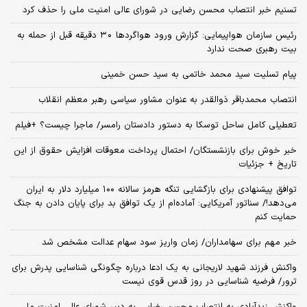
تسنیم خبر انتصاب محسن رضایی در شورای عالی امنیت ملی را حذف کرد
رئیس سازمان هواپیمایی: گزارش ورود هواگردها ٣٠ دقیقه قبل از حمله به
بیت رهبری صحت ندارد
پیام تسلیت سید محمد خاتمی به سید حسن خمینی
انتصاب محمدباقر ذوالقدر به عنوان مشاور سیاسی رهبر معظم انقلاب
تعطیلی کامل ساحل توسکا به دستور دادستان رامسر/ ماجرا چیست؟ +فیلم
خبر خوش برای بازنشستگان/ احتمال پرداخت معوقات افزایش حقوق از این
تاریخ + جزئیات
توافق پیشنهادی برای بازگشایی تنگه هرمز سالانه ۱۰۰ میلیارد دلار به ایران
می‌دهد!/ سناتور آمریکایی: آماده‌ام از یک توافق بد برای پایان دادن به جنگ
حمایت کنم
خبر مهم برای سهامداران/ زمان واریز سود سهام عدالت مشخص شد
واکنش فرزند شهید لاریجانی به یک ادعا درباره چگونگی شناسایی پدرش برای
ترور/ فرضیه شناسایی در روز قدس قوی نیست
واکنش زیدآبادی به انتصاب محسن رضایی به دبیر شورای عالی امنیت ملی