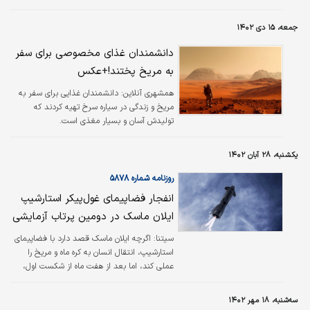
پی انسان را به ماه و در نهایت به مریخ ببرد.
جمعه، ۱۵ دی ۱۴۰۲
دانشمندان غذای مخصوصی برای سفر
به مریخ پختند!+عکس
همشهری آنلاین:
دانشمندان غذایی برای سفر به
مریخ و زندگی در سیاره سرخ تهیه کردند که
تولیدش آسان و بسیار مغذی است.
یکشنبه، ۲۸ آبان ۱۴۰۲
روزنامه شماره ۵۸۷۸
انفجار فضاپیمای غول‌پیکر استارشیپ
ایلان ماسک در دومین پرتاب آزمایشی
سیتنا: اگرچه ایلان ماسک قصد دارد با فضاپیمای
استارشیپ، انتقال انسان به کره ماه و مریخ را
عملی کند، اما بعد از هفت ماه از شکست اول،
دومین پرواز آزمایشی استارشیپ هم ناموفق بود و
این فضاپیما باز هم در هوا منفجر شد.
سه‌شنبه، ۱۸ مهر ۱۴۰۲