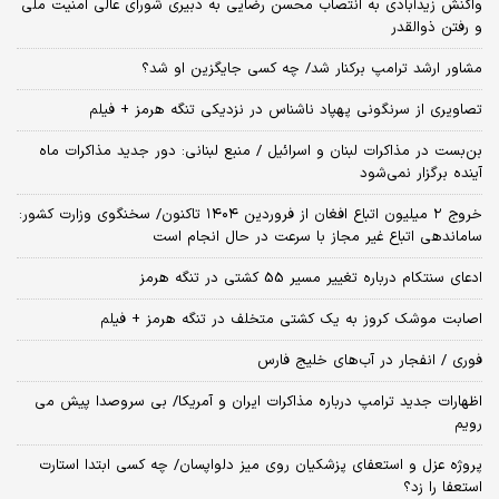
واکنش زیدآبادی به انتصاب محسن رضایی به دبیری شورای عالی امنیت ملی
و رفتن ذوالقدر
مشاور ارشد ترامپ برکنار شد/ چه کسی جایگزین او شد؟
تصاویری از سرنگونی پهپاد ناشناس در نزدیکی تنگه هرمز + فیلم
بن‌بست در مذاکرات لبنان و اسرائیل / منبع لبنانی: دور جدید مذاکرات ماه
آینده برگزار نمی‌شود
خروج ۲ میلیون اتباع افغان از فروردین ۱۴۰۴ تاکنون/ سخنگوی وزارت کشور:
ساماندهی اتباع غیر مجاز با سرعت در حال انجام است
ادعای سنتکام درباره تغییر مسیر 55 کشتی در تنگه هرمز
اصابت موشک کروز به یک کشتی متخلف در تنگه هرمز + فیلم
فوری / انفجار در آب‌های خلیج فارس
اظهارات جدید ترامپ درباره مذاکرات ایران و آمریکا/ بی سروصدا پیش می
رویم
پروژه عزل و استعفای پزشکیان روی میز دلواپسان/ چه کسی ابتدا استارت
استعفا را زد؟