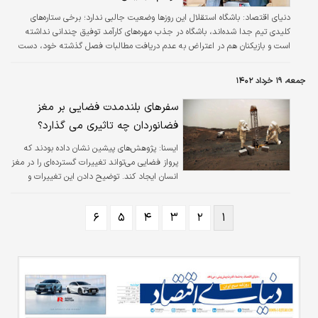
دنياي اقتصاد:
باشگاه استقلال این روزها وضعیت جالبی ندارد؛ برخی ستاره‌های
کلیدی تیم جدا شده‌اند، باشگاه در جذب مهره‌های کارآمد توفیق چندانی نداشته
است و بازیکنان هم در اعتراض به عدم دریافت مطالبات فصل گذشته خود، دست
به اعتصاب چند روزه زدند. همه اینها روشن‌تر از آن است که محل تردید باشد. با این
حال در «تحلیل» کم و کیف این مشکلات، دیدگاه‌های متفاوتی وجود دارد.
جمعه، ۱۹ خرداد ۱۴۰۲
سفرهای بلندمدت فضایی بر مغز
فضانوردان چه تاثیری می گذارد؟
ايسنا:
پژوهش‌های پیشین نشان داده بودند که
پرواز فضایی می‌تواند تغییرات گسترده‌ای را در مغز
انسان ایجاد کند. توضیح دادن این تغییرات و
اثرات بالقوه آنها ممکن است کلید موفقیت در
ماموریت‌های آینده، مانند سفرهای چندساله
۶
۵
۴
۳
۲
۱
برنامه‌ریزی‌شده به مریخ باشد.