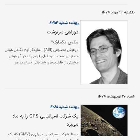
پیداست، دهمین ماموریت سرنشین‌دار عملیاتی
بود که اسپیس‌ایکس در «برنامه تجاری
یکشنبه، ۱۲ مرداد ۱۴۰۴
سرنشین‌دار» (CCP) خود به ایستگاه فضایی
بین‌المللی فرستاد و از آنجا به زمین بازگرداند.
روزنامه شماره ۶۳۵۳
دوراهی سرنوشت
مکس تگمارک*
ابرهوش مصنوعی (ASI)، نمایانگر اوج تکامل هوش
مصنوعی است - مرحله‌ای فرضی که در آن هوش
ماشینی از قابلیت‌های شناختی انسان در هر
حوزه‌ای فراتر می‌رود. درحالی‌که هوش مصنوعی
عمومی (AGI) قصد دارد با استدلال در سطح
انسان مطابقت داشته باشد، ابرهوش مصنوعی
قول می‌دهد که از آن پیشی بگیرد و به طور بالقوه
دنیای ما را به شیوه‌هایی که به‌سختی می‌توانیم
شنبه، ۲۰ اردیبهشت ۱۴۰۴
تصور کنیم، متحول کند.
روزنامه شماره ۶۲۸۵
یک شرکت اسپانیایی GPS را به ماه
می‌برد
ایسنا: شرکت اسپانیایی جی‌ام‌وی (GMV) که یک