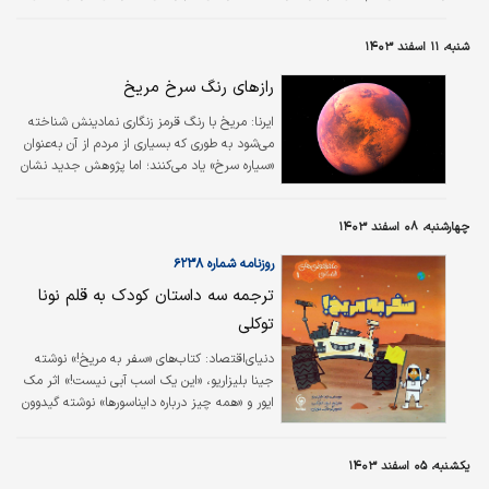
(با اندکی تغییرات ژنتیکی) توانسته‌اند در مریخ ساکن و تبدیل به یک قدرت بزرگ
شوند.
شنبه، ۱۱ اسفند ۱۴۰۳
رازهای رنگ سرخ مریخ
ایرنا:
مریخ با رنگ قرمز زنگاری نمادینش شناخته
می‌شود به طوری که بسیاری از مردم از آن به‌عنوان
«سیاره سرخ» یاد می‌کنند؛ اما پژوهش جدید نشان
می‌دهد که رنگ مریخ ممکن است غیر از زیبایی،
دربردارنده اطلاعاتی مهم درباره همسایه کیهانی ما
چهارشنبه، ۰۸ اسفند ۱۴۰۳
نیز باشد.
روزنامه شماره ۶۲۳۸
ترجمه سه داستان کودک به قلم نونا
توکلی
دنیای‌اقتصاد: کتاب‌‌‌های «سفر به مریخ!» نوشته
جینا بلیزاریو، «این یک اسب آبی نیست!» اثر مک
ایور و «همه چیز درباره دایناسورها» نوشته گیدوون
جنشتن با ترجمه نونا توکلی روانه بازار کتاب شد.
در توضیح کتاب «سفر به مریخ!» آمده است:
یکشنبه، ۰۵ اسفند ۱۴۰۳
«مریخ یک سیاره هیجان‌‌‌انگیز است با بیان‌‌‌ها،