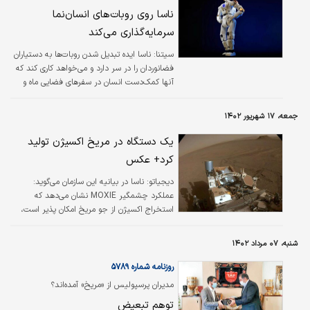
است، در اولین سفرش به زمین می‌آید و پس از آن
ناسا روی روبات‌های انسان‌نما
با دختری به نام تولسا آشنا می‌شود. ولی…».
سرمایه‌گذاری می‌کند
ستارگانی چون گری الدمن، ایسا باترفیلد و کارلا
گوجینو در این فیلم به هنرنمایی پرداخته‌اند.
سیتنا: ناسا ایده تبدیل شدن روبات‌ها به دستیاران
علاقه‌مندان به…
فضانوردان را در سر دارد و می‌خواهد کاری کند که
آنها کمک‌دست انسان در سفرهای فضایی ماه و
مریخ باشند. به گزارش یورونیوز، سازمان فضایی
آمریکا امیدوار است روبات‌های انسان‌نما بتوانند به
جمعه، ۱۷ شهریور ۱۴۰۲
بشر در اکتشاف ماه و مریخ کمک کنند. یک شرکت
کوچک در ایالت تگزاس آمریکا طرف قرارداد ناسا
یک دستگاه در مریخ اکسیژن تولید
قرار گرفته است تا با توسعه یک روبات به اسم
کرد+ عکس
«آپولو»، دهه‌ها کار آژانس فضایی ایالات متحده
برای توسعه روبات‌های انسان‌نما را ادامه دهد.
دیجیاتو:
ناسا در بیانیه این سازمان می‌گوید:
عملکرد چشمگیر MOXIE نشان می‌دهد که
استخراج اکسیژن از جو مریخ امکان پذیر است،
اکسیژنی که می‌تواند در آینده به تأمین هوای قابل
تنفس یا پیشران موشک فضانوردان کمک کند.
شنبه، ۰۷ مرداد ۱۴۰۲
روزنامه شماره ۵۷۸۹
مدیران پرسپولیس از «مریخ» آمده‌اند؟
توهم تبعیض