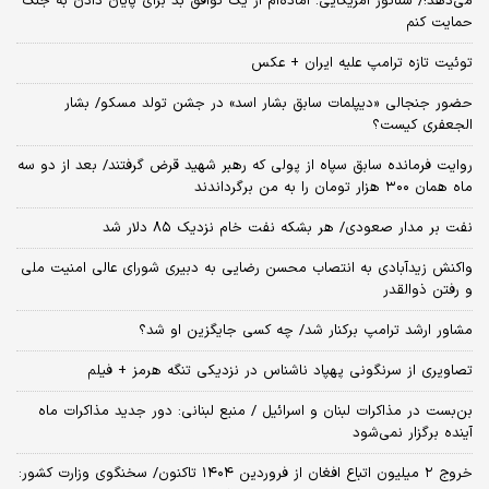
می‌دهد!/ سناتور آمریکایی: آماده‌ام از یک توافق بد برای پایان دادن به جنگ
حمایت کنم
توئیت تازه ترامپ علیه ایران + عکس
حضور جنجالی «دیپلمات سابق بشار اسد» در جشن تولد مسکو/ بشار
الجعفری کیست؟
روایت فرمانده سابق سپاه از پولی که رهبر شهید قرض گرفتند/ بعد از دو سه
ماه همان ۳۰۰ هزار تومان را به من برگرداندند
نفت بر مدار صعودی/ هر بشکه نفت خام نزدیک ۸۵ دلار شد
واکنش زیدآبادی به انتصاب محسن رضایی به دبیری شورای عالی امنیت ملی
و رفتن ذوالقدر
مشاور ارشد ترامپ برکنار شد/ چه کسی جایگزین او شد؟
تصاویری از سرنگونی پهپاد ناشناس در نزدیکی تنگه هرمز + فیلم
بن‌بست در مذاکرات لبنان و اسرائیل / منبع لبنانی: دور جدید مذاکرات ماه
آینده برگزار نمی‌شود
خروج ۲ میلیون اتباع افغان از فروردین ۱۴۰۴ تاکنون/ سخنگوی وزارت کشور: