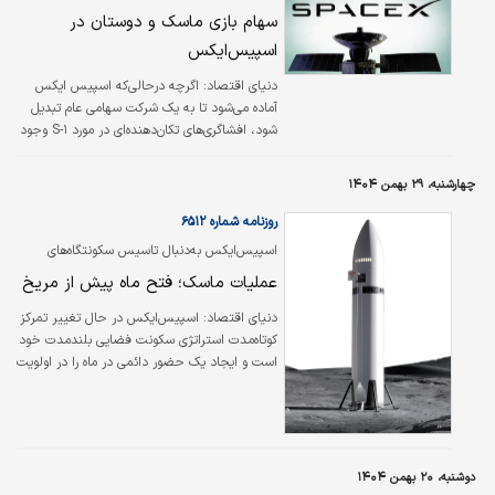
سهام بازی ماسک و دوستان در
اسپیس‌ایکس
دنیای اقتصاد: اگرچه درحالی‌که اسپیس ایکس
آماده می‌شود تا به یک شرکت سهامی عام تبدیل
شود، افشاگری‌های تکان‌دهنده‌ای در مورد S-۱ وجود
دارد، اما شاید کنترل کامل ایلان ماسک بر این
شرکت یکی از آنها نباشد. می‌توان استدلال کرد که
چهارشنبه، ۲۹ بهمن ۱۴۰۴
این بند عجیب که ایلان ماسک تا یک‌میلیارد سهم
دیگر برای اضافه کردن به سهام از قبل بزرگ و
روزنامه شماره ۶۵۱۲
کنترل‌کننده شرکت خود پس از زندگی یک‌میلیون
اسپیس‌ایکس به‌دنبال تاسیس سکونتگاه‌های
نفر در مریخ (بله، واقعا) دریافت می‌کند، شاید
چندسیاره‌ای است؛
عملیات ماسک؛ فتح ماه پیش از مریخ
شگفت‌انگیزترین باشد.
دنیای اقتصاد: اسپیس‌ایکس در حال تغییر تمرکز
کوتاه‌مدت استراتژی سکونت فضایی بلندمدت خود
است و ایجاد یک حضور دائمی در ماه را در اولویت
قرار داده است که می‌تواند در دهه آینده به یک
شهر خودکفا تبدیل شود. جدول زمانی به‌روز شده،
بر فرود بدون سرنشین روی ماه که برای مارس
۲۰۲۷ برنامه‌ریزی شده است، تمرکز دارد و
نشان‌دهنده‌ شتاب گرفتن تلاش برای توسعه‌
دوشنبه، ۲۰ بهمن ۱۴۰۴
زیرساخت‌ها در ماه و در عین حال حفظ برنامه‌های