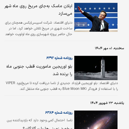
ایلان ماسک به‌جای مریخ روی ماه شهر
بلندمدت برای سکونت در مریخ در اواخر قرن
حاضر است. به نوشته مجله اپل، این تصمیم
می‌سازد
نشان‌دهنده‌ اجماع فزاینده‌ای…
دنیای اقتصاد: شرکت اسپیس‌ایکس همچنان برای
ساخت شهری در مریخ تلاش خواهد کرد، اما در
حال حاضر پروژه شهرسازی روی ماه اولویت خواهد
داشت.
سه‌شنبه، ۰۱ مهر ۱۴۰۴
روزنامه شماره ۶۳۹۲
بلو اوریجین ماموریت قطب جنوبی ماه
را برنده شد
دنیای اقتصاد: بلو اوریجین قرارداد جدیدی از ناسا دریافت کرده تا مریخ‌نورد VIPER
را با استفاده از فرودگر Blue Moon MK۱ به قطب جنوبی ماه منتقل کند.
یکشنبه، ۲۳ شهریور ۱۴۰۴
روزنامه شماره ۶۳۸۴
ناسا: احتمال کمی وجود دارد که بازدیدکننده بین
ستاره‌ای، هوشمند باشد؛
برخورد زمینی‌ها با بیگانگان؟