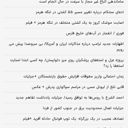
ساماندهی اتباع غیر مجاز با سرعت در حال انجام است
ادعای سنتکام درباره تغییر مسیر ۵۵ کشتی در تنگه هرمز
اصابت موشک کروز به یک کشتی متخلف در تنگه هرمز + فیلم
فوری / انفجار در آب‌های خلیج فارس
اظهارات جدید ترامپ درباره مذاکرات ایران و آمریکا/ بی سروصدا پیش می
رویم
پروژه عزل و استعفای پزشکیان روی میز دلواپسان/ چه کسی ابتدا استارت
استعفا را زد؟
زمان احتمالی واریز معوقات افزایش حقوق بازنشستگان +جزئیات
قابی تلخ از لیونل مسی در مراسم سوگواری پدرش + عکس
احمد الشرع با روس‌ها به توافق رسید/ جزئیات یادداشت تفاهم جدید
جزئیات اعمال محدودیت برق در جنوب کشور از فردا
تصادف عجیب در یک بزرگراه؛ یک توپ فوتبال حادثه‌ آفرید +فیلم