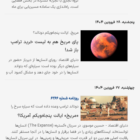
گروه تجاری با تجربه گسترده در بخش فضایی
است، راه‌اندازی یک سامانه مسیریابی برای ماه
مشابه با جی‌پی‌اس روی زمین را در سر دارد. این
پروژه بلندپروازانه که لوپین (LUPIN) نام دارد، با
پنجشنبه، ۲۸ فروردین ۱۴۰۴
هدف کمک به فضانوردان، صنعتگران و حتی
مهاجران آینده در جهت حرکت آسان‌تر در سطح
مریخ، ایالت پنجاه‌ویکم دونالد؟
ماه است.
پای مریخ هم به لیست خرید ترامپ
باز شد!
دنیای اقتصاد: رویای انسان‌ها از دیرباز حضور در
سیاره‌های دیگر بوده است؛ سیاره‌ای که بتواند
انسان‌ها را در خود جای دهد و مشکل کمبود آب و
غذای روی زمین را حل کند. بر کسی پوشیده
نیست که مریخ یک هدف خوب برای این‌گونه
چهارشنبه، ۲۷ فروردین ۱۴۰۴
تحقیقات است و زمینی‌ها تلاش زیادی برای
شناخت از این سیاره دارند. ایلان ماسک نیز چند
روزنامه شماره ۶۲۶۶
سالی است که روی این سیاره تمرکز کرده است.
دونالد ترامپ وعده داده است که سیاره سرخ را
جزو خاک ایالات متحده کند؛
«مریخ» ایالت پنجاه‌ویکم آمریکا؟
دنیای اقتصاد - حسین موسوی:
در سریال «گستره» (The Expanse) انسان‌ها
توانسته‌اند ایستگاه‌های زیادی را در فضا برقرار و انسان‌ها را در آنجا مستقر کنند.
رقابت اصلی هم بین دو ابر قدرت است: مریخی‌ها و زمینی‌ها. در این سریال انسان‌ها