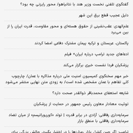
گفتگوی تلفنی نخست وزیر هند با نتانیاهو/ محور رایزنی چه بود؟
دلیل عجیب قطع برق این شهر
علم‌الهدی: عقب‌نشینی از حقوق هسته‌ای و محور مقاومت، قدرت ایران را از
بین می‌برد
پاکستان، عربستان و ترکیه پیمان مشترک دفاعی امضا کردند
ادعاهای جدید ترامپ درباره ایران+ فیلم
پزشکیان فردا نشست خبری برگزار می‌کند
خبر مهم سخنگوی کمیسیون امنیت ملی درباره مذاکره با عمان/ چارچوب
کلی تفاهم با عمان مشخص شده است/ به زودی متن نهایی منتشر می‌شود
شایعه استعفای محمدباقر ذوالقدر صحت دارد؟
توئیت معنادار معاون رئیس جمهور در حمایت از پزشکیان
سرمایه‌داری رفاقتی؛ آزادی در برابر قدرت | تولد «کورپوراتیسم» از میان تضاد
سرمایه‌داری رفاقتی با منطق بازار
ترامپ: اگر چین کنترل بازار رمزارزها را در اختیار بگیرد، چالش بزرگی برای