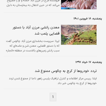
فروشنده مرغ در مرزن آباد حمله و او را مجروح
می‌کند که در حین انتقال به بیمارستان به دلیل
شدت جراحات وارده فوت می‌کند.
پنجشنبه، ۱۸ فروردین ۱۴۰۱
معدن رانشی مرزن آباد با دستور
قضایی پلمب شد
ایرنا:
سرپرست بخشداری مرزن آباد چالوس گفت
که با دستور قضایی، معدن شن و ماسه‌ای که
سبب رانش زمین‌های بالادست در منطقه «للجار»
این بخش کوهستانی شده بود، پلمب شده است
پنجشنبه، ۱۷ خرداد ۱۳۹۷
تردد خودروها از کرج به چالوس ممنوع شد
ایلنا:
رییس مرکز اطلاعات و کنترل ترافیک پلیس راهور ناجا از ممنوع شدن تردد
خودروها از کرج به چالوس خبر داد.
۱