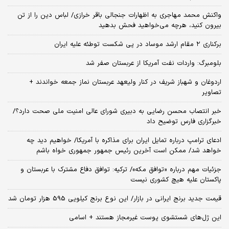
واکنش محمد مهاجری به اظهارات جنجالی باقر خرازی/ لباس دین را از تن
بیرون کنید، هرچه می‌خواهید فحش بدهید
برکناری ۲ مقام‌ ارشد موساد در پی شکست توطئه علیه ایران
بلومبرگ: واردات نفت آمریکا از عربستان صفر شد
اردوغان و شهباز شریف در کنار ولیعهد عربستان نماز جمعه خواندند +
تصاویر
خبر انتصاب محسن رضایی به دبیری شورای عالی امنیت ملی صحت دارد؟/
خبرگزاری فارس توضیح داد
ادعای ترامپ درباره تمایل ایران برای مذاکره با آمریکا/ خواهیم دید چه
خواهد شد/ ممکن است آخرین رئیس‌ جمهور جمهوری خواه باشم
جزئیات مهم درباره «توافق مکه»/ ترکیه‌: توافق دفاع مشترک با عربستان و
پاکستان علیه هیچ کشوری نیست
قیمت جدید برنج ایرانی در بازار/ این نوع برنج کیلویی 595 هزار تومان شد
این ژل‌های شستشوی پوست غیرمجاز هستند + اسامی