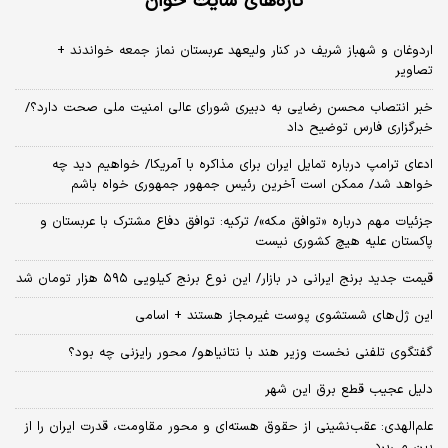
تازه‌های سایت خوان
اردوغان و شهباز شریف در کنار ولیعهد عربستان نماز جمعه خواندند +
تصاویر
خبر انتصاب محسن رضایی به دبیری شورای عالی امنیت ملی صحت دارد؟/
خبرگزاری فارس توضیح داد
ادعای ترامپ درباره تمایل ایران برای مذاکره با آمریکا/ خواهیم دید چه
خواهد شد/ ممکن است آخرین رئیس‌ جمهور جمهوری خواه باشم
جزئیات مهم درباره «توافق مکه»/ ترکیه‌: توافق دفاع مشترک با عربستان و
پاکستان علیه هیچ کشوری نیست
قیمت جدید برنج ایرانی در بازار/ این نوع برنج کیلویی ۵۹۵ هزار تومان شد
این ژل‌های شستشوی پوست غیرمجاز هستند + اسامی
گفتگوی تلفنی نخست وزیر هند با نتانیاهو/ محور رایزنی چه بود؟
دلیل عجیب قطع برق این شهر
علم‌الهدی: عقب‌نشینی از حقوق هسته‌ای و محور مقاومت، قدرت ایران را از
بین می‌برد