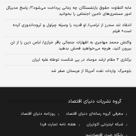
مابه التفاوت حقوق بازنشستگان چه زمانی پرداخت می‌شود؟/ پاسخ مدیرکل
امور مستمری‌های تامین اجتماعی را بخوانید
انتقاد تند سندرز از ترامپ/ او قدرت را وسیله چپاول و ثروت‌اندوزی کرده
است+ فیلم
واکنش محمد مهاجری به اظهارات جنجالی باقر خرازی/ لباس دین را از تن
بیرون کنید، هرچه می‌خواهید فحش بدهید
برکناری ۲ مقام‌ ارشد موساد در پی شکست توطئه علیه ایران
بلومبرگ: واردات نفت آمریکا از عربستان صفر شد
گروه نشریات دنیای اقتصاد
معرفی گروه رسانه‌ای دنیای اقتصاد
روزنامه دنیای اقتصاد
شبکه اینترنتی اکوایران
هفته نامه تجارت فردا
پایگاه خبری اقتصادنیوز