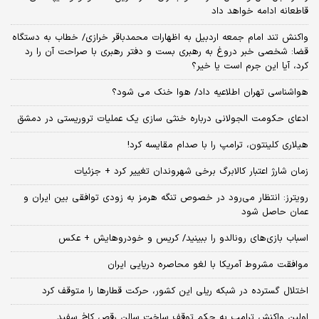
قاطعانه ادامه خواهد داد
واکنش تند امام جمعه اردبیل به اظهارات محمدباقر خرازی/ خطاب به دستگاه
قضا: شخصی خبر دروغ به رهبری بست و دفتر رهبری با صراحت آن را رد
کرد، آیا این جرم است یا خیر؟
هواشناسی تهران اطلاعیه داد/ هوا خنک می شود؟
ادعای حکومت الجولانی درباره خنثی سازی یک عملیات تروریستی در دمشق
هیلاری کلینتون، ترامپ را با صدام مقایسه کرد!
زمان شارژ اعتبار کالابرگ برخی شهروندان تغییر کرد + جزئیات
رویترز: انتظار می‌رود در خصوص تنگه هرمز به زودی توافقی بین ایران و
عمان حاصل شود
اسباب‌ بازی‌های رونالدو را ببینید/ کریس و خودروهایش + عکس
موافقت مشروط آمریکا با لغو محاصره دریایی ایران
اختلال گسترده در شبکه ریلی این کشور، حرکت قطارها را متوقف کرد
اولین واکنش ترامپ به حکم توقف ساخت سالن رقص کاخ سفید