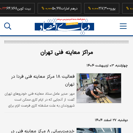
5
۰٫۰۰ %
یورو
217,300
۰٫۰۰ %
درهم امارات
50,991
۰٫۰۰ %
بیت کوین
64,768
%
مراکز معاینه فنی تهران
چهارشنبه، ۰۳ اردیبهشت ۱۴۰۴
فعالیت ۱۸ مرکز معاینه فنی فردا در
تهران
مهر:
مدیر عامل ستاد معاینه فنی خودروهای تهران
گفت: از آنجایی که در ایام کاری ممکن است
شهروندان به علت مشغله کاری فرصت لازم برای
مراجعه به مراکز را نداشته باشند لذا این مجموعه
با هدف تسهیل در دسترسی به این خدمات نسبت
دوشنبه، ۲۷ اسفند ۱۴۰۴
به فعالیت مراکز در روزهای تعطیل نیز اقدام کرده
است.
خدمت‌رسانی ۸ مرکز معاینه فنی در