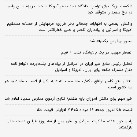
شکست بزرگ برای ترامپ؛ دادگاه تجدیدنظر آمریکا ساخت پروژه سالن رقص
در کاخ سفید را متوقف کرد
واکنش ابطحی به اظهارات جنجالی باقر خرازی؛ حرفهایش از حملات مستقیم
آمریکا و اسرائیل و براندازان تلختر و حتی خطرناکتر است
محور چالوس یکطرفه شد
انفجار مهیب در یک پالایشگاه نفت + فیلم
تحلیل رئیس سابق میز ایران در اسرائیل از پیام‌های پشت‌پرده «توافق‌نامه
دفاع مشترک مکه» برای ایران، آمریکا و اسرائیل
انتشار متن کامل توافق مکه/ حمله مسلحانه علیه یکی از اعضا، حمله علیه هر
سه کشور است
خبر مهم برای دانش آموزان پایه هفتم/ نتایج آزمون مدارس سمپاد اعلام شد
قیمت طلا امروز جمعه ۱۶ مرداد ۱۴۰۵/ افزایش قیمت طلا
پایان دور هفتم مذاکرات اسرائیل و لبنان پس از سه روز/ طرفین دست خالی
بازگشتند