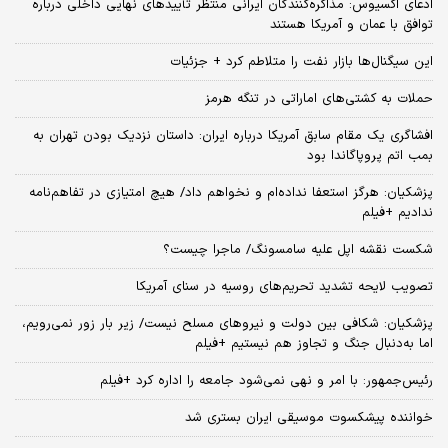
ادعای اکسیوس: مذاکره‌کنندگان ایرانی منتظر تأییدهای نهایی داخلی درباره
توافق با عمان و آمریکا هستند
این سیگنال‌ها بازار نفت را متلاطم کرد + جزئیات
حملات به کشتی‌های اماراتی در تنگه هرمز
افشاگری یک مقام سابق آمریکا درباره ایران: داستان نزدیک بودن تهران به
بمب اتم پروپاگاندا بود
پزشکیان: هرگز استعفا نداده‌ام و نخواهم داد/ هیچ امتیازی در تفاهم‌نامه
ندادیم +فیلم
شکست نقشه اپل علیه سامسونگ/ ماجرا چیست؟
تصویب لایحه تشدید تحریم‌های روسیه در سنای آمریکا
پزشکیان: شکافی بین دولت و نیروهای مسلح نیست/ زیر بار زور نمی‌رویم،
اما به‌دنبال جنگ و تجاوز هم نیستیم +فیلم
رئیس‌جمهور: با امر و نهی نمی‌شود جامعه را اداره کرد +فیلم
خواننده پیشکسوت موسیقی ایران بستری شد