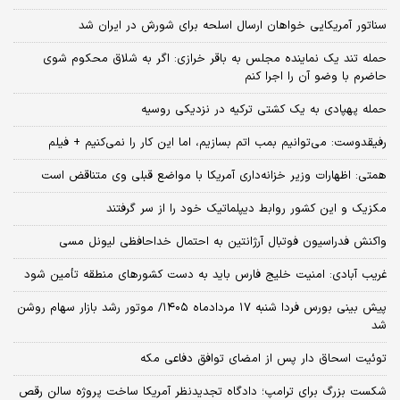
سناتور آمریکایی خواهان ارسال اسلحه برای شورش در ایران شد
حمله تند یک نماینده مجلس به باقر خرازی: اگر به شلاق محکوم شوی
حاضرم با وضو آن را اجرا کنم
حمله پهپادی به یک کشتی ترکیه در نزدیکی روسیه
رفیقدوست: می‌توانیم بمب اتم بسازیم، اما این کار را نمی‌کنیم + فیلم
همتی: اظهارات وزیر خزانه‌داری آمریکا با مواضع قبلی وی متناقض است
مکزیک و این کشور روابط دیپلماتیک خود را از سر گرفتند
واکنش فدراسیون فوتبال آرژانتین به احتمال خداحافظی لیونل مسی
غریب آبادی: امنیت خلیج فارس باید به دست کشورهای منطقه تأمین شود
پیش بینی بورس فردا شنبه ۱۷ مردادماه ۱۴۰۵/ موتور رشد بازار سهام روشن
شد
توئیت اسحاق دار پس از امضای توافق دفاعی مکه
شکست بزرگ برای ترامپ؛ دادگاه تجدیدنظر آمریکا ساخت پروژه سالن رقص