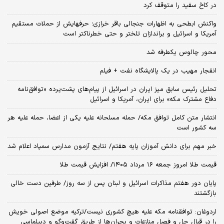
در کاخ سفید را متوقف کرد
واکنش ابطحی به اظهارات جنجالی باقر خرازی؛ حرفهایش از حملات مستقیم
آمریکا و اسرائیل و براندازان تلختر و حتی خطرناکتر است
محور چالوس یکطرفه شد
انفجار مهیب در یک پالایشگاه نفت + فیلم
تحلیل رئیس سابق میز ایران در اسرائیل از پیام‌های پشت‌پرده «توافق‌نامه
دفاع مشترک مکه» برای ایران، آمریکا و اسرائیل
انتشار متن کامل توافق مکه/ حمله مسلحانه علیه یکی از اعضا، حمله علیه هر
سه کشور است
خبر مهم برای دانش آموزان پایه هفتم/ نتایج آزمون مدارس سمپاد اعلام شد
قیمت طلا امروز جمعه ۱۶ مرداد ۱۴۰۵/ افزایش قیمت طلا
پایان دور هفتم مذاکرات اسرائیل و لبنان پس از سه روز/ طرفین دست خالی
بازگشتند
اردوغان: توافقنامه مکه علیه هیچ کشوری نیست/ترکیه موضع اصولی خویش
را در قبال حل و فصل منازعات و بحران‌ها از طریق گفت‌وگو و دیپلماسی