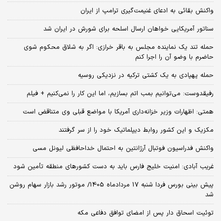
واکنش بقائی به ادعای غنیمت‌گیری ترامپ از ایران
سناتور آمریکایی خواهان ارسال اسلحه برای شورش در ایران شد
حمله تند یک نماینده مجلس به باقر خرازی: اگر به شلاق محکوم شوی
حاضرم با وضو آن را اجرا کنم
حمله پهپادی به یک کشتی ترکیه در نزدیکی روسیه
رفیقدوست: می‌توانیم بمب اتم بسازیم، اما این کار را نمی‌کنیم + فیلم
همتی: اظهارات وزیر خزانه‌داری آمریکا با مواضع قبلی وی متناقض است
مکزیک و این کشور روابط دیپلماتیک خود را از سر گرفتند
واکنش فدراسیون فوتبال آرژانتین به احتمال خداحافظی لیونل مسی
غریب آبادی: امنیت خلیج فارس باید به دست کشورهای منطقه تأمین شود
پیش بینی بورس فردا شنبه 17 مردادماه 1405/ موتور رشد بازار سهام روشن
شد
توئیت اسحاق دار پس از امضای توافق دفاعی مکه