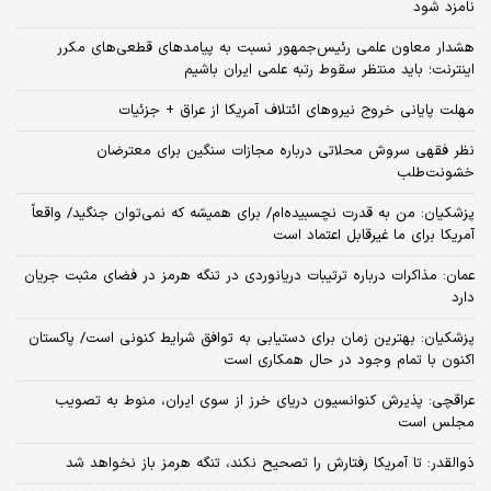
نامزد شود
هشدار معاون علمی رئیس‌جمهور نسبت به پیامدهای قطعی‌های مکرر
اینترنت؛ باید منتظر سقوط رتبه علمی ایران باشیم
مهلت پایانی خروج نیروهای ائتلاف آمریکا از عراق + جزئیات
نظر فقهی سروش محلاتی درباره مجازات سنگین برای معترضان
خشونت‌طلب
پزشکیان: من به قدرت نچسبیده‌ام/ برای همیشه که نمی‌توان جنگید/ واقعاً
آمریکا برای ما غیرقابل اعتماد است
عمان: مذاکرات درباره ترتیبات دریانوردی در تنگه هرمز در فضای مثبت جریان
دارد
پزشکیان‌: بهترین زمان برای دستیابی به توافق شرایط کنونی است/ پاکستان
اکنون با تمام وجود در حال همکاری است
عراقچی: پذیرش کنوانسیون دریای خرز از سوی ایران، منوط به تصویب
مجلس است
ذوالقدر: تا آمریکا رفتارش را تصحیح نکند، تنگه هرمز باز نخواهد شد