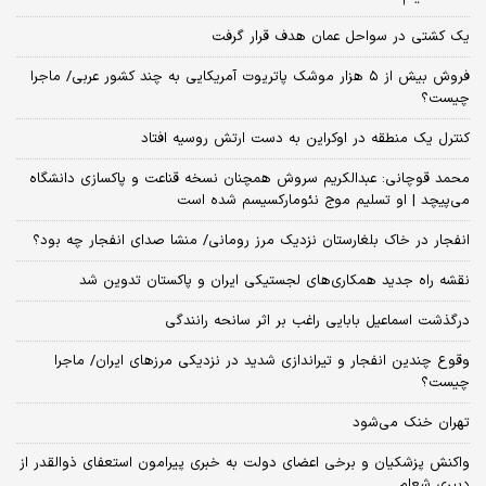
یک کشتی در سواحل عمان هدف قرار گرفت
فروش بیش از ۵ هزار موشک پاتریوت آمریکایی به چند کشور عربی/ ماجرا
چیست؟
کنترل یک منطقه در اوکراین به دست ارتش روسیه افتاد
محمد قوچانی: عبدالکریم سروش همچنان نسخه قناعت و پاکسازی دانشگاه
می‌پیچد | او تسلیم موج نئومارکسیسم شده است
انفجار در خاک بلغارستان نزدیک مرز رومانی/ منشا صدای انفجار چه بود؟
نقشه راه جدید همکاری‌های لجستیکی ایران و پاکستان تدوین شد
درگذشت اسماعیل بابایی راغب بر اثر سانحه رانندگی
وقوع چندین انفجار و تیراندازی شدید در نزدیکی مرز‌های ایران/ ماجرا
چیست؟
تهران خنک می‌شود
واکنش پزشکیان و برخی اعضای دولت به خبری پیرامون استعفای ذوالقدر از
دبیری شعام