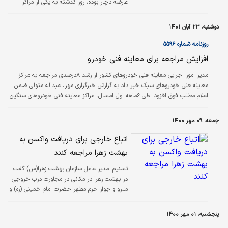
عارضه دچار بوده، روز گذشته به یکی از مراکز
درمانی تهران برای معاینه مراجعه کرده است.
دوشنبه، ۲۳ آبان ۱۴۰۱
روزنامه شماره ۵۵۹۶
افزایش مراجعه برای معاینه فنی خودرو
مدیر امور اجرایی معاینه فنی خودروهای کشور از رشد ۸‌درصدی مراجعه به مراکز
معاینه فنی خودروهای سبک خبر داد.به گزارش خبرگزاری مهر، عبداله متولی ضمن
اعلام مطلب فوق افزود: طی ۶ماهه اول امسال، مراکز معاینه فنی خودروهای سنگین
یک‌میلیون و ۳۲‌هزار و۴۰۶ دستگاه خودروی سنگین پذیرش کردند که نسبت به زمان
مشابه در سال گذشته رشد ۷‌درصدی را نشان می‌دهد.
جمعه، ۰۹ مهر ۱۴۰۰
اتباع خارجی برای دریافت واکسن به
بهشت زهرا مراجعه کنند
تسنیم:
مدیر عامل سازمان بهشت زهرا(س) گفت:
در بهشت زهرا در مکانی در مجاورت درب خروجی
مترو و جوار حرم مطهر حضرت امام خمینی (ره) و
شهدای گرانقدر، مرکز واکسیناسیون تعبیه شده و
همه و حتی اتباع خارجی می‌توانند برای تزریق
پنجشنبه، ۰۱ مهر ۱۴۰۰
واکسن کرونا به این مرکز مراجعه کنند.