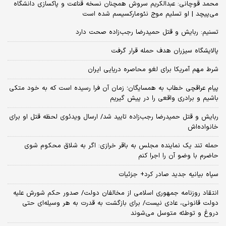
محمد قوچانی: عبدالکریم سروش همچنان نسخه قناعت و پاکسازی دانشگاه
می‌پیچد | او تسلیم موج نئومارکسیسم شده است
تسنیم: ربایش و قتل حمیدرضا رجب‌زاده صحت دارد
پالایشگاه سیزران هدف حمله قرار گرفت
شرط مهم آمریکا برای لغو محاصره دریایی ایران
پیام عراقچی خطاب به همسایگان؛ زمان آن فرا رسیده است که به خود متکی
باشیم و برادری واقعی را در پیش گیریم
ربایش و قتل حمیدرضا رجب‌زاده تایید شد/ ارسال ویدئوی لحظه قتل او برای
خانواده‌اش
حمله تند یک نماینده مجلس به باقر خرازی: اگر به شلاق محکوم شوی
حاضرم با وضو آن را اجرا کنم
سپاه بیانیه جدید صادر کرد+ جزئیات
انتقاد روزنامه جمهوری اسلامی از مخالفان دولت/ صدور حکم شورش علیه
دولت قانونی، عادی نیست/ برای بازگشت به قدرت به هر وسیله‌ای حتی
دروغ و توطئه متوسل می‌شوند