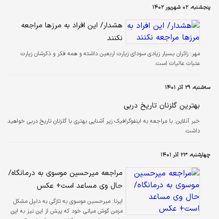
۵۵ هزار و کمک فنر ۲۷ هزار و تست ترمز ۷۲ هزار و وضعیت ظاهری ۱۱۱ هزار دستگاه
پنجشنبه، ۰۲ شهریور ۱۴۰۲
خودرو مراجعه‌کننده به مراکز معاینه فنی شهر تهران شناسایی و در نهایت جهت اخذ
معاینه فنی توسط راکبین آن رفع ایراد شده است.…
هشدار/ این افراد به مرزها مراجعه
نکنند
مهر:
زائران بسیار زیادی سودای زیارت اربعین داشته و همه فکر و ذکرشان زیارت
عتبات عالیات است.
سه‌شنبه، ۲۹ آذر ۱۴۰۱
بهترین گلزنان تاریخ دربی
خبر آنلاین:
با مراجعه به اینفوگرافیک زیر آشنایی بهتری با گلزنان تاریخ دربی خواهید
داشت.
چهارشنبه، ۲۳ آذر ۱۴۰۱
مراجعه میرحسین موسوی به درمانگاه/
حال وی مساعد است+ عکس
ایرنا:
میرحسین موسوی به تازگی به دلیل مشکل
مزمن گوش میانی خود که پیش از این نیز به این