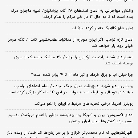
واکنش مهاجرانی به ادعای استعفای ۲۸ گانه پزشکیان/ شبیه ماجرای مرگ
بنده است که تا به حال ۳ بار خبر مرگم را اعلام کردند!
زمان شارژ کالابرگ تغییر کرد+ جزئیات
ادعای تازه ترامپ: اگر ایران دوباره از مذاکرات عقب‌نشینی کنند.../ تنگه هرمز
خیلی زود باز خواهد شد
انفجارهای شدید پایتخت اوکراین را لرزاند/ ۳۰ موشک بالستیک از سوی
روسیه شلیک شد
چرا قبض آب و برق خرداد و تیر ماه ۳ تا ۴ برابر شده است؟
روحانی: رهبر شهید هیچ‌وقت دنبال جنگ نبودند/ تمام ادعاهای ترامپ،
حرف‌های توخالی و بلوف است/ دولت در این ۱۴ ماه کار بزرگی کرده است
رویترز: آمریکا برخی تحریم‌های مرتبط با ایران را لغو می‌کند
ادعای آکسیوس: ایران و آمریکا روز چهارشنبه توافق را اعلام می‌کنند/ تقسیم
مسیر تردد کشتی‌ها میان ایران و عمان
اظهارنظرهایی که نام محمدباقر خرازی را بر سر زبان‌ها انداخت/ از وعده دلار