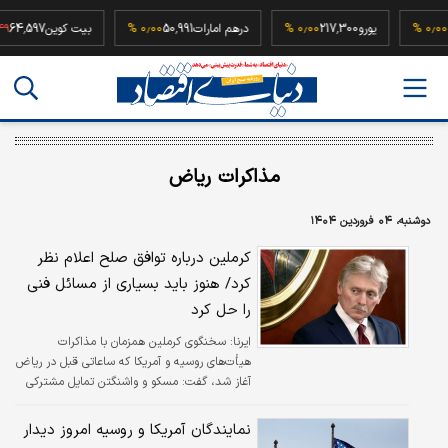
52,50
۰٫۰۰ %
یورو
217,300
۰٫۰۰ %
درهم امارات
50,991
۰٫۰۰ %
بیت کوین
597
مذاکرات ریاض
دوشنبه، ۰۴ فروردین ۱۴۰۴
کرملین درباره توافق صلح اعلام نظر
کرد/ هنوز باید بسیاری از مسائل فنی
را حل کرد
ایرنا:
سخنگوی کرملین همزمان با مذاکرات
هیأت‌های روسیه و آمریکا که ساعاتی قبل در ریاض
آغاز شد، گفت:‌ مسکو و واشنگتن تمایل مشترکی
برای حل وضعیت اوکراین دارند، اما طرفین هنوز
باید بسیاری از مسائل فنی را حل کنند.
نمایندگان آمریکا و روسیه امروز دیدار