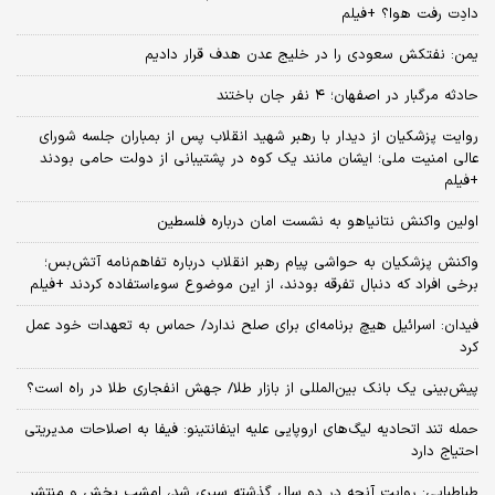
دادِت رفت هوا؟ +فیلم
یمن: نفتکش سعودی را در خلیج عدن هدف قرار دادیم
حادثه مرگبار در اصفهان؛ ۴ نفر جان باختند
روایت پزشکیان از دیدار با رهبر شهید انقلاب پس از بمباران جلسه شورای
عالی امنیت ملی؛ ایشان مانند یک کوه در پشتیبانی از دولت حامی بودند
+فیلم
اولین واکنش نتانیاهو به نشست امان درباره فلسطین
واکنش پزشکیان به حواشی پیام رهبر انقلاب درباره تفاهم‌نامه آتش‌بس؛
برخی افراد که دنبال تفرقه بودند، از این موضوع سوءاستفاده کردند +فیلم
فیدان: اسرائیل هیچ برنامه‌ای برای صلح ندارد/ حماس به تعهدات خود عمل
کرد
پیش‌بینی یک بانک بین‌المللی از بازار طلا/ جهش انفجاری طلا در راه است؟
حمله تند اتحادیه لیگ‌های اروپایی علیه اینفانتینو: فیفا به اصلاحات مدیریتی
احتیاج دارد
طباطبایی: روایت آنچه در دو سال گذشته سپری شد، امشب پخش و منتشر