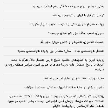
وقتی آدیداس برای حیوانات خانگی هم استایل می‌سازد
ترامپ: توافق با ایران را ترجیح می‌دهم
چرا محمدباقر خرازی حتی بلد نیست خوب دروغ بگوید؟
ماجرای نصب سنگ مزار اکبر عبدی چیست؟
نشست اضطراری نتانیاهو و کاتس درباره حزب‌الله
هشدار هواشناسی به 11 استان؛ منتظر این پدیده هواشناسی باشید
رویترز: ایران به کشورهای حاشیه خلیج فارس هشدار داد/ هرگونه حمله
آمریکا با پاسخ متقابل علیه زیرساخت‌های حیاتی انرژی سراسر منطقه روبه‌رو
می‌شود
حمله دوباره نخست وزیر سابق اسرائیل به قطر
انفجار مرگبار در جایگاه CNG شهرک صنعتی صحنه + جزئیات
پزشکیان: تنها کسانی که در خیابان بودند ایران را نگه نداشتند همه سهیم
هستند/ حوادث دی‌ماه پارسال قابل فراموشی نیست/ رهبر انقلاب در مورد
تفاهم، نظر کارشناسی را پذیرفتند +فیلم