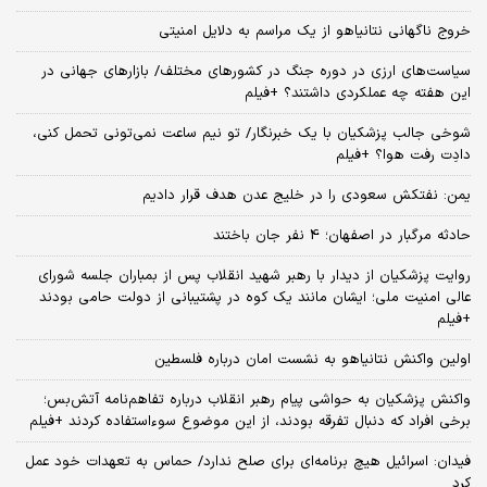
خروج ناگهانی نتانیاهو از یک مراسم به دلایل امنیتی
سیاست‌های ارزی در دوره جنگ در کشورهای مختلف/ بازارهای جهانی در
این هفته چه عملکردی داشتند؟ +فیلم
شوخی جالب پزشکیان با یک خبرنگار/ تو نیم ساعت نمی‌تونی تحمل کنی،
دادِت رفت هوا؟ +فیلم
یمن: نفتکش سعودی را در خلیج عدن هدف قرار دادیم
حادثه مرگبار در اصفهان؛ 4 نفر جان باختند
روایت پزشکیان از دیدار با رهبر شهید انقلاب پس از بمباران جلسه شورای
عالی امنیت ملی؛ ایشان مانند یک کوه در پشتیبانی از دولت حامی بودند
+فیلم
اولین واکنش نتانیاهو به نشست امان درباره فلسطین
واکنش پزشکیان به حواشی پیام رهبر انقلاب درباره تفاهم‌نامه آتش‌بس؛
برخی افراد که دنبال تفرقه بودند، از این موضوع سوءاستفاده کردند +فیلم
فیدان: اسرائیل هیچ برنامه‌ای برای صلح ندارد/ حماس به تعهدات خود عمل
کرد