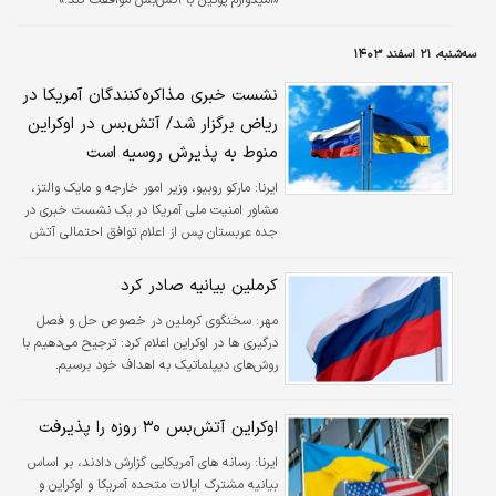
سه‌شنبه، ۲۱ اسفند ۱۴۰۳
نشست خبری مذاکره‌کنندگان آمریکا در
ریاض برگزار شد/ آتش‌بس در اوکراین
منوط به پذیرش روسیه است
ایرنا:
مارکو روبیو، وزیر امور خارجه و مایک والتز،
مشاور امنیت ملی آمریکا در یک نشست خبری در
جده عربستان پس از اعلام توافق احتمالی آتش
بس و پذیرش آن از سوی اوکراین، اعلام کردند
منتظر پاسخ روسیه هستند.
کرملین بیانیه صادر کرد
مهر:
سخنگوی کرملین در خصوص حل و فصل
درگیری ها در اوکراین اعلام کرد: ترجیح می‌دهیم با
روش‌های دیپلماتیک به اهداف خود برسیم.
اوکراین آتش‌بس ۳۰ روزه را پذیرفت
ایرنا:
رسانه های آمریکایی گزارش دادند، بر اساس
بیانیه مشترک ایالات متحده آمریکا و اوکراین و