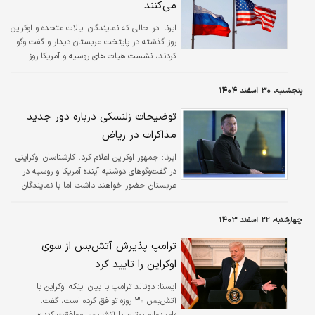
می‌کنند
ایرنا:
در حالی که نمایندگان ایالات متحده و اوکراین
روز گذشته در پایتخت عربستان دیدار و گفت وگو
کردند، نشست هیات های روسیه و آمریکا روز
دوشنبه برای حل و فصل مناقشه اوکراین در ریاض
برگزار می شود.
پنجشنبه، ۳۰ اسفند ۱۴۰۴
توضیحات زلنسکی درباره دور جدید
مذاکرات در ریاض
ایرنا:
جمهور اوکراین اعلام کرد، کارشناسان اوکراینی
در گفت‌وگوهای دوشنبه آینده آمریکا و روسیه در
عربستان حضور خواهند داشت اما با نمایندگان
روس در یک اتاق نخواهند بود.
چهارشنبه، ۲۲ اسفند ۱۴۰۳
ترامپ پذیرش آتش‌بس از سوی
اوکراین را تایید کرد
ايسنا:
دونالد ترامپ با بیان اینکه اوکراین با
آتش‌بس ۳۰ روزه توافق کرده است، گفت:
«امیدوارم پوتین با آتش‌بس موافقت کند.»