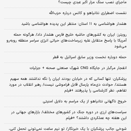
ماجرای نصب سنگ مزار اکبر عبدی چیست؟
نشست اضطراری نتانیاهو و کاتس درباره حزب‌الله
هشدار هواشناسی به ۱۱ استان؛ منتظر این پدیده هواشناسی باشید
رویترز: ایران به کشورهای حاشیه خلیج فارس هشدار داد/ هرگونه حمله
آمریکا با پاسخ متقابل علیه زیرساخت‌های حیاتی انرژی سراسر منطقه روبه‌رو
می‌شود
حمله دوباره نخست وزیر سابق اسرائیل به قطر
انفجار مرگبار در جایگاه CNG شهرک صنعتی صحنه + جزئیات
پزشکیان: تنها کسانی که در خیابان بودند ایران را نگه نداشتند همه سهیم
هستند/ حوادث دی‌ماه پارسال قابل فراموشی نیست/ رهبر انقلاب در مورد
تفاهم، نظر کارشناسی را پذیرفتند +فیلم
خروج ناگهانی نتانیاهو از یک مراسم به دلایل امنیتی
سیاست‌های ارزی در دوره جنگ در کشورهای مختلف/ بازارهای جهانی در
این هفته چه عملکردی داشتند؟ +فیلم
شوخی جالب پزشکیان با یک خبرنگار/ تو نیم ساعت نمی‌تونی تحمل کنی،