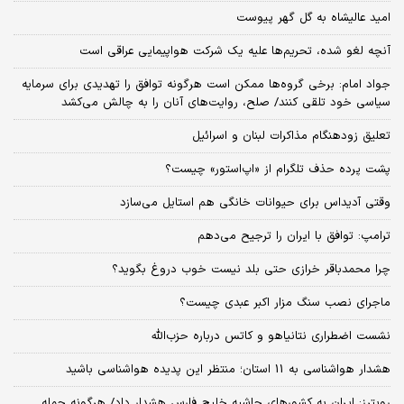
امید عالیشاه به گل گهر پیوست
آنچه لغو شده، تحریم‌ها علیه یک شرکت هواپیمایی عراقی است
جواد امام: برخی گروه‌ها ممکن است هرگونه توافق را تهدیدی برای سرمایه
سیاسی خود تلقی کنند/ صلح، روایت‌های آنان را به چالش می‌کشد
تعلیق زودهنگام مذاکرات لبنان و اسرائیل
پشت پرده حذف تلگرام از «اپ‌استور» چیست؟
وقتی آدیداس برای حیوانات خانگی هم استایل می‌سازد
ترامپ: توافق با ایران را ترجیح می‌دهم
چرا محمدباقر خرازی حتی بلد نیست خوب دروغ بگوید؟
ماجرای نصب سنگ مزار اکبر عبدی چیست؟
نشست اضطراری نتانیاهو و کاتس درباره حزب‌الله
هشدار هواشناسی به 11 استان؛ منتظر این پدیده هواشناسی باشید
رویترز: ایران به کشورهای حاشیه خلیج فارس هشدار داد/ هرگونه حمله