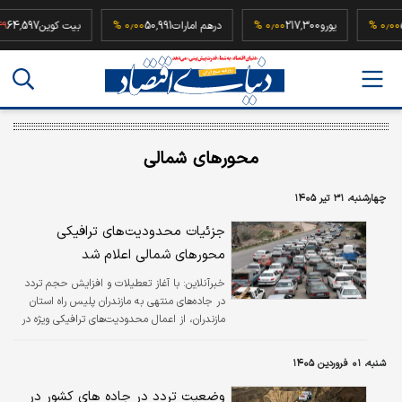
52,50
۰٫۰۰ %
یورو
217,300
۰٫۰۰ %
درهم امارات
50,991
۰٫۰۰ %
بیت کوین
597
محورهای شمالی
چهارشنبه، ۳۱ تیر ۱۴۰۵
جزئیات محدودیت‌های ترافیکی
محورهای شمالی اعلام شد
خبرآنلاین:
با آغاز تعطیلات و افزایش حجم تردد
در جاده‌های منتهی به مازندران پلیس راه استان
مازندران، از اعمال محدودیت‌های ترافیکی ویژه در
محورهای هراز و کندوان طی امروز چهارشنبه تا
صبح شنبه خبرداد.
شنبه، ۰۱ فروردین ۱۴۰۵
وضعیت تردد در جاده های کشور در