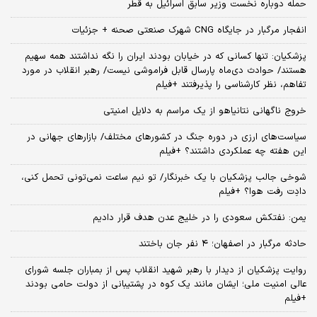
حمله دوباره نخست وزیر سابق اسرائیل به قطر
انفجار مرگبار در جایگاه CNG شهرک صنعتی صحنه + جزئیات
پزشکیان: تنها کسانی که در خیابان بودند ایران را نگه نداشتند همه سهیم
هستند/ حوادث دی‌ماه پارسال قابل فراموشی نیست/ رهبر انقلاب در مورد
تفاهم، نظر کارشناسی را پذیرفتند +فیلم
خروج ناگهانی نتانیاهو از یک مراسم به دلایل امنیتی
سیاست‌های ارزی در دوره جنگ در کشورهای مختلف/ بازارهای جهانی در
این هفته چه عملکردی داشتند؟ +فیلم
شوخی جالب پزشکیان با یک خبرنگار/ تو نیم ساعت نمی‌تونی تحمل کنی،
دادِت رفت هوا؟ +فیلم
یمن: نفتکش سعودی را در خلیج عدن هدف قرار دادیم
حادثه مرگبار در اصفهان؛ ۴ نفر جان باختند
روایت پزشکیان از دیدار با رهبر شهید انقلاب پس از بمباران جلسه شورای
عالی امنیت ملی؛ ایشان مانند یک کوه در پشتیبانی از دولت حامی بودند
+فیلم