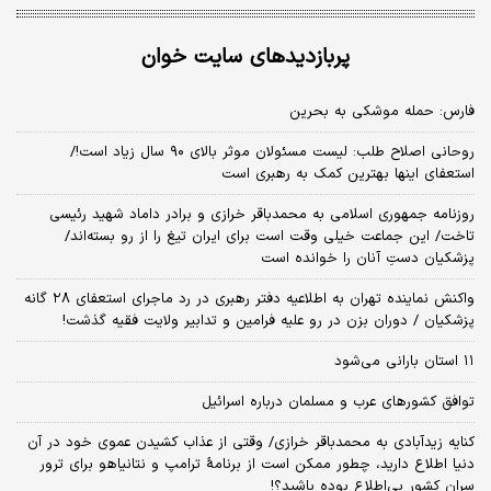
پربازدیدهای سایت خوان
فارس: حمله موشکی به بحرین
روحانی اصلاح طلب: ‌لیست مسئولان موثر بالای ۹۰ سال زیاد است!/
استعفای اینها بهترین کمک به رهبری است
روزنامه جمهوری اسلامی به محمدباقر خرازی و برادر داماد شهید رئیسی
تاخت/ این جماعت خیلی وقت است برای ایران تیغ را از رو بسته‌اند/
پزشکیان دستِ آنان را خوانده است
واکنش نماینده تهران به اطلاعیه دفتر رهبری در رد ماجرای استعفای ۲۸ گانه
پزشکیان / دوران بزن در رو علیه فرامین و تدابیر ولایت فقیه گذشت!
۱۱ استان بارانی می‌شود
توافق کشورهای عرب و مسلمان درباره اسرائیل
کنایه زیدآبادی به محمدباقر خرازی/ وقتی از عذاب کشیدن عموی خود در آن
دنیا اطلاع دارید، چطور ممکن است از برنامهٔ ترامپ و نتانیاهو برای ترور
سران کشور بی‌اطلاع بوده باشید؟!