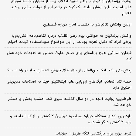
روایت پزشکیان از دیدار با رهبر شهید انقلاب پس از بمباران جلسه شورای
عالی امنیت ملی؛ ایشان مانند یک کوه در پشتیبانی از دولت حامی بودند
+فیلم
اولین واکنش نتانیاهو به نشست امان درباره فلسطین
واکنش پزشکیان به حواشی پیام رهبر انقلاب درباره تفاهم‌نامه آتش‌بس؛
برخی افراد که دنبال تفرقه بودند، از این موضوع سوءاستفاده کردند +فیلم
فیدان: اسرائیل هیچ برنامه‌ای برای صلح ندارد/ حماس به تعهدات خود عمل
کرد
پیش‌بینی یک بانک بین‌المللی از بازار طلا/ جهش انفجاری طلا در راه است؟
حمله تند اتحادیه لیگ‌های اروپایی علیه اینفانتینو: فیفا به اصلاحات مدیریتی
احتیاج دارد
طباطبایی: روایت آنچه در دو سال گذشته سپری شد، امشب پخش و منتشر
خواهد شد
تازه‌ترین ادعای سنتکام درباره محاصره دریایی/ ۲ کشتی را از کار انداخته و
وارد ۲ کشتی دیگر شده‌ایم
شرط ایران برای بازگشایی تنگه هرمز + جزئیات