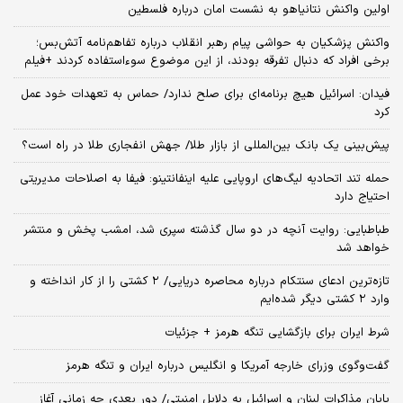
اولین واکنش نتانیاهو به نشست امان درباره فلسطین
واکنش پزشکیان به حواشی پیام رهبر انقلاب درباره تفاهم‌نامه آتش‌بس؛
برخی افراد که دنبال تفرقه بودند، از این موضوع سوءاستفاده کردند +فیلم
فیدان: اسرائیل هیچ برنامه‌ای برای صلح ندارد/ حماس به تعهدات خود عمل
کرد
پیش‌بینی یک بانک بین‌المللی از بازار طلا/ جهش انفجاری طلا در راه است؟
حمله تند اتحادیه لیگ‌های اروپایی علیه اینفانتینو: فیفا به اصلاحات مدیریتی
احتیاج دارد
طباطبایی: روایت آنچه در دو سال گذشته سپری شد، امشب پخش و منتشر
خواهد شد
تازه‌ترین ادعای سنتکام درباره محاصره دریایی/ ۲ کشتی را از کار انداخته و
وارد ۲ کشتی دیگر شده‌ایم
شرط ایران برای بازگشایی تنگه هرمز + جزئیات
گفت‌وگوی وزرای خارجه آمریکا و انگلیس درباره ایران و تنگه هرمز
پایان مذاکرات لبنان و اسرائیل به دلایل امنیتی/ دور بعدی چه زمانی آغاز