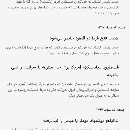
ايسنا:
رئیس تشکیلات خودگردان فلسطین امروز (یکشنبه) در رام الله با عهد
التمیمی، دختر نوجوان فلسطینی که هشت ماه در زندان‌های رژیم صهیونیستی به
سر برد، دیدار کرد.
شنبه، ۰۶ مرداد ۱۳۹۷
هیئت فتح فردا در قاهره حاضر می‌شود
ايسنا:
رئیس تشکیلات خودگردان فلسطین گفت که هیأت فتح فردا (یک‌شنبه) برای
بیان موضع در قبال طرح آشتی ملی به قاهره می‌رود.
فلسطین: میانجیگری آمریکا برای حل منازعه با اسرائیل را نمی
پذیریم
تسنیم:
سفیر فلسطین در مسکو اعلام کرد که کشورش هرگز وساطت آمریکا در حل
منازعه فلسطین و اسرائیلی‌ها را قبول نمی‌کند مگر به شرط مشارکت روسیه در این
مذاکرات به عنوان یک میانجیگر دیگر.
جمعه، ۰۵ مرداد ۱۳۹۷
نتانیاهو پیشنهاد دیدار با عباس را نپذیرفت
ايسنا:
نخست وزیر رژیم صهیونیستی پیشنهاد روسیه برای برگزاری نشستی با رئیس