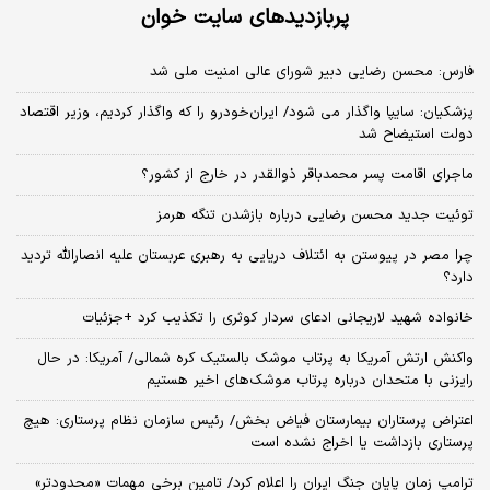
پربازدیدهای سایت خوان
فارس: محسن رضایی دبیر شورای عالی امنیت ملی شد
پزشکیان: سایپا واگذار می شود/ ایران‌خودرو را که واگذار کردیم، وزیر اقتصاد
دولت استیضاح شد
ماجرای اقامت پسر محمدباقر ذوالقدر در خارج از کشور؟
توئیت جدید محسن رضایی درباره بازشدن تنگه هرمز
چرا مصر در پیوستن به ائتلاف دریایی به رهبری عربستان علیه انصارالله تردید
دارد؟
خانواده شهید لاریجانی ادعای سردار کوثری را تکذیب کرد +جزئیات
واکنش ارتش آمریکا به پرتاب موشک بالستیک کره شمالی/ آمریکا: در حال
رایزنی با متحدان درباره پرتاب موشک‌های اخیر هستیم
اعتراض پرستاران بیمارستان فیاض بخش/ رئیس سازمان نظام پرستاری: هیچ
پرستاری بازداشت یا اخراج نشده است
ترامپ زمان پایان جنگ ایران را اعلام کرد/ تامین برخی مهمات «محدودتر»