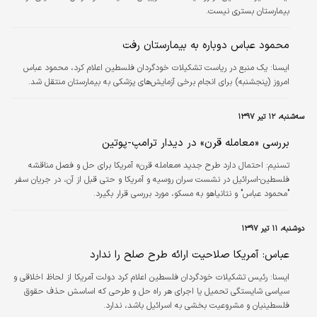
بیمارستان بستری نیست.
محمود عباس دوباره به بیمارستان رفت
ايسنا:
یک منبع در ریاست تشکیلات خودگردان فلسطین اعلام کرد، محمود عباس
امروز (پنجشنبه) برای انجام برخی آزمایش‌های پزشکی به بیمارستان منتقل شد.
سه‌شنبه، ۱۲ تیر ۱۳۹۷
بررسی «معامله قرن» در دیدار ترامپ-پوتین
تسنیم:
احتمال دارد طرح جدید «معامله قرن» آمریکا برای حل و فصل مناقشه
فلسطین-اسرائیل در نشست سران روسیه و آمریکا و حتی قبل از آن، در جریان سفر
"محمود عباس" و نتانیاهو به مسکو، مورد بررسی قرار بگیرد.
دوشنبه، ۱۱ تیر ۱۳۹۷
عباس: آمریکا صلاحیت ارائه طرح صلح را ندارد
ايسنا:
رئیس تشکیلات خودگردان فلسطین اعلام کرد دولت آمریکا از لحاظ اخلاقی و
سیاسی شایستگی تحمیل یا اجرای هر راه حل و طرحی که اساسش حذف حقوق
فلسطینیان و مشروعیت بخشی به اسرائیل باشد، ندارد.