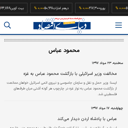
52,500
۰٫۰۰ %
یورو
217,300
۰٫۰۰ %
درهم امارات
50,991
۰٫۰۰ %
بیت کوین
68
محمود عباس
سه‌شنبه، ۲۳ مرداد ۱۳۹۷
مخالفت وزیر اسرائیلی با بازگشت محمود عباس به غزه
ايسنا:
وزیر حمل و نقل و سازمان جاسوسی و نیروی اتمی اسرائیل خواهان ممانعت
از بازگشت محمود عباس به نوار غزه در چارچوب هر گونه آشتی میان طرف‌های
فلسطینی شد.
چهارشنبه، ۱۷ مرداد ۱۳۹۷
عباس با پادشاه اردن دیدار می‌کند
ايسنا:
در آستانه سفر رئیس تشکیلات خودگردان فلسطین به دوحه، وزیر خارجه