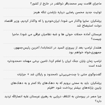
ماجرای اقامت پسر محمدباقر ذوالقدر در خارج از کشور؟
توئیت جدید محسن رضایی درباره بازشدن تنگه هرمز
پزشکیان: سایپا واگذار می شود/ ایران‌خودرو را که واگذار کردیم، وزیر اقتصاد
دولت استیضاح شد
عربستان آماده حملات حوثی ها و شبه نظامیان عراقی می شود/ ماجرا
چیست؟
هشدار ترامپ بعد از پیروزی السید در انتخابات/ آخرین رئیس‌جمهور،
جمهوری‌خواه خواهم بود
ترامپ زمان پایان جنگ ایران را اعلام کرد/ تامین برخی مهمات «محدودتر»
شده است
گفت‌وگوی متنی با چت‌جی‌پی‌تی نامحدود و رایگان شد + جزئیات
پزشکیان: باید به سمتی برویم که به دهک‌های بالا کمتر و به دهک‌های
پایین یارانه‌های بیشتر پرداخت شود +فیلم
چرا مصر در پیوستن به ائتلاف دریایی به رهبری عربستان علیه انصارالله تردید
دارد؟