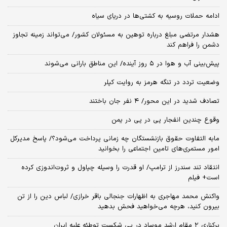
ادامه حملات روسیه به کشتی‌ها در دریای سیاه
هشدار مرتضی مبلغ درباره توهین به مسئولان کشور/ می‌تواند زمینه تجاوز
دشمن را فراهم کند
پیش‌بینی آب و هوا در ۵ روز آینده/ این مناطق بارانی می‌شوند
وضعیت تردد در تنگه هرمز به روایت کپلر
تصادف شدید در این محور/ ۴ نفر جان باختند
وقوع چندین انفجار پی در پی در یمن
مابه التفاوت حقوق بازنشستگان چه زمانی پرداخت می‌شود؟/ پاسخ مدیرکل
امور مستمری‌های تامین اجتماعی را بخوانید
انتقاد تند سندرز از ترامپ/ او قدرت را وسیله چپاول و ثروت‌اندوزی کرده
است+ فیلم
واکنش محمد مهاجری به اظهارات جنجالی باقر خرازی/ لباس دین را از تن
بیرون کنید، هرچه می‌خواهید فحش بدهید
برکناری ۲ مقام‌ ارشد موساد در پی شکست توطئه علیه ایران