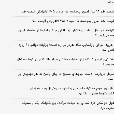
که
مت طلا ۱۸ عیار امروز پنجشنبه ۱۵ مرداد ۱۴۰۵/افزایش قیمت طلا
یمت طلا امروز پنجشنبه ۱۵ مرداد ۱۴۰۵/افزایش قیمت طلا
ارنامه دو سال دولت پزشکیان زیر آتش جنگ/ آمارها از اقتصاد ایران
ه می‌گویند؟
العربیه: توافق بازگشایی تنگه هرمز در راه است/جزئیات توافق ۶۰ روزه
اش شد
فشاگری نیویورک تایمز از عملیات مخفی سیا/ واشنگتن در کوبا به‌دنبال
یست؟
ردار ابن‌الرضا: دست نیروهای مسلح ما برای پاسخ به هر تهدیدی پر
ست
غاز دور سوم مذاکرات اسرائیل و لبنان در رم/ تل‌آویو همزمان با
فت‌وگوها فشار را بالا برد
ول موشکی کره شمالی به حرکت درآمد/ پیونگ‌یانگ یک بالستیک
لیک کرد