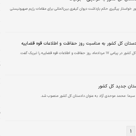
ت
ر خواستار پیگیری حکم بازداشت دیوان کیفری بین‌المللی برای مقامات رژیم صهیونیستی
م
س
م
ادستان کل کشور به مناسبت روز حفاظت و اطلاعات قوه قضاییه
خ
 مردادماه، روز حفاظت و اطلاعات قوه قضاییه را تبریک گفت.
ا
آ
ب
ت
ستان جدید کل کشور
س
 سیما:
محمد موحدی آزاد به عنوان دادستان کل کشور منصوب شد.
ح
ق
ر
ل
۱