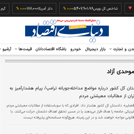
‎−۰٫
شاخص کل بورس
5,407,901.78
۰٫۰۰ %
دلار آمریکا
188,000
۰٫۰۰ %
دن و تجارت
بازار دیجیتال
خودرو
باشگاه اقتصاددانان
قیمت‌ها
آرشیو
وحدی آزاد
ان کل کشور درباره مواضع مداخله‌جویانه ترامپ/ پیام هشدارآمیز به
گران از مطالبات معیشتی مردم
قضاییه:
دادستان کل کشور هشدار داد: افرادی که با سوء‌استفاده از مطالبات معیشتی مردم،
فیزیکی جامعه را هدف قرار می‌دهند یا در مسیر تحقق اهداف دشمنان حرکت می‌کنند، با
قانونی مواجه خواهند شد و در این زمینه، هیچ‌گونه مسامحه‌ای پذیرفته نیست.