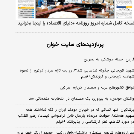
سخه کامل شماره امروز روزنامه «دنیای‌ اقتصاد» را اینجا بخوانید
پربازدیدهای سایت خوان
ارس: حمله موشکی به بحرین
هید لاریجانی چگونه شناسایی شد؟/ روایت تازه سردار کوثری از نحوه
هادت لاریجانی و فرزندش+فیلم
وافق کشورهای عرب و مسلمان درباره اسرائیل
اکنش «ونس» به پیروزی یک مسلمان در انتخابات مقدماتی سنا
زشکیان: تنها کسانی که در خیابان بودند ایران را نگه نداشتند همه
هیم هستند/ حوادث دی‌ماه پارسال قابل فراموشی نیست/ رهبر انقلاب
ر مورد تفاهم، نظر کارشناسی را پذیرفتند +فیلم
س‌لرزه‌های شایعه استعفای پزشکیان/آقای رئیس جمهور! زنگ خطر برای