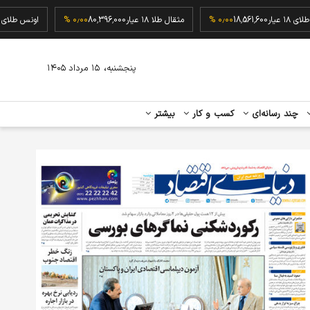
گرم طلای ۱۸ عیار
18,561,600
۰٫۰۰ %
مثقال طلا ۱۸ عیار
80,396,000
۰٫۰۰ %
اونس 
،
پنجشنبه
۱۵ مرداد ۱۴۰۵
چند رسانه‌ای
کسب و کار
بیشتر