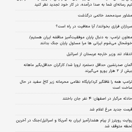
یم رسانه‌ای شما به صدا درآمده، در کار خود تجدید نظر کنید
شاور سیدمحمد خاتمی درگذشت
ربازان فراری بخوانند/ آیا معافیت در راه است؟
عاون ترامپ: به دنبال پایان موفقیت‌آمیز مناقشه ایران هستیم/
وشحال می‌شوم ایرانی ها مرا مسئول پایان جنگ بدانند
نتقاد تند وزیر خارجه عربستان از اسرائیل
لمان صدرنشین حداقل دستمزد اروپا شد/ کارگران حداقل‌بگیر ماهانه
یش از ۲ هزار یورو می‌گیرند
رامپ همه را غافلگیر کرد/پایگاه نظامی محرمانه زیر کاخ سفید در حال
اخت است
ادثه مرگبار در اصفهان؛ ۴ نفر جان باختند
یمت جدید مرغ اعلام شد
وایت رویترز از پیام هشدارآمیز ایران به آمریکا و اسرائیل/جنگ در آخرین
حظه متوقف شد