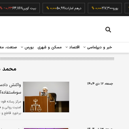
۰٫۰۰ 
یورو
217,300
۰٫۰۰ %
درهم امارات
50,991
۰٫۰۰ %
بیت کوین
64,768
۲۳ %
خبر و دیپلماسی
اقتصاد
مسکن و شهری
بورس
صنعت، مع
محمد م
جمعه، ۱۲ دی ۱۴۰۴
واکنش دادست
سوء‌استفاده‌
مرکز رسانه قوه 
امنیت روانی و 
برخورد قاطع و 