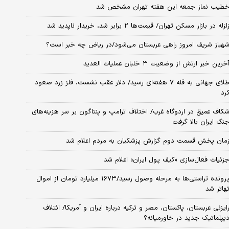
طیب نماز جمعه این هفته تهران مشخص شد
لزله در بازار مسکن تهران/ قیمت‌ها ۲ برابر شد، خریدار ناپدید شد
هباز شریف امروز راهی عربستان می‌شود/در ریاض چه خبر است؟
خرین خبر ارتش از وضعیت ۳ خلبان عملیات العدید
طلای جهانی به قله ۷ هفته‌ای رسید/ دلار عقب نشست، فلز زرد صعود
رد
کاف عمیق در اردوگاه غرب/ اختلاف ترامپ و پنتاگون بر سر هزینه‌های
نگ ایران بالا گرفت
مان پخش قسمت دوم گزارش پزشکیان به مردم اعلام شد
زئیات فعال‌سازی «کیف پول ایران» اعلام شد
پرونده تراستی‌ها به مرحله وصول رسید/۱۶۷۳ میلیارد تومان از اموال
هاتر شد
ایزنی عربستان، پاکستان، مصر و ترکیه درباره ایران و آمریکا/ ائتلاف
یپلماتیک جدید در خاورمیانه؟