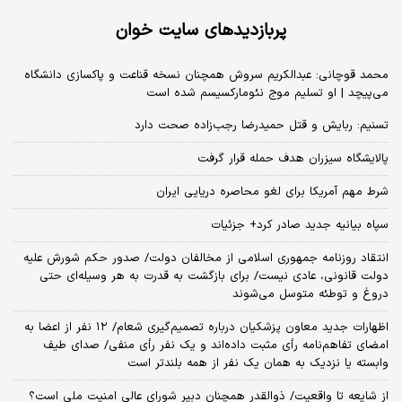
پربازدیدهای سایت خوان
محمد قوچانی: عبدالکریم سروش همچنان نسخه قناعت و پاکسازی دانشگاه
می‌پیچد | او تسلیم موج نئومارکسیسم شده است
تسنیم: ربایش و قتل حمیدرضا رجب‌زاده صحت دارد
پالایشگاه سیزران هدف حمله قرار گرفت
شرط مهم آمریکا برای لغو محاصره دریایی ایران
سپاه بیانیه جدید صادر کرد+ جزئیات
انتقاد روزنامه جمهوری اسلامی از مخالفان دولت/ صدور حکم شورش علیه
دولت قانونی، عادی نیست/ برای بازگشت به قدرت به هر وسیله‌ای حتی
دروغ و توطئه متوسل می‌شوند
اظهارات جدید معاون پزشکیان درباره تصمیم‌گیری شعام/ ۱۲ نفر از اعضا به
امضای تفاهم‌نامه رأی مثبت داده‌اند و یک نفر رأی منفی/ صدای طیف
وابسته یا نزدیک به همان یک نفر از همه بلندتر است
از شایعه تا واقعیت/ ذوالقدر همچنان دبیر شورای ‌عالی امنیت ملی است؟