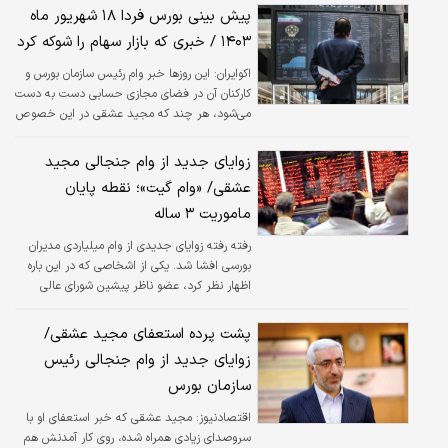
سازمان بورس با حواشی زیادی همراه شد. هجمه‌هایی که می‌طلبد تا نگاهی به ‌کارنامه
پیش بینی بورس فردا ۱۸ شهریور ماه
سه سال ‌پرفراز و نشیب عشقی در بورس بیندازیم.
۱۴۰۳ / خبری که بازار سهام را شوکه کرد
اکوایران:
این روزها خبر وام رئیس سازمان بورس و
کارکنان آن در فضای مجازی حسابی دست به دست
می‌شود، هر چند که مجید عشقی در این خصوص
با صدا و سیما مصاحبه‌ای کرد و عنوان کرده که این
موضوع یک دروغ بزرگ است. اما در اوایل صبح
زوایای جدید از وام جنجالی مجید
روز جاری با انتشار درخواست کتبی خود از ریاست
عشقی/ «وام گیت»؛ نقطه پایان
سازمان بورس استعفا داد.
ماموریت ۳ ساله
رفته رفته زوایای جدیدی از وام میلیاردی مدیران
بورسی افشا شد. یکی از اشخاصی که در این باره
اظهار نظر کرد، عضو ناظر پیشین شورای عالی
بورس بود.
پشت پرده استعفای مجید عشقی/
زوایای جدید از وام جنجالی رئیس
سازمان بورس
اقتصادنیوز:
مجید عشقی که خبر استعفای او با
سروصدای زیادی همراه شده، روی کار آمدنش هم