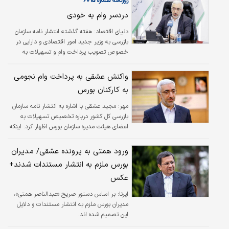
روزنامه شماره ۶۰۹۵
دردسر وام به خودی
دنیای اقتصاد:
هفته گذشته انتشار نامه سازمان
بازرسی به وزیر جدید امور اقتصادی و دارایی در
خصوص تصویب پرداخت وام و تسهیلات به
کارکنان سازمان بورس و اوراق بهادار با نرخ ۴درصد
و بازگشت ۱۰ساله از محل منابع داخلی سازمان با
واکنش عشقی به پرداخت وام نجومی
مجموع اعتبار ۱۰.۵میلیارد تومان، بورس را پس از
به کارکنان بورس
ماه‌ها به صدر اخبار رساند. بازار سرمایه که در یک
سال گذشته شرایط نامساعدی از تصمیمات
مهر:
مجید عشقی با اشاره به انتشار نامه سازمان
خلق‌الساعه و انواع ریسک‌ها را پشت سر گذاشته
بازرسی کل کشور درباره تخصیص تسهیلات به
بود و موجب افزایش انتقادات از عملکرد متولیان
اعضای هیئت مدیره سازمان بورس اظهار کرد: اینکه
بازار شده بود، حال با چنین مصوبه‌ای روبه‌رو شده
گفته می‌شود هیئت مدیره سازمان وام را برای
است.
خودشان تصویب و پرداخت کرده، قطعاً یک دروغ
ورود همتی به پرونده عشقی/ مدیران
بزرگ است.
بورس ملزم به انتشار مستندات شدند+
عکس
ایرنا:
بر اساس دستور صریح «عبدالناصر همتی»،
مدیران بورس ملزم به انتشار مستندات و دلایل
این تصمیم شده اند.