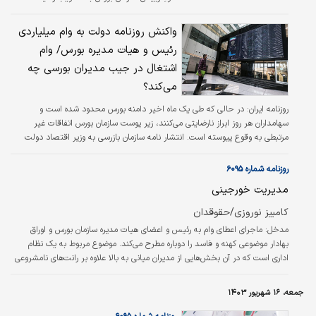
تاریخ مصوبه اعطای وام میلیارد قرض‌الحسنه به
رییس سازمان بورس و اعضای هیات مدیره هشتم
واکنش روزنامه دولت به وام میلیاردی
خرداد ماه بود.
رئیس و هیات مدیره بورس/ وام
اشتغال در جیب مدیران بورسی چه
می‌کند؟
روزنامه ایران:
در حالی که طی یک ماه اخیر دامنه بورس محدود شده است و
سهامداران هر روز ابراز نارضایتی می‌کنند، زیر پوست سازمان بورس اتفاقات غیر
مرتبطی به وقوع پیوسته است. انتشار نامه سازمان بازرسی به وزیر اقتصاد دولت
سیزدهم مبنی بر پرداخت تسهیلات قرض‌الحسنه بالغ بر ۱۰ میلیارد تومان به اعضای
هیأت مدیره بورس آن هم با نرخ بهره ۴ درصد و باز پرداخت ۱۰ ساله واکنش‌های
روزنامه شماره ۶۰۹۵
گسترده‌ای به همراه داشته است. عبدالناصر همتی، وزیر اقتصاد در اولین واکنش به
مدیریت خورجینی
این موضوع خواستار شفاف‌سازی شده است.
کامبيز نوروزي/حقوقدان
مدخل‌‌‌‌‌‌: ماجرای اعطای وام به رئیس و اعضای هیات مدیره سازمان بورس و اوراق
بهادار موضوعی کهنه و فاسد را دوباره مطرح می‌‌‌کند. موضوع مربوط به یک نظام
اداری است که در آن بخش‌هایی از مدیران میانی به بالا علاوه بر رانت‌‌‌های نامشروعی
که به دست می‌‌‌آورند، از امتیازاتی استفاده می‌‌‌کنند که اگرچه ظاهرا قانونی‌‌‌اند، ولی
توجیه ماهوی ندارند و می‌توان آن را با اندکی مسامحه از نوع «دارا شدن ناعادلانه»
جمعه، ۱۶ شهریور ۱۴۰۳
دانست. پیشاپیش تاکید کنم مقصود من از داراشدن ناعادلانه در این یادداشت عینا
آن چیزی نیست که در قانون…