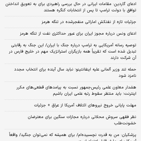
ادعای گاردین: مقامات ایرانی در حال بررسی راهبردی برای به تعویق انداختن
توافق با دولت ترامپ تا پس از انتخابات کنگره هستند
جزئیات تازه از نفتکش اماراتی منفجرشده در تنگه هرمز
ادعای ونس درباره مجوز ایران برای عبور حداکثری نفت از تنگه هرمز
توصیه رسانه آمریکایی به ترامپ درباره جنگ با ایران/ این جنگ به رقابتی
تبدیل شده است که تقریباً همه بازیگران استراتژیک مهم در خلیج فارس در
آن شرکت دارند
حمله تند وزیر آلمانی علیه اینفانتینو؛ نباید سال آینده برای انتخاب مجدد
نامزد شود
هشدار معاون علمی رئیس‌جمهور نسبت به پیامدهای قطعی‌های مکرر
اینترنت؛ باید منتظر سقوط رتبه علمی ایران باشیم
مهلت پایانی خروج نیروهای ائتلاف آمریکا از عراق + جزئیات
نظر فقهی سروش محلاتی درباره مجازات سنگین برای معترضان
خشونت‌طلب
پزشکیان: من به قدرت نچسبیده‌ام/ برای همیشه که نمی‌توان جنگید/ واقعاً