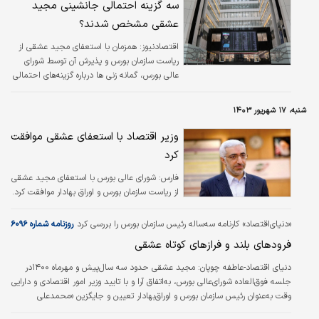
سه گزینه احتمالی جانشینی مجید
عشقی مشخص شدند؟
اقتصادنیوز:
همزمان با استعفای مجید عشقی از
ریاست سازمان بورس و پذیرش آن توسط شورای
عالی بورس، گمانه زنی ها درباره گزینه‌های احتمالی
تصدی کرسی ریاست این سازمان قوت گرفته است.
شنبه، ۱۷ شهریور ۱۴۰۳
وزیر اقتصاد با استعفای عشقی موافقت
کرد
فارس:
شورای عالی بورس با استعفای مجید عشقی
از ریاست سازمان بورس و اوراق بهادار موافقت کرد.
«دنیای‌اقتصاد» کارنامه سه‌ساله رئیس سازمان بورس را بررسی کرد
روزنامه شماره ۶۰۹۶
فرودهای بلند و فرازهای کوتاه عشقی
دنیای اقتصاد-عاطفه چوپان:
مجید عشقی حدود سه سال‌پیش و مهرماه ۱۴۰۰در
جلسه فوق‌العاده شورای‌عالی بورس، به‌اتفاق آرا و با تایید وزیر امور اقتصادی و دارایی
وقت به‌عنوان رئیس سازمان بورس و اوراق‌بهادار تعیین و جایگزین «محمدعلی
دهقان‌دهنوی» شده بود، اما ماجرای استعفای عشقی مانند دوره سه‌ساله ریاست او بر