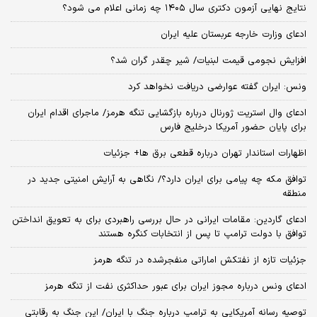
نتایج نهایی آزمون دکتری سال ۱۴۰۵ چه زمانی اعلام می شود؟
ادعای وزارت خارجه عربستان علیه ایران
افزایش نجومی قیمت لبنیات/ شیر چقدر گران شد؟
ونس: ایران گفته عوارضی دریافت نخواهد کرد
ادعای وال استریت ژورنال درباره بازگشایی تنگه هرمز/ ماجرای اقدام ایران
برای پایان حضور آمریکا درخلیج فارس
اظهارات استاندار تهران درباره قطعی برق ها+ جزئیات
توافق مکه چه پیامی برای ایران دارد؟/ نگاهی به آرایش امنیتی جدید در
منطقه
ادعای گاردین: مقامات ایرانی در حال بررسی راهبردی برای به تعویق انداختن
توافق با دولت ترامپ تا پس از انتخابات کنگره هستند
جزئیات تازه از نفتکش اماراتی منفجرشده در تنگه هرمز
ادعای ونس درباره مجوز ایران برای عبور حداکثری نفت از تنگه هرمز
توصیه رسانه آمریکایی به ترامپ درباره جنگ با ایران/ این جنگ به رقابتی