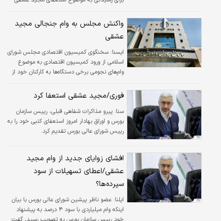
برگزار می‌شود.
واکنش مجلس به وام جنجالی مجید
عشقی
ايسنا:
سخنگوی کمیسیون اقتصادی مجلس شورای
اسلامی از ورود کمیسیون اقتصادی به موضوع
وام‌های نجومی برخی دستگاه‌ها به کارکنان خود از
جمله دریافت وام میلیاردی رئیس و اعضای هیات
مدیره سازمان بورس خبر داد.
فوری/مجید عشقی استعفا کرد
سنا:
پیرو مذاکرات شفاهی قبلی، رییس سازمان
بورس و اوراق بهادار امروز استعفای کتبی خود را به
رییس شورای عالی بورس تقدیم کرد.
افشای زوایای جدید از وام مجید
عشقی/اعطای تسهیلات از سود
سپرده‌ها؟
ایلنا:
عضو ناظر پیشین شورای عالی بورس با بیان
اینکه وام میلیاردی با سود ۴ درصد به پیشنهاد
خودِ رییس سازمان بورس به تصویب رسید، گفت: