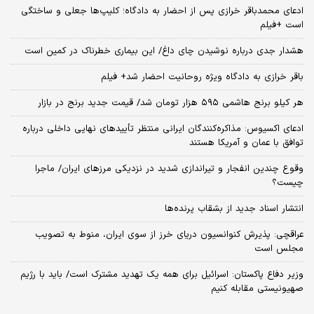
ادعای محمدباقر خرازی پس از احضار به دادگاه؛ کلیپ‌ها جعلی و ساختگی
است +فیلم
هشدار جدی درباره نوشیدن چای داغ/ این بیماری خطرناک در کمین است
باقر خرازی به دادگاه ویژه روحانیت احضار شد+ فیلم
هر کیلو برنج هاشمی ۵۹۵ هزار تومان شد/ قیمت جدید برنج در بازار
ادعای اکسیوس: مذاکره‌کنندگان ایرانی منتظر تأییدهای نهایی داخلی درباره
توافق با عمان و آمریکا هستند
وقوع چندین انفجار و تیراندازی شدید در نزدیکی مرز‌های ایران/ ماجرا
چیست؟
انتشار اسناد جدید از بشقاب پرنده‌ها
عراقچی: پذیرش کنوانسیون دریای خرز از سوی ایران، منوط به تصویب
مجلس است
وزیر دفاع پاکستان: اسرائیل برای همه یک تهدید مشترک است/ باید با رژیم
صهیونیستی مقابله کنیم