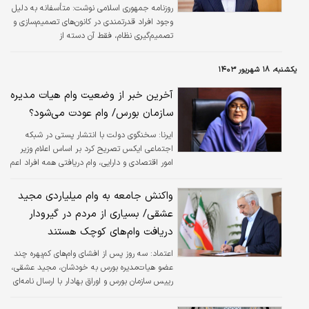
روزنامه جمهوری اسلامی نوشت: متأسفانه به دلیل
وجود افراد قدرتمندی در کانون‌های تصمیم‌سازی و
تصمیم‌گیری نظام، فقط آن دسته از
فارغ‌التحصیلان دانشگاه امام صادق که دارای
گرایش‌ خاص هستند جذب تعدادی از دستگاه‌های
یکشنبه، ۱۸ شهریور ۱۴۰۳
سیاسی، اقتصادی، فرهنگی شدند و حتی اگر در
زمینه‌هائی مانند تبلیغات مذهبی فعالیت می‌کنند
آخرین خبر از وضعیت وام هیات مدیره
از امتیازات ویژه و حمایت‌های رانتی برخوردارند.
سازمان بورس/ وام عودت می‌شود؟
ایرنا:
سخنگوی دولت با انتشار پستی در شبکه
اجتماعی ایکس تصریح کرد بر اساس اعلام وزیر
امور اقتصادی و دارایی، وام دریافتی همه افراد اعم
از رئیس و اعضای هیأت مدیره سازمان بورس عودت
داده می‌شود.
واکنش جامعه به وام میلیاردی مجید
عشقی/ بسیاری از مردم در گیرو‌دار
دریافت وام‌های کوچک هستند
اعتماد:
سه روز پس از افشای وام‌های کم‌بهره چند
عضو هیات‌مدیره بورس به خودشان، مجید عشقی،
رییس سازمان بورس و اوراق بهادار با ارسال نامه‌ای
به وزیر اقتصاد، رسما از سمت خود کناره‌گیری کرد.