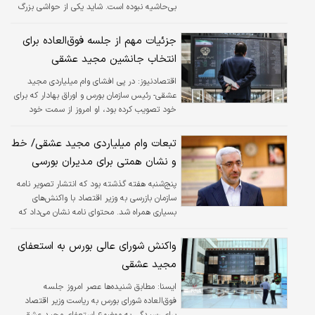
بی‌حاشیه نبوده است. شاید یکی از حواشی بزرگ
در آن مقطع زمانی مربوط به محل تحصیل او بود
که به مانند بسیاری از افرادی که در دولت رئیسی
جزئیات مهم از جلسه فوق‌العاده برای
سمت گرفتند، عشقی نیز دانش‌آموخته دانشگاه
انتخاب جانشین مجید عشقی
امام صادق است. وی دانش‌آموخته دکترای مالی
دانشگاه پیام نور تهران است و نظرات و گرایشاتش
اقتصادنیوز:
در پی افشای وام میلیاردی مجید
شباهت زیادی به حامد سلطانی‌نژاد دارد.
عشقی- رئیس سازمان بورس و اوراق بهادار که برای
خود تصویب کرده بود، او امروز از سمت خود
استعفا کرد.
تبعات وام میلیاردی مجید عشقی/ خط
و نشان همتی برای مدیران بورسی
پنج‌شنبه هفته گذشته بود که انتشار تصویر نامه
سازمان بازرسی به وزیر اقتصاد با واکنش‌های
بسیاری همراه شد. محتوای نامه نشان می‌داد که
پنج عضو شورای عالی بورس با مصوبه‌ای ۱۰
میلیارد و ۵۰۰ میلیون تومان به خودشان وام
واکنش شورای عالی بورس به استعفای
داده‌اند!
مجید عشقی
ايسنا:
مطابق شنیده‌ها عصر امروز جلسه
فوق‌العاده شورای بورس به ریاست وزیر اقتصاد
برای رسیدگی به موضوع استعفای مجید عشقی