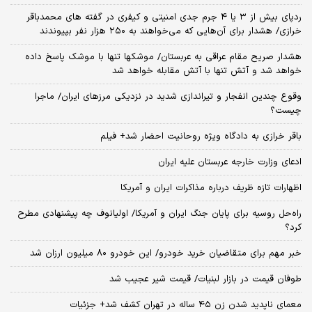
ردپای بیش از ۳ یا ۴ جرم جدی امنیتی و کیفری در گفته های محمدباقر
خرازی/ هشدار برای آن‌هایی که می‌خواهند به ۲۵۰ هزار نفر بپیوندند
هشدار صریح مقام عراقی به عربستان/ موشکها تنها با موشک پاسخ داده
خواهد شد و آتش تنها با آتش مقابله خواهد شد
وقوع چندین انفجار و تیراندازی شدید در نزدیکی مرز‌های ایران/ ماجرا
چیست؟
باقر خرازی به دادگاه ویژه روحانیت احضار شد+ فیلم
ادعای وزارت خارجه عربستان علیه ایران
اظهارات تازه ظریف درباره مذاکرات ایران و آمریکا
راه‌حل روسیه برای پایان جنگ ایران و آمریکا/ اولیانوف چه پیشنهادی مطرح
کرد؟
خبر مهم برای متقاضیان خرید خودرو/ این خودرو ۸۰ میلیون ارزان شد
طوفان قیمت در بازار لبنیات/ قیمت شیر عجیب شد
معمای ناپدید شدن زن ۴۵ ساله در تهران کشف شد+ جزئیات