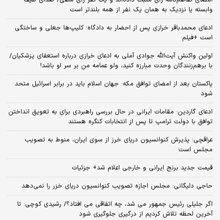
وابسته یا نزدیک به همان یک نفر از همه بلندتر است
ادعای محمدباقر خرازی پس از احضار به دادگاه؛ کلیپ‌ها جعلی و ساختگی
است +فیلم
اولین واکنش آیت‌الله جوادی آملی به ادعای خرازی درباره استعفای پزشکیان/
با برهم‌زنندگان وحدت مبارزه کنید، ولو عمامه من بر سر او باشد!
پاکستان بعد از امضای توافق مکه: جهان اسلام باید در برابر اسرائیل متحد
شود
ادعای گاردین: مقامات ایرانی در حال بررسی راهبردی برای به تعویق انداختن
توافق با دولت ترامپ تا پس از انتخابات کنگره هستند
عراقچی: پذیرش کنوانسیون دریای خرز از سوی ایران، منوط به تصویب
مجلس است
قیمت جدید برنج ایرانی و خارجی اعلام شد+ جزئیات
حاجی دلیگانی: مجلس اجازه تصویب کنوانسیون دریای خزر را نمی‌دهد
اگر جلیلی رئیس جمهور می شد، چه اتفاقی می افتاد؟/ رشیدی کوچی: تا
آخرین لحظه تلاش کردیم از درگیری جلوگیری شود