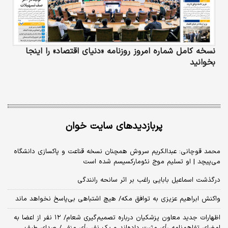
نسخه کامل شماره امروز روزنامه «دنیای‌ اقتصاد» را اینجا
بخوانید
پربازدیدهای سایت خوان
محمد قوچانی: عبدالکریم سروش همچنان نسخه قناعت و پاکسازی دانشگاه
می‌پیچد | او تسلیم موج نئومارکسیسم شده است
درگذشت اسماعیل بابایی راغب بر اثر سانحه رانندگی
واکنش ابراهیم عزیزی به توافق مکه/ هیچ اشتباهی بی‌پاسخ نخواهد ماند
اظهارات جدید معاون پزشکیان درباره تصمیم‌گیری شعام/ ۱۲ نفر از اعضا به
امضای تفاهم‌نامه رأی مثبت داده‌اند و یک نفر رأی منفی/ صدای طیف