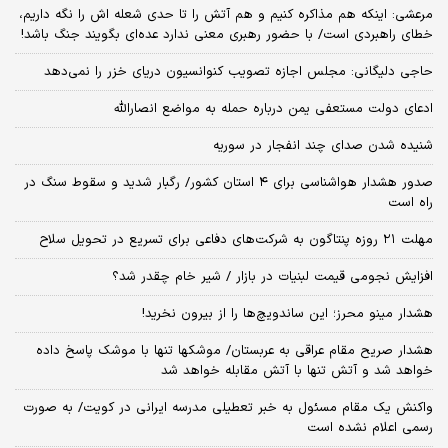
مرعشی: اینکه هم مذاکره کنیم و هم آتش را تا حدی شعله اش را نگه داریم،
خطای راهبردی است/ با حضور رهبری معنی ندارد عده‌ای بگویند جنگ باشد!
حاجی دلیگانی: مجلس اجازه تصویب کنوانسیون دریای خزر را نمی‌دهد
ادعای دولت مستعفی یمن درباره حمله به مواضع انصارالله
شنیده شدن صدای چند انفجار در سوریه
صدور هشدار هواشناسی برای ۴ استان کشور/ رگبار شدید و سقوط سنگ در
راه است
مهلت ۲۱ روزه پنتاگون به شرکت‌های دفاعی برای تسریع در تحویل سلاح
افزایش نجومی قیمت لبنیات در بازار / شیر خام چقدر شد؟
هشدار مینو محرز؛ این ساندویچ‌ها را از بیرون نخرید!
هشدار صریح مقام عراقی به عربستان/ موشکها تنها با موشک پاسخ داده
خواهد شد و آتش تنها با آتش مقابله خواهد شد
واکنش یک مقام مسئول به خبر تعطیلی مدرسه ایرانی در کویت/ به صورت
رسمی اعلام نشده است