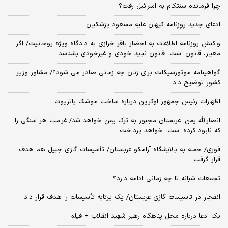
چرا فرمانده سنتکام به اسرائیل رفت؟
ادعای جدید روزنامه کیهان علیه مسعود پزشکیان
واکنش روزنامه اطلاعات به احضار باقر خرازی به دادگاه ویژه روحانیت/ اگر
معیار، قانون است، قانون نباید خودی و غیرخودی بشناسد
گواهینامه موتورسیکلت برای زنان چه زمانی صادر می شود؟/ مشاور وزیر
کشور توضیح داد
اظهارات رئیس جمهور اوکراین درباره ساخت موشک پاتریوت
انصارالله یمن: عربستان مجبور به ترک یمن خواهد شد/ غرامت هر سنگی را
که نابود کرده است، خواهد پرداخت
فوری/ حمله به پالایشگاه آرامکو عربستان/ تأسیسات گازی جبیل هم هدف
قرار گرفت
تجمعات شبانه تا چه زمانی ادامه دارد؟
انفجار در تاسیسات گازی عربستان/ یک پرتابه تأسیسات را هدف قرار داد
یک ادعا درباره محل پناهگاه‌ رهبر شهید انقلاب + فیلم