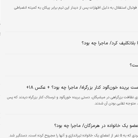
 فوتبال استقلال به دلیل اظهارات پس از دیدار این تیم برابر پیکان به کمیته انضباطی
ن
م
یست؟
د
پ
 بریده خون‌آلود کنار بزرگراه/ ماجرا چه بود؟ + عکس ۱۸+
ش
ی نظافت بزرگراهی در میشیگان، دستی بریده خون‌آلود و ترسناک کنار بزرگراه دیدند که پس
پ
، متوجه تقلبی بودن آن شدند.
م
ت
ح
به ۵ نفر از اعضای یک خانواده تیراندازی و آنها را مجروح کرده است، دستگیر شد.
ح