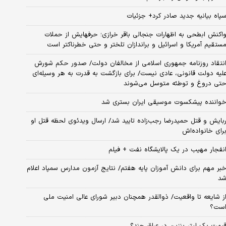
پاه بیانیه جدید صادر کرد+ جزئیات
اکنش ابطحی به اظهارات جنجالی باقر خرازی؛ حرفهایش از حملات
ستقیم آمریکا و اسرائیل و براندازان تلختر و حتی خطرناکتر است
نتقاد روزنامه جمهوری اسلامی از مخالفان دولت/ صدور حکم شورش
لیه دولت قانونی، عادی نیست/ برای بازگشت به قدرت به هر وسیله‌ای
تی دروغ و توطئه متوسل می‌شوند
واننده پیشکسوت موسیقی ایران بستری شد
بایش و قتل حمیدرضا رجب‌زاده تایید شد/ ارسال ویدئوی لحظه قتل او
رای خانواده‌اش
نفجار مهیب در یک پالایشگاه نفت + فیلم
بر مهم برای دانش آموزان پایه هفتم/ نتایج آزمون مدارس سمپاد اعلام
د
ز شایعه تا واقعیت/ ذوالقدر همچنان دبیر شورای ‌عالی امنیت ملی
ست؟
یمت یک لیتر بنزین در عراق چند؟