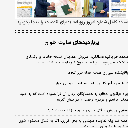
سخه کامل شماره امروز روزنامه «دنیای‌ اقتصاد» را اینجا بخوانید
پربازدیدهای سایت خوان
حمد قوچانی: عبدالکریم سروش همچنان نسخه قناعت و پاکسازی
انشگاه می‌پیچد | او تسلیم موج نئومارکسیسم شده است
الایشگاه سیزران هدف حمله قرار گرفت
رط مهم آمریکا برای لغو محاصره دریایی ایران
یام عراقچی خطاب به همسایگان؛ زمان آن فرا رسیده است که به خود
تکی باشیم و برادری واقعی را در پیش گیریم
سنیم: ربایش و قتل حمیدرضا رجب‌زاده صحت دارد
مله تند یک نماینده مجلس به باقر خرازی: اگر به شلاق محکوم شوی
اضرم با وضو آن را اجرا کنم