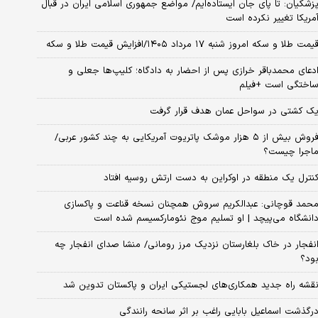
زشکیان: تا پای جان ایستاده‌ایم/ مواضع جمهوری اسلامی ایران در قبال
مریکا تغییر نکرده است
یمت طلا و سکه امروز شنبه ۱۷ مرداد ۱۴۰۵/افزایش قیمت طلا و سکه
دعای محمدباقر خرازی پس از احضار به دادگاه؛ کلیپ‌ها جعلی و
اختگی است +فیلم
ک کشتی در سواحل عمان هدف قرار گرفت
فروش بیش از ۵ هزار موشک پاتریوت آمریکایی به چند کشور عربی/
اجرا چیست؟
نترل یک منطقه در اوکراین به دست ارتش روسیه افتاد
حمد قوچانی: عبدالکریم سروش همچنان نسخه قناعت و پاکسازی
انشگاه می‌پیچد | او تسلیم موج نئومارکسیسم شده است
نفجار در خاک بلغارستان نزدیک مرز رومانی/ منشا صدای انفجار چه
ود؟
قشه راه جدید همکاری‌های لجستیکی ایران و پاکستان تدوین شد
رگذشت اسماعیل بابایی راغب بر اثر سانحه رانندگی