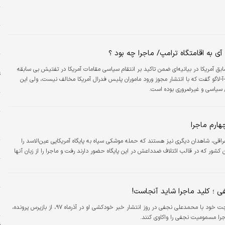
س
و
م
ی به اقامتگاه ترامپ/ ماجرا چه بود ؟
ا
ق آمریکا در بیانیه‌ای ضمن تاکید بر انتقام سیاسی مقامات آمریکا در تفتیش بی سابقه
ع
آ-لاگو گفت که با انتشار مجوز ورود ماموران پلیس فدرال آمریکا مخالف نیست، ولی این
ح
ی سیاسی و غیرضروری بوده است.
خ
ر
هارم ماجرا
ب
 عراقی، شاهدان دیگری نیز هستند که حمله موشکی سپاه به پایگاه آمریکایی عین‌الاسد را
ا
ن کشور که در قالب ائتلاف ضدداعش در این پایگاه حضور دارند رفت و ماجرا را از زبان آنها
خ
ش
 ؛ کلید ماجرا شاید آنجاست!
ا
ا
یک روزنامه‌نگار با انتشار اسکرین شات چت‌ خود با محمدعلی نجفی در روز انتشار خبر خودکشی او در آذرماه ۹۷، از بازپرس پرونده،
را مسمومیت نجفی را واکاوی کنند.
ق