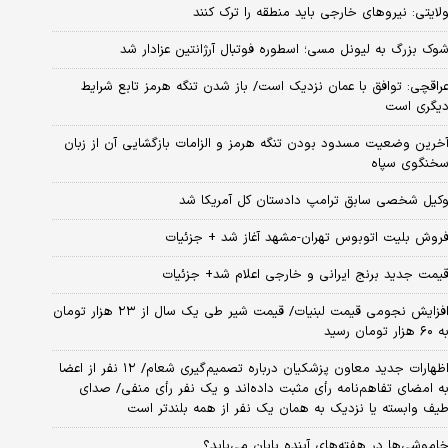
لایتی: نیروهای خارجی باید منطقه را ترک کنند
وک بزرگ به لیونل مسی؛ اسطوره فوتبال آرژانتین عزادار شد
راقچی: توافق با عمان نزدیک است/ باز شدن تنگه هرمز تابع شرایط
یگری است
خرین وضعیت مسدود بودن تنگه هرمز و الزامات بازگشایی آن از زبان
خنگوی سپاه
کیل شخصی سابق ترامپ دادستان کل آمریکا شد
روش بلیت اتوبوس تهران-مشهد آغاز شد + جزئیات
یمت جدید برنج ایرانی و خارجی اعلام شد+ جزئیات
افزایش نجومی قیمت لبنیات/ قیمت شیر طی یک سال از ۲۳ هزار تومان
 ۶۰ هزار تومان رسید
اظهارات جدید معاون پزشکیان درباره تصمیم‌گیری شعام/ ۱۲ نفر از اعضا
ه امضای تفاهم‌نامه رأی مثبت داده‌اند و یک نفر رأی منفی/ صدای
یف وابسته یا نزدیک به همان یک نفر از همه بلندتر است
اموشی‌ها در هفته‌های آینده پایان می‌یابد؟