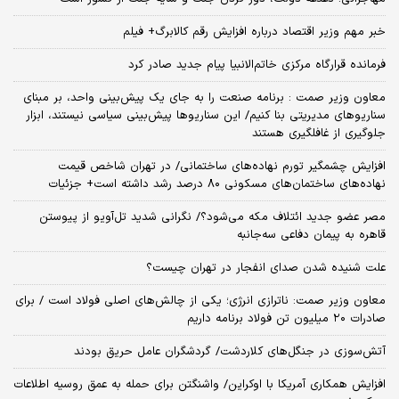
خبر مهم وزیر اقتصاد درباره افزایش رقم کالابرگ+ فیلم
فرمانده قرارگاه مرکزی خاتم‌الانبیا پیام جدید صادر کرد
معاون وزیر صمت : برنامه صنعت را به جای یک پیش‌بینی واحد، بر مبنای
سناریوهای مدیریتی بنا کنیم/ این سناریوها پیش‌بینی سیاسی نیستند، ابزار
جلوگیری از غافلگیری هستند
افزایش چشمگیر تورم نهاده‌های ساختمانی/ در تهران شاخص قیمت
نهاده‌های ساختمان‌های مسکونی ۸۰ درصد رشد داشته است+ جزئیات
مصر عضو جدید ائتلاف مکه می‌شود؟/ نگرانی شدید تل‌آویو از پیوستن
قاهره به پیمان دفاعی سه‌جانبه
علت شنیده شدن صدای انفجار در تهران چیست؟
معاون وزیر صمت: ناترازی انرژی؛ یکی از چالش‌های اصلی فولاد است / برای
صادرات ۲۰ میلیون تن فولاد برنامه‌ داریم
آتش‌سوزی در جنگل‌های کلاردشت/ گردشگران عامل حریق بودند
افزایش همکاری آمریکا با اوکراین/ واشنگتن برای حمله به عمق روسیه اطلاعات