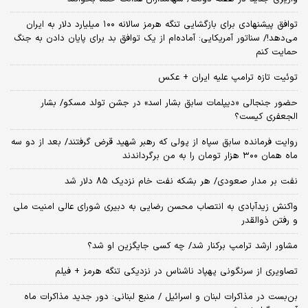
توافق پیشنهادی برای بازگشایی تنگه هرمز سالانه ۱۰۰ میلیارد دلار به ایران
می‌دهد!/ سناتور آمریکایی: آماده‌ام از یک توافق بد برای پایان دادن به جنگ
حمایت کنم
توئیت تازه ترامپ علیه ایران + عکس
حضور جنجالی «دیپلمات سابق بشار اسد» در جشن تولد مسکو/ بشار
الجعفری کیست؟
روایت فرمانده سابق سپاه از پولی که رهبر شهید قرض گرفتند/ بعد از دو سه
ماه همان ۳۰۰ هزار تومان را به من برگرداندند
نفت بر مدار صعودی/ هر بشکه نفت خام نزدیک ۸۵ دلار شد
واکنش زیدآبادی به انتصاب محسن رضایی به دبیری شورای عالی امنیت ملی
و رفتن ذوالقدر
مشاور ارشد ترامپ برکنار شد/ چه کسی جایگزین او شد؟
تصاویری از سرنگونی پهپاد ناشناس در نزدیکی تنگه هرمز + فیلم
بن‌بست در مذاکرات لبنان و اسرائیل / منبع لبنانی: دور جدید مذاکرات ماه