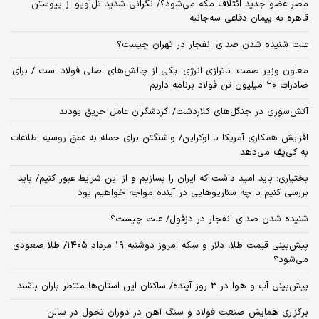
مصر عضو جدید ائتلاف مکه می‌شود؟/ نگرانی شدید تل‌آویو از پیوستن
قاهره به پیمان دفاعی سه‌جانبه
علت شنیده شدن صدای انفجار در تهران چیست؟
معاون وزیر صمت: ناترازی انرژی؛ یکی از چالش‌های اصلی فولاد است / برای
صادرات ۲۰ میلیون تن فولاد برنامه‌ داریم
آتش‌سوزی در جنگل‌های کلاردشت/ گردشگران عامل حریق بودند
افزایش همکاری آمریکا با اوکراین/ واشنگتن برای حمله به عمق روسیه اطلاعات
به کی‌یف می‌دهد
بختیاری: باید امید داشت که ایران را بسازیم و از این شرایط عبور کنیم/ باید
بررسی کنیم با چه سناریوهایی در آینده مواجه خواهیم بود
شنیده شدن صدای انفجار در دزفول/ علت چیست؟
پیش‌بینی قیمت طلا، دلار و سکه امروز دوشنبه ۱۹ مرداد ۱۴۰۵/ طلا صعودی
می‌شود؟
پیش‌بینی آب و هوا در 3 روز آینده/ ساکنان این استان‌ها منتظر باران باشند
برگزاری همایش صنعت فولاد و سنگ آهن در دوران تحول در سالن