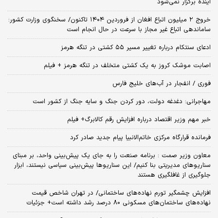
آینده برگزار نمی‌شود
خروج ۲ میلیون اتباع افغان از فروردین ۱۴۰۴ تاکنون/ سخنگوی وزارت کشور:
ساماندهی اتباع غیر مجاز با سرعت در حال انجام است
ادعای سنتکام درباره تغییر مسیر ۵۵ کشتی در تنگه هرمز
اصابت موشک کروز به یک کشتی متخلف در تنگه هرمز + فیلم
فوری / انفجار در آب‌های خلیج فارس
مهاجرانی: دغدغه دولت، دور کردن جنگ و سایه جنگ از کشور است
خبر مهم وزیر اقتصاد درباره افزایش رقم کالابرگ+ فیلم
فرمانده قرارگاه مرکزی خاتم‌الانبیا پیام جدید صادر کرد
معاون وزیر صمت : برنامه صنعت را به جای یک پیش‌بینی واحد، بر مبنای
سناریوهای مدیریتی بنا کنیم/ این سناریوها پیش‌بینی سیاسی نیستند، ابزار
جلوگیری از غافلگیری هستند
افزایش چشمگیر تورم نهاده‌های ساختمانی/ در تهران شاخص قیمت
نهاده‌های ساختمان‌های مسکونی 80 درصد رشد داشته است+ جزئیات