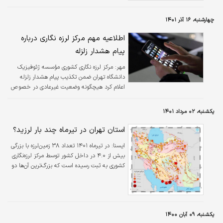
چهارشنبه، ۱۶ آذر ۱۴۰۱
اطلاعیه مهم مرکز لرزه نگاری درباره
پیام هشدار زلزله
مهر:
مرکز لرزه نگاری کشوری مؤسسه ژئوفیزیک
دانشگاه تهران ضمن تکذیب پیام هشدار زلزله
اعلام کرد هیچگونه وضعیت غیرعادی در خصوص
وقوع زمین لرزه در هیچ منطقه کشور تا لحظه درج
این پیام مشاهده نشده است.
یکشنبه، ۰۲ مرداد ۱۴۰۱
استان تهران در تیرماه چند بار لرزید؟
ايسنا:
در تیرماه ۱۴۰۱ تعداد ۳۸ زمین‌لرزه با بزرگی
بیش از ۴.۰ در داخل کشور توسط مرکز لرزه‌نگاری
کشوری به ثبت رسیده است که بزرگ‌ترین آن‌ها دو
زمین‌لرزه پیاپی با بزرگی ۶.۱ در مقیاس امواج درونی
زمین در ساعت‌های ۰۲:۰۲ و ۰۳:۵۵ بامداد تاریخ
۱۱/‌۰۴/‌۱۴۰۱‬ در حوالی بندر خمیر استان هرمزگان
رخ داده‌است.
یکشنبه، ۰۹ آبان ۱۴۰۰