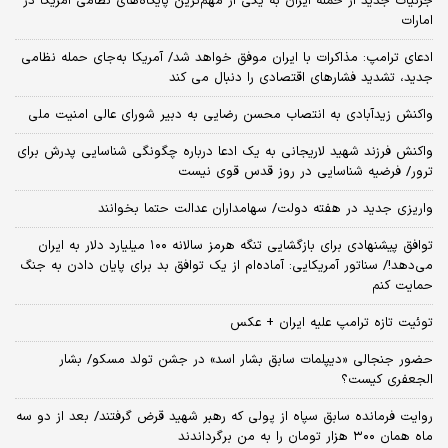
جزئیات جدید از حمله ایران به یکی از مهم‌ترین پایگاه‌های نظامی آمریکا در
امارات
ادعای ترامپ: مذاکرات با ایران موفق خواهد شد/ آمریکا به‌جای حمله نظامی
جدید، تشدید فشارهای اقتصادی را دنبال می کند
واکنش زیدآبادی به انتصاب محسن رضایی به دبیر شورای عالی امنیت ملی
واکنش فرزند شهید لاریجانی به یک ادعا درباره چگونگی شناسایی پدرش برای
ترور/ فرضیه شناسایی در روز قدس قوی نیست
واریزی جدید در هفته دولت/ سهامداران عدالت حتما بخوانند
توافق پیشنهادی برای بازگشایی تنگه هرمز سالانه ۱۰۰ میلیارد دلار به ایران
می‌دهد!/ سناتور آمریکایی: آماده‌ام از یک توافق بد برای پایان دادن به جنگ
حمایت کنم
توئیت تازه ترامپ علیه ایران + عکس
حضور جنجالی «دیپلمات سابق بشار اسد» در جشن تولد مسکو/ بشار
الجعفری کیست؟
روایت فرمانده سابق سپاه از پولی که رهبر شهید قرض گرفتند/ بعد از دو سه
ماه همان ۳۰۰ هزار تومان را به من برگرداندند