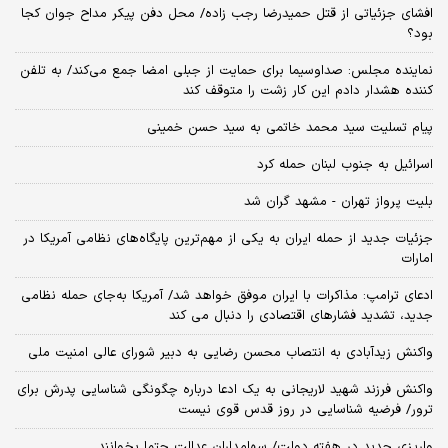
افشای جزئیاتی از قتل حمیدرضا رجب زاده/ محل دفن پیکر مداح جوان کجا
بود؟
نماینده مجلس: صداوسیما برای حمایت از جبلی امضا جمع می‌کند/ به تلفن
کننده هشدار دادم این کار زشت را متوقف کند
پیام تسلیت سید محمد خاتمی به سید حسن خمینی
اسرائیل به جنوب لبنان حمله کرد
بلیت پرواز تهران - مشهد گران شد
جزئیات جدید از حمله ایران به یکی از مهم‌ترین پایگاه‌های نظامی آمریکا در
امارات
ادعای ترامپ: مذاکرات با ایران موفق خواهد شد/ آمریکا به‌جای حمله نظامی
جدید، تشدید فشارهای اقتصادی را دنبال می کند
واکنش زیدآبادی به انتصاب محسن رضایی به دبیر شورای عالی امنیت ملی
واکنش فرزند شهید لاریجانی به یک ادعا درباره چگونگی شناسایی پدرش برای
ترور/ فرضیه شناسایی در روز قدس قوی نیست
واریزی جدید در هفته دولت/ سهامداران عدالت حتما بخوانند