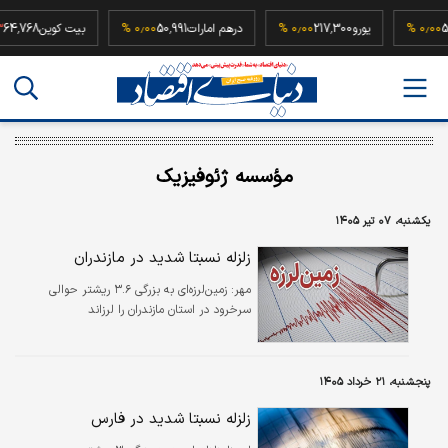
52,500,
۰٫۰۰ %
یورو
217,300
۰٫۰۰ %
درهم امارات
50,991
۰٫۰۰ %
بیت کوین
8
مؤسسه ژئوفیزیک
یکشنبه، ۰۷ تیر ۱۴۰۵
زلزله نسبتا شدید در مازندران
مهر:
زمین‌لرزه‌ای به بزرگی ۳.۶ ریشتر حوالی
سرخرود در استان مازندران را لرزاند
پنجشنبه، ۲۱ خرداد ۱۴۰۵
زلزله نسبتا شدید در فارس