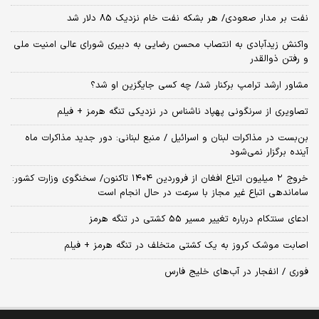
نفت بر مدار صعودی/ هر بشکه نفت خام نزدیک 85 دلار شد
واکنش زیدآبادی به انتصاب محسن رضایی به دبیری شورای عالی امنیت ملی
و رفتن ذوالقدر
مشاور ارشد ترامپ برکنار شد/ چه کسی جایگزین او شد؟
تصاویری از سرنگونی پهپاد ناشناس در نزدیکی تنگه هرمز + فیلم
بن‌بست در مذاکرات لبنان و اسرائیل / منبع لبنانی: دور جدید مذاکرات ماه
آینده برگزار نمی‌شود
خروج ۲ میلیون اتباع افغان از فروردین ۱۴۰۴ تاکنون/ سخنگوی وزارت کشور:
ساماندهی اتباع غیر مجاز با سرعت در حال انجام است
ادعای سنتکام درباره تغییر مسیر 55 کشتی در تنگه هرمز
اصابت موشک کروز به یک کشتی متخلف در تنگه هرمز + فیلم
فوری / انفجار در آب‌های خلیج فارس