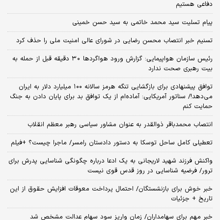
دفاعی هستیم
پیام تسلیت سید محمد خاتمی به سید حسن خمینی
تسنیم خبر انتصاب محسن رضایی در شورای عالی امنیت ملی را حذف کرد
رئیس سازمان هواپیمایی: گزارش ورود هواگردها ٣٠ دقیقه قبل از حمله به
بیت رهبری صحت ندارد
توافق پیشنهادی برای بازگشایی تنگه هرمز سالانه ۱۰۰ میلیارد دلار به ایران
می‌دهد!/ سناتور آمریکایی: آماده‌ام از یک توافق بد برای پایان دادن به جنگ
حمایت کنم
انتصاب محمدباقر ذوالقدر به عنوان مشاور سیاسی رهبر معظم انقلاب
تعطیلی کامل ساحل توسکا به دستور دادستان رامسر/ ماجرا چیست؟ +فیلم
واکنش فرزند شهید لاریجانی به یک ادعا درباره چگونگی شناسایی پدرش برای
ترور/ فرضیه شناسایی در روز قدس قوی نیست
خبر خوش برای بازنشستگان/ احتمال پرداخت معوقات افزایش حقوق از این
تاریخ + جزئیات
خبر مهم برای سهامداران/ زمان واریز سود سهام عدالت مشخص شد