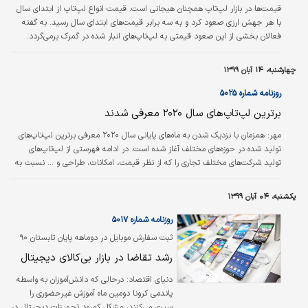
قیمت‌ها در بازار لپ‌تاپ همچنان هیجانی است. قیمت انواع لپ‌تاپ از ابتدای سال
با هر جهش ارزی صعود کرد و به سه برابر قیمت‌های ابتدای سال رسید. به گفته
فعالان بخشی از این صعود قیمتی به لپ‌تاپ‌های انبار شده در گمرک برمی‌گردد.
البته رئیس اتحادیه فناوران یارانه از ترخیص بخشی از این کالاها خبر داده و انتظار
می‌رود با این عرضه قیمت‌ها روند منطقی‌تری طی کنند. از سوی دیگر پر شدن سقف
چهارشنبه، ۱۴ آبان ۱۳۹۹
واردات اکثر فعالان این حوزه نگرانی‌هایی نسبت به کمبود کالا در ماه‌های آینده ایجاد
کرده است.
روزنامه شماره ۵۰۲۵
برترین لپ‌تاپ‌های سال ۲۰۲۰ معرفی شدند
مهر:
همزمان با نزدیک شدن به ماه‌های پایانی سال ۲۰۲۰ معرفی برترین لپ‌تاپ‌های
تولید شده در حوزه‌های مختلف آغاز شده است. در ادامه فهرستی از لپ‌تاپ‌های
تولید شرکت‌های مختلف تجاری را که از نظر قیمت، امکانات، طراحی و ... نسبت به
دیگر مدل‌ها برتری دارند مرور می‌کنیم. این فهرست می‌تواند به کاربران در انتخاب
لپ‌تاپ متناسب با نیازشان کمک کند.
یکشنبه، ۰۴ آبان ۱۳۹۹
روزنامه شماره ۵۰۱۷
ثبت سفارش موبایل در دوماهه پایان تابستان ۹۰
درصد کاهش یافت
رشد تقاضا در بازار بی‌کالای دیجیتال
دنیای اقتصاد:
درحالی که دانش‌آموزان به واسطه
پاندمی کرونا دومین ماه آموزش غیرحضوری را
سپری می‌کنند، مشکل کمبود تجهیزات دیجیتال در