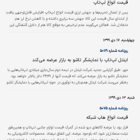
قیمت انواع لپ‌تاپ
با یک بار شارژ به مدت ۵/ ۱۹ ساعت قابل استفاده…
پس از اعمال تحریم‌ها و جهش ارزی قیمت انواع لپ‌تاپ افزایش قابل‌توجهی یافت.
از ابتدای سال قیمت این کالا جهش سه برابری داشته و با کاهش نرخ ارز هم
متعادل شد. فعالان می‌گویند عدم ترخیص به موقع کالا هم از دلایل آشفتگی این
بازار است.
چهارشنبه، ۱۷ دی ۱۳۹۹
روزنامه شماره ۵۰۷۹
اینتل لپ‌تاپ با نمایشگر تاشو به بازار عرضه می‌کند
مهر:
طبق گزارشی جدید شرکت اینتل در نیمه دوم سال‌جاری میلادی لپ‌‌تاپ‌هایی با
نمایشگر تاشو به بازار عرضه می‌کند که قیمت آنها از ۲۴۶۹ دلار بالاتر خواهد بود.
به‌نظر می‌رسد شرکت اینتل همچنان به نوآوری در حوزه لپ‌تاپ‌هایی با نمایشگر تاشو
ادامه می‌دهد. این روند شامل نسل جدیدی از لپ‌تاپ‌ها می‌شود که احتمالا در نیمه
دوم ۲۰۲۱ میلادی به بازار عرضه می‌شوند. طبق گزارش نشریه «دیجی‌تایمز»، اینتل از
شنبه، ۱۳ دی ۱۳۹۹
مدتی قبل توسعه این نوع از لپ‌تاپ‌ها را آغاز کرده است. همچنین این شرکت
تراشه‌های خود را در لپ‌تاپ‌های جدید به‌کار…
روزنامه شماره ۵۰۷۵
قیمت انواع هاب شبکه
قرار بود با عرضه کالاهای دپو شده در گمرک قیمت لوازم جانبی لپ‌تاپ و همین‌طور
تبلت متعادل‌تر شود که باوجود عرضه، این اتفاق نیفتاد. محصولات الکترونیکی به
سبب خروج برندهای معتبر از کشور پس از اعمال تحریم‌ها و سختی مراودات تجاری