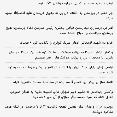
توئیت جدید محسن رضایی درباره بازشدن تنگه هرمز
چرا مصر در پیوستن به ائتلاف دریایی به رهبری عربستان علیه انصارالله تردید
دارد؟
اعتراض پرستاران بیمارستان فیاض بخش/ رئیس سازمان نظام پرستاری: هیچ
پرستاری بازداشت یا اخراج نشده است
خانواده شهید لاریجانی ادعای سردار کوثری را تکذیب کرد +جزئیات
واکنش ارتش آمریکا به پرتاب موشک بالستیک کره شمالی/ آمریکا: در حال
رایزنی با متحدان درباره پرتاب موشک‌های اخیر هستیم
ترامپ زمان پایان جنگ ایران را اعلام کرد/ تامین برخی مهمات «محدودتر»
شده است
اقامه نماز بر پیکر ابوالقاسم قاسم زاده توسط سید محمد خاتمی+ فیلم
واکنش زیدآبادی به تغییر دبیر شورای عالی امنیت ملی/ به همان صورتی
اتفاق افتاد که سید محمد باقر خرازی از آن خبر داده بود
رویترز: ایران و عمان برای تعیین تعرفه ترانزیت ۳ تا ۷ درصدی در تنگه هرمز
مذاکره می‌کنند