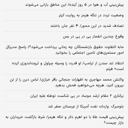
پیش‌بینی آب و هوا در 5 روز آینده/ این مناطق بارانی می‌شوند
وضعیت تردد در تنگه هرمز به روایت کپلر
تصادف شدید در این محور/ 4 نفر جان باختند
وقوع چندین انفجار پی در پی در یمن
مابه التفاوت حقوق بازنشستگان چه زمانی پرداخت می‌شود؟/ پاسخ مدیرکل
امور مستمری‌های تامین اجتماعی را بخوانید
انتقاد تند سندرز از ترامپ/ او قدرت را وسیله چپاول و ثروت‌اندوزی کرده
است+ فیلم
واکنش محمد مهاجری به اظهارات جنجالی باقر خرازی/ لباس دین را از تن
بیرون کنید، هرچه می‌خواهید فحش بدهید
برکناری ۲ مقام‌ ارشد موساد در پی شکست توطئه علیه ایران
بلومبرگ: واردات نفت آمریکا از عربستان صفر شد
پیش‌بینی قیمت طلا با دو اهرم دلار و تنگه هرمز/ شرط بازگشت خریداران به
بازار چیست؟