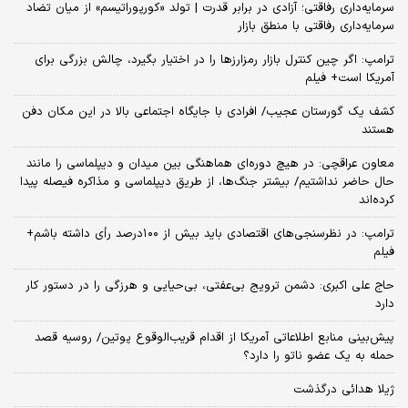
سرمایه‌داری رفاقتی؛ آزادی در برابر قدرت | تولد «کورپوراتیسم» از میان تضاد
سرمایه‌داری رفاقتی با منطق بازار
ترامپ: اگر چین کنترل بازار رمزارزها را در اختیار بگیرد، چالش بزرگی برای
آمریکا است+ فیلم
کشف یک گورستان عجیب/ افرادی با جایگاه اجتماعی بالا در این مکان دفن
هستند
معاون عراقچی: در هیچ دوره‌ای هماهنگی بین میدان و دیپلماسی را مانند
حال حاضر نداشتیم/ بیشتر جنگ‌ها، از طریق دیپلماسی و مذاکره فیصله پیدا
کرده‌اند
ترامپ: در نظرسنجی‌های اقتصادی باید بیش از ۱۰۰درصد رأی داشته باشم+
فیلم
حاج علی اکبری: دشمن ترویج بی‌عفتی، بی‌حیایی و هرزگی را در دستور کار
دارد
پیش‌بینی منابع اطلاعاتی آمریکا از اقدام قریب‌الوقوع پوتین/ روسیه قصد
حمله به یک عضو ناتو را دارد؟
ژیلا هدائی درگذشت