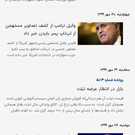
بازار (اعم از گوشی موبایل، تبلت و لپ‌تاپ) که
بخش زیادی از تقاضای آن مختص نیازهای آموزشی
چهارشنبه، ۳۰ مهر ۱۳۹۹
بوده، حل نشده است. در این مدت طرح‌های زیادی
اعم از اعطای تسهیلات برای حمایت از
وکیل ترامپ از کشف تصاویر مستهجن
تولید‌کنندگان داخلی گوشی موبایل برای تامین نیاز
از لپ‌تاپ پسر بایدن خبر داد
بازار رونمایی شدند اما هنوز آن‌طور که باید خروجی
محسوسی برای بازار تجهیزات دیجیتال کشور
فارس:
وکیل شخصی رئیس‌جمهور آمریکا از کشف
نداشته‌اند. گرانی گوشی موبایل و تبلت یکی از
تصاویر جنسی در لپ‌تاپ متعلق به پسر نامزد
دغدغه‌های اصلی والدین در تهیه چنین…
حزب دموکرات در انتخابات آمریکا خبر داده است.
سه‌شنبه، ۲۹ مهر ۱۳۹۹
روزنامه شماره ۵۰۱۴
بازار در انتظار عرضه تبلت
قیمت تبلت آن هم درحالی‌که آموزش مجازی رکن اصلی سیستم آموزشی کنونی شده،
همچنان گران است. به سبب بالا رفتن نرخ ارز، کالای وارداتی مثل تبلت رفتار هیجانی
نشان داد و قیمت‌ها از ابتدای سال بیش از ۱۰۰ درصد گران شد. به گفته ناظران
بازار، عدم همکاری بانک‌مرکزی و گمرک در روند ترخیص کالا نیز در این گرانی بی‌اثر
نبوده، چراکه باعث کمبود جنس در بازار شده است. البته تا هفته‌های آینده عرضه
دوشنبه، ۲۸ مهر ۱۳۹۹
میزان قابل‌توجهی تبلت و لپ‌تاپ به بازار شروع می‌شود و انتظار می‌رود با این عرضه
نرخ‌ این کالای اساسی پایین‌تر بیاید.