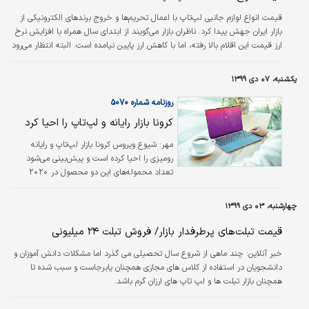
قیمت انواع لوازم جانبی لپ‌تاپ با اعمال تحریم‌ها و خروج برندهای الکترونیکی از
بازار ایران جهش پیدا کرد. ناظران بازار می‌گویند از ابتدای سال همراه با افزایش نرخ
ارز قیمت این اقلام بالا رفته، اما با کاهش ارز پایین نیامده است. البته انتظار می‌رود
با عرضه کالاهای ترخیصی از گمرک بازار شاهد تعدیل قیمتی باشد.
یکشنبه، ۰۷ دی ۱۳۹۹
روزنامه شماره ۵۰۷۰
کرونا بازار رایانه و لپ‌تاپ را احیا کرد
مهر:
شیوع ویروس کرونا بازار لپ‌تاپ و رایانه
رومیزی را احیا کرده است و پیش‌بینی می‌شود
تعداد محموله‌های این دو محصول در ٢٠٢٠
میلادی به ٣٠٠ میلیون دستگاه برسد. به گزارش
رویترز، به گفته مدیران ارشد صنایع سخت‌افزاری،
چهارشنبه، ۰۳ دی ۱۳۹۹
ذخایر لپ‌تاپ و رایانه رومیزی جهان در ٢٠٢٠ به
حدی رسیده که از زمان عرضه آی‌فون در ٢٠٠٧
قیمت تبلت‌های پرطرفدار بازار/ فروش تبلت ۲۴ میلیونی
میلادی نیز بی‌سابقه‌تر بوده است. این درحالی
خبر آنلاین:
چند ماهی از شروع سال تحصیلی می گذرد اما مشکلات دانش آموزان و
است که تولیدکنندگان هنوز بیش از چندماه نیاز
دانشجویان در استفاده از کلاس های مجازی همچنان پابرجاست و سبب شده تا
دارند تا سفارش‌های بزرگ خود را انجام دهند.
همچنان بازار تبلت ها و لپ تاپ های ارزان گرم باشد.
آموزش و کار از راه دور منجر به احیای بازار رایانه‌ها
در دوران همه‌گیری…