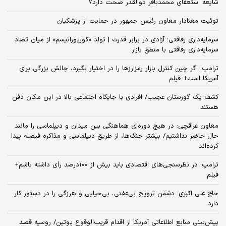
شایعه استعفای محمدباقر ذوالقدر صحت دارد؟
توئیت معنادار معاون رئیس جمهور در حمایت از پزشکیان
سرمایه‌داری رفاقتی؛ آزادی در برابر قدرت | تولد «کورپوراتیسم» از میان تضاد
سرمایه‌داری رفاقتی با منطق بازار
ترامپ: اگر چین کنترل بازار رمزارزها را در اختیار بگیرد، چالش بزرگی برای
آمریکا است+ فیلم
کشف یک گورستان عجیب/ افرادی با جایگاه اجتماعی بالا در این مکان دفن
هستند
معاون عراقچی: در هیچ دوره‌ای هماهنگی بین میدان و دیپلماسی را مانند
حال حاضر نداشتیم/ بیشتر جنگ‌ها، از طریق دیپلماسی و مذاکره فیصله پیدا
کرده‌اند
ترامپ: در نظرسنجی‌های اقتصادی باید بیش از 100درصد رأی داشته باشم+
فیلم
حاج علی اکبری: دشمن ترویج بی‌عفتی، بی‌حیایی و هرزگی را در دستور کار
دارد
پیش‌بینی منابع اطلاعاتی آمریکا از اقدام قریب‌الوقوع پوتین/ روسیه قصد