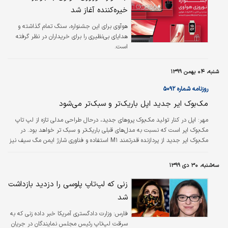
خیره‌کننده آغاز شد
هوآوی برای این جشنواره، سنگ‌ تمام گذاشته و
هدایای بی‌نظیری را برای خریداران در نظر گرفته
است.
شنبه، ۰۴ بهمن ۱۳۹۹
روزنامه شماره ۵۰۹۲
مک‌بوک ایر جدید اپل باریک‌تر و سبک‌تر می‌شود
مهر:
اپل در کنار تولید مک‌بوک پروهای جدید، درحال طراحی مدلی تازه از لپ تاپ
مک‌بوک ایر است که نسبت به مدل‌های قبلی باریک‌تر و سبک تر خواهد بود. در
مک‌بوک ایر جدید از پردازنده قدرتمند M۱ استفاده و فناوری شارژ ایمن مگ سیف نیز
در آن به‌کار گرفته خواهد شد. کوچک‌تر شدن لبه‌های نمایشگر مک‌بوک ایر مذکور
باعث شده تا نمایشگر آن نیز بزرگ‌تر شود. در مورد سایر ویژگی‌های سخت افزاری این
سه‌شنبه، ۳۰ دی ۱۳۹۹
رایانه هنوز خبری منتشر نشده است.انتظار می‌رود مک‌بوک ایر جدید در اواخر سال
۲۰۲۱ یا اوایل سال ۲۰۲۲ تولید و عرضه شود. در عین حال…
زنی که لپ‌تاپ پلوسی را دزدید بازداشت
شد
فارس:
وزارت دادگستری آمریکا خبر داده زنی که به
سرقت لپ‌تاپ رئیس مجلس نمایندگان در جریان