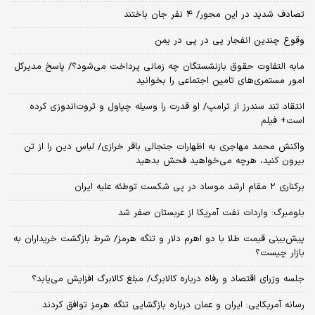
تصادف شدید در این محور/ ۴ نفر جان باختند
وقوع چندین انفجار پی در پی در یمن
مابه التفاوت حقوق بازنشستگان چه زمانی پرداخت می‌شود؟/ پاسخ مدیرکل
امور مستمری‌های تامین اجتماعی را بخوانید
انتقاد تند سندرز از ترامپ/ او قدرت را وسیله چپاول و ثروت‌اندوزی کرده
است+ فیلم
واکنش محمد مهاجری به اظهارات جنجالی باقر خرازی/ لباس دین را از تن
بیرون کنید، هرچه می‌خواهید فحش بدهید
برکناری ۲ مقام‌ ارشد موساد در پی شکست توطئه علیه ایران
بلومبرگ: واردات نفت آمریکا از عربستان صفر شد
پیش‌بینی قیمت طلا با دو اهرم دلار و تنگه هرمز/ شرط بازگشت خریداران به
بازار چیست؟
جلسه وزرای اقتصاد و رفاه درباره کالابرگ/ مبلغ کالابرگ افزایش می‌یابد؟
رسانه آمریکایی: ایران و عمان درباره بازگشایی تنگه هرمز توافق کردند