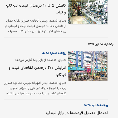
کاهش ۵ تا ۱۰ درصدی قیمت لپ تاپ
و تبلت
دنیای اقتصاد:
رئیس اتحادیه فناوران رایانه تهران
از کاهش ۵ تا ۱۰ درصدی قیمت تبلت و لپ‌تاپ در
پی کاهش اخیر نرخ ارز خبر داد و گفت مصرف
کالاهای آی‌تی به واسطه شیوع کرونا و اهمیت این
قبیل کالاها در امر آموزش دانش‌آموزان و
یکشنبه، ۱۸ آبان ۱۳۹۹
دانشجویان و دورکاری ۲۰۰ درصد افزایش داشته،
اما سقف ثبت سفارش همچنان طبق میانگین
روزنامه شماره ۵۰۲۸
سال‌های ۱۳۹۷ و ۱۳۹۸ محاسبه می‌شود و بنابراین
«دنیای اقتصاد» از بازار رضا گزارش می‌دهد
تعداد دستگاه‌های مورد نظر نسبت به تقاضا بسیار
افزایش ۲۰۰ درصدی تقاضای تبلت و
کم بود. محمدرضا فرجی در گفت‌وگو با «ایسنا» با
تاکید بر ضرورت ثبات نرخ ارز در کشور و با بیان
لپ‌‌تاپ
اینکه قیمت کالاهایی که عمده…
دنیای اقتصاد:
بنابر اظهارات رئیس اتحادیه فناوران
رایانه با شیوع کرونا، دور کاری و آموزش آنلاین،
تقاضای تبلت و لپ‌تاپ ۲۰۰درصد افزایش داشته
است. کف بازار صنف‌های مختلف متاثر از انتخابات
آمریکا در حال تغییر رویکرد خود هستند که
روزنامه شماره ۵۰۲۸
بیشتر آنها فعلا عدم خرید و فروش‌های عمده را
احتمال تعدیل قیمت‌ها در بازار لپ‌تاپ
در دستور کار خود قرار داده‌اند.