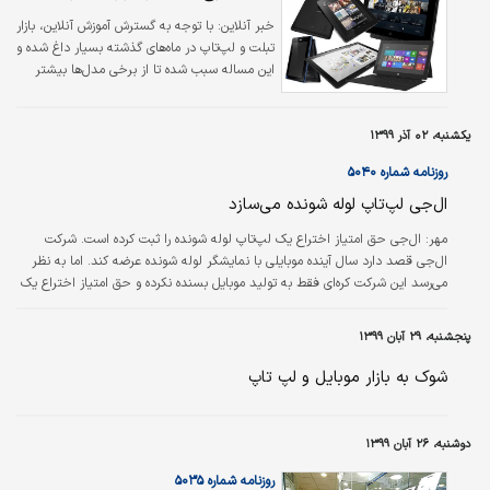
پایان دوره ریاست جمهوری ترامپ و احتمال
خبر آنلاین:
با توجه به گسترش آموزش آنلاین، بازار
افزایش ارزش ریال در برابر دلار و کاهش
تبلت و لپ‌تاپ در ماه‌های گذشته بسیار داغ شده و
تحریم‌های سختگیرانه، عامل دیگری است که
این مساله سبب شده تا از برخی مدل‌ها بیشتر
به‌نظر می‌رسید بتواند تاثیرات مثبتی بر وضعیت
استقبال شود.
بازار داشته باشد؛ چیزی که تا اندازه‌ای توسط…
یکشنبه، ۰۲ آذر ۱۳۹۹
روزنامه شماره ۵۰۴۰
ال‌جی لپ‌تاپ لوله شونده می‌سازد
مهر:
ال‌جی حق امتیاز اختراع یک لپ‌تاپ لوله شونده را ثبت کرده است. شرکت
ال‌جی قصد دارد سال آینده موبایلی با نمایشگر لوله شونده عرضه کند. اما به نظر
می‌رسد این شرکت کره‌ای فقط به تولید موبایل بسنده نکرده و حق امتیاز اختراع یک
لپ‌تاپ لوله شونده را نیز ثبت کرده است. طبق تصاویر منتشر شده، احتمالا یک
پدلمسی در بخش مخصوص لوله شدن نمایشگر جمع می‌شود. بنابراین دستگاه در
پنجشنبه، ۲۹ آبان ۱۳۹۹
حالت باز شبیه یک ساندبار است. چنین لپ‌تاپی فضای کمتری اشغال می‌کند و
حمل و نقل آن راحت تر است. از آنجا که فناوری انعطاف پذیر ظریف است،…
شوک به بازار موبایل و لپ تاپ
دوشنبه، ۲۶ آبان ۱۳۹۹
روزنامه شماره ۵۰۳۵