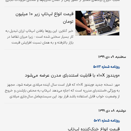
در شرایط کنونی افزایش قیمت زیادی را از ابتدای سال تجربه کردند.
قیمت انواع لپ‌تاپ زیر ۱۰ میلیون
تومان
خبر آنلاین:
این روزها یافتن لپ‌تاپ ارزان تبدیل به
کار بسیار سختی شده است ؛ زیرا میزان تقاضا در
بازار بالارفته و به همان نسبت افزایش قیمت
محصولات نیز اتفاق افتاده است.
سه‌شنبه، ۰۹ دی ۱۳۹۹
روزنامه شماره ۵۰۷۲
«ویندوز ۱۰X» با قابلیت استندبای مدرن عرضه می‌شود
مهر: نسخه جدید «ویندوز ۱۰X» که قرار است سال آینده میلادی عرضه شود، مجهز
به ویژگی «استندبای مدرن» است که اجازه می‌دهد لپ‌تاپ به محض بازشدن و خروج
از وضعیت خواب قابل استفاده باشد.قرار بود این سیستم‌عامل سال‌جاری میلادی
عرضه شود اما شرکت آن را به تعویق انداخت و تغییراتی در طرح اولیه ایجاد کرد که
قرار است در سه ماه دوم سال ۲۰۲۱ میلادی عرضه شود.طبق گزراشی جدید این
دوشنبه، ۰۸ دی ۱۳۹۹
نسخه از ویندوز با قابلیت «استندبای مدرن» عرضه می‌شود که تجربه‌ای آنی را ارائه
می‌کند. درحال‌حاضر مدتی طول می‌کشد تا لپ‌تاپ‌های مجهز به…
روزنامه شماره ۵۰۷۱
قیمت انواع خنک‌کننده لپ‌تاپ