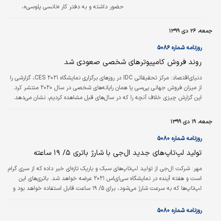
حضور داشته و به دفتر کار «نانسی پلوسی»،
رئیس مجلس نمایندگان آمریکا نزدیک شده، لپ
تاپ وی را به سرقت برده و قصد داشته آن را به
جمعه، ۲۶ دی ۱۳۹۹
روسیه بفروشد.
روزنامه شماره ۵۰۸۶
روند فروش کامپیوترهای شخصی صعودی شد
دنیای‌اقتصاد:
مرکز تحقیقاتی IDC در روزهای برگزاری نمایشگاه CES ۲۰۲۱، گزارشی را
از میزان فروش جهانی پی‌سی یا همان رایانه‌های شخصی در سال ۲۰۲۰ منتشر کرد.
این گزارش چیزی خلاف آنچه را که در سال‌های قبل مشاهده کردیم، نشان می‌دهد.
بر اساس این گزارش، در سه ماه پایانی سال گذشته میلادی، میزان فروش رایانه‌های
شخصی با رشدی ۱/ ۲۶ درصدی به نسبت مدت زمان مشابه سال گذشته همراه بود.
جمعه، ۱۹ دی ۱۳۹۹
این اعداد و ارقام نشان می‌دهد رشد سالانه فروش رایانه‌های شخصی برابر ۱/ ۱۳
درصد بوده که در ماه‌ها و سال‌های اخیر کم‌سابقه بوده است. در این سه…
روزنامه شماره ۵۰۸۰
تولید لپ‌تاپ‌های جدید ال‌جی با شارژ باتری ۵/ ۱۹ ساعته
مهر:
شرکت ال‌جی از تولید لپ‌تاپ‌های سبک و باریک تازه‌ای خبر داده که از سری گرام
است و هفته آینده در نمایشگاه سی‌ای‌اس ۲۰۲۱ عرضه خواهد شد. باتری‌های این
لپ‌تاپ‌ها که به سرعت شارژ می‌شود، برای ۵/ ۱۹ ساعت قابل استفاده خواهد بود و
سرعت شارژ آنها نیز بالا اعلام شده است. نسبت بصری ۱۶ به ۱۰ نمایشگر نیز از
جمله ویژگی‌های این لپ‌تاپ‌ها خواهد بود. ال‌جی در مجموع ۵ لپ‌تاپ را ازسری گرام
روزنامه شماره ۵۰۸۰
عرضه می‌کند. مدل‌های ۱۶ و ۱۷ اینچی این لپ‌تاپ‌ها دارای باتری ۸۰ واتی هستند که