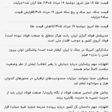
قیمت طلا ۱۸ عیار امروز دوشنبه ۱۹ مرداد ۱۴۰۵/ طلا گران شد+جزئیات
قیمت سکه، نیم سکه و ربع سکه امروز ۱۹ مرداد ۱۴۰۵|افزایش قیمت
سکه+جزئیات
قیمت طلا امروز دوشنبه ۱۹ مرداد ۱۴۰۵/کاهش قیمت طلا
مدیرعامل فولاد آلیاژی ایران: رانت هرگز متعلق به صنعت فولاد نبوده است/
فولاد آبروی کشور و موجب اقتدار ملی است
مک‌گرگور: آمریکا در جنگ با ایران گرفتار شده است/ واشنگتن توان پیروز
شدن را ندارد+ فیلم
اظهارات مهم پزشکیان درباره دیدارش با رهبر انقلاب/ ایشان از نظر وضعیت
سلامت کاملاً سالم هستند
مسافران حتما بخوانند؛ جزئیات محدودیت‌های ترافیکی در محورهای کندوان،
هراز و سوادکوه اعلام شد
چالش‌ های اساسی صنعت فولاد از نگاه پالیزدار/ صنعت فولاد ایران باید از
«مزیت نسبی» به «مزیت رقابتی» برسد
اظهارات مهم دادستان کل کشور درباره پرونده مدرسه شجره طیبه میناب/ قرار
نهایی به زودی صادر می‌شود