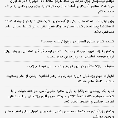
توافق پیشنهادی برای بازگشایی تنگه هرمز سالانه ۱۰۰ میلیارد دلار به ایران
می‌دهد!/ سناتور آمریکایی: آماده‌ام از یک توافق بد برای پایان دادن به جنگ
حمایت کنم
وزیر ارتباطات: شبکه ما به یکی از آلوده‌ترین شبکه‌های دنیا در زمینه استفاده
از فیلترشکن‌ها تبدیل شده است/ سازوکار قطع اینترنت در شرایط بحرانی باید
مشخص باشد
شنیده شدن صدای انفجار در دزفول/ علت چیست؟
واکنش فرزند شهید لاریجانی به یک ادعا درباره چگونگی شناسایی پدرش برای
ترور/ فرضیه شناسایی در روز قدس قوی نیست
معوقات بازنشستگان در این تاریخ پرداخت می‌شود+ جزئیات
اظهارات مهم پزشکیان درباره دیدارش با رهبر انقلاب/ ایشان از نظر وضعیت
سلامت کاملاً سالم هستند
کنایه یک روحانی اصولگرا به یاران سعید جلیلی/ می خواهند دولت را با
شکست مواجه کنند/ دائماً تلاش می‌کنند میان آقای پزشکیان و فرماندهان
نظامی جدایی و اختلاف ایجاد کنند
واکنش زیدآبادی به انتصاب محسن رضایی به دبیری شورای عالی امنیت ملی
و رفتن ذوالقدر