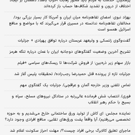
پزشکیان: خدمت به مردم باید محور رقابت احزاب باشد/ دشمنان بر ایجاد
اختلاف از درون و تشدید شکاف‌ها حساب باز کرده‌اند
بهزاد نبوی: امضای تفاهم‌نامه میان ایران و آمریکا کار بسیار بزرگی بود/
مخالفان تفاهم‌نامه ندانسته در مسیری قرار می‌گیرند که با مواضع و منافع
اسرائیل همسو است
گفت‌وگوی زلنسکی و ولیعهد عربستان درباره توافق پهپادی + جزئیات
تشریح آخرین وضعیت گفتگوهای دوجانبه ایران با عمان درباره تنگه هرمز
بازار سهام زیر ذره‌بین؛ از فروش شرکت‌ها تا ریسک‌های سیاسی +فیلم
جزئیات تازه از پرونده قتل حمیدرضا رجب‌زاده/ تحقیقات پلیس آغاز شد
تماس تلفنی وزیر خارجه آلمان و عراقچی/ جزئیات یک گفتگوی مهم
فوری/ انتصاب شش فرمانده عالی‌رتبه در ستادکل نیروهای مسلح، سپاه و
بسیج با حکم رهبر انقلاب
نماینده مجلس: ای‌ کاش از تولید ورق ساختمانی خارج می‌شدیم و به حوزه
تخصصی می‌رفتیم/ آیا واقعاً پشت ورق‌های تقلبی، منافع افرادی وجود دارد؟
ماجرای تعلیق کالابرگ برخی افراد چیست؟/ مهلت احراز سکونت اعلام شد