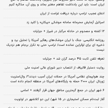
ایران است؛ باید این یادداشت تفاهم معتبر بماند و روی آن، مذاکره کنیم
ادعای عجیب ترامپ درباره دریافت غرامت از ایران
اسرائیل آزمایش محرمانه سامانه موشکی «پیکان» را کلید زد
12 کشته و مصدوم در حادثه مرگبار در شیراز + جزئیات
روزنامه انگلیسی: جنگ با ایران موشک‌های رهگیر آمریکا را تحلیل برد و
ذخیره ای برای اوکراین نمانده است/ ترامپ حتی به تکرار برجام هم نزدیک
نیست
تعرفه تلفن ثابت ۴۵ درصد گران شد + جزئیات
روایت دستیار قالیباف از انتصاب دبیر شورای عالی امنیت ملی
چند هواپیمای نظامی آمریکا در حملات ایران آسیب دیدند؟/ وال‌استریت
ژورنال: ایران ۲۰۰۰ حمله به پایگاه‌های آمریکا در منطقه انجام داده است
۶ شهر ایران در جمع گرمترین مناطق جهان قرار گرفتند + اسامی
آغاز ثبت‌نام مسکن استیجاری در 15 شهر/ این دو کلانشهر در اولویت