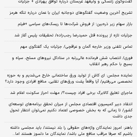
گفت‌وگوی زلنسکی و ولیعهد عربستان درباره توافق پهپادی + جزئیات
تشریح آخرین وضعیت گفتگوهای دوجانبه ایران با عمان درباره تنگه هرمز
بازار سهام زیر ذره‌بین؛ از فروش شرکت‌ها تا ریسک‌های سیاسی +فیلم
جزئیات تازه از پرونده قتل حمیدرضا رجب‌زاده/ تحقیقات پلیس آغاز شد
تماس تلفنی وزیر خارجه آلمان و عراقچی/ جزئیات یک گفتگوی مهم
فوری/ انتصاب شش فرمانده عالی‌رتبه در ستادکل نیروهای مسلح، سپاه و
بسیج با حکم رهبر انقلاب
نماینده مجلس: ای‌ کاش از تولید ورق ساختمانی خارج می‌شدیم و به حوزه
تخصصی می‌رفتیم/ آیا واقعاً پشت ورق‌های تقلبی، منافع افرادی وجود دارد؟
ماجرای تعلیق کالابرگ برخی افراد چیست؟/ مهلت احراز سکونت اعلام شد
انتقاد دبیر کمیسیون اقتصادی مجلس از میزان تحقق برنامه‌های توسعه‌ای
کشور/ تا زمانی که به بخش خصوصی اعتماد نکنیم نمی‌توان انتظار تحول
جدی داشت
باهنر: امروز نمایندگان واژه‌های حقوقی را بلد نیستند/ باید مجلسی داشته
باشیم که صرفا مراقب منافع ملی باشد/ نمایندگان ما دلسوز هستند اما...