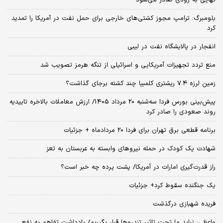
بلومبرگ: ترامپ مجوز کشتی‌های خارجی برای حمل نفت در آمریکا را تمدید
کرد
انفجار در پالایشگاه نفت در لیبی
منع تردد تجهیزات آمریکایی و اسرائیلی از تنگه هرمز تصویب شد
زمین لرزه ۷.۴ ریشتری کلمبیا چند کشته برجای گذاشت؟
پیش‌بینی بورس فردا سه‌شنبه 20 مرداد 1405/ ارزش معاملات بالاخره تاییدیه
روند صعودی را صادر کرد
برنامه قطعی برق تهران برای فردا 20 مردادماه + جزئیات
شهادت یک کودک در حمله نیروهای وابسته به عربستان به تعز
راز قدرت‌گیری امارات در آمریکا/ پشت پرده چه خبر است؟
یک جنگنده سقوط کرد+ جزئیات
فریده شهبازی درگذشت
واعظی: نباید ما تحت تاثیر تندروها قرار بگیریم/ یادداشت تفاهم به نفع