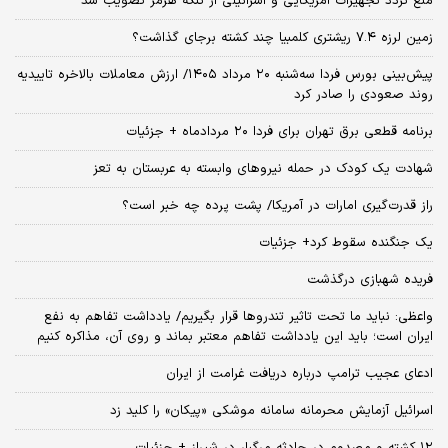
منع تردد تجهیزات آمریکایی و اسرائیلی از تنگه هرمز تصویب شد
زمین لرزه ۷.۴ ریشتری کلمبیا چند کشته برجای گذاشت؟
پیش‌بینی بورس فردا سه‌شنبه ۲۰ مرداد ۱۴۰۵/ ارزش معاملات بالاخره تاییدیه
روند صعودی را صادر کرد
برنامه قطعی برق تهران برای فردا ۲۰ مردادماه + جزئیات
شهادت یک کودک در حمله نیروهای وابسته به عربستان به تعز
راز قدرت‌گیری امارات در آمریکا/ پشت پرده چه خبر است؟
یک جنگنده سقوط کرد+ جزئیات
فریده شهبازی درگذشت
واعظی: نباید ما تحت تاثیر تندروها قرار بگیریم/ یادداشت تفاهم به نفع
ایران است؛ باید این یادداشت تفاهم معتبر بماند و روی آن، مذاکره کنیم
ادعای عجیب ترامپ درباره دریافت غرامت از ایران
اسرائیل آزمایش محرمانه سامانه موشکی «پیکان» را کلید زد
۱۲ کشته و مصدوم در حادثه مرگبار در شیراز + جزئیات