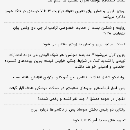
لیست بلندبالای توقیف اموال تراستی ها اعلام شد
رویترز: ایران و عمان برای تعیین تعرفه ترانزیت ۳ تا ۷ درصدی در تنگه هرمز
مذاکره می‌کنند
روایت واشنگتن پست از حمایت خصوصی ترامپ از جی دی ونس برای
انتخابات ۲۰۲۸
الحدث: بیانیه ایران و عمان به زودی منتشر می شود
بنزین گران می‌شود؟/ نماینده مجلس: هر شوک قیمتی می تواند انتظارات
تورمی را تشدید کند/ در شرایط جنگی افزایش قیمت بنزین پیامدهای گسترده
اجتماعی و امنیتی خواهد داشت
پولیتیکو: تبادل اطلاعات نظامی بین آمریکا و اوکراین افزایش یافته است
یمن: اتاق فرماندهی نیروهای سعودی در حملات موشکی هدف قرار گرفت
انفجار در حومه دمشق / چند نفر کشته و زخمی شدند؟
برکناری دو رئیس بخش موساد پس از ناکامی‌ها درباره ایران
تحریم های جدید آمریکا علیه کوبا