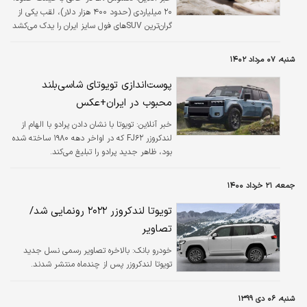
خودرو را می‌توان با موتور V۸ دیزلی در اختیار
۲۰ میلیاردی (حدود ۴۰۰ هزار دلار)، لقب یکی از
داشت، درحالی‌که امارات متحده عربی…
گران‌ترین SUVهای فول سایز ایران را یدک می‌کشد
که قیمت مدل ۲۰۲۳ این ماشین چیزی حدود ۱۰۰
هزار دلار است!
شنبه، ۰۷ مرداد ۱۴۰۲
پوست‌اندازی تویوتای شاسی‌بلند
محبوب در ایران+عکس
خبر آنلاین:
تویوتا با نشان دادن پرادو با الهام از
لندکروزر FJ۶۲ که در اواخر دهه ۱۹۸۰ ساخته شده
بود، ظاهر جدید پرادو را تبلیغ می‌کند.
جمعه، ۲۱ خرداد ۱۴۰۰
تویوتا لندکروزر ۲۰۲۲ رونمایی شد/
تصاویر
خودرو بانک:
بالاخره تصاویر رسمی نسل جدید
تویوتا لندکروزر پس از چندماه منتشر شدند.
شنبه، ۰۶ دی ۱۳۹۹