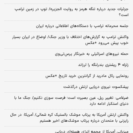
جزئیات جدید درباره تنگه هرمز به روایت الجزیره/ توپ در زمین ترامپ
است؟
جلسه محرمانه ترامپ با دستگاه‌های اطلاعاتی درباره ایران
واکنش ترامپ به گزارش‌های اختلاف با وزیر جنگ/ اوضاع در ایران بسیار
خوب پیش می‌رود +عکس
حمله نیروهای اسرائیلی به خبرنگار پرس‌تی‌وی
زلزله ۴ ریشتری بندرلنگه را لرزاند
رونمایی رئال مادرید از گرانترین خرید تاریخ +عکس
پیشکسوت نیروی دریایی ارتش درگذشت
ضرغامی: تغییر ریل، عین بصیرت است؛ فرصت سوزی نکنیم/ جنگ ما با
دنیای استکبار ادامه دارد
واکنش ارتش آمریکا به پرتاب موشک بالستیک کره شمالی/ آمریکا: در حال
رایزنی با متحدان درباره پرتاب موشک‌های اخیر هستیم
میزبانی آمریکا از مجمع انرژی هسته‌ای دریایی