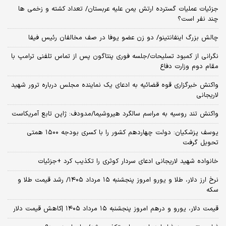
جزئیات عملیات گسترده ارتش یمن علیه عربستان/ تعداد کشته و زخمی ها
چند نفر است؟
چالش بزرگ اینفانتینو/ دو زن عضو یوفا در صف مخالفان رئیس فیفا
نگرانی از کمبود تسلیحات/جلسه فوری پنتاگون پس از تماس تلفنی ترامپ با
مقام دوم وزارت دفاع
واکنش خبرگزاری قوه قضائیه به ادعای یک نماینده مجلس درباره ترور شهید
لاریجانی
واکنش تند روسیه به مراسم سالگرد هیروشیما/مدودف: ژاپن تابع آمریکاست
یوسف پزشکیان: دولت چهاردهم کشور را با کسری بودجه ۱۵۰۰ همتی
تحویل گرفت
خانواده شهید لاریجانی ادعای سردار کوثری را تکذیب کرد +جزئیات
نرخ ارز دلار، طلا و یورو امروز پنجشنبه ۱۵ مرداد ۱۴۰۵/ رشد قیمت طلا و
سکه
قیمت دلار، یورو و درهم امروز پنجشنبه ۱۵ مرداد ۱۴۰۵ |کاهش قیمت دلار