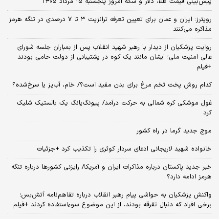
پیش‌بینی قیمت طلا، دلار و سکه امروز پنجشنبه ۱۵ مرداد ۱۴۰۵
رویترز: ایران و عمان برای تعیین تعرفه ترانزیت ۳ تا ۷ درصدی در تنگه هرمز
مذاکره می‌کنند
روایت پزشکیان از دیدار با رهبر شهید انقلاب پس از بمباران جلسه شورای
عالی امنیت ملی؛ ایشان مانند یک کوه در پشتیبانی از دولت حامی بودند
+فیلم
کدام روش پخت تخم مرغ برای بدن مفید است؟/ خام، آب‌پز یا سرخ‌شده؟
غول موشکی کره شمالی به حرکت درآمد/ پیونگ‌یانگ یک بالستیک شلیک
کرد
موج جدید گرما در راه کشور
خانواده شهید لاریجانی ادعای سردار کوثری را تکذیب کرد +جزئیات
خبر جدید پاکستان درباره مذاکرات ایران و آمریکا/ رایزنی کشورها درباره تنگه
هرمز ادامه دارد؟
واکنش پزشکیان به حواشی پیام رهبر انقلاب درباره تفاهم‌نامه آتش‌بس؛
برخی افراد که دنبال تفرقه بودند، از این موضوع سوءاستفاده کردند +فیلم