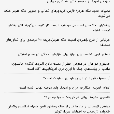
میزبانی آمریکا از مجمع انرژی هسته‌ای دریایی
ترتیبات جدید تنگه هرمز/ فارس: کریدورهای شمالی و جنوبی تنگه هرمز حذف
می‌شوند
پزشکیان: ۴۷ سال است می‌خواهیم درست کار کنیم، می‌گویند الان وقتش
نیست +فیلم
جزئیاتی از طرح راهبردی امنیت تنگه هرمز/جریمه ۲۰ درصدی برای شناورهای
متخلف
دستور فوری نخست‌وزیر عراق برای افزایش آمادگی نیروهای امنیتی
جمهوری‌خواهان در معرض خطر از دست دادن اکثریت کنگره/ جانسون:
ترامپ از پیامدهای جنگ با ایران برای آمریکایی‌ها آگاه است
آیا مصرف قهوه در دوران بارداری خطرناک است؟
ادعای العربیه: مذاکرات ایران و آمریکا وارد مرحله نهایی شده است
تعطیلی مدرسه ایرانی در کویت/ ماجرا چه بود؟
مرتضی لاریجانی از ماه‌ها قبل از جنگ رمضان تلفن همراه نداشت/ واکنش
خانواده لاریجانی به اظهارات سردار کوثری