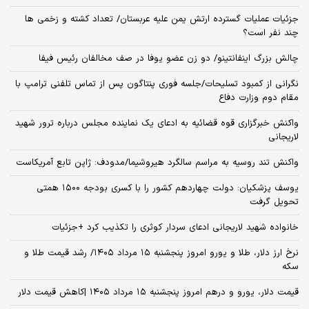
جزئیات عملیات گسترده ارتش یمن علیه عربستان/ تعداد کشته و زخمی ها
چند نفر است؟
چالش بزرگ اینفانتینو/ دو زن عضو یوفا در صف مخالفان رئیس فیفا
نگرانی از کمبود تسلیحات/جلسه فوری پنتاگون پس از تماس تلفنی ترامپ با
مقام دوم وزارت دفاع
واکنش خبرگزاری قوه قضائیه به ادعای یک نماینده مجلس درباره ترور شهید
لاریجانی
واکنش تند روسیه به مراسم سالگرد هیروشیما/مدودف: ژاپن تابع آمریکاست
یوسف پزشکیان: دولت چهاردهم کشور را با کسری بودجه ۱۵۰۰ همتی
تحویل گرفت
خانواده شهید لاریجانی ادعای سردار کوثری را تکذیب کرد +جزئیات
نرخ ارز دلار، طلا و یورو امروز پنجشنبه ۱۵ مرداد ۱۴۰۵/ رشد قیمت طلا و
سکه
قیمت دلار، یورو و درهم امروز پنجشنبه ۱۵ مرداد ۱۴۰۵ |کاهش قیمت دلار