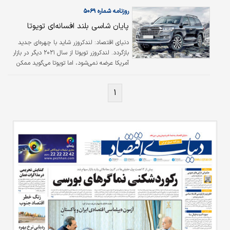
روزنامه شماره ۵۰۶۹
پایان شاسی بلند افسانه‌ای تویوتا
دنیای اقتصاد:
لندکروزر شاید با چهره‌ای جدید
بازگردد. لندکروزر تویوتا از سال ۲۰۲۱ دیگر در بازار
آمریکا عرضه نمی‌شود، اما تویوتا می‌گوید ممکن
است ورژن بهتری از آن دوباره بازگردد. بیش از ۶۰
سال است که تویوتا، لندکروزر را به دنیا معرفی
۱
کرده و فقط از سال ۲۰۰۷ تا به حال ۲۰۰ سری از
آن عرضه شده است. لندکروزر سری ۲۰۰ هم تا به
حال دوبار تغییر چهره داده، اما بعید است تغییر
چهره سوم را به خود ببیند. با اینکه قیمت آن
خیلی بالا است و سن آن هم خیلی بالا رفته، این
شاسی بلند با «بدنه روی فریم» body-on-frame
که شیوه‌ای…