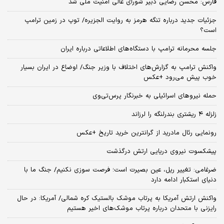
فارس: محسن رضایی دبیر شورای عالی امنیت ملی شد
جزئیات جدید درباره تنگه هرمز به روایت الجزیره/ توپ در زمین ترامپ
است؟
جلسه محرمانه ترامپ با دستگاه‌های اطلاعاتی درباره ایران
واکنش ترامپ به گزارش‌های اختلاف با وزیر جنگ/ اوضاع در ایران بسیار
خوب پیش می‌رود +عکس
حمله نیروهای اسرائیلی به خبرنگار پرس‌تی‌وی
زلزله ۴ ریشتری بندرلنگه را لرزاند
رونمایی رئال مادرید از گرانترین خرید تاریخ +عکس
پیشکسوت نیروی دریایی ارتش درگذشت
ضرغامی: تغییر ریل، عین بصیرت است؛ فرصت سوزی نکنیم/ جنگ ما با
دنیای استکبار ادامه دارد
واکنش ارتش آمریکا به پرتاب موشک بالستیک کره شمالی/ آمریکا: در حال
رایزنی با متحدان درباره پرتاب موشک‌های اخیر هستیم