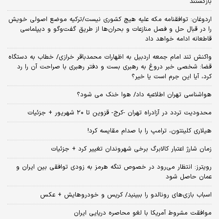
بازگشتند
اردوغان: توافقنامه مکه علیه هیچ کشوری نیست/ترکیه موضع اصولی خویش
را در قبال حل و فصل منازعات و بحران‌ها از طریق گفت‌وگو و دیپلماسی
قاطعانه ادامه خواهد داد
واکنش تند امام جمعه اردبیل به اظهارات محمدباقر خرازی/ خطاب به دستگاه
قضا: شخصی خبر دروغ به رهبری بست و دفتر رهبری با صراحت آن را رد
کرد، آیا این جرم است یا خیر؟
هواشناسی تهران اطلاعیه داد/ هوا خنک می شود؟
محدودیت تردد در آزادراه تهران -کرج- قزوین تا ۲۰ شهریور + جزئیات
هیلاری کلینتون، ترامپ را با صدام مقایسه کرد!
زمان شارژ اعتبار کالابرگ برخی شهروندان تغییر کرد + جزئیات
رویترز: انتظار می‌رود در خصوص تنگه هرمز به زودی توافقی بین ایران و
عمان حاصل شود
اسباب‌ بازی‌های رونالدو را ببینید/ کریس و خودروهایش + عکس
موافقت مشروط آمریکا با لغو محاصره دریایی ایران