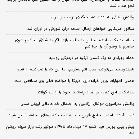
نخواهد داشت
واکنش بقائی به ادعای غنیمت‌گیری ترامپ از ایران
سناتور آمریکایی خواهان ارسال اسلحه برای شورش در ایران شد
حمله تند یک نماینده مجلس به باقر خرازی: اگر به شلاق محکوم شوی
حاضرم با وضو آن را اجرا کنم
حمله پهپادی به یک کشتی ترکیه در نزدیکی روسیه
رفیقدوست: می‌توانیم بمب اتم بسازیم، اما این کار را نمی‌کنیم + فیلم
همتی: اظهارات وزیر خزانه‌داری آمریکا با مواضع قبلی وی متناقض است
مکزیک و این کشور روابط دیپلماتیک خود را از سر گرفتند
واکنش فدراسیون فوتبال آرژانتین به احتمال خداحافظی لیونل مسی
غریب آبادی: امنیت خلیج فارس باید به دست کشورهای منطقه تأمین شود
پیش بینی بورس فردا شنبه ۱۷ مردادماه ۱۴۰۵/ موتور رشد بازار سهام روشن
شد