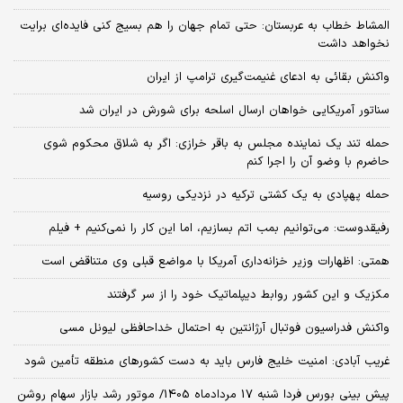
المشاط خطاب به عربستان: حتی تمام جهان را هم بسیج کنی فایده‌ای برایت
نخواهد داشت
واکنش بقائی به ادعای غنیمت‌گیری ترامپ از ایران
سناتور آمریکایی خواهان ارسال اسلحه برای شورش در ایران شد
حمله تند یک نماینده مجلس به باقر خرازی: اگر به شلاق محکوم شوی
حاضرم با وضو آن را اجرا کنم
حمله پهپادی به یک کشتی ترکیه در نزدیکی روسیه
رفیقدوست: می‌توانیم بمب اتم بسازیم، اما این کار را نمی‌کنیم + فیلم
همتی: اظهارات وزیر خزانه‌داری آمریکا با مواضع قبلی وی متناقض است
مکزیک و این کشور روابط دیپلماتیک خود را از سر گرفتند
واکنش فدراسیون فوتبال آرژانتین به احتمال خداحافظی لیونل مسی
غریب آبادی: امنیت خلیج فارس باید به دست کشورهای منطقه تأمین شود
پیش بینی بورس فردا شنبه 17 مردادماه 1405/ موتور رشد بازار سهام روشن