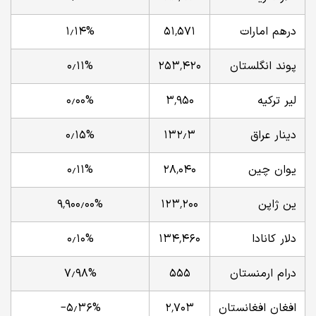
درهم امارات
۵۱٬۵۷۱
۱٫۱۴%
پوند انگلستان
۲۵۳٬۴۲۰
۰٫۱۱%
لیر ترکیه
۳٬۹۵۰
۰٫۰۰%
دینار عراق
۱۳۲٫۳
۰٫۱۵%
یوان چین
۲۸٬۰۴۰
۰٫۱۱%
ین ژاپن
۱۲۳٬۲۰۰
۹٬۹۰۰٫۰۰%
دلار کانادا
۱۳۴٬۴۶۰
۰٫۱۰%
درام ارمنستان
۵۵۵
۷٫۹۸%
افغان افغانستان
۲٬۷۰۳
‎−۵٫۳۶%