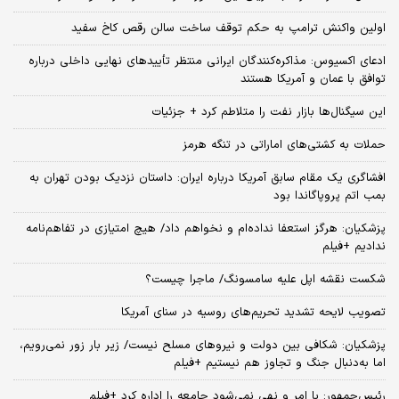
اولین واکنش ترامپ به حکم توقف ساخت سالن رقص کاخ سفید
ادعای اکسیوس: مذاکره‌کنندگان ایرانی منتظر تأییدهای نهایی داخلی درباره
توافق با عمان و آمریکا هستند
این سیگنال‌ها بازار نفت را متلاطم کرد + جزئیات
حملات به کشتی‌های اماراتی در تنگه هرمز
افشاگری یک مقام سابق آمریکا درباره ایران: داستان نزدیک بودن تهران به
بمب اتم پروپاگاندا بود
پزشکیان: هرگز استعفا نداده‌ام و نخواهم داد/ هیچ امتیازی در تفاهم‌نامه
ندادیم +فیلم
شکست نقشه اپل علیه سامسونگ/ ماجرا چیست؟
تصویب لایحه تشدید تحریم‌های روسیه در سنای آمریکا
پزشکیان: شکافی بین دولت و نیروهای مسلح نیست/ زیر بار زور نمی‌رویم،
اما به‌دنبال جنگ و تجاوز هم نیستیم +فیلم
رئیس‌جمهور: با امر و نهی نمی‌شود جامعه را اداره کرد +فیلم