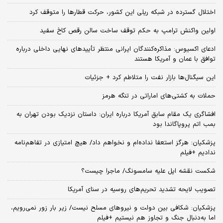
اختلال گسترده در شبکه ریلی این کشور، حرکت قطارها را متوقف کرد
اولین واکنش ترامپ به حکم توقف ساخت سالن رقص کاخ سفید
ادعای اکسیوس: مذاکره‌کنندگان ایرانی منتظر تأییدهای نهایی داخلی درباره
توافق با عمان و آمریکا هستند
این سیگنال‌ها بازار نفت را متلاطم کرد + جزئیات
حملات به کشتی‌های اماراتی در تنگه هرمز
افشاگری یک مقام سابق آمریکا درباره ایران: داستان نزدیک بودن تهران به
بمب اتم پروپاگاندا بود
پزشکیان: هرگز استعفا نداده‌ام و نخواهم داد/ هیچ امتیازی در تفاهم‌نامه
ندادیم +فیلم
شکست نقشه اپل علیه سامسونگ/ ماجرا چیست؟
تصویب لایحه تشدید تحریم‌های روسیه در سنای آمریکا
پزشکیان: شکافی بین دولت و نیروهای مسلح نیست/ زیر بار زور نمی‌رویم،
اما به‌دنبال جنگ و تجاوز هم نیستیم +فیلم