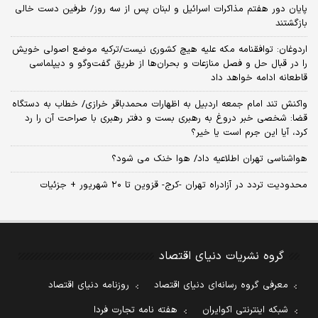
پایان دور هفتم مذاکرات اسرائیل و لبنان پس از سه روز/ طرفین دست خالی
بازگشتند
اردوغان: توافقنامه مکه علیه هیچ کشوری نیست/ترکیه موضع اصولی خویش
را در قبال حل و فصل منازعات و بحران‌ها از طریق گفت‌وگو و دیپلماسی
قاطعانه ادامه خواهد داد
واکنش تند امام جمعه اردبیل به اظهارات محمدباقر خرازی/ خطاب به دستگاه
قضا: شخصی خبر دروغ به رهبری بست و دفتر رهبری با صراحت آن را رد
کرد، آیا این جرم است یا خیر؟
هواشناسی تهران اطلاعیه داد/ هوا خنک می شود؟
محدودیت تردد در آزادراه تهران -کرج- قزوین تا ۲۰ شهریور + جزئیات
گروه نشریات دنیای اقتصاد
معرفی گروه رسانه‌ای دنیای اقتصاد
روزنامه دنیای اقتصاد
شبکه اینترنتی اکوایران
هفته نامه تجارت فردا