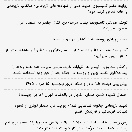
روایت عضو کمیسیون امنیت ملی از شهادت علی لاریجانی/ مرتضی لاریجانی
با خانه تماس گرفته بود؟
توقف طولانی کامیون‌ها پشت مرزها/این اتفاق چقدر به اقتصاد ایران
خسارت می‌زند؟
حمله پهپادی روسیه به ۲ کشتی در دریای سیاه
آلمان صدرنشین حداقل دستمزد اروپا شد/ کارگران حداقل‌بگیر ماهانه بیش از
۲ هزار یورو می‌گیرند
واکنش تند وزیر رئیسی به اظهارات ظریف/برخی می‌خواهند همه راه‌ها را
ببندند/کاری نکنید چین و روسیه در جنگ بعد از حق وتو استفاده نکنند
پیش‌بینی قیمت طلا، دلار و سکه امروز پنجشنبه ۱۵ مرداد ۱۴۰۵
احتمال شنیده شدن صدای انفجار در پاکدشت تهران /ماجرا چیست؟
شهید لاریجانی چگونه شناسایی شد؟/ روایت تازه سردار کوثری از نحوه
شهادت لاریجانی و فرزندش+فیلم
پس‌لرزه‌های شایعه استعفای پزشکیان/آقای رئیس جمهور! زنگ خطر برای تیم
رسانه‌ای شما به صدا درآمده، در کار خود تجدید نظر کنید