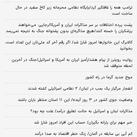
ترامپ همه را غافلگیر کرد/پایگاه نظامی محرمانه زیر کاخ سفید در حال
ساخت است
پشت پرده اختلافات بر سر مذاکرات ایران و آمریکا/رجایی: می‌خواهند
پزشکیان را خسته کنند/هیچ مذاکره‌ای بدون پشتوانه جنگ به نتیجه نمی‌رسد
کالابرگ این خانوارها امروز شارژ شد/ اگر رقم آخر کد ملی‌تان این اعداد است،
بخوانید
روایت رویترز از پیام هشدارآمیز ایران به آمریکا و اسرائیل/جنگ در آخرین
لحظه متوقف شد
موج جدید گرما در راه کشور
انفجار مرگبار یک بمب در لبنان/ ۲ نظامی اسرائیلی کشته شدند
وضعیت جوی کشور در ۳ روز آینده/ این ۱۱ استان منتظر باران باشند
مذاکرات لبنان و اسرائیل به حالت تعلیق درآمد/ علت چه بود؟
خبر مهم برای یارانه بگیران/ حساب این افراد امروز شارژ شد
کم آبی بی سابقه در آلمان/ زنگ خطر اقتصاد به صدا درآمد