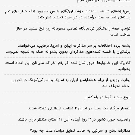
شهادت لاریجانی و فرزندش+فیلم
پس‌لرزه‌های شایعه استعفای پزشکیان/آقای رئیس جمهور! زنگ خطر برای تیم
رسانه‌ای شما به صدا درآمده، در کار خود تجدید نظر کنید
ترامپ همه را غافلگیر کرد/پایگاه نظامی محرمانه زیر کاخ سفید در حال
ساخت است
پشت پرده اختلافات بر سر مذاکرات ایران و آمریکا/رجایی: می‌خواهند
پزشکیان را خسته کنند/هیچ مذاکره‌ای بدون پشتوانه جنگ به نتیجه نمی‌رسد
کالابرگ این خانوارها امروز شارژ شد/ اگر رقم آخر کد ملی‌تان این اعداد است،
بخوانید
روایت رویترز از پیام هشدارآمیز ایران به آمریکا و اسرائیل/جنگ در آخرین
لحظه متوقف شد
موج جدید گرما در راه کشور
انفجار مرگبار یک بمب در لبنان/ 2 نظامی اسرائیلی کشته شدند
وضعیت جوی کشور در 3 روز آینده/ این 11 استان منتظر باران باشند
مذاکرات لبنان و اسرائیل به حالت تعلیق درآمد/ علت چه بود؟