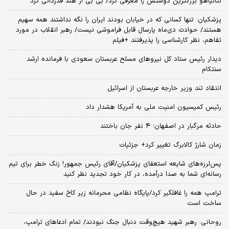
نتانیاهو بزرگترین دوستش را معرفی کرد/ بی بی از هند قدردانی کرد
پزشکیان: تنها کسانی که در خیابان بودند ایران را نگه نداشتند همه سهیم
هستند/ حوادث دی‌ماه پارسال قابل فراموشی نیست/ رهبر انقلاب در مورد
تفاهم، نظر کارشناسی را پذیرفتند +فیلم
دیدار رئیس ستاد کل نیروهای مسلح عربستان سعودی با فرمانده ارشد
سنتکام
انتقاد تند وزیر خارجه عربستان از اسرائیل
رئیس کمیسیون امنیت ملی به آمریکا هشدار داد
حادثه مرگبار در اصفهان؛ ۴ نفر جان باختند
زمان شارژ کالابرگ تغییر کرد+ جزئیات
پس‌لرزه‌های شایعه استعفای پزشکیان/آقای رئیس جمهور! زنگ خطر برای تیم
رسانه‌ای شما به صدا درآمده، در کار خود تجدید نظر کنید
ترامپ همه را غافلگیر کرد/پایگاه نظامی محرمانه زیر کاخ سفید در حال
ساخت است
روحانی: رهبر شهید هیچ‌وقت دنبال جنگ نبودند/ تمام ادعاهای ترامپ،