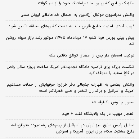
مکزیک و این کشور روابط دیپلماتیک خود را از سر گرفتند
واکنش فدراسیون فوتبال آرژانتین به احتمال خداحافظی لیونل مسی
غریب آبادی: امنیت خلیج فارس باید به دست کشورهای منطقه تأمین شود
پیش بینی بورس فردا شنبه ۱۷ مردادماه ۱۴۰۵/ موتور رشد بازار سهام روشن
شد
توئیت اسحاق دار پس از امضای توافق دفاعی مکه
شکست بزرگ برای ترامپ؛ دادگاه تجدیدنظر آمریکا ساخت پروژه سالن رقص
در کاخ سفید را متوقف کرد
واکنش ابطحی به اظهارات جنجالی باقر خرازی؛ حرفهایش از حملات مستقیم
آمریکا و اسرائیل و براندازان تلختر و حتی خطرناکتر است
محور چالوس یکطرفه شد
انفجار مهیب در یک پالایشگاه نفت + فیلم
تحلیل رئیس سابق میز ایران در اسرائیل از پیام‌های پشت‌پرده «توافق‌نامه
دفاع مشترک مکه» برای ایران، آمریکا و اسرائیل