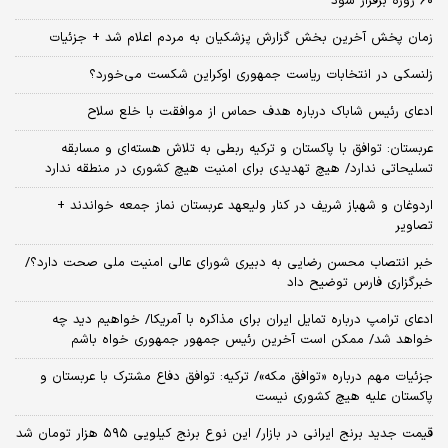
۶۰ روزه برقرار شود
زمان پخش آخرین بخش گزارش پزشکیان به مردم اعلام شد + جزئیات
زلنسکی در انتخابات ریاست جمهوری اوکراین شکست می‌خورد؟
ادعای رئیس شاباک درباره هدف حماس از موافقت با خلع سلاح
عربستان: توافق با پاکستان و ترکیه ربطی به تلاش هسته‌ای و مسابقه
تسلیحاتی ندارد/ هیچ تهدیدی برای امنیت هیچ کشوری در منطقه ندارد
اردوغان و شهباز شریف در کنار ولیعهد عربستان نماز جمعه خواندند +
تصاویر
خبر انتصاب محسن رضایی به دبیری شورای عالی امنیت ملی صحت دارد؟/
خبرگزاری فارس توضیح داد
ادعای ترامپ درباره تمایل ایران برای مذاکره با آمریکا/ خواهیم دید چه
خواهد شد/ ممکن است آخرین رئیس‌ جمهور جمهوری خواه باشم
جزئیات مهم درباره «توافق مکه»/ ترکیه‌: توافق دفاع مشترک با عربستان و
پاکستان علیه هیچ کشوری نیست
قیمت جدید برنج ایرانی در بازار/ این نوع برنج کیلویی ۵۹۵ هزار تومان شد