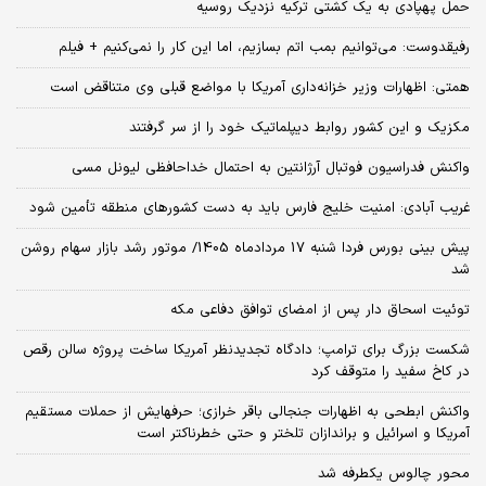
حمل پهپادی به یک کشتی ترکیه نزدیک روسیه
رفیقدوست: می‌توانیم بمب اتم بسازیم، اما این کار را نمی‌کنیم + فیلم
همتی: اظهارات وزیر خزانه‌داری آمریکا با مواضع قبلی وی متناقض است
مکزیک و این کشور روابط دیپلماتیک خود را از سر گرفتند
واکنش فدراسیون فوتبال آرژانتین به احتمال خداحافظی لیونل مسی
غریب آبادی: امنیت خلیج فارس باید به دست کشورهای منطقه تأمین شود
پیش بینی بورس فردا شنبه 17 مردادماه 1405/ موتور رشد بازار سهام روشن
شد
توئیت اسحاق دار پس از امضای توافق دفاعی مکه
شکست بزرگ برای ترامپ؛ دادگاه تجدیدنظر آمریکا ساخت پروژه سالن رقص
در کاخ سفید را متوقف کرد
واکنش ابطحی به اظهارات جنجالی باقر خرازی؛ حرفهایش از حملات مستقیم
آمریکا و اسرائیل و براندازان تلختر و حتی خطرناکتر است
محور چالوس یکطرفه شد