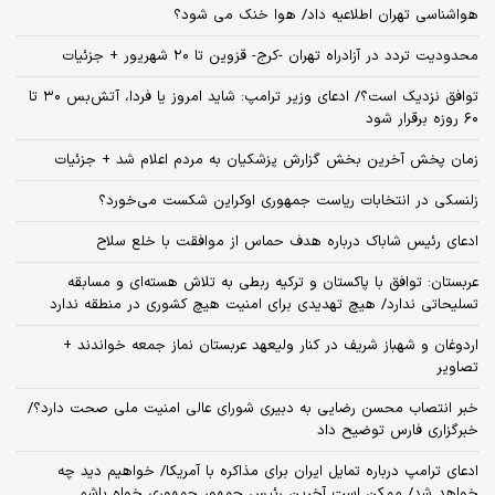
هواشناسی تهران اطلاعیه داد/ هوا خنک می شود؟
محدودیت تردد در آزادراه تهران -کرج- قزوین تا ۲۰ شهریور + جزئیات
توافق نزدیک است؟/ ادعای وزیر ترامپ: شاید امروز یا فردا، آتش‌بس ۳۰ تا
۶۰ روزه برقرار شود
زمان پخش آخرین بخش گزارش پزشکیان به مردم اعلام شد + جزئیات
زلنسکی در انتخابات ریاست جمهوری اوکراین شکست می‌خورد؟
ادعای رئیس شاباک درباره هدف حماس از موافقت با خلع سلاح
عربستان: توافق با پاکستان و ترکیه ربطی به تلاش هسته‌ای و مسابقه
تسلیحاتی ندارد/ هیچ تهدیدی برای امنیت هیچ کشوری در منطقه ندارد
اردوغان و شهباز شریف در کنار ولیعهد عربستان نماز جمعه خواندند +
تصاویر
خبر انتصاب محسن رضایی به دبیری شورای عالی امنیت ملی صحت دارد؟/
خبرگزاری فارس توضیح داد
ادعای ترامپ درباره تمایل ایران برای مذاکره با آمریکا/ خواهیم دید چه
خواهد شد/ ممکن است آخرین رئیس‌ جمهور جمهوری خواه باشم