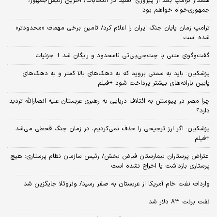
هشدار ترامپ بعد از پیروزی السید در انتخابات/ آخرین رئیس‌جمهور،
جمهوری‌خواه خواهم بود
ترامپ زمان پایان جنگ ایران را اعلام کرد/ تامین برخی مهمات «محدودتر»
شده است
گفت‌وگوی متنی با چت‌جی‌پی‌تی نامحدود و رایگان شد + جزئیات
پزشکیان: باید به سمتی برویم که به دهک‌های بالا کمتر و به دهک‌های
پایین یارانه‌های بیشتر پرداخت شود +فیلم
چرا مصر در پیوستن به ائتلاف دریایی به رهبری عربستان علیه انصارالله تردید
دارد؟
پزشکیان: اگر ارز ترجیحی را حذف نمی‌کردیم، در زمان جنگ قحطی می‌شد
+فیلم
اعتراض پرستاران بیمارستان فیاض بخش/ رئیس سازمان نظام پرستاری: هیچ
پرستاری بازداشت یا اخراج نشده است
واردات نفت خام آمریکا از عربستان به صفر رسید/ ونزوئلا جایگزین شد
نفت برنت ۸۳ دلار شد