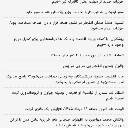
جزئیات جدید از مهلت اعتبار کالابرگ تیر +فیلم
سفر اردوغان به عربستان/ نخست وزیر پاکستان هم حضور دارد
تسنیم: منشأ صدای انفجار در قشم، هدف قرار دادن اهداف متخاصم بود/
جزئیات اعلام می‌شود
پزشکیان: با کمک وزارت اقتصاد و بانک ها برنامه‌هایی برای کنترل تورم
وجود دارد +فیلم
تصادف شدید در این محور/ 4 نفر جان باختند
وقوع چندین انفجار پی در پی در یمن
مابه التفاوت حقوق بازنشستگان چه زمانی پرداخت می‌شود؟/ پاسخ مدیرکل
امور مستمری‌های تامین اجتماعی را بخوانید
انتقاد تند سندرز از ترامپ/ او قدرت را وسیله چپاول و ثروت‌اندوزی کرده
است+ فیلم
قیمت طلا امروز جمعه ۱۶ مرداد ۱۴۰۵/ افزایش یک دلاری قیمت
واکنش محمد مهاجری به اظهارات جنجالی باقر خرازی/ لباس دین را از تن
بیرون کنید، هرچه می‌خواهید فحش بدهید