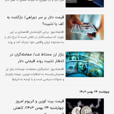
را به طور قطعی بشکند، احتمال صعود بیشتر تا
مرز ۱۰۰ هزار دلار وجود دارد. این سطح به دلیل
واکنش‌های قوی بازار در گذشته و قدرت خرید
قیمت دلار بر سر دوراهی/ بازگشت به
فعال در این ناحیه می‌تواند فشار زیادی را به
کف یا تثبیت؟
قیمت وارد کند.
اقتصادنیوز:
برخی کارشناسان اقتصادی بر این
باورند که سیاست‌گذار در تلاش است تا نرخ دلار را
به محدوده ارزش واقعی خود نزدیک کند و روند
نزولی کنترل‌شده‌ای برای آن در نظر گرفته است. به
گفته این گروه، هدف اصلی، کاهش تدریجی قیمت
بازار ارز محتاط شد/ معامله‌گران در
دلار و بازگرداندن آن به کریدور هفتم است، اما
انتظار تثبیت روند قیمتی دلار
انتظارات تورمی و فضای احتیاطی بازار، مانعی
جدی در برابر این کاهش به شمار می‌رود.
اقتصادنیوز:
تحلیلگران معتقدند نوسانات بازار ارز
همچنان وابسته به انتظارات تورمی، عرضه بازارساز
و تحولات سیاسی است و با توجه به شرایط
فعلی، معامله‌گران در انتظار تثبیت روند دلار و
واکنش‌های بازار به تغییرات قیمت حواله درهم
چهارشنبه، ۲۴ بهمن ۱۴۰۳
هستند.
قیمت بیت کوین و اتریوم امروز
چهارشنبه ۲۴ بهمن ۱۴۰۳/ کاهش