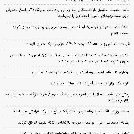
مابه التفاوت حقوق بازنشستگان چه زمانی پرداخت می‌شود؟/ پاسخ مدیرکل
امور مستمری‌های تامین اجتماعی را بخوانید
انتقاد تند سندرز از ترامپ/ او قدرت را وسیله چپاول و ثروت‌اندوزی کرده
است+ فیلم
قیمت طلا امروز جمعه ۱۶ مرداد ۱۴۰۵/ افزایش یک دلاری قیمت
واکنش محمد مهاجری به اظهارات جنجالی باقر خرازی/ لباس دین را از تن
بیرون کنید، هرچه می‌خواهید فحش بدهید
برکناری ۲ مقام‌ ارشد موساد در پی شکست توطئه علیه ایران
بلومبرگ: واردات نفت آمریکا از عربستان صفر شد
پیش‌بینی قیمت طلا با دو اهرم دلار و تنگه هرمز/ شرط بازگشت خریداران به
بازار چیست؟
جلسه وزرای اقتصاد و رفاه درباره کالابرگ/ مبلغ کالابرگ افزایش می‌یابد؟
رسانه آمریکایی: ایران و عمان درباره بازگشایی تنگه هرمز توافق کردند
توافق مهم در جده/ ۳ کشور منطقه توافقنامه نظامی امضا می‌کنند