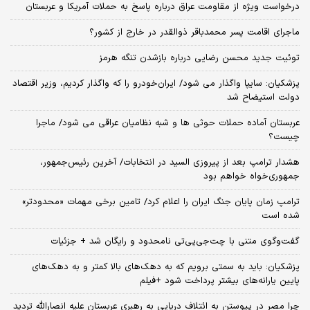
درخواست ویژه از مقاومت عراق درباره پاسخ به حملات آمریکا و عربستان
ماجرای اقامت پسر محمدباقر ذوالقدر در خارج از کشور؟
توئیت جدید محسن رضایی درباره بازشدن تنگه هرمز
پزشکیان: سایپا واگذار می شود/ ایران‌خودرو را که واگذار کردیم، وزیر اقتصاد
دولت استیضاح شد
عربستان آماده حملات حوثی ها و شبه نظامیان عراقی می شود/ ماجرا
چیست؟
هشدار ترامپ بعد از پیروزی السید در انتخابات/ آخرین رئیس‌جمهور،
جمهوری‌خواه خواهم بود
ترامپ زمان پایان جنگ ایران را اعلام کرد/ تامین برخی مهمات «محدودتر»
شده است
گفت‌وگوی متنی با چت‌جی‌پی‌تی نامحدود و رایگان شد + جزئیات
پزشکیان: باید به سمتی برویم که به دهک‌های بالا کمتر و به دهک‌های
پایین یارانه‌های بیشتر پرداخت شود +فیلم
چرا مصر در پیوستن به ائتلاف دریایی به رهبری عربستان علیه انصارالله تردید