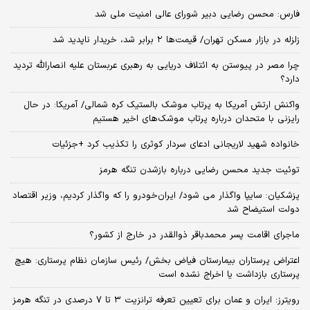
فارس: محسن رضایی دبیر شورای عالی امنیت ملی شد
زلزله در بازار مسکن تهران/ قیمت‌ها ۲ برابر شد، خریدار ناپدید شد
چرا مصر در پیوستن به ائتلاف دریایی به رهبری عربستان علیه انصارالله تردید
دارد؟
واکنش ارتش آمریکا به پرتاب موشک بالستیک کره شمالی/ آمریکا: در حال
رایزنی با متحدان درباره پرتاب موشک‌های اخیر هستیم
خانواده شهید لاریجانی ادعای سردار کوثری را تکذیب کرد +جزئیات
توئیت جدید محسن رضایی درباره بازشدن تنگه هرمز
پزشکیان: سایپا واگذار می شود/ ایران‌خودرو را که واگذار کردیم، وزیر اقتصاد
دولت استیضاح شد
ماجرای اقامت پسر محمدباقر ذوالقدر در خارج از کشور؟
اعتراض پرستاران بیمارستان فیاض بخش/ رئیس سازمان نظام پرستاری: هیچ
پرستاری بازداشت یا اخراج نشده است
رویترز: ایران و عمان برای تعیین تعرفه ترانزیت ۳ تا ۷ درصدی در تنگه هرمز