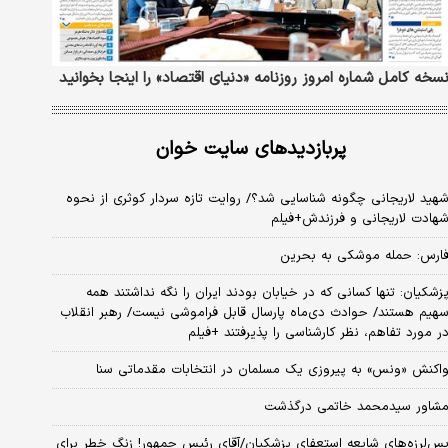
سخه کامل شماره امروز روزنامه «دنیای‌ اقتصاد» را اینجا بخوانید
پربازدیدهای سایت خوان
هید لاریجانی چگونه شناسایی شد؟/ روایت تازه سردار کوثری از نحوه
هادت لاریجانی و فرزندش+فیلم
ارس: حمله موشکی به بحرین
زشکیان: تنها کسانی که در خیابان بودند ایران را نگه نداشتند همه
هیم هستند/ حوادث دی‌ماه پارسال قابل فراموشی نیست/ رهبر انقلاب
ر مورد تفاهم، نظر کارشناسی را پذیرفتند +فیلم
اکنش «ونس» به پیروزی یک مسلمان در انتخابات مقدماتی سنا
شاور سیدمحمد خاتمی درگذشت
س‌لرزه‌های شایعه استعفای پزشکیان/آقای رئیس جمهور! زنگ خطر برای