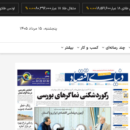
گرم طلای ۱۸ عیار
18,561,600
۰٫۰۰ %
مثقال طلا ۱۸ عیار
80,396,000
۰٫۰۰ %
اونس
،
پنجشنبه
۱۵ مرداد ۱۴۰۵
چند رسانه‌ای
کسب و کار
بیشتر