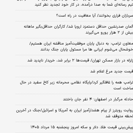
یم رسانه‌ای شما به صدا درآمده، در کار خود تجدید نظر کنید
ربازان فراری بخوانند/ آیا معافیت در راه است؟
لمان صدرنشین حداقل دستمزد اروپا شد/ کارگران حداقل‌بگیر ماهانه
یش از ۲ هزار یورو می‌گیرند
عاون ترامپ: به دنبال پایان موفقیت‌آمیز مناقشه ایران هستیم/
وشحال می‌شوم ایرانی ها مرا مسئول پایان جنگ بدانند
لزله در بازار مسکن تهران/ قیمت‌ها ۲ برابر شد، خریدار ناپدید شد
یمت جدید مرغ اعلام شد
رامپ همه را غافلگیر کرد/پایگاه نظامی محرمانه زیر کاخ سفید در حال
اخت است
ادثه مرگبار در اصفهان؛ ۴ نفر جان باختند
وایت رویترز از پیام هشدارآمیز ایران به آمریکا و اسرائیل/جنگ در آخرین
حظه متوقف شد
یش‌بینی قیمت طلا، دلار و سکه امروز پنجشنبه ۱۵ مرداد ۱۴۰۵