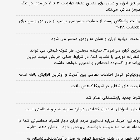
رویترز: ایران و عمان برای تعیین تعرفه ترانزیت ۳ تا ۷ درصدی در تنگه
رمز مذاکره می‌کنند
وایت واشنگتن پست از حمایت خصوصی ترامپ از جی دی ونس برای
نتخابات ۲۰۲۸
لحدث: بیانیه ایران و عمان به زودی منتشر می شود
نزین گران می‌شود؟/ نماینده مجلس: هر شوک قیمتی می تواند
نتظارات تورمی را تشدید کند/ در شرایط جنگی افزایش قیمت بنزین
یامدهای گسترده اجتماعی و امنیتی خواهد داشت
ولیتیکو: تبادل اطلاعات نظامی بین آمریکا و اوکراین افزایش یافته است
رصت‌های شغلی در آمریکا کاهش یافت
رط جدید بازنشستگی اعلام شد
یدان: اسرائیل به دنبال کشاندن دوباره سوریه به چرخه ناامنی است
وحانی: آمریکا درباره تاب‌آوری مردم ایران دچار اشتباه محاسباتی شد/ با
مله به مدرسه میناب خواستند بی‌رحمی خود را نشان دهند +فیلم
نگ خطر برای طبقه متوسط تهران به صدا درآمد/پایتخت‌نشینان به