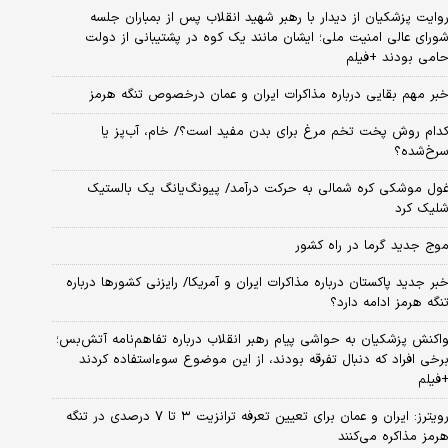
وایت پزشکیان از دیدار با رهبر شهید انقلاب پس از بمباران جلسه
ورای عالی امنیت ملی؛ ایشان مانند یک کوه در پشتیبانی از دولت
امی بودند +فیلم
بر مهم بقایی درباره مذاکرات ایران و عمان درخصوص تنگه هرمز
دام روش پخت تخم مرغ برای بدن مفید است؟/ خام، آب‌پز یا
رخ‌شده؟
ول موشکی کره شمالی به حرکت درآمد/ پیونگ‌یانگ یک بالستیک
لیک کرد
وج جدید گرما در راه کشور
بر جدید پاکستان درباره مذاکرات ایران و آمریکا/ رایزنی کشورها درباره
نگه هرمز ادامه دارد؟
اکنش پزشکیان به حواشی پیام رهبر انقلاب درباره تفاهم‌نامه آتش‌بس؛
رخی افراد که دنبال تفرقه بودند، از این موضوع سوءاستفاده کردند
فیلم
رویترز: ایران و عمان برای تعیین تعرفه ترانزیت ۳ تا ۷ درصدی در تنگه
رمز مذاکره می‌کنند