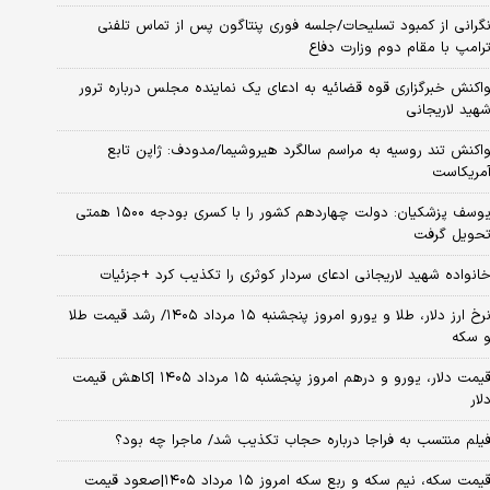
گرانی از کمبود تسلیحات/جلسه فوری پنتاگون پس از تماس تلفنی
رامپ با مقام دوم وزارت دفاع
اکنش خبرگزاری قوه قضائیه به ادعای یک نماینده مجلس درباره ترور
هید لاریجانی
اکنش تند روسیه به مراسم سالگرد هیروشیما/مدودف: ژاپن تابع
مریکاست
یوسف پزشکیان: دولت چهاردهم کشور را با کسری بودجه ۱۵۰۰ همتی
حویل گرفت
انواده شهید لاریجانی ادعای سردار کوثری را تکذیب کرد +جزئیات
نرخ ارز دلار، طلا و یورو امروز پنجشنبه ۱۵ مرداد ۱۴۰۵/ رشد قیمت طلا
 سکه
قیمت دلار، یورو و درهم امروز پنجشنبه ۱۵ مرداد ۱۴۰۵ |کاهش قیمت
لار
یلم منتسب به فراجا درباره حجاب تکذیب شد/ ماجرا چه بود؟
قیمت سکه، نیم سکه و ربع سکه امروز ۱۵ مرداد ۱۴۰۵|صعود قیمت