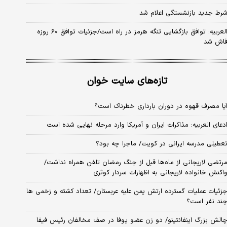
رط جدید بازنشستگی اعلام شد
العربیه: توافق بازگشایی تنگه هرمز در راه است/جزئیات توافق ۶۰ روزه
اش شد
تازه‌های سایت خوان
یا مصرف قهوه در دوران بارداری خطرناک است؟
دعای العربیه: مذاکرات ایران و آمریکا وارد مرحله نهایی شده است
عطیلی مدرسه ایرانی در کویت/ ماجرا چه بود؟
رتضی لاریجانی از ماه‌ها قبل از جنگ رمضان تلفن همراه نداشت/
اکنش خانواده لاریجانی به اظهارات سردار کوثری
زئیات عملیات گسترده ارتش یمن علیه عربستان/ تعداد کشته و زخمی ها
ند نفر است؟
الش بزرگ اینفانتینو/ دو زن عضو یوفا در صف مخالفان رئیس فیفا