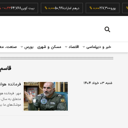
۰٫۰۰ %
یورو
217,300
۰٫۰۰ %
درهم امارات
50,991
۰٫۰۰ %
بیت کوین
64,768
۳ %
خبر و دیپلماسی
اقتصاد
مسکن و شهری
بورس
صنعت، مع
قاسم
شنبه، ۰۳ خرداد ۱۴۰۴
فرمانده هوان
مهر:
فرمانده هو
متعلق به سال ها
موشک‌های ما بیش