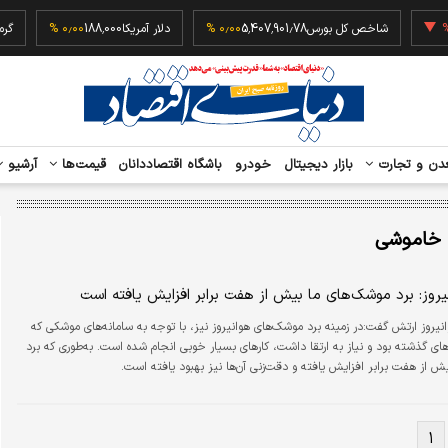
‎−۰٫۲
شاخص کل بورس
5,407,901.78
۰٫۰۰ %
دلار آمریکا
188,000
۰٫۰۰ %
دن و تجارت
بازار دیجیتال
خودرو
باشگاه اقتصاددانان
قیمت‌ها
آرشیو
 خاموشی
یروز: برد موشک‌های ما بیش از هفت برابر افزایش یافته است
انیروز ارتش گفت:در زمینه برد موشک‌های هوانیروز نیز، با توجه به سامانه‌های موشکی که
ی گذشته بود و نیاز به ارتقا داشت، کارهای بسیار خوبی انجام شده است. به‌طوری که برد
 از هفت برابر افزایش یافته و دقت‌زنی آن‌ها نیز بهبود یافته است.
۱