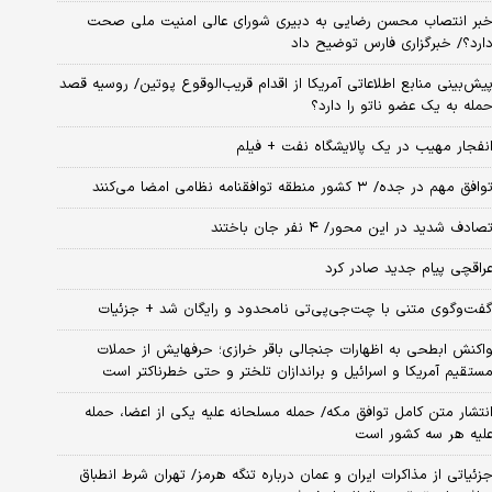
بر انتصاب محسن رضایی به دبیری شورای عالی امنیت ملی صحت
ارد؟/ خبرگزاری فارس توضیح داد
یش‌بینی منابع اطلاعاتی آمریکا از اقدام قریب‌الوقوع پوتین/ روسیه قصد
مله به یک عضو ناتو را دارد؟
نفجار مهیب در یک پالایشگاه نفت + فیلم
وافق مهم در جده/ ۳ کشور منطقه توافقنامه نظامی امضا می‌کنند
صادف شدید در این محور/ ۴ نفر جان باختند
راقچی پیام جدید صادر کرد
فت‌وگوی متنی با چت‌جی‌پی‌تی نامحدود و رایگان شد + جزئیات
اکنش ابطحی به اظهارات جنجالی باقر خرازی؛ حرفهایش از حملات
ستقیم آمریکا و اسرائیل و براندازان تلختر و حتی خطرناکتر است
نتشار متن کامل توافق مکه/ حمله مسلحانه علیه یکی از اعضا، حمله
لیه هر سه کشور است
زئیاتی از مذاکرات ایران و عمان درباره تنگه هرمز/ تهران شرط انطباق