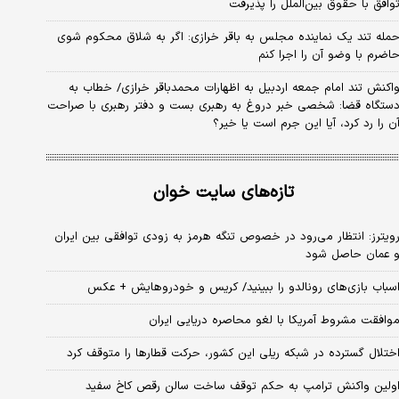
وافق با حقوق بین‌الملل را پذیرفت
مله تند یک نماینده مجلس به باقر خرازی: اگر به شلاق محکوم شوی
اضرم با وضو آن را اجرا کنم
اکنش تند امام جمعه اردبیل به اظهارات محمدباقر خرازی/ خطاب به
ستگاه قضا: شخصی خبر دروغ به رهبری بست و دفتر رهبری با صراحت
ن را رد کرد، آیا این جرم است یا خیر؟
تازه‌های سایت خوان
ویترز: انتظار می‌رود در خصوص تنگه هرمز به زودی توافقی بین ایران
 عمان حاصل شود
سباب‌ بازی‌های رونالدو را ببینید/ کریس و خودروهایش + عکس
وافقت مشروط آمریکا با لغو محاصره دریایی ایران
ختلال گسترده در شبکه ریلی این کشور، حرکت قطارها را متوقف کرد
ولین واکنش ترامپ به حکم توقف ساخت سالن رقص کاخ سفید