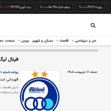
۰٫۰
یورو
217,300
۰٫۰۰ %
درهم امارات
50,991
۰٫۰۰ %
بیت کوین
64,768
٫۲۳ %
خبر و دیپلماسی
اقتصاد
مسکن و شهری
بورس
صنعت، مع
فینال لیگ
جمعه، ۱۸ اردیبهشت ۱۴۰۵
روزنامه شماره ۶۵۶۰
قهرمانی استق
دنیای اقتصاد: ق
سالن مسابقه نیا