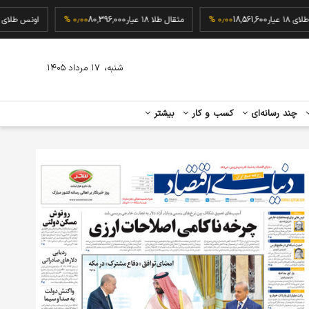
گرم طلای ۱۸ عیار
18,561,600
۰٫۰۰ %
مثقال طلا ۱۸ عیار
80,396,000
۰٫۰۰ %
اونس ط
،
شنبه
۱۷ مرداد ۱۴۰۵
چند رسانه‌ای
کسب و کار
بیشتر