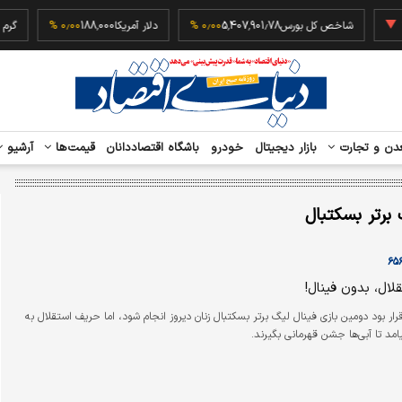
‎−۰
شاخص کل بورس
5,407,901.78
۰٫۰۰ %
دلار آمریکا
188,000
۰٫۰۰ %
دن و تجارت
بازار دیجیتال
خودرو
باشگاه اقتصاددانان
قیمت‌ها
آرشیو
 برتر بسکتبال
لال، بدون فینال!
رار بود دومین بازی فینال لیگ برتر بسکتبال زنان دیروز انجام شود، اما حریف استقلال به
مد تا آبی‌ها جشن قهرمانی بگیرند.