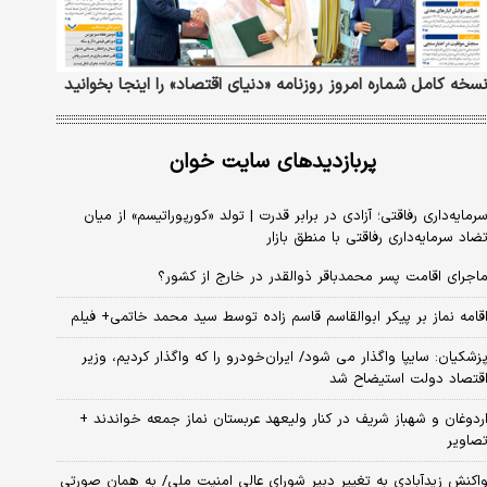
سخه کامل شماره امروز روزنامه «دنیای‌ اقتصاد» را اینجا بخوانید
پربازدیدهای سایت خوان
رمایه‌داری رفاقتی؛ آزادی در برابر قدرت | تولد «کورپوراتیسم» از میان
ضاد سرمایه‌داری رفاقتی با منطق بازار
اجرای اقامت پسر محمدباقر ذوالقدر در خارج از کشور؟
قامه نماز بر پیکر ابوالقاسم قاسم زاده توسط سید محمد خاتمی+ فیلم
زشکیان: سایپا واگذار می شود/ ایران‌خودرو را که واگذار کردیم، وزیر
قتصاد دولت استیضاح شد
ردوغان و شهباز شریف در کنار ولیعهد عربستان نماز جمعه خواندند +
صاویر
اکنش زیدآبادی به تغییر دبیر شورای عالی امنیت ملی/ به همان صورتی