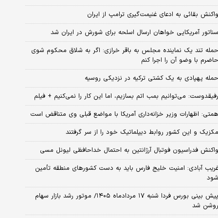
اکنش بقائی به ادعای غنیمت‌گیری ترامپ از ایران
ناتور آمریکایی خواهان ارسال اسلحه برای شورش در ایران شد
مله تند یک نماینده مجلس به باقر خرازی: اگر به شلاق محکوم شوی
اضرم با وضو آن را اجرا کنم
مله پهپادی به یک کشتی ترکیه در نزدیکی روسیه
فیقدوست: می‌توانیم بمب اتم بسازیم، اما این کار را نمی‌کنیم + فیلم
متی: اظهارات وزیر خزانه‌داری آمریکا با مواضع قبلی وی متناقض است
کزیک و این کشور روابط دیپلماتیک خود را از سر گرفتند
اکنش فدراسیون فوتبال آرژانتین به احتمال خداحافظی لیونل مسی
ریب آبادی: امنیت خلیج فارس باید به دست کشورهای منطقه تأمین
ود
پیش بینی بورس فردا شنبه ۱۷ مردادماه ۱۴۰۵/ موتور رشد بازار سهام
وشن شد