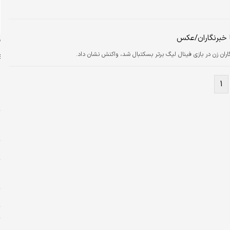
ا خبرنگاران/عکس
ن
اران زن در بازی فینال لیگ برتر بسکتبال شد، واکنش نشان داد.
۱
س
ت
م
ا
پ
ا
ا
ت
و