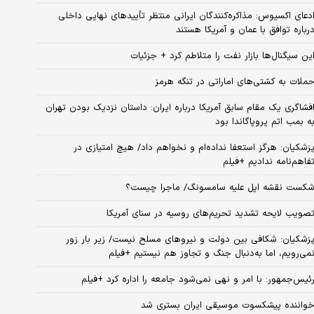
دعای اکسیوس: مذاکره‌کنندگان ایرانی منتظر تأییدهای نهایی داخلی
رباره توافق با عمان و آمریکا هستند
ین سیگنال‌ها بازار نفت را متلاطم کرد + جزئیات
ملات به کشتی‌های اماراتی در تنگه هرمز
فشاگری یک مقام سابق آمریکا درباره ایران: داستان نزدیک بودن تهران
ه بمب اتم پروپاگاندا بود
زشکیان: هرگز استعفا نداده‌ام و نخواهم داد/ هیچ امتیازی در
فاهم‌نامه ندادیم +فیلم
کست نقشه اپل علیه سامسونگ/ ماجرا چیست؟
صویب لایحه تشدید تحریم‌های روسیه در سنای آمریکا
زشکیان: شکافی بین دولت و نیروهای مسلح نیست/ زیر بار زور
می‌رویم، اما به‌دنبال جنگ و تجاوز هم نیستیم +فیلم
ئیس‌جمهور: با امر و نهی نمی‌شود جامعه را اداره کرد +فیلم
واننده پیشکسوت موسیقی ایران بستری شد