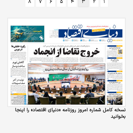
۸
۷
۶
۵
۴
۳
۲
۱
نسخه کامل شماره امروز روزنامه «دنیای‌ اقتصاد» را اینجا
بخوانید