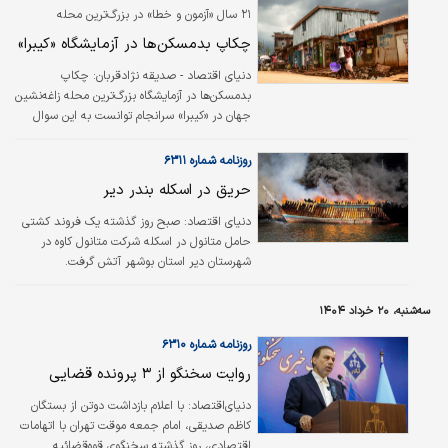
۲۱ سال «آزمون و خطا» در بزرگ‌ترین محله
«زاغه‏‌نشین» جهان چه درس‏‌هایی برای متولی
چکاپ بدمسکن‏‌ها در آزمایشگاه «کیبرا»
سکونتگاه‏‌های غیررسمی دارد؟ «دنیای‌اقتصاد»
پاسخ می‌دهد
دنیای اقتصاد - صدیقه نژادقربان:
چکاپ
بدمسکن‌‌ها در آزمایشگاه بزرگ‌ترین محله زاغه‌‌نشین
جهان در «کیبرا» سرانجام توانست به این سوال
پاسخ دهد که سیاستگذاری در رابطه با بدمسکن‌‌ها
باید در جهت «جابه‌‌جایی مسکن باشد یا فقرزدایی
روزنامه شماره ۶۳۱۱
در محل»؟ زیرا مهم‌ترین سوال سیاستگذاران شهری
حریق در اسکله بندر دیر
در جهان برای حل معضل زاغه‌‌نشینی در شهرها
این است: «خانه خوب یا معیشت مناسب»؟
دنياي اقتصاد‌:
صبح روز گذشته یک فروند کشتی
حامل متانول در اسکله شرکت متانول کاوه در
شهرستان دیر استان بوشهر آتش گرفت.
سه‌شنبه، ۲۰ خرداد ۱۴۰۴
روزنامه شماره ۶۳۱۰
روایت سخنگو از ۳ پرونده قضایی
دنياي‌اقتصاد:
با اعلام بازداشت دوتن از بستگان
کاظم صدیقی، امام جمعه موقت تهران با اتهامات
اقتصادی، روز گذشته سخنگوی قوه‌قضائیه