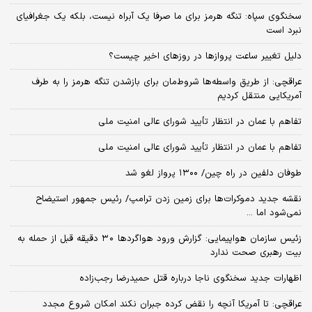
سخنگوی سپاه: تنگه هرمز برای ما صرفا یک آبراه نیست، بلکه یک جغرافیای
نبرد است
دلیل تغییر ساعت پروازها در روزهای اخیر چیست؟
عراقچی: از طریق واسطه‌ها شروط‌مان برای بازشدن تنگه هرمز را به طرف
آمریکایی منتقل کردیم
تفاهم با عمان در انتظار تأیید شورای عالی امنیت ملی
تفاهم با عمان در انتظار تأیید شورای عالی امنیت ملی
طوفان دلفین در راه چین/ ۱۳۰۰ پرواز لغو شد
نقشه جدید دموکرات‌ها برای زمین زدن ترامپ/ رئیس جمهور استیضاح
نمی‌شود اما ...
زئیس سازمان هواپیمایی: گزارش ورود هواگردها ٣٠ دقیقه قبل از حمله به
بیت رهبری صحت ندارد
اظهارات جدید سخنگوی ناجا درباره قتل حمیدرضا رجب‌زاده
عراقچی: تا آمریکا آنچه را نقض کرده جبران نکند امکان شروع مجدد