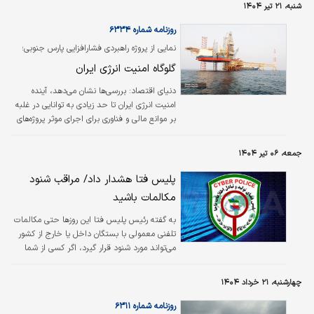
شنبه، ۲۱ تیر ۱۴۰۴
۱۲‌درصد به مبلغ ۱۲میلیون و ۸۸۴‌هزار ریال تعیین
شده است.
روزنامه شماره ۶۳۳۴
نمایی از پروژه راهبردی فشارافزایی پارس جنوبی؛
گلوگاه امنیت انرژی ایران
دنیای اقتصاد:
بررسی‌‌‌ها نشان می‌دهد، آینده
امنیت انرژی ایران تا حد زیادی به توانایی در غلبه
بر موانع مالی و فناوری برای اجرای موثر پروژه‌‌‌های
فشارافزایی در پارس جنوبی وابسته است.
جمعه، ۰۶ تیر ۱۴۰۴
پلیس فتا هشدار داد/ مراقب شنود
مکالمات باشید
به گفته رئیس پلیس فتا این روزها حتی مکالمات
تلفنی معمولی با بستگان داخل یا خارج از کشور
می‌تواند مورد شنود قرار گیرد، اگر کسی از شما
درباره وضعیت منطقه‌تان، محل زندگی‌تان یا
حوادث اطرافتان پرسید، پاسخ شما باید با احتیاط
چهارشنبه، ۲۱ خرداد ۱۴۰۴
و در صورت امکان «نمی‌دانم» باشد.
روزنامه شماره ۶۳۱۱