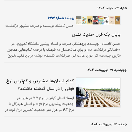
شنبه، ۰۳ خرداد ۱۴۰۴
روزنامه شماره ۶۲۹۷
حسن کامشاد نویسنده و مترجم مشهور درگذشت؛
پایان یک قرن حدیث نفس
حسن کامشاد، نویسنده، پژوهشگر، مترجم و استاد پیشین دانشگاه کمبریج، در
۱۰۰سالگی درگذشت. نام او برای علاقه‌مندان به فرهنگ با ترجمه کتاب‌هایی همچون
«تاریخ چیست» اثر ادوارد هالت کار، «سرگذشت فلسفه» نوشته برایان مَگی، «تاریخ
بی‌خردی» تالیف باربارا تاکمن، «دنیای‌سوفی» نوشته یوستین گردر، و «دری‍ای ای‍م‍ان»
اثر دان کیوپت گره خورده اما شاید خواندنی‌ترین اثر او را باید کتاب «حدیث نفس»
چهارشنبه، ۳۱ اردیبهشت ۱۴۰۴
دانست که زندگی‌نامه‌اش را در بر می‌گیرد. این کتاب که با نثری شیرین و جذاب و
طنازانه روایت شده، مسیر زندگی این چهره و…
کدام استان‌ها بیشترین و کم‌ترین نرخ
فوتی را در سال گذشته داشتند؟
ایسنا:
استان گیلان با نرخ ۷.۷ در هزار نفر
جمعیت بیشترین نرخ فوت و استان هرمزگان با
نرخ ۴.۲ در هزار نفر جمعیت کمترین نرخ فوت در
بین استان ها را داشته اند.
جمعه، ۲۶ اردیبهشت ۱۴۰۴