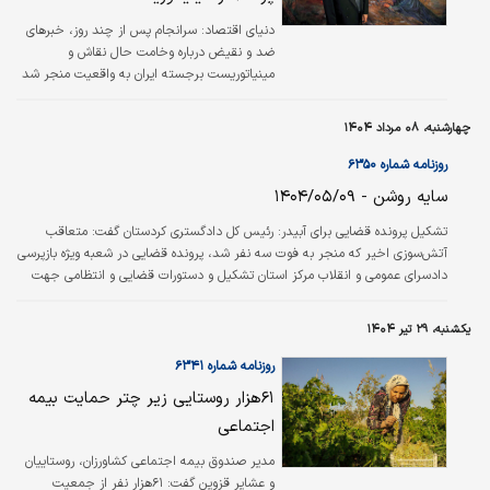
دنیای اقتصاد:
سرانجام پس از چند روز، خبرهای
ضد و نقیض درباره وخامت حال نقاش و
مینیاتوریست برجسته ایران به واقعیت منجر شد
و محمود فرشچیان دیروز در ۹۶سالگی در آمریکا
درگذشت.
چهارشنبه، ۰۸ مرداد ۱۴۰۴
روزنامه شماره ۶۳۵۰
سایه روشن - ۱۴۰۴/۰۵/۰۹
تشکیل پرونده قضایی برای آبیدر: رئیس کل دادگستری کردستان گفت: متعاقب
آتش‌سوزی اخیر که منجر به فوت سه نفر شد، پرونده قضایی در شعبه ویژه بازپرسی
دادسرای عمومی و انقلاب مرکز استان تشکیل و دستورات قضایی و انتظامی جهت
شناسایی و برخورد با مقصرین احتمالی این حادثه آغاز شده است.‌/ایرنا
یکشنبه، ۲۹ تیر ۱۴۰۴
روزنامه شماره ۶۳۴۱
۶۱‌هزار روستایی زیر چتر حمایت بیمه
اجتماعی
مدیر صندوق بیمه اجتماعی کشاورزان، روستاییان
و عشایر قزوین گفت: ۶۱‌هزار نفر از جمعیت