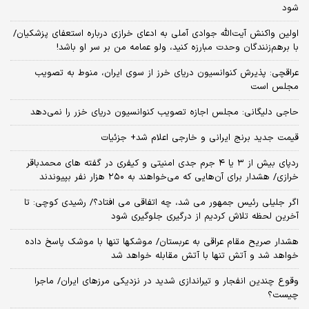
شود
اولین واکنش آیت‌الله جوادی آملی به ادعای خرازی درباره استعفای پزشکیان/
با برهم‌زنندگان وحدت مبارزه کنید، ولو عمامه من بر سر او باشد!
عراقچی: پذیرش کنوانسیون دریای خرز از سوی ایران، منوط به تصویب
مجلس است
حاجی دلیگانی: مجلس اجازه تصویب کنوانسیون دریای خزر را نمی‌دهد
قیمت جدید برنج ایرانی و خارجی اعلام شد+ جزئیات
ردپای بیش از ۳ یا ۴ جرم جدی امنیتی و کیفری در گفته های محمدباقر
خرازی/ هشدار برای آن‌هایی که می‌خواهند به ۲۵۰ هزار نفر بپیوندند
اگر جلیلی رئیس جمهور می شد، چه اتفاقی می افتاد؟/ رشیدی کوچی: تا
آخرین لحظه تلاش کردیم از درگیری جلوگیری شود
هشدار صریح مقام عراقی به عربستان/ موشکها تنها با موشک پاسخ داده
خواهد شد و آتش تنها با آتش مقابله خواهد شد
وقوع چندین انفجار و تیراندازی شدید در نزدیکی مرز‌های ایران/ ماجرا
چیست؟