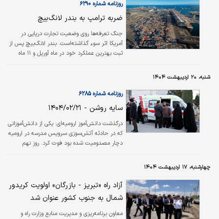
روزنامه شماره ۶۲۹۰
ضربه ترامپ به بندر لانگ‌بیچ
جنگ تعرفه‌‌‌‌‌‌‌ها روی وضعیت تجارت دریایی در
آمریکا اثر سوء گذاشته‌است. بندر لانگ‌بیچ پس از
ثبت بهترین عملکرد خود در ماه آوریل و ۱۱ ماه
پیاپی افزایش بار، در حال آماده‌سازی برای کاهش
۱۰درصدی واردات در ماه مه است. موضوعی که
شنبه، ۲۰ اردیبهشت ۱۴۰۴
تبعات مشخصی برای خریداران آمریکایی دارد.
روزنامه شماره ۶۲۸۵
سایه روشن - ۱۴۰۴/۰۲/۲۱
درگذشت دانش‌آموز ارومیه‌ای: یکی از دانش‌آموزانی
که در حادثه آتش‌سوزی سرویس مدرسه در ارومیه
دچار مصدومیت شده بود فوت کرد. روز نهم
اردیبهشت‌ماه و در جریان حادثه آتش‌سوزی
خودروی ون سرویس مدرسه، ۹ نفر از دانش‌آموزان
چهارشنبه، ۱۷ اردیبهشت ۱۴۰۴
دچار سوختگی شدند که حال عمومی تمامی
عزیزان مساعد بوده و دوران نقاهت خود را در منزل
آزاد راه «تبریز - بازرگان» اولویت کریدور
سپری می‌کنند و متاسفانه «مهسا اصغری» به دلیل
شمال به جنوب کشور عنوان شد
شدت جراحات در بیمارستان بستری بود./مهر
معاون برنامه‌ریزی و مدیریت منابع وزارت راه و