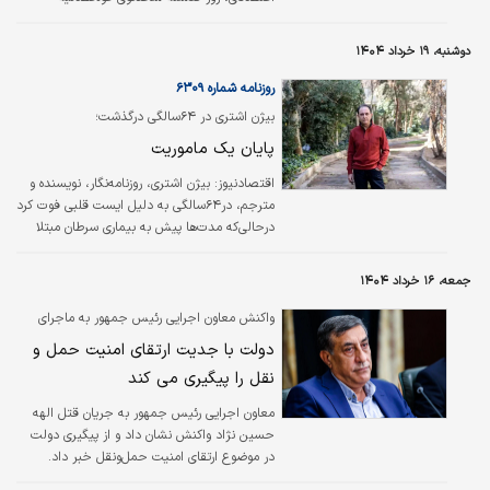
اطلاعات تازه‌ای از این پرونده اعلام کرد.
دوشنبه، ۱۹ خرداد ۱۴۰۴
روزنامه شماره ۶۳۰۹
بیژن اشتری در ۶۴سالگی درگذشت؛
پایان یک ماموریت
اقتصادنیوز:
بیژن اشتری، روزنامه‌نگار، نویسنده و
مترجم، در۶۴سالگی به دلیل ایست قلبی فوت کرد
در‌حالی‌که مدت‌ها پیش به بیماری سرطان مبتلا
شده بود. اگرچه اشتری سال‌های زیادی از عمرش را
پای روزنامه‌نگاری گذاشت و در نشریات بسیاری کار
جمعه، ۱۶ خرداد ۱۴۰۴
کرد و کتاب‌های سینمایی متفاوتی را به یادگار
گذاشت، اما کارنامه‌اش بیشتر با انتخاب
واکنش معاون اجرایی رئیس جمهور به ماجرای
هوشمندانه و ترجمه هدفمند آثاری شناخته
قتل الهه حسین‌نژاد:
دولت با جدیت ارتقای امنیت حمل و
می‌شود که اصطلاحا به کتاب‌های سرخ معروف
نقل را پیگیری می کند
شده‌اند. او در دهه هشتاد فعالیت‌های
روزنامه‌نگاری‌اش را متوقف کرد و به‌صورت تمام‌وقت
معاون اجرایی رئیس جمهور به جریان قتل الهه
روی این پروژه وقت گذاشت.
حسین نژاد واکنش نشان داد و از پیگیری دولت
در موضوع ارتقای امنیت حمل‌ونقل خبر داد.