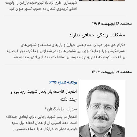
شهرسازی، طرح آزاد راه تبریز-مرند-بازرگان را اولویت
اصلی کریدوری شمال به جنوب کشور عنوان کرد.
سه‌شنبه، ۱۶ اردیبهشت ۱۴۰۴
مشکلات زندگی، معافی ندارند
دلارام حور مهر: میدان امام (نقش جهان) و بازارهای مختلف و شلوغی‌های
همیشگیش چرا جذابه؟ چون این شلوغی‌ها رو نمی‌شه ازش جدا کرد، بازار قیصریه
رو انتخاب کردم که قدم بزنم و مغازه‌ها رو تماشا کنم بعد از پیاده‌رویم تموم شد
خسته و تشنه رفتم بستنی بخورم منتظر آماده شدن سفارشم بودم
سه‌شنبه، ۰۹ اردیبهشت ۱۴۰۴
روزنامه شماره ۶۲۷۶
انفجار فاجعه‌بار بندر شهید رجایی و
چند نکته
سهراب دل‌انگیزان*
انفجار در بندر شهید رجایی دارای ابعادی چندگانه
است .بعد امنیتی آن از همان لحظه اول سایه
فرضیه عملیات خرابکارانه یا حمله دشمنان را
پیش رو دارد که وظیفه سازمان‌های امنیتی و