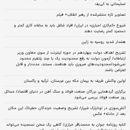
تسلیحاتی به کی‌یف
تصاویر تازه منتشرشده از رهبر انقلاب+ فیلم
شیوع «کم‌کاری اجباری» در ایران/ افراد شاغل باید به ساعات کاری کمتر و
دستمزد کمتر رضایت دهند
هشدار شدید روسیه به ژاپن
تشریح اهداف دولت چهاردهم در حوزه اینترنت از سوی معاون وزیر
ارتباطات/ آزمون دولت به رفع محدودیت یک یا چند پلتفرم محدود
نمی‌‎شود/محدودیت‌های ضروری باید هدفمند، مستند، مدت‌دار و قابل
اعتراض باشند
اولین واکنش ظریف به پیمان مکه بین عربستان، ترکیه و پاکستان
برگزاری گردهمایی بزرگان صنعت فولاد و سنگ آهن در دنیای اقتصاد/ مسائل
روز صنعت فولاد بررسی می‌شود
آتش‌سوزی در لوناپارک شیراز/ تشریح وضعیت خزندگان خطرناک این مکان
بعد از حادثه+ عکس
کنایه روزنامه جوان به محمدباقر خرازی/ گاهی یک سخن نسنجیده می‌تواند