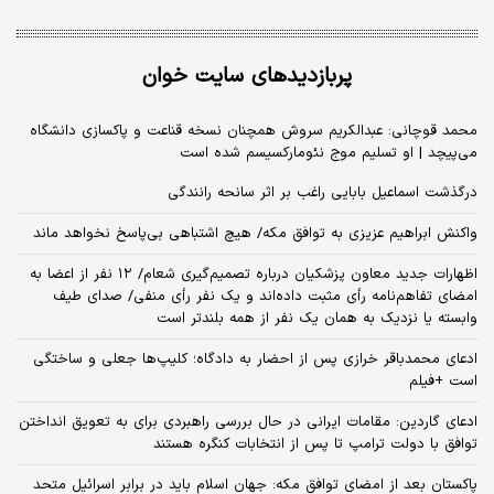
پربازدیدهای سایت خوان
محمد قوچانی: عبدالکریم سروش همچنان نسخه قناعت و پاکسازی دانشگاه
می‌پیچد | او تسلیم موج نئومارکسیسم شده است
درگذشت اسماعیل بابایی راغب بر اثر سانحه رانندگی
واکنش ابراهیم عزیزی به توافق مکه/ هیچ اشتباهی بی‌پاسخ نخواهد ماند
اظهارات جدید معاون پزشکیان درباره تصمیم‌گیری شعام/ ۱۲ نفر از اعضا به
امضای تفاهم‌نامه رأی مثبت داده‌اند و یک نفر رأی منفی/ صدای طیف
وابسته یا نزدیک به همان یک نفر از همه بلندتر است
ادعای محمدباقر خرازی پس از احضار به دادگاه؛ کلیپ‌ها جعلی و ساختگی
است +فیلم
ادعای گاردین: مقامات ایرانی در حال بررسی راهبردی برای به تعویق انداختن
توافق با دولت ترامپ تا پس از انتخابات کنگره هستند
پاکستان بعد از امضای توافق مکه: جهان اسلام باید در برابر اسرائیل متحد