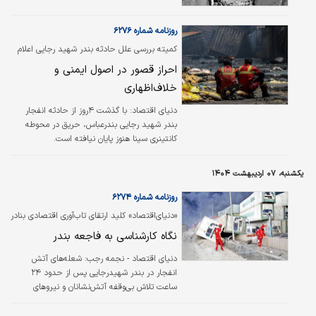
نظامی و سران کشور است که دقیق و بدون درنگ
موضوع را بررسی و تدبیر کنند. ولی ابعاد اقتصادی
روزنامه شماره ۶۲۷۶
و اجتماعی آن موضوعی فراگیر و البته
کمیته بررسی علل حادثه بندر شهید رجایی اعلام
حساسیت‌برانگیز است. از نگاه من این موضوع را
کرد
می‌توان با چند نکته بیشتر شکافت.
احراز قصور در اصول ایمنی و
خلاف‌اظهاری
دنیای اقتصاد: با گذشت ۴روز از حادثه انفجار
بندر شهید رجایی بندرعباس، حریق در محوطه
کانتینری سینا هنوز پایان نیافته است.
یکشنبه، ۰۷ اردیبهشت ۱۴۰۴
روزنامه شماره ۶۲۷۴
«دنیای‌اقتصاد» کلید ارتقای تاب‏‏‏‏‏‏‌آوری اقتصادی بنادر
در‌برابر حریق را بررسی می‌کند؛
نگاه کارشناسی به فاجعه بندر
دنیای اقتصاد - نجمه رجب:
شعله‌‌‌‌‌‌‌های آتش
انفجار در بندر شهیدرجایی پس از حدود ۲۴
ساعت تلاش بی‌‌‌‌‌‌‌وقفه آتش‌‌‌‌‌‌‌نشانان و نیروهای
امدادی سرانجام مهار شد. ظهر روز یکشنبه این
خبر همزمان با اعلام سه روز عزای عمومی در