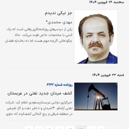
سه‌شنبه، ۲۶ فروردین ۱۴۰۴
هرمزگان، در حالی عنوان شد که هنوز لکه‌‌‌‌‌‌‌گیری در
نواحی مختلف بندرگاه ادامه داشت و در عین‌حال
جز نیکی ندیدم
عملیات جداسازی و انتقال کانتینرهای دیگر از
مهدی محمدی*
محوطه حادثه و نیز خنک‌‌‌‌‌‌‌سازی آنها در جریان بود.
انفجار در بندر شهیدرجایی یک رخداد کم‌‌‌‌‌‌‌سابقه
یکی از دردسرهای روزنامه‌نگاری وقتی است که یک
بندری محسوب می‌شود که ظهر روز شنبه، حوالی
آدمی با مختصات خاص فوت می‌کند، حالا
ساعت ۱۲ تا ۱۲:۳۰ظاهرا…
چگونه‌اش اگرچه مهم هست اما نه به‌اندازه فقدان
اش، منِ روزنامه‌نگار یا خبرنگار باید اطلاعات دست
اولی پیدا کنم، اگر دوست و آشنایی دارد، درباره‌اش
تحقیق کنم، گفتگویی انجام دهم، شاید هم آشنایی
شخصی داشته باشم که آن‌هم خاصیت خودش را
دارد، منتها از هر طرف نگاهش می‌کنم مسوولیت
شنبه، ۲۳ فروردین ۱۴۰۴
سنگینی دارد، این‌که به ورطه گزافه‌گویی نیفتم و
انصاف را رعایت کنم، حساسیت‌های به و نابجا چه
روزنامه شماره ۶۲۶۲
می‌شود و ازاین‌دست مسائل!
کشف میدان جدید نفتی در عربستان
خبر‌‌گزاری دولتی عربستان‌سعودی اعلام کرد؛ شرکت
نفتی آرامکو، ۱۴‌میدان و ذخایر نفت و گاز طبیعی
در منطقه شرقی و ربع الخالی کشف‌کرده که حاوی
حجم کمی هستند.