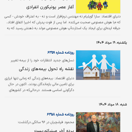
به یک‌میلیارد دلار برساند؟
آغاز عصر یونیکورن انفرادی
دنیای اقتصاد: سارا گویلیام نه مهندس نرم‌افزار است و نه - به اعتراف خودش - کسی
که «با هوش مصنوعی صحبت می‌کند». اما پس از فوت پدرش که اخیرا اتفاق افتاد،
جرقه ایده‌ای برای ایجاد یک استارت‌آپ هوش مصنوعی مولد به ذهنش رسید که به
افرادی مانند او کمک می‌کرد تا غم و اندوه خود را مدیریت کنند و امور عزیزان از
دست رفته خود را سر و سامان دهند. می‌توان آن را برنامه‌ریزی مراسم برای تشییع
یکشنبه، ۱۹ مرداد ۱۴۰۴
جنازه نامید.
روزنامه شماره ۶۳۵۹
نسل‌های جدید انتظارات خود را از بیمه تغییر
می‌دهند
نقشه راه تحول بیمه‌های زندگی
دنیای اقتصاد:
بیمه‌های زندگی که زمانی تنها ابزاری
برای تامین مالی بازماندگان بودند، اکنون در حال
دگرگونی اساسی هستند. درحالی‌که در کشورهای
توسعه‌یافته با کندی رشد مواجه شده‌اند، در
بازارهای نوظهور مانند آسیا و آفریقا رشدی
شنبه، ۱۸ مرداد ۱۴۰۴
چشم‌گیر را تجربه می‌کنند.
روزنامه شماره ۶۳۵۸
محمود فرشچیان در ۹۶ سالگی درگذشت؛
پرده آخر مینیاتوریست