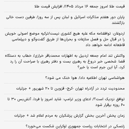
قیمت طلا امروز جمعه ۱۶ مرداد ۱۴۰۵/ افزایش قیمت طلا
پایان دور هفتم مذاکرات اسرائیل و لبنان پس از سه روز/ طرفین دست خالی
بازگشتند
اردوغان: توافقنامه مکه علیه هیچ کشوری نیست/ترکیه موضع اصولی خویش
را در قبال حل و فصل منازعات و بحران‌ها از طریق گفت‌وگو و دیپلماسی
قاطعانه ادامه خواهد داد
واکنش تند امام جمعه اردبیل به اظهارات محمدباقر خرازی/ خطاب به دستگاه
قضا: شخصی خبر دروغ به رهبری بست و دفتر رهبری با صراحت آن را رد
کرد، آیا این جرم است یا خیر؟
هواشناسی تهران اطلاعیه داد/ هوا خنک می شود؟
محدودیت تردد در آزادراه تهران -کرج- قزوین تا ۲۰ شهریور + جزئیات
توافق نزدیک است؟/ ادعای وزیر ترامپ: شاید امروز یا فردا، آتش‌بس ۳۰ تا
۶۰ روزه برقرار شود
زمان پخش آخرین بخش گزارش پزشکیان به مردم اعلام شد + جزئیات
زلنسکی در انتخابات ریاست جمهوری اوکراین شکست می‌خورد؟