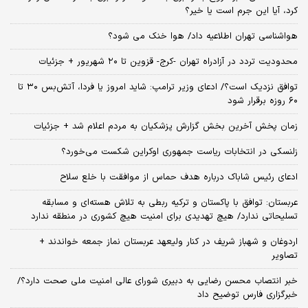
کرد، آیا این جرم است یا خیر؟
هواشناسی تهران اطلاعیه داد/ هوا خنک می شود؟
محدودیت تردد در آزادراه تهران -کرج- قزوین تا ۲۰ شهریور + جزئیات
توافق نزدیک است؟/ ادعای وزیر ترامپ: شاید امروز یا فردا، آتش‌بس ۳۰ تا
۶۰ روزه برقرار شود
زمان پخش آخرین بخش گزارش پزشکیان به مردم اعلام شد + جزئیات
زلنسکی در انتخابات ریاست جمهوری اوکراین شکست می‌خورد؟
ادعای رئیس شاباک درباره هدف حماس از موافقت با خلع سلاح
عربستان: توافق با پاکستان و ترکیه ربطی به تلاش هسته‌ای و مسابقه
تسلیحاتی ندارد/ هیچ تهدیدی برای امنیت هیچ کشوری در منطقه ندارد
اردوغان و شهباز شریف در کنار ولیعهد عربستان نماز جمعه خواندند +
تصاویر
خبر انتصاب محسن رضایی به دبیری شورای عالی امنیت ملی صحت دارد؟/
خبرگزاری فارس توضیح داد