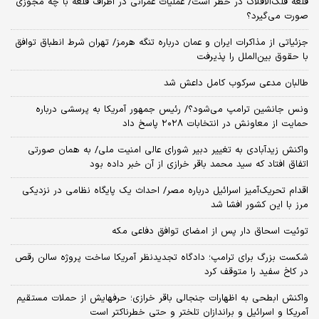
قلعه فلک‌الافلاک در خطر است/ عملیات عمرانی در اطراف قلعه با چه مجوزی
صورت می‌گیرد؟
جزئیاتی از مذاکرات ایران و عمان درباره تنگه هرمز/ تهران شرط انطباق توافق
با حقوق بین‌الملل را پذیرفت
طالبان مدعی سرکوب کامل داعش شد
ونس جانشین ترامپ می‌شود؟/ رئیس جمهور آمریکا به پرسشی درباره
حمایت از معاونش در انتخابات ۲۰۲۸ پاسخ داد
واکنش زیدآبادی به تغییر دبیر شورای عالی امنیت ملی/ به همان صورتی
اتفاق افتاد که سید محمد باقر خرازی از آن خبر داده بود
اقدام تحریک‌آمیز اسرائیل درباره مصر/ احداث یک پایگاه نظامی در نزدیکی
مرز با این کشور افشا شد
توئیت اسحاق دار پس از امضای توافق دفاعی مکه
شکست بزرگ برای ترامپ؛ دادگاه تجدیدنظر آمریکا ساخت پروژه سالن رقص
در کاخ سفید را متوقف کرد
واکنش ابطحی به اظهارات جنجالی باقر خرازی؛ حرفهایش از حملات مستقیم
آمریکا و اسرائیل و براندازان تلختر و حتی خطرناکتر است