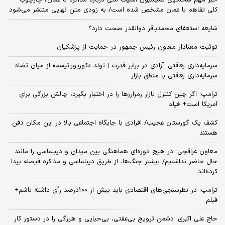
کلی تفاهم با عمان مشخص شده است/ به زودی متن نهایی منتشر می‌شود
شایعه استعفای محمدباقر ذوالقدر صحت دارد؟
توئیت معنادار معاون رئیس جمهور در حمایت از پزشکیان
سرمایه‌داری رفاقتی؛ آزادی در برابر قدرت | تولد «کورپوراتیسم» از میان تضاد
سرمایه‌داری رفاقتی با منطق بازار
ترامپ: اگر چین کنترل بازار رمزارزها را در اختیار بگیرد، چالش بزرگی برای
آمریکا است+ فیلم
کشف یک گورستان عجیب/ افرادی با جایگاه اجتماعی بالا در این مکان دفن
هستند
معاون عراقچی: در هیچ دوره‌ای هماهنگی بین میدان و دیپلماسی را مانند
حال حاضر نداشتیم/ بیشتر جنگ‌ها، از طریق دیپلماسی و مذاکره فیصله پیدا
کرده‌اند
ترامپ: در نظرسنجی‌های اقتصادی باید بیش از 100درصد رأی داشته باشم+
فیلم
حاج علی اکبری: دشمن ترویج بی‌عفتی، بی‌حیایی و هرزگی را در دستور کار