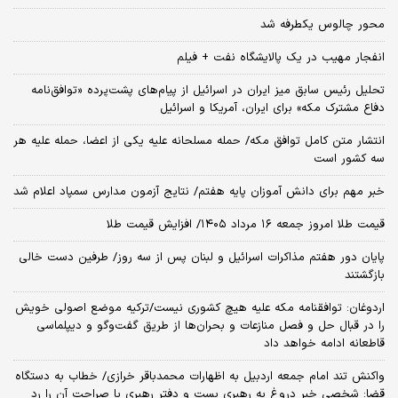
محور چالوس یکطرفه شد
انفجار مهیب در یک پالایشگاه نفت + فیلم
تحلیل رئیس سابق میز ایران در اسرائیل از پیام‌های پشت‌پرده «توافق‌نامه
دفاع مشترک مکه» برای ایران، آمریکا و اسرائیل
انتشار متن کامل توافق مکه/ حمله مسلحانه علیه یکی از اعضا، حمله علیه هر
سه کشور است
خبر مهم برای دانش آموزان پایه هفتم/ نتایج آزمون مدارس سمپاد اعلام شد
قیمت طلا امروز جمعه ۱۶ مرداد ۱۴۰۵/ افزایش قیمت طلا
پایان دور هفتم مذاکرات اسرائیل و لبنان پس از سه روز/ طرفین دست خالی
بازگشتند
اردوغان: توافقنامه مکه علیه هیچ کشوری نیست/ترکیه موضع اصولی خویش
را در قبال حل و فصل منازعات و بحران‌ها از طریق گفت‌وگو و دیپلماسی
قاطعانه ادامه خواهد داد
واکنش تند امام جمعه اردبیل به اظهارات محمدباقر خرازی/ خطاب به دستگاه
قضا: شخصی خبر دروغ به رهبری بست و دفتر رهبری با صراحت آن را رد