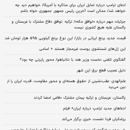
ادعای ترامپ درباره تمایل ایران برای مذاکره با آمریکا/ خواهیم دید چه
خواهد شد/ ممکن است آخرین رئیس‌ جمهور جمهوری خواه باشم
جزئیات مهم درباره «توافق مکه»/ ترکیه‌: توافق دفاع مشترک با عربستان و
پاکستان علیه هیچ کشوری نیست
قیمت جدید برنج ایرانی در بازار/ این نوع برنج کیلویی 595 هزار تومان شد
این ژل‌های شستشوی پوست غیرمجاز هستند + اسامی
گفتگوی تلفنی نخست وزیر هند با نتانیاهو/ محور رایزنی چه بود؟
دلیل عجیب قطع برق این شهر
علم‌الهدی: عقب‌نشینی از حقوق هسته‌ای و محور مقاومت، قدرت ایران را از
بین می‌برد
پاکستان، عربستان و ترکیه پیمان مشترک دفاعی امضا کردند
ادعاهای جدید ترامپ درباره ایران+ فیلم
پزشکیان فردا نشست خبری برگزار می‌کند
خبر مهم سخنگوی کمیسیون امنیت ملی درباره مذاکره با عمان/ چارچوب