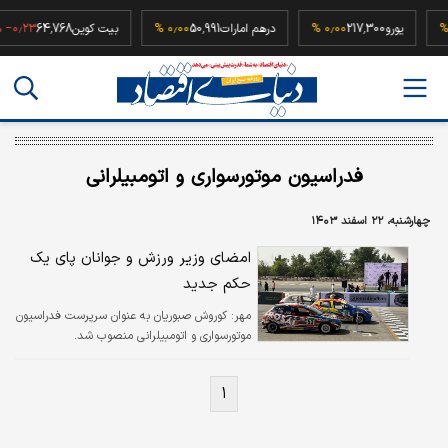
۰٫۰
یورو
217,300
۰٫۰۰ %
درهم امارات
50,991
۰٫۰۰ %
بیت کوین
64,768
۰٫۲۳ %
فدراسیون موتورسواری و اتومبیلرانی
چهارشنبه، ۲۲ اسفند ۱۴۰۳
امضای وزیر ورزش و جوانان پای یک
حکم جدید
مهر:
کوروش صبوریان به عنوان سرپرست فدراسیون
موتورسواری و اتومبیلرانی منصوب شد.
۱