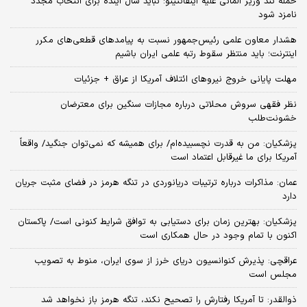
حمله تند وزیر آلمانی علیه اینفانتینو؛ نباید سال آینده برای انتخاب مجدد
نامزد شود
هشدار معاون علمی رئیس‌جمهور نسبت به پیامدهای قطعی‌های مکرر
اینترنت؛ باید منتظر سقوط رتبه علمی ایران باشیم
مهلت پایانی خروج نیروهای ائتلاف آمریکا از عراق + جزئیات
نظر فقهی سروش محلاتی درباره مجازات سنگین برای معترضان
خشونت‌طلب
پزشکیان: من به قدرت نچسبیده‌ام/ برای همیشه که نمی‌توان جنگید/ واقعاً
آمریکا برای ما غیرقابل اعتماد است
عمان: مذاکرات درباره ترتیبات دریانوردی در تنگه هرمز در فضای مثبت جریان
دارد
پزشکیان‌: بهترین زمان برای دستیابی به توافق شرایط کنونی است/ پاکستان
اکنون با تمام وجود در حال همکاری است
عراقچی: پذیرش کنوانسیون دریای خرز از سوی ایران، منوط به تصویب
مجلس است
ذوالقدر: تا آمریکا رفتارش را تصحیح نکند، تنگه هرمز باز نخواهد شد