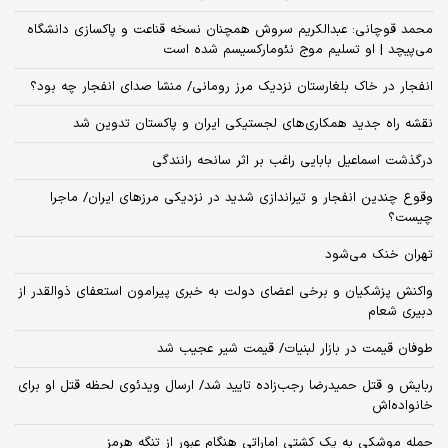
محمد قوچانی: عبدالکریم سروش همچنان نسخه قناعت و پاکسازی دانشگاه
می‌پیچد | او تسلیم موج نئومارکسیسم شده است
انفجار در خاک بلغارستان نزدیک مرز رومانی/ منشا صدای انفجار چه بود؟
نقشه راه جدید همکاری‌های لجستیکی ایران و پاکستان تدوین شد
درگذشت اسماعیل بابایی راغب بر اثر سانحه رانندگی
وقوع چندین انفجار و تیراندازی شدید در نزدیکی مرز‌های ایران/ ماجرا
چیست؟
تهران خنک می‌شود
واکنش پزشکیان و برخی اعضای دولت به خبری پیرامون استعفای ذوالقدر از
دبیری شعام
طوفان قیمت در بازار لبنیات/ قیمت شیر عجیب شد
ربایش و قتل حمیدرضا رجب‌زاده تایید شد/ ارسال ویدئوی لحظه قتل او برای
خانواده‌اش
حمله موشکی به یک کشتی اماراتی هنگام عبور از تنگه هرمز