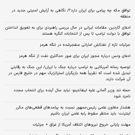
توافق مکه چه پیامی برای ایران دارد؟/ نگاهی به آرایش امنیتی جدید در
منطقه
ادعای گاردین: مقامات ایرانی در حال بررسی راهبردی برای به تعویق انداختن
توافق با دولت ترامپ تا پس از انتخابات کنگره هستند
جزئیات تازه از نفتکش اماراتی منفجرشده در تنگه هرمز
ادعای ونس درباره مجوز ایران برای عبور حداکثری نفت از تنگه هرمز
توصیه رسانه آمریکایی به ترامپ درباره جنگ با ایران/ این جنگ به رقابتی
تبدیل شده است که تقریباً همه بازیگران استراتژیک مهم در خلیج فارس در
آن شرکت دارند
حمله تند وزیر آلمانی علیه اینفانتینو؛ نباید سال آینده برای انتخاب مجدد
نامزد شود
هشدار معاون علمی رئیس‌جمهور نسبت به پیامدهای قطعی‌های مکرر
اینترنت؛ باید منتظر سقوط رتبه علمی ایران باشیم
مهلت پایانی خروج نیروهای ائتلاف آمریکا از عراق + جزئیات