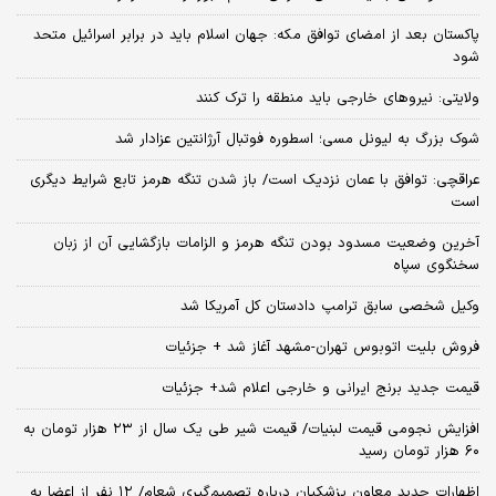
پاکستان بعد از امضای توافق مکه: جهان اسلام باید در برابر اسرائیل متحد
شود
ولایتی: نیروهای خارجی باید منطقه را ترک کنند
شوک بزرگ به لیونل مسی؛ اسطوره فوتبال آرژانتین عزادار شد
عراقچی: توافق با عمان نزدیک است/ باز شدن تنگه هرمز تابع شرایط دیگری
است
آخرین وضعیت مسدود بودن تنگه هرمز و الزامات بازگشایی آن از زبان
سخنگوی سپاه
وکیل شخصی سابق ترامپ دادستان کل آمریکا شد
فروش بلیت اتوبوس تهران-مشهد آغاز شد + جزئیات
قیمت جدید برنج ایرانی و خارجی اعلام شد+ جزئیات
افزایش نجومی قیمت لبنیات/ قیمت شیر طی یک سال از ۲۳ هزار تومان به
۶۰ هزار تومان رسید
اظهارات جدید معاون پزشکیان درباره تصمیم‌گیری شعام/ ۱۲ نفر از اعضا به