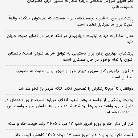
نظر فقهی سروش محلاتی درباره مجازات سنگین برای معترضان
خشونت‌طلب
پزشکیان: من به قدرت نچسبیده‌ام/ برای همیشه که نمی‌توان جنگید/ واقعاً
آمریکا برای ما غیرقابل اعتماد است
عمان: مذاکرات درباره ترتیبات دریانوردی در تنگه هرمز در فضای مثبت جریان
دارد
پزشکیان‌: بهترین زمان برای دستیابی به توافق شرایط کنونی است/ پاکستان
اکنون با تمام وجود در حال همکاری است
عراقچی: پذیرش کنوانسیون دریای خرز از سوی ایران، منوط به تصویب
مجلس است
ذوالقدر: تا آمریکا رفتارش را تصحیح نکند، تنگه هرمز باز نخواهد شد
روایت پزشکیان از جلسه با رهبر شهید انقلاب درباره استیضاح وزرا/ عده‌ای در
داخل نمی‌خواهند تحریم‌ها برداشته شود/ خیلی ها دلشان می خواست من
استعفا بدهم اما ...
نرخ ارز دلار، طلا و یورو امروز شنبه ۱۷ مرداد ۱۴۰۵/ رشد قیمت طلا و سکه
قیمت دلار، یورو و درهم امروز شنبه ۱۷ مرداد ۱۴۰۵ |کاهش قیمت دلار