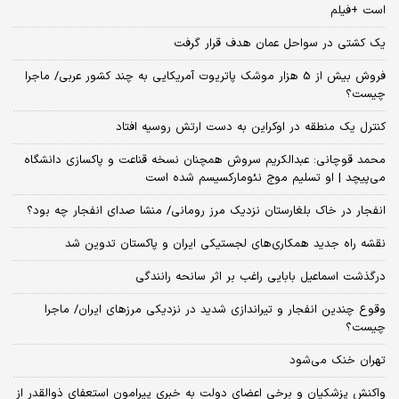
است +فیلم
یک کشتی در سواحل عمان هدف قرار گرفت
فروش بیش از 5 هزار موشک پاتریوت آمریکایی به چند کشور عربی/ ماجرا
چیست؟
کنترل یک منطقه در اوکراین به دست ارتش روسیه افتاد
محمد قوچانی: عبدالکریم سروش همچنان نسخه قناعت و پاکسازی دانشگاه
می‌پیچد | او تسلیم موج نئومارکسیسم شده است
انفجار در خاک بلغارستان نزدیک مرز رومانی/ منشا صدای انفجار چه بود؟
نقشه راه جدید همکاری‌های لجستیکی ایران و پاکستان تدوین شد
درگذشت اسماعیل بابایی راغب بر اثر سانحه رانندگی
وقوع چندین انفجار و تیراندازی شدید در نزدیکی مرز‌های ایران/ ماجرا
چیست؟
تهران خنک می‌شود
واکنش پزشکیان و برخی اعضای دولت به خبری پیرامون استعفای ذوالقدر از