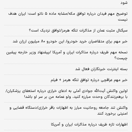
شود
توضیح مهم فیدان درباره توافق مکه/مشابه ماده ۵ ناتو است؛ ایران هدف
نیست
سیگنال‌ مثبت عمان از مذاکرات تنگه هرمز/توافق نزدیک است؟
خبر مهم برای متقاضیان خرید خودرو/ این خودرو ۸۰ میلیون ارزان شد
نسخه‌ مهم ظریف درباره مذاکرات ایران و آمریکا /پیشنهاد وزیر خارجه پیشین
چیست؟
بسته اینترنت خبرنگاران فعال شد
خبر مهم عراقچی درباره توافق تنگه هرمز + فیلم
اولین واکنش آیت‌الله جوادی آملی به ادعای خرازی درباره استعفای پزشکیان/
با برهم‌زنندگان وحدت مبارزه کنید، ولو عمامه من بر سر او باشد!
واکنش تند جامعه روحانیت مبارز به اظهارات باقر خرازی/دستگاه قضایی و
امنیتی برخورد کنند
اظهارات تازه ظریف درباره مذاکرات ایران و آمریکا