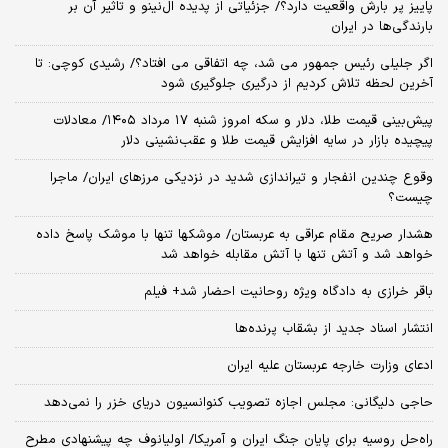
پاییز پر بارش واقعیت دارد؟/ جزئیاتی از پدیده ال‌نینو و تاثیر آن بر
بارندگی‌ها در ایران
اگر جلیلی رئیس جمهور می شد، چه اتفاقی می افتاد؟/ رشیدی کوچی: تا
آخرین لحظه تلاش کردیم از درگیری جلوگیری شود
پیش‌بینی قیمت طلا، دلار و سکه امروز شنبه ۱۷ مرداد ۱۴۰۵/ معادلات
پیچیده بازار در سایه افزایش قیمت طلا و عقب‌نشینی دلار
وقوع چندین انفجار و تیراندازی شدید در نزدیکی مرز‌های ایران/ ماجرا
چیست؟
هشدار صریح مقام عراقی به عربستان/ موشکها تنها با موشک پاسخ داده
خواهد شد و آتش تنها با آتش مقابله خواهد شد
باقر خرازی به دادگاه ویژه روحانیت احضار شد+ فیلم
انتشار اسناد جدید از بشقاب پرنده‌ها
ادعای وزارت خارجه عربستان علیه ایران
حاجی دلیگانی: مجلس اجازه تصویب کنوانسیون دریای خزر را نمی‌دهد
راه‌حل روسیه برای پایان جنگ ایران و آمریکا/ اولیانوف چه پیشنهادی مطرح