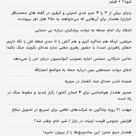
شود؟ + فیلم
ردپای بیش از ۳ یا ۴ جرم جدی امنیتی و کیفری در گفته های محمدباقر
خرازی/ هشدار برای آن‌هایی که می‌خواهند به ۲۵۰ هزار نفر بپیوندند
انتقاد یک امام جمعه به دولت پزشکیان درباره بی حجابی
مرعشی: اینکه هم مذاکره کنیم و هم آتش را تا حدی شعله اش را نگه داریم،
خطای راهبردی است/ با حضور رهبری معنی ندارد عده‌ای بگویند جنگ باشد!
حاجی دلیگانی: مجلس اجازه تصویب کنوانسیون دریای خزر را نمی‌دهد
ادعای دولت مستعفی یمن درباره حمله به مواضع انصارالله
شنیده شدن صدای چند انفجار در سوریه
صدور هشدار هواشناسی برای ۴ استان کشور/ رگبار شدید و سقوط سنگ در
راه است
مهلت ۲۱ روزه پنتاگون به شرکت‌های دفاعی برای تسریع در تحویل سلاح
افزایش نجومی قیمت لبنیات در بازار / شیر خام چقدر شد؟
هشدار مینو محرز؛ این ساندویچ‌ها را از بیرون نخرید!