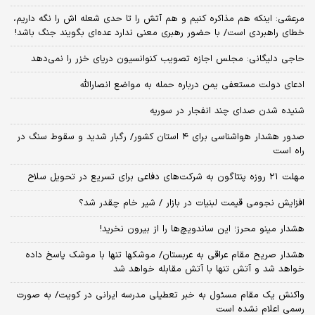
مرعشی: اینکه هم مذاکره کنیم و هم آتش را تا حدی شعله اش را نگه داریم،
خطای راهبردی است/ با حضور رهبری معنی ندارد عده‌ای بگویند جنگ باشد!
حاجی دلیگانی: مجلس اجازه تصویب کنوانسیون دریای خزر را نمی‌دهد
ادعای دولت مستعفی یمن درباره حمله به مواضع انصارالله
شنیده شدن صدای چند انفجار در سوریه
صدور هشدار هواشناسی برای ۴ استان کشور/ رگبار شدید و سقوط سنگ در
راه است
مهلت ۲۱ روزه پنتاگون به شرکت‌های دفاعی برای تسریع در تحویل سلاح
افزایش نجومی قیمت لبنیات در بازار / شیر خام چقدر شد؟
هشدار مینو محرز؛ این ساندویچ‌ها را از بیرون نخرید!
هشدار صریح مقام عراقی به عربستان/ موشکها تنها با موشک پاسخ داده
خواهد شد و آتش تنها با آتش مقابله خواهد شد
واکنش یک مقام مسئول به خبر تعطیلی مدرسه ایرانی در کویت/ به صورت
رسمی اعلام نشده است