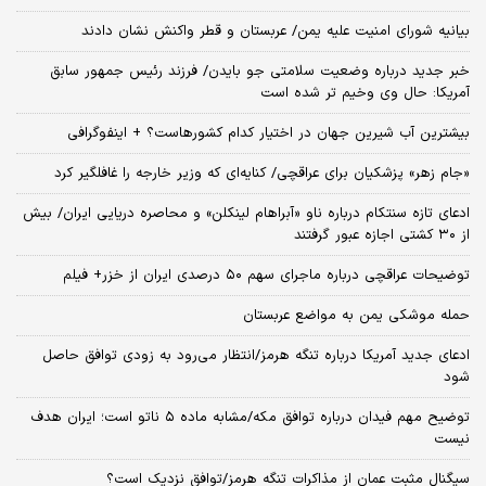
بیانیه شورای امنیت علیه یمن/ عربستان و قطر واکنش نشان دادند
خبر جدید درباره وضعیت سلامتی جو بایدن/ فرزند رئیس جمهور سابق
آمریکا: حال وی وخیم تر شده است
بیشترین آب شیرین جهان در اختیار کدام کشورهاست؟ + اینفوگرافی
«جام زهر» پزشکیان برای عراقچی/ کنایه‌ای که وزیر خارجه را غافلگیر کرد
ادعای تازه سنتکام درباره ناو «آبراهام لینکلن» و محاصره دریایی ایران/ بیش
از ۳۰ کشتی اجازه عبور گرفتند
توضیحات عراقچی درباره ماجرای سهم ۵۰ درصدی ایران از خزر+ فیلم
حمله موشکی یمن به مواضع عربستان
ادعای جدید آمریکا درباره تنگه هرمز/انتظار می‌رود به زودی توافق حاصل
شود
توضیح مهم فیدان درباره توافق مکه/مشابه ماده ۵ ناتو است؛ ایران هدف
نیست
سیگنال‌ مثبت عمان از مذاکرات تنگه هرمز/توافق نزدیک است؟