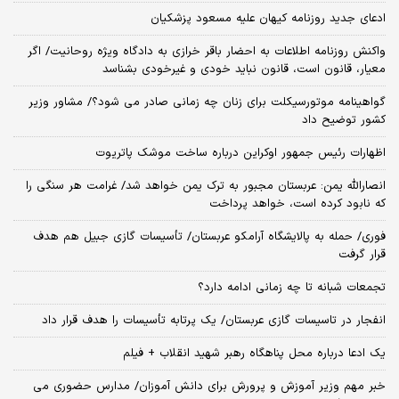
ادعای جدید روزنامه کیهان علیه مسعود پزشکیان
واکنش روزنامه اطلاعات به احضار باقر خرازی به دادگاه ویژه روحانیت/ اگر
معیار، قانون است، قانون نباید خودی و غیرخودی بشناسد
گواهینامه موتورسیکلت برای زنان چه زمانی صادر می شود؟/ مشاور وزیر
کشور توضیح داد
اظهارات رئیس جمهور اوکراین درباره ساخت موشک پاتریوت
انصارالله یمن: عربستان مجبور به ترک یمن خواهد شد/ غرامت هر سنگی را
که نابود کرده است، خواهد پرداخت
فوری/ حمله به پالایشگاه آرامکو عربستان/ تأسیسات گازی جبیل هم هدف
قرار گرفت
تجمعات شبانه تا چه زمانی ادامه دارد؟
انفجار در تاسیسات گازی عربستان/ یک پرتابه تأسیسات را هدف قرار داد
یک ادعا درباره محل پناهگاه‌ رهبر شهید انقلاب + فیلم
خبر مهم وزیر آموزش و پرورش برای دانش آموزان/ مدارس حضوری می