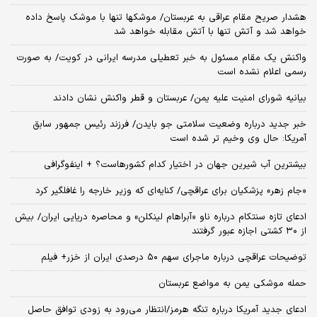
هشدار صریح مقام عراقی به عربستان/ موشکها تنها با موشک پاسخ داده
خواهد شد و آتش تنها با آتش مقابله خواهد شد
واکنش یک مقام مسئول به خبر تعطیلی مدرسه ایرانی در کویت/ به صورت
رسمی اعلام نشده است
بیانیه شورای امنیت علیه یمن/ عربستان و قطر واکنش نشان دادند
خبر جدید درباره وضعیت سلامتی جو بایدن/ فرزند رئیس جمهور سابق
آمریکا: حال وی وخیم تر شده است
بیشترین آب شیرین جهان در اختیار کدام کشورهاست؟ + اینفوگرافی
«جام زهر» پزشکیان برای عراقچی/ کنایه‌ای که وزیر خارجه را غافلگیر کرد
ادعای تازه سنتکام درباره ناو «آبراهام لینکلن» و محاصره دریایی ایران/ بیش
از ۳۰ کشتی اجازه عبور گرفتند
توضیحات عراقچی درباره ماجرای سهم ۵۰ درصدی ایران از خزر+ فیلم
حمله موشکی یمن به مواضع عربستان
ادعای جدید آمریکا درباره تنگه هرمز/انتظار می‌رود به زودی توافق حاصل