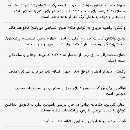
اظهارات جدید معاون پزشکیان درباره تصمیم‌گیری شعام/ ۱۲ نفر از اعضا به
امضای تفاهم‌نامه رأی مثبت داده‌اند و یک نفر رأی منفی/ صدای طیف
وابسته یا نزدیک به همان یک نفر از همه بلندتر است
واکنش ابراهیم عزیزی به توافق مکه/ هیچ اشتباهی بی‌پاسخ نخواهد ماند
اولین واکنش آیت‌الله جوادی آملی به ادعای خرازی درباره استعفای پزشکیان/
با برهم‌زنندگان وحدت مبارزه کنید، ولو عمامه من بر سر او باشد!
ادعای محمدباقر خرازی پس از احضار به دادگاه؛ کلیپ‌ها جعلی و ساختگی
است +فیلم
پاکستان بعد از امضای توافق مکه: جهان اسلام باید در برابر اسرائیل متحد
شود
عراقچی: پذیرش کنوانسیون دریای خرز از سوی ایران، منوط به تصویب
مجلس است
ادعای گاردین: مقامات ایرانی در حال بررسی راهبردی برای به تعویق انداختن
توافق با دولت ترامپ تا پس از انتخابات کنگره هستند
قیمت جدید برنج ایرانی و خارجی اعلام شد+ جزئیات