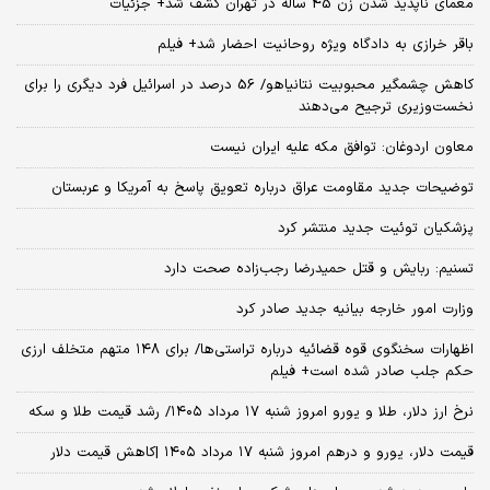
معمای ناپدید شدن زن 45 ساله در تهران کشف شد+ جزئیات
باقر خرازی به دادگاه ویژه روحانیت احضار شد+ فیلم
کاهش چشمگیر محبوبیت نتانیاهو/ 56 درصد در اسرائیل فرد دیگری را برای
نخست‌وزیری ترجیح می‌دهند
معاون اردوغان: توافق مکه علیه ایران نیست
توضیحات جدید مقاومت عراق درباره تعویق پاسخ به آمریکا و عربستان
پزشکیان توئیت جدید منتشر کرد
تسنیم: ربایش و قتل حمیدرضا رجب‌زاده صحت دارد
وزارت امور خارجه بیانیه جدید صادر کرد
اظهارات سخنگوی قوه قضائیه درباره تراستی‌ها/ برای ۱۴۸ متهم متخلف ارزی
حکم جلب صادر شده است+ فیلم
نرخ ارز دلار، طلا و یورو امروز شنبه ۱۷ مرداد ۱۴۰۵/ رشد قیمت طلا و سکه
قیمت دلار، یورو و درهم امروز شنبه ۱۷ مرداد ۱۴۰۵ |کاهش قیمت دلار