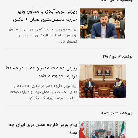
پنجشنبه، ۲۰ دی ۱۴۰۳
پیش در ژوئیه۲۰۰۴ بود که چین و شورای همکاری
خلیج‌فارس (شامل بحرین، کویت، عمان، قطر،
رایزنی غریب‌آبادی با معاون وزیر
عربستان سعودی و امارات) اولین مذاکرات
خارجه سلطان‌نشین عمان + عکس
توافق‌نامه تجارت آزاد را آغاز کردند.به‌همین ترتیب،
عربستان سعودی همچنان از بزرگ‌ترین شرکای
ایرنا:
معاون وزیر خارجه کشورمان امروز با معاون
تجاری چین در منطقه است. این امر باعث نگرانی
وزیر امور خارجه سلطان‌نشین عمان دیدار و
واشنگتن شده است…
گفت‌وگو کرد.
دوشنبه، ۱۷ دی ۱۴۰۳
رایزنی مقامات مصر و عمان در مسقط
درباره تحولات منطقه
ایرنا:
وزیر خارجه مصر در سفری به مسقط با
معاون نخست‌ وزیر عمان دیدار و درباره تحولات
منطقه به ویژه سوریه، گفت‌وگو کرد.
چهارشنبه، ۱۲ دی ۱۴۰۳
پیام وزیر خارجه عمان برای ایران چه
بود؟