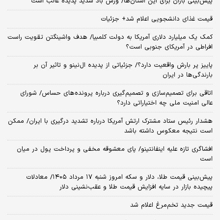
پیش‌بینی باران برای این استان‌ها/ وزش باد شدید پدیده غالب است
قیمت غذای دانشجویی اعلام شد+ جزئیات
کمک یک میلیارد دلاری آمریکا به دولت کلمبیا/ هدف واشینگتن تقویت راست
افراطی در آمریکای جنوبی است؟
پاییز پر بارش واقعیت دارد؟/ جزئیاتی از پدیده ال‌نینو و تاثیر آن بر
بارندگی‌ها در ایران
اتاقی برای تصمیم‌سازی و تصمیم‌گیری درباره پرونده‌های حساس/ شورای
عالی امنیت ملی چه اختیاراتی دارد؟
هشدار رئیس ستاد مشترک ارتش آمریکا درباره تشدید درگیری با ایران/ ممکن
است نتیجه معکوس داشته باشد
افشاگری تازه علیه اینفانتینو/ پای معشوقه مخفی و پرداخت پول در میان
است
پیش‌بینی قیمت طلا، دلار و سکه امروز شنبه ۱۷ مرداد ۱۴۰۵/ معادلات
پیچیده بازار در سایه افزایش قیمت طلا و عقب‌نشینی دلار
قیمت جدید تخم‌مرغ اعلام شد