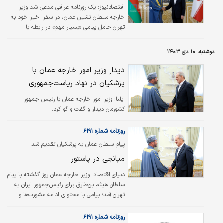
اقتصادنیوز:
یک روزنامه عراقی مدعی شد وزیر
خارجه سلطان نشین عمان، در سفر اخیر خود به
تهران حامل پیامی «بسیار مهم» در رابطه با
مذاکرات هسته‌ای با آمریکا بوده است.
دوشنبه، ۱۰ دی ۱۴۰۳
دیدار وزیر امور خارجه عمان با
پزشکیان در نهاد ریاست‌جمهوری
ایلنا:
وزیر امور خارجه عمان با رئیس جمهور
کشورمان دیدار و گفت و گو کرد.
روزنامه شماره ۶۱۹۱
پیام سلطان عمان به پزشکیان تقدیم شد
میانجی در پاستور
دنیای اقتصاد:
وزیر خارجه عمان روز گذشته با پیام
سلطان هیثم بن‌طارق برای رئیس‌جمهور ایران به
تهران آمد؛ پیامی با محتوای ادامه مشورت‌ها و
تاکید بر گسترش روابط. ارتقای تجارت دوجانبه و
فعال شدن کمیسیون مشترک، تحولات منطقه
روزنامه شماره ۶۱۹۱