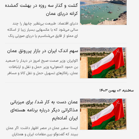
گشت و گذار سه روزه در بهشت گمشده
کرانه دریای عمان
دنیای اقتصاد: طبیعت بی‌نظیر چابهار را چند
سالی می‌شود که با عکسهایی بسیار زیبا از اسکله
ای مملو از قایق می‌شناسیم یا دریای صورتی رنگ
آن یا تلاقی کویر و دریا در دَرَک این مقصد پرجاذبه
را به یکی از برنامه‌های سفر برای همه علاقه‌مندان
سهم اندک ایران در بازار پررونق عمان
به گردشگری تبدیل کرده است.
اکوایران:
وزیر صمت صبح امروز در دیدار با «سعید
بن حمود المعولی» وزیر حمل و نقل و ارتباطات
عمان، راه‌کارهای تسهیل حمل و نقل کالا و مسافر
و تبادلات بازرگانان و تجار دو کشور در چارچوب
گسترش همکاری‌های اقتصادی و تجاری را مورد
سه‌شنبه، ۰۲ بهمن ۱۴۰۳
بحث و تبادل‌نظر قرار داد.
عمان دست به کار شد/ برای میزبانی
مذاکراتی دیگر درباره برنامه هسته‌ای
ایران آماده‌ایم
ایسنا:
سفیر عمان در مصر اظهار داشت: اگر عمان
ببیند که گفت‌وگو بین مقامات ایران و همتایان