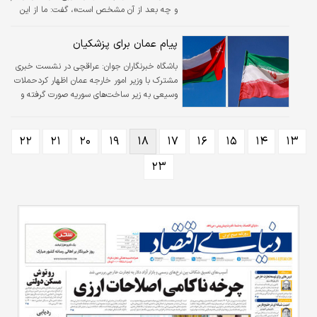
و چه بعد از آن مشخص است»، گفت: ما از این
جهت از دوستان خود در عمان تشکر و قدردانی
می‌کنیم .
پیام عمان برای پزشکیان
باشگاه خبرنگاران جوان:
عراقچی در نشست خبری
مشترک با وزیر امور خارجه عمان اظهار کردحملات
وسیعی به زیر ساخت‌های سوریه صورت گرفته و
اتفاق نظر داریم که در غزه باید آتش‌بس فوری
برقرار شود.
۲۲
۲۱
۲۰
۱۹
۱۸
۱۷
۱۶
۱۵
۱۴
۱۳
۲۳