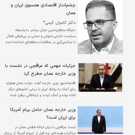
به‌ویژه سوریه و فعال شدن عمان در میانجی‌گری
چشم‌انداز اقتصادی همسوی ایران و
مذاکرات از جمله محورها و گمانه‌زنی‌های مربوط به
عمان
این سفر بود. بازه زمانی این سفر آن هم ۲۰روز
پیش از مراسم تحلیف ترامپ و در شرایطی که
دکتر کامران کرمی*
پیش‌تر رسانه‌ها عمان را کانال انتقال پیام دانسته
جایگاه سلطان‌نشین عمان بیشتر به واسطه
بودند، مورد توجه قرار گرفته است.
سیاست خارجی متوازن و مبتنی بر بی‌طرفی فعال
با میانجی‌گری در مناقشات منطقه‌ای شناخته شده
و کمتر به بعد چشم‌انداز توسعه اقتصادی این
کشور اشاره شده است که می‌تواند نقش تکمیلی
برای بندر چابهار و دسترسی به کریدور شمال-
جزئیات مهمی که عراقچی در نشست با
جنوب ایفا کند.
وزیر خارجه عمان مطرح کرد
اقتصادنیوز:
وزیر خارجه گفت:‌ دولت عمان همواره
برای کمک به روابط ایران با برخی کشورهای دیگر
آماده بوده و کمک کردند و ارتباطاتی برقرار شده
است.
وزیر خارجه عمان حامل پیام آمریکا
برای ایران است؟
ایسنا:
عراقچی با بیان اینکه «نقش عمان در
مذاکرات هسته‌ای چه قبل از خروج آمریکا از برجام