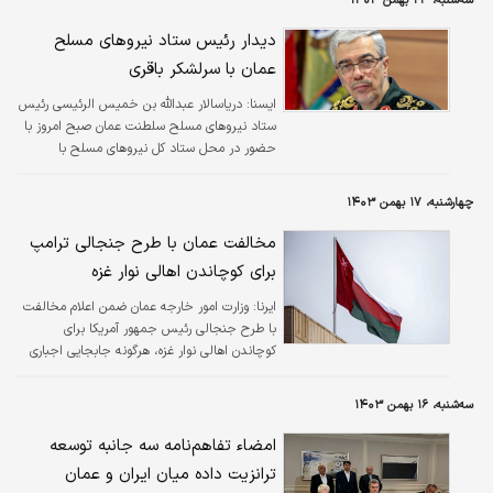
سه‌شنبه، ۲۳ بهمن ۱۴۰۳
هماهنگی با تغییرات نرخ ارز و بهبود فرآیندهای
فروش انجام شده است.
دیدار رئیس ستاد نیروهای مسلح
عمان با سرلشکر باقری
ایسنا:
دریاسالار عبدالله بن خمیس الرئیسی رئیس
ستاد نیروهای مسلح سلطنت عمان صبح امروز با
حضور در محل ستاد کل نیروهای مسلح با
سرلشکر پاسدار محمد باقری رئیس ستاد کل
نیروهای مسلح دیدار کرد.
چهارشنبه، ۱۷ بهمن ۱۴۰۳
مخالفت عمان با طرح جنجالی ترامپ
برای کوچاندن اهالی نوار غزه
ایرنا:
وزارت امور خارجه عمان ضمن اعلام مخالفت
با طرح جنجالی رئیس جمهور آمریکا برای
کوچاندن اهالی نوار غزه، هرگونه جابجایی اجباری
فلسطینی‌ها را نقض قطعنامه‌های بین‌المللی
ارزیابی کرد.
سه‌شنبه، ۱۶ بهمن ۱۴۰۳
امضاء تفاهم‌نامه سه جانبه توسعه
ترانزیت داده میان ایران و عمان