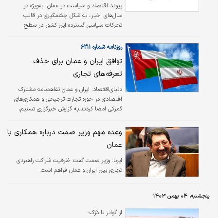
پیوند اقتصاد و سیاست در عمان، به‌ویژه در
سال‌های اخیر، به شکل چشمگیری در قالب
تحرکات سیاسی گسترده این کشور در سطح
منطقه‌‌ای و بین‌‌المللی متجلی شده است. عمان با
سیاست خارجی مستقل و موازنه‌جویانه خود،
روزنامه شماره ۶۲۱۱
موفق شده است به‌عنوان یک بازیگر موثر در
توافق ایران و عمان برای حذف
تحولات سیاسی و اقتصادی منطقه‌‌ای و جهانی
تعرفه‌های تجاری
شناخته شود. این کشور با بهره‌‌گیری از روابط
دیپلماتیک متعادل و میانجی‌‌گری در منازعات
دنیای‌اقتصاد: ایران و عمان تفاهم‌نامه مشترک
منطقه‌ای، توانسته است جایگاه ویژه‌ای در عرصه
اقتصادی در حوزه تجارت ترجیحی و همکاری‌های
بین‌‌المللی پیدا کند. برای مثال، عمان در منازعات
گمرکی امضا کردند.به گزارش خبر‌‌گزاری تسنیم،
یمن به‌عنوان یک میانجی عمل کرده و…
بیست‌و‌یکمین اجلاس همکاری‌های مشترک ایران و
عمان به میزبانی مسقط برگزار شد.
وعده مهم وزیر صمت درباره همکاری با
عمان
ایرنا:
وزیر صمت گفت: ظرفیت شراکت راهبردی
تجاری بین ایران و عمان فراهم است.
پنجشنبه، ۰۴ بهمن ۱۴۰۳
از گواتر تا دَرَک؛