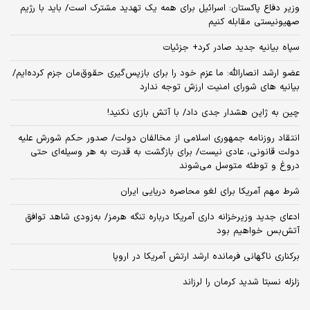
وزیر دفاع پاکستان: اسرائیل برای همه یک تهدید مشترک است/ باید با رژیم
صهیونیستی مقابله کنیم
سپاه بیانیه جدید صادر کرد+ جزئیات
عضو ارشد انصارالله: ما عزم خود را برای بازپس‌گیری حقوق‌مان جزم کرده‌ایم/
بیانیه‌ های شورای امنیت ارزش توجه ندارد
چین به ژاپن هشدار جدی داد/ با آتش بازی نکنید!
انتقاد روزنامه جمهوری اسلامی از مخالفان دولت/ صدور حکم شورش علیه
دولت قانونی، عادی نیست/ برای بازگشت به قدرت به هر وسیله‌ای حتی
دروغ و توطئه متوسل می‌شوند
شرط مهم آمریکا برای لغو محاصره دریایی ایران
ادعای جدید وزیرخزانه داری آمریکا درباره تنگه هرمز/ به‌زودی شاهد توافق
آتش‌بس خواهیم بود
برکناری ناگهانی فرمانده ارشد ارتش آمریکا در اروپا
زلزله نسبتا شدید کرمان را لرزاند