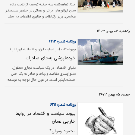
ایلنا:
تفاهم‌نامه سه جانبه توسعه ترانزیت داده
میان اپراتورهای ایرانی و عمانی در حضور سیدستار
هاشمی، وزیر ارتباطات و فناوری اطلاعات به امضا
رسید.
یکشنبه، ۰۷ بهمن ۱۴۰۳
روزنامه شماره ۶۲۱۳
یورواستات آمار تجارت ایران و اتحادیه اروپا در ۱۱
ماه نخست ۲۰۲۴ را منتشر کرد؛
خرده‌فروشی به‌جای صادرات
دنیای اقتصاد:
در یک سیاست تجاری معقول،
متنوع‌سازی مقاصد واردات و صادرات یک اصل
خدشه‌ناپذیر است. در عین حال توجه به توسعه
تجارت با ‌کانون‌های ثروت و فناوری جهان اصل دیگر
ی است که قطب‌نمای کشورها در مسیر رشد
جمعه، ۰۵ بهمن ۱۴۰۳
اقتصادی است. نگاهی به نمای بلندمدت تجارت
ایران با اتحادیه اروپا نشان می‌دهد این قاره اگرچه
روزنامه شماره ۶۲۱۱
زمانی یکی از مهم‌ترین شرکای اقتصاد ایران بود، اما
پیوند سیاست و اقتصاد در روابط
امروز دو طرف به‌شدت از یکدیگر دور شده‌اند؛
خارجی عمان
ضمن اینکه صادرات ایران به این قاره آن‌قدر کاهش
پیدا کرده که به خرده‌فروشی شباهت پیدا کرده
محمود رسولی*
است.