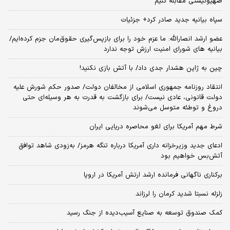
صهیونیستی مقابله کنیم
سپاه بیانیه جدید صادر کرد+ جزئیات
عضو ارشد انصارالله: ما عزم خود را برای بازپس‌گیری حقوق‌مان جزم کرده‌ایم/
بیانیه‌ های شورای امنیت ارزش توجه ندارد
چین به ژاپن هشدار جدی داد/ با آتش بازی نکنید!
انتقاد روزنامه جمهوری اسلامی از مخالفان دولت/ صدور حکم شورش علیه
دولت قانونی، عادی نیست/ برای بازگشت به قدرت به هر وسیله‌ای حتی
دروغ و توطئه متوسل می‌شوند
شرط مهم آمریکا برای لغو محاصره دریایی ایران
ادعای جدید وزیرخزانه داری آمریکا درباره تنگه هرمز/ به‌زودی شاهد توافق
آتش‌بس خواهیم بود
برکناری ناگهانی فرمانده ارشد ارتش آمریکا در اروپا
زلزله نسبتا شدید کرمان را لرزاند
کمک صندوق توسعه به صنایع آسیب‌دیده از جنگ رسید