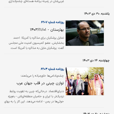
غربی‌شان در زمینه برنامه هسته‌ای چشم‌اندازی
موفقیت‌آمیز دارد، به‌طور قطع از نقش میانجی
خود دست نمی‌کشیم.
یکشنبه، ۳۰ دی ۱۴۰۳
روزنامه شماره ۶۲۰۷
بهارستان - ۱۴۰۳/۱۱/۰۱
تمایل پزشکیان برای مذاکره با آمریکا: احمد
بخشایش، عضو کمیسیون امنیت ملی مجلس
گفت: پزشکیان مایل به مذاکره با آمریکا است.
معمولا عمان به عنوان واسطه بین ایران و آمریکا
عمل می‌کند، اما بهتر است مذاکرات به صورت
چهارشنبه، ۲۶ دی ۱۴۰۳
مستقیم انجام شود. بخشایش افزود: یکی از
حسن‌های آقای پزشکیان این است که کارهایی که
روزنامه شماره ۶۲۰۴
انجام می‌دهد، با مقام معظم رهبری هماهنگ
چشم‌بادامی‌ها خاورمیانه را می‌بلعند؛
می‌کند و درباره مذاکرات نیز این اقدام را انجام
توازن چینی در قلب جهان عرب
داده است./انتخاب
دنیای‌اقتصاد: درحالی‌که چین به تقویت روابط
نزدیک‌تر با ایران و حامیان منطقه‌ای‌اش - به‌ویژه
حوثی‌ها در یمن - ادامه می‌دهد، این کار را به بهای
از دست دادن روابط خود با عربستان سعودی یا
دیگر کشورهای خلیج‌فارس انجام نمی‌دهد.۲۰سال