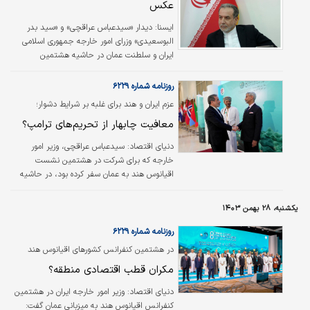
عکس
هشتمین کنفرانس اقیانوس هند در مسقط برگزار
شد.
ایسنا:
دیدار «سیدعباس عراقچی» و «سید بدر
البوسعیدی» وزرای امور خارجه جمهوری اسلامی
ایران و سلطنت عمان در حاشیه هشتمین
کنفرانس اقیانوس هند در مسقط برگزار شد.
روزنامه شماره ۶۲۲۹
عزم ایران و هند برای غلبه بر شرایط دشوار؛
معافیت چابهار از تحریم‌های ترامپ؟
دنیای اقتصاد:
سید‌عباس عراقچی، وزیر امور
خارجه که برای شرکت در هشتمین نشست
اقیانوس هند به عمان سفر کرده بود، در حاشیه
این اجلاس در گفت‌وگو با شبکه تلویزیونی ویون
(WION) هند گفت که این کشور با دولت آمریکا
یکشنبه، ۲۸ بهمن ۱۴۰۳
درباره موضوع معافیت‌های تحریمی در خصوص
بندر چابهار در ارتباط است. عراقچی افزود: «ما
روزنامه شماره ۶۲۲۹
توافقی ۱۰ساله داریم. برخی مسائل مربوط به طرف
در هشتمین کنفرانس کشورهای اقیانوس هند
سوم است و طرف هندی در حال رایزنی با آمریکا در
مطرح شد؛
مکران قطب اقتصادی منطقه؟
این باره است. چابهار بندر بسیار مهمی است و
اهمیتی راهبردی دارد.» عراقچی همچنین در دیدار
دنیای اقتصاد: وزیر امور خارجه ایران در هشتمین
با وزیر خارجه هند تصریح کرد این بار شرایط…
کنفرانس اقیانوس هند به میزبانی عمان گفت: