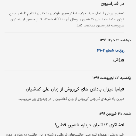
در فدراسیون
برخی معتقد هستند بهاروند قادر به اداره این
فدراسیون عریض و طویل نیست و باید شخص
تسنیم:
برخی اعضای هیئت رئیسه فدراسیون فوتیال به دنبال تنظیم نامه و جمع
مقتدرتری برای این سمت انتخاب شود. از همین‌رو
کردن امضا علیه علی کفاشیان و ارسال آن به AFC هستند تا از حضور او به‌عنوان
برخی رسانه‌ها از تمایل علی کفاشیان به
سرپرست فدراسیون ممانعت کنند.
سرپرستی…
دوشنبه، ۱۲ خرداد ۱۳۹۹
روزنامه شماره ۴۹۰۲
ورزش
یکشنبه، ۰۷ اردیبهشت ۱۳۹۹
فیلم| میزان پاداش های کی‌روش از زبان علی کفاشیان
میزان پاداش‌های کارلوس کی‌روش از زبان کفاشیان را در ویدیوی زیر می‌بینید.
شنبه، ۳۰ فروردین ۱۳۹۹
افشاگری کفاشیان درباره افشین قطبی!
خبر ورزشی:
همواره تیم ملی حاشیه‌های فراوانی داشته و این حاشیه به ویژه در دوره