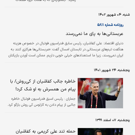
خودروی عظام و عباس ایروانی بنیان‌‌‌گذار این
مجموعه، در دوره دوم خود پذیرای بیش از ۴۰۰
شنبه، ۰۴ شهریور ۱۴۰۲
دختر و پسر فوتبالیست از سراسر کشور است.
روزنامه شماره ۵۸۱۱
عربستانی‌ها به پای ما نمی‌رسند
دنیای اقتصاد: علی کفاشیان، رئیس سابق فدراسیون فوتبال در خصوص هزینه
هنگفت تیم‌های عربستانی در تابستان امسال گفت: «عربستانی‌ها هرکاری کنند به
ایران نمی‌رسند، زیرا ما استعدادهای خیلی خوبی داریم. ممکن است آوردن بازیکنان
خوب، مسکنی برای دوره کوتاه آنها باشد، اما دلیل نمی‌شود فوتبال‌شان هم رشد
کند.»
پنجشنبه، ۲۴ شهریور ۱۴۰۱
خاطره جالب کفاشیان از کی‌روش/ با
پیام من همسرش به او شک کرد!
جماران :
رئیس اسبق فدراسیون فوتبال خاطره
جالبی از پیام دادن به کارلوس کی روش بازگو کرد.
پنجشنبه، ۰۷ اسفند ۱۳۹۹
حمله تند علی کریمی به کفاشیان