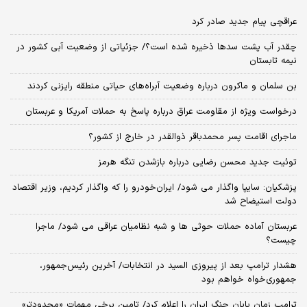
عراقچی پیام جدید صادر کرد
چقدر آب پشت سدها ذخیره شده است؟/ جزئیاتی از وضعیت آبی کشور در
نیمه تابستان
بن سلمان و ماکرون درباره وضعیت آبراه‌های حیاتی منطقه رایزنی کردند
درخواست ویژه از مقاومت عراق درباره پاسخ به حملات آمریکا و عربستان
ماجرای اقامت پسر محمدباقر ذوالقدر در خارج از کشور؟
توئیت جدید محسن رضایی درباره بازشدن تنگه هرمز
پزشکیان: سایپا واگذار می شود/ ایران‌خودرو را که واگذار کردیم، وزیر اقتصاد
دولت استیضاح شد
عربستان آماده حملات حوثی ها و شبه نظامیان عراقی می شود/ ماجرا
چیست؟
هشدار ترامپ بعد از پیروزی السید در انتخابات/ آخرین رئیس‌جمهور،
جمهوری‌خواه خواهم بود
ترامپ زمان پایان جنگ ایران را اعلام کرد/ تامین برخی مهمات «محدودتر»