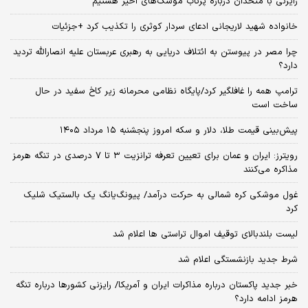
رایزنی با متحدان درباره پرتاب موشک‌های اخیر هستیم
خانواده شهید لاریجانی ادعای سردار کوثری را تکذیب کرد +جزئیات
چرا مصر در پیوستن به ائتلاف دریایی به رهبری عربستان علیه انصارالله تردید
دارد؟
ترامپ همه را غافلگیر کرد/پایگاه نظامی محرمانه زیر کاخ سفید در حال
ساخت است
پیش‌بینی قیمت طلا، دلار و سکه امروز پنجشنبه ۱۵ مرداد ۱۴۰۵
رویترز: ایران و عمان برای تعیین تعرفه ترانزیت ۳ تا ۷ درصدی در تنگه هرمز
مذاکره می‌کنند
غول موشکی کره شمالی به حرکت درآمد/ پیونگ‌یانگ یک بالستیک شلیک
کرد
لیست بلندبالای توقیف اموال تراستی ها اعلام شد
شرط جدید بازنشستگی اعلام شد
خبر جدید پاکستان درباره مذاکرات ایران و آمریکا/ رایزنی کشورها درباره تنگه
هرمز ادامه دارد؟