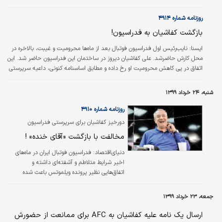
روزنامه شماره ۴۹۱۴
بازگشت کفاشیان به فدراسیون!
ایسنا:
نایب‌رئیس اول فدراسیون فوتبال بعد از ماه‌ها محرومیت و غیبت، بالاخره در
محل کارش حاضرشد. علی کفاشیان دیروز در ساختمان این فدراسیون حاضر شد. این
اتفاق در پی کاهش محرومیت او رخ داده و مطابق اساسنامه کنونی، داعیه سرپرستی
فدراسیون را دارد که به مذاق برخی از اعضای هیات‌رئیسه خوش نیامده است.
کفاشیان تاکنون موفق به حضور در جلسات هیات‌رئیسه به‌منظور تعیین تکلیف
شنبه، ۲۴ خرداد ۱۳۹۹
بازگشتش به فدراسیون فوتبال نشده است. او در مراجعه به فدراسیون به علت
حضور بهاروند در سازمان لیگ نتوانست با نایب‌رئیس دوم و سرپرست فعلی
روزنامه شماره ۴۹۱۰
فدراسیون…
دورخیز کفاشیان برای سرپرستی فدراسیون
مخالفت با بازگشت «آقای خنده» !
دنیای‌اقتصاد:
فدراسیون فوتبال ایران در ماه‌های
اخیر شرایط متلاطم و آشفته‌ای داشته و
اتفاق‌هایی نظیر پرونده ویلموتس باعث شده
حاشیه‌های فروانی ایجاد شود که بزرگ‌ترین آنها
خروج مهدی تاج از ریاست این فدراسیون بوده
جمعه، ۲۳ خرداد ۱۳۹۹
است. بعد از رفتن رئیس حالا ماه‌ها است که
حیدر بهاروند با حفظ سمت ریاست سازمان لیگ،
ارسال یک نامه علیه کفاشیان به AFC برای ممانعت از حضورش
وظایف سرپرستی فدراسیون را نیز برعهده دارد. اما