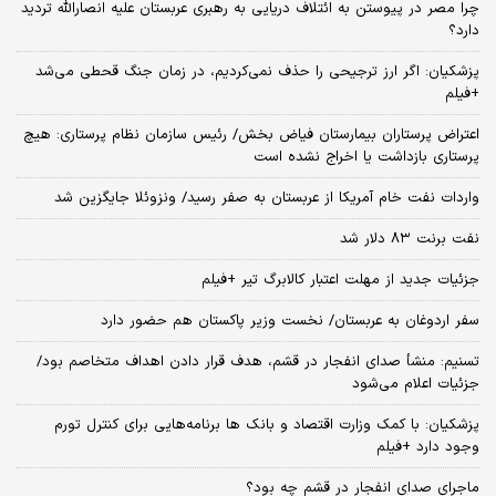
چرا مصر در پیوستن به ائتلاف دریایی به رهبری عربستان علیه انصارالله تردید
دارد؟
پزشکیان: اگر ارز ترجیحی را حذف نمی‌کردیم، در زمان جنگ قحطی می‌شد
+فیلم
اعتراض پرستاران بیمارستان فیاض بخش/ رئیس سازمان نظام پرستاری: هیچ
پرستاری بازداشت یا اخراج نشده است
واردات نفت خام آمریکا از عربستان به صفر رسید/ ونزوئلا جایگزین شد
نفت برنت ۸۳ دلار شد
جزئیات جدید از مهلت اعتبار کالابرگ تیر +فیلم
سفر اردوغان به عربستان/ نخست وزیر پاکستان هم حضور دارد
تسنیم: منشأ صدای انفجار در قشم، هدف قرار دادن اهداف متخاصم بود/
جزئیات اعلام می‌شود
پزشکیان: با کمک وزارت اقتصاد و بانک ها برنامه‌هایی برای کنترل تورم
وجود دارد +فیلم
ماجرای صدای انفجار در قشم چه بود؟