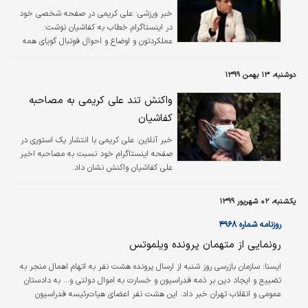
خبر ورزشی:
علی کریمی در صفحه شخصی خود
در اینستاگرام خطاب به کفاشیان نوشت:
عملکردتون و اوضاع و احوال فوتبال گویای همه
چیز است.
دوشنبه، ۱۳ بهمن ۱۳۹۹
واکنش تند علی کریمی به مصاحبه
کفاشیان
خبر آنلاین:
علی کریمی با انتشار یک استوری در
صفحه اینستاگرام خود نسبت به مصاحبه اخیر
علی کفاشیان واکنش نشان داد.
یکشنبه، ۰۲ شهریور ۱۳۹۹
روزنامه شماره ۴۹۶۸
رونمایی از متهمان پرونده ویلموتس
ایسنا:
سازمان بازرسی روز شنبه از ارسال پرونده هشت نفر به اتهام اهمال منجر به
تضییع و ایجاد دین بر ذمه فدراسیون و خسارت به اموال دولتی و... به دادستان
عمومی و انقلاب تهران خبر داد. این هشت نفر اعضای هیات‌رئیسه فدراسیون
هستند که سند قرارداد با ویلموتس را امضا کرده‌اند و درحال‌حاضر به علت انجام