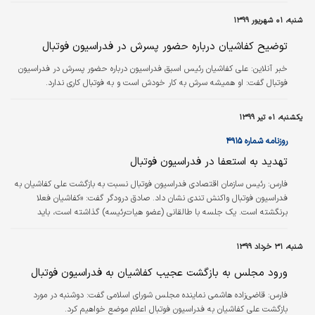
اشتباهات متعدد در نوع قرارداد متهم شناخته شده‌اند. مهدی تاج، حیدر بهاروند،
شنبه، ۰۱ شهریور ۱۳۹۹
لیلا صوفی‌زاده، محمود اسلامیان، کاظم طالقانی، هدایت ممبینی، محمود شیعی و
فریدون اصفهانیان این هشت نفر هستند. با این حال علی کفاشیان به…
توضیح کفاشیان درباره حضور پسرش در فدراسیون فوتبال
خبر آنلاین:
علی کفاشیان رئیس اسبق فدراسیون درباره حضور پسرش در فدراسیون
فوتبال گفت: او همیشه سرش به کار خودش است و به فوتبال کاری ندارد.
یکشنبه، ۰۱ تیر ۱۳۹۹
روزنامه شماره ۴۹۱۵
تهدید به استعفا در فدراسیون فوتبال
فارس:
رئیس سازمان اقتصادی فدراسیون فوتبال نسبت به بازگشت علی کفاشیان به
فدراسیون فوتبال واکنش تندی نشان داد. صادق درودگر گفت: «کفاشیان فعلا
برنگشته است. یک جلسه با طالقانی (عضو هیات‌رئیسه) گذاشته است، باید
درخواستی را به هیات‌مدیره بدهد و آنها تایید کنند. فقط فریدون اصفهانیان اعلام
کرده موافق بازگشت کفاشیان است و ۴ نفر دیگر گفته‌اند اگر او برگردد استعفا
شنبه، ۳۱ خرداد ۱۳۹۹
می‌دهیم.»
ورود مجلس به بازگشت عجیب کفاشیان به فدراسیون فوتبال
فارس:
قاضی‌زاده هاشمی نماینده مجلس شورای اسلامی گفت: دوشنبه در مورد
بازگشت علی کفاشیان به فدراسیون فوتبال اعلام موضع خواهیم کرد.