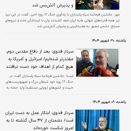
و پذیرش آتش‌بس شد
مهر:
جانشین فرمانده سپاه پاسداران با یادآوری جنگ ۱۲ روزه اخیر، گفت: در این نبرد
نیز همه قدرت‌های جهانی علیه ایران صف کشیدند ولی با ایستادگی ملت و نیروهای
مسلح، دشمن مجبور به عقب‌نشینی و پذیرش آتش‌بس شد.
یکشنبه، ۳۰ شهریور ۱۴۰۴
سردار فدوی: بعد از دفاع مقدس دوم،
مقتدرتر شده‌ایم/ اسرائیل و آمریکا به
هیچ کدام از اهداف خود دست نیافتند
ايسنا:
جانشین فرمانده سپاه پاسداران گفت: در
جنگ ۱۲ روزه خود شیطان بزرگ و صهیونیست‌های
خبیث و کشورهای اروپایی مستقیماً وارد حمله به
کشورمان شدند و آنقدر احمق بودند که همه
اهداف خود را از قبل اعلام و پس از جنگ نیز اقرار
یکشنبه، ۰۹ شهریور ۱۴۰۴
کردند که به هیچ کدام از این اهداف دست
نیافتند.
سردار فدوی: ابتکار عمل به دست ایران
است/ دشمنان از ۴۷ سال گذشته تا به
امروز شکست خورده‌اند