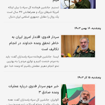
فیلم
تسنیم:
جانشین فرمانده کل سپاه با بیان اینکه
آمریکا شیطان بزرگ و همراهانش ۴۶ سال است
یک روال را مقابل جمهوری اسلامی ایران دنبال
می‌کنند و شکست می‌خورند و دوباره در همان
مسیر گام بر می‌دارند، تصریح کرد: بنابراین
پنجشنبه، ۱۸ بهمن ۱۴۰۳
دشمنان ما احمق هستند.
سردار فدوی: اقتدار امروز ایران به
خاطر تحقق وعده خداوند در انجام
تکالیف است
ايسنا:
جانشین فرمانده سپاه پاسداران گفت: باید
به مردم خدمت کنیم و نوکری مردم را به بهترین
نحو انجام دهیم. مطمئن باشیم که وعده خدا حق
است و در وعده خدا تخلفی نیست.
پنجشنبه، ۱۵ آذر ۱۴۰۳
خبر مهم سردار فدوی درباره عملیات
وعده صادق ۳
اکوایران:
جانشین کل سپاه پاسداران گفت: همه
خبیثان عالم از جمله آمریکا و رژیم صهیونیستی