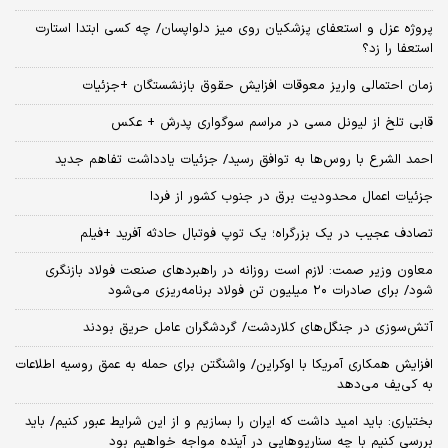
پروژه عزل و استعفای پزشکیان روی میز دلواپسان/ چه کسی ابتدا استارت
استعفا را زد؟
زمان احتمالی واریز معوقات افزایش حقوق بازنشستگان +جزئیات
قابی تلخ از لیونل مسی در مراسم سوگواری پدرش + عکس
احمد الشرع با روس‌ها به توافق رسید/ جزئیات یادداشت تفاهم جدید
جزئیات اعمال محدودیت برق در جنوب کشور از فردا
تصادف عجیب در یک بزرگراه؛ یک توپ فوتبال حادثه‌ آفرید +فیلم
معاون وزیر صمت: لازم است روزانه در راهبردهای صنعت فولاد بازنگری
شود/ برای صادرات ۲۰ میلیون تن فولاد برنامه‌ریزی می‌شود
آتش‌سوزی در جنگل‌های کلاردشت/ گردشگران عامل حریق بودند
افزایش همکاری آمریکا با اوکراین/ واشنگتن برای حمله به عمق روسیه اطلاعات
به کی‌یف می‌دهد
بختیاری: باید امید داشت که ایران را بسازیم و از این شرایط عبور کنیم/ باید
بررسی کنیم با چه سناریوهایی در آینده مواجه خواهیم بود