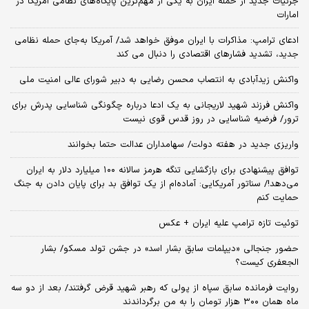
جزئیات جدید از حمله ایران به یکی از مهم‌ترین پایگاه‌های نظامی آمریکا در
امارات
ادعای ترامپ: مذاکرات با ایران موفق خواهد شد/ آمریکا به‌جای حمله نظامی
جدید، تشدید فشارهای اقتصادی را دنبال می کند
واکنش زیدآبادی به انتصاب محسن رضایی به دبیر شورای عالی امنیت ملی
واکنش فرزند شهید لاریجانی به یک ادعا درباره چگونگی شناسایی پدرش برای
ترور/ فرضیه شناسایی در روز قدس قوی نیست
واریزی جدید در هفته دولت/ سهامداران عدالت حتما بخوانند
توافق پیشنهادی برای بازگشایی تنگه هرمز سالانه ۱۰۰ میلیارد دلار به ایران
می‌دهد!/ سناتور آمریکایی: آماده‌ام از یک توافق بد برای پایان دادن به جنگ
حمایت کنم
توئیت تازه ترامپ علیه ایران + عکس
حضور جنجالی «دیپلمات سابق بشار اسد» در جشن تولد مسکو/ بشار
الجعفری کیست؟
روایت فرمانده سابق سپاه از پولی که رهبر شهید قرض گرفتند/ بعد از دو سه
ماه همان ۳۰۰ هزار تومان را به من برگرداندند