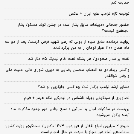
حمایت کنم
توئیت تازه ترامپ علیه ایران + عکس
حضور جنجالی «دیپلمات سابق بشار اسد» در جشن تولد مسکو/ بشار
الجعفری کیست؟
روایت فرمانده سابق سپاه از پولی که رهبر شهید قرض گرفتند/ بعد از دو سه
ماه همان ۳۰۰ هزار تومان را به من برگرداندند
نفت بر مدار صعودی/ هر بشکه نفت خام نزدیک 85 دلار شد
واکنش زیدآبادی به انتصاب محسن رضایی به دبیری شورای عالی امنیت ملی
و رفتن ذوالقدر
مشاور ارشد ترامپ برکنار شد/ چه کسی جایگزین او شد؟
تصاویری از سرنگونی پهپاد ناشناس در نزدیکی تنگه هرمز + فیلم
بن‌بست در مذاکرات لبنان و اسرائیل / منبع لبنانی: دور جدید مذاکرات ماه
آینده برگزار نمی‌شود
خروج ۲ میلیون اتباع افغان از فروردین ۱۴۰۴ تاکنون/ سخنگوی وزارت کشور:
ساماندهی اتباع غیر مجاز با سرعت در حال انجام است