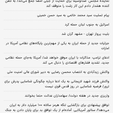
نماینده مجلس: صداوسیما برای حمایت از جبلی امضا جمع می‌کند/ به تلفن
کننده هشدار دادم این کار زشت را متوقف کند
پیام تسلیت سید محمد خاتمی به سید حسن خمینی
اسرائیل به جنوب لبنان حمله کرد
بلیت پرواز تهران - مشهد گران شد
جزئیات جدید از حمله ایران به یکی از مهم‌ترین پایگاه‌های نظامی آمریکا در
امارات
ادعای ترامپ: مذاکرات با ایران موفق خواهد شد/ آمریکا به‌جای حمله نظامی
جدید، تشدید فشارهای اقتصادی را دنبال می کند
واکنش زیدآبادی به انتصاب محسن رضایی به دبیر شورای عالی امنیت ملی
واکنش فرزند شهید لاریجانی به یک ادعا درباره چگونگی شناسایی پدرش برای
ترور/ فرضیه شناسایی در روز قدس قوی نیست
واریزی جدید در هفته دولت/ سهامداران عدالت حتما بخوانند
توافق پیشنهادی برای بازگشایی تنگه هرمز سالانه ۱۰۰ میلیارد دلار به ایران
می‌دهد!/ سناتور آمریکایی: آماده‌ام از یک توافق بد برای پایان دادن به جنگ