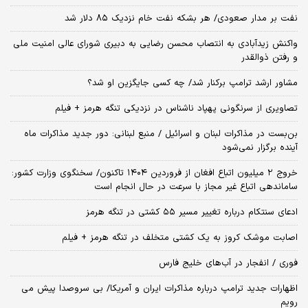
نفت بر مدار صعودی/ هر بشکه نفت خام نزدیک ۸۵ دلار شد
واکنش زیدآبادی به انتصاب محسن رضایی به دبیری شورای عالی امنیت ملی
و رفتن ذوالقدر
مشاور ارشد ترامپ برکنار شد/ چه کسی جایگزین او شد؟
تصاویری از سرنگونی پهپاد ناشناس در نزدیکی تنگه هرمز + فیلم
بن‌بست در مذاکرات لبنان و اسرائیل / منبع لبنانی: دور جدید مذاکرات ماه
آینده برگزار نمی‌شود
خروج ۲ میلیون اتباع افغان از فروردین ۱۴۰۴ تاکنون/ سخنگوی وزارت کشور:
ساماندهی اتباع غیر مجاز با سرعت در حال انجام است
ادعای سنتکام درباره تغییر مسیر ۵۵ کشتی در تنگه هرمز
اصابت موشک کروز به یک کشتی متخلف در تنگه هرمز + فیلم
فوری / انفجار در آب‌های خلیج فارس
اظهارات جدید ترامپ درباره مذاکرات ایران و آمریکا/ بی سروصدا پیش می
رویم