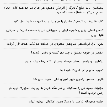
پزشکیان: باید مبلغ کالابرگ را افزایش دهیم/ هر زمان می‌خواهیم کاری انجام
دهیم، می‌گویند فعلاً دست نگه دارید
کنایه قالیباف به ترامپ/ حقایق را بپذیرید و به تعهدات خود عمل کنید
تماس تلفنی وزیران خارجه ایران و موریتانی درباره حملات آمریکا و اسرائیل
علیه ایران
یمن: اتاق فرماندهی نیروهای سعودی در حملات موشکی هدف قرار گرفت
انفجار در حومه دمشق / چند نفر کشته و زخمی شدند؟
برکناری دو رئیس بخش موساد پس از ناکامی‌ها درباره ایران
تحریم های جدید آمریکا علیه کوبا
فارس: محسن رضایی دبیر شورای عالی امنیت ملی شد
جزئیات جدید درباره مذاکرات بر سر تنگه هرمز به روایت الجزیره/ توپ در
زمین ترامپ است؟
جلسه محرمانه ترامپ با دستگاه‌های اطلاعاتی درباره ایران