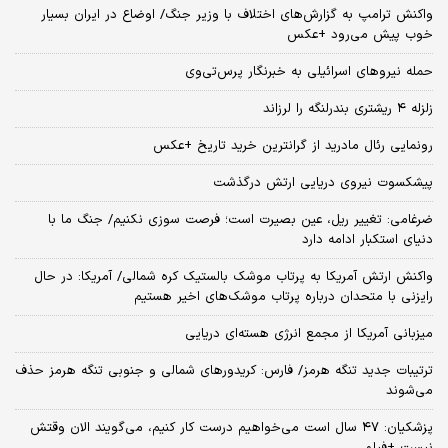
واکنش ترامپ به گزارش‌های اختلاف با وزیر جنگ/ اوضاع در ایران بسیار
خوب پیش می‌رود +عکس
حمله نیروهای اسرائیلی به خبرنگار پرس‌تی‌وی
زلزله ۴ ریشتری بندرلنگه را لرزاند
رونمایی رئال مادرید از گرانترین خرید تاریخ +عکس
پیشکسوت نیروی دریایی ارتش درگذشت
ضرغامی: تغییر ریل، عین بصیرت است؛ فرصت سوزی نکنیم/ جنگ ما با
دنیای استکبار ادامه دارد
واکنش ارتش آمریکا به پرتاب موشک بالستیک کره شمالی/ آمریکا: در حال
رایزنی با متحدان درباره پرتاب موشک‌های اخیر هستیم
میزبانی آمریکا از مجمع انرژی هسته‌ای دریایی
ترتیبات جدید تنگه هرمز/ فارس: کریدورهای شمالی و جنوبی تنگه هرمز حذف
می‌شوند
پزشکیان: ۴۷ سال است می‌خواهیم درست کار کنیم، می‌گویند الان وقتش
نیست +فیلم