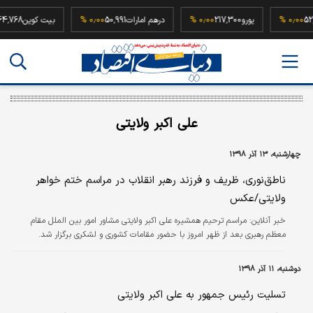
52,500
۰٫۰۰ %
یورو
217,300
۰٫۰۰ %
درهم امارات
50,991
۰٫۰۰ %
بیت کوین
68
علی اکبر ولایتی
چهارشنبه، ۱۳ آذر ۱۳۹۸
ناطق‌نوری، ظریف و فرزند رهبر انقلاب در مراسم ختم خواهر
ولایتی/عکس
خبر آنلاین:
مراسم ترحیم همشیره علی اکبر ولایتی مشاور امور بین الملل مقام
معظم رهبری بعد از ظهر امروز با حضور مقامات کشوری و لشکری برگزار شد.
دوشنبه، ۱۱ آذر ۱۳۹۸
تسلیت رئیس جمهور به علی‌ اکبر ولایتی