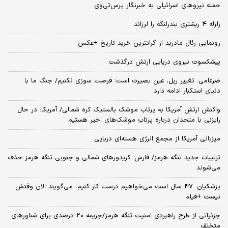
حمله نیروهای اسرائیلی به خبرنگار پرس‌تی‌وی
زلزله ۴ ریشتری بندرلنگه را لرزاند
رونمایی رئال مادرید از گرانترین خرید تاریخ +عکس
پیشکسوت نیروی دریایی ارتش درگذشت
ضرغامی: تغییر ریل، عین بصیرت است؛ فرصت سوزی نکنیم/ جنگ ما با
دنیای استکبار ادامه دارد
واکنش ارتش آمریکا به پرتاب موشک بالستیک کره شمالی/ آمریکا: در حال
رایزنی با متحدان درباره پرتاب موشک‌های اخیر هستیم
میزبانی آمریکا از مجمع انرژی هسته‌ای دریایی
ترتیبات جدید تنگه هرمز/ فارس: کریدورهای شمالی و جنوبی تنگه هرمز حذف
می‌شوند
پزشکیان: ۴۷ سال است می‌خواهیم درست کار کنیم، می‌گویند الان وقتش
نیست +فیلم
جزئیاتی از طرح راهبردی امنیت تنگه هرمز/جریمه ۲۰ درصدی برای شناورهای
متخلف