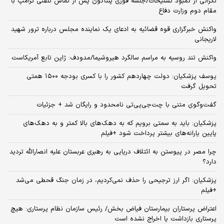
نگرانی از کمبود تسلیحات/جلسه فوری پنتاگون پس از تماس تلفنی ترامپ با
مقام دوم وزارت دفاع
واکنش خبرگزاری قوه قضائیه به ادعای یک نماینده مجلس درباره ترور شهید
لاریجانی
واکنش تند روسیه به مراسم سالگرد هیروشیما/مدودف: ژاپن تابع آمریکاست
یوسف پزشکیان: دولت چهاردهم کشور را با کسری بودجه ۱۵۰۰ همتی
تحویل گرفت
گفت‌وگوی متنی با چت‌جی‌پی‌تی نامحدود و رایگان شد + جزئیات
پزشکیان: باید به سمتی برویم که به دهک‌های بالا کمتر و به دهک‌های
پایین یارانه‌های بیشتر پرداخت شود +فیلم
چرا مصر در پیوستن به ائتلاف دریایی به رهبری عربستان علیه انصارالله تردید
دارد؟
پزشکیان: اگر ارز ترجیحی را حذف نمی‌کردیم، در زمان جنگ قحطی می‌شد
+فیلم
اعتراض پرستاران بیمارستان فیاض بخش/ رئیس سازمان نظام پرستاری: هیچ
پرستاری بازداشت یا اخراج نشده است