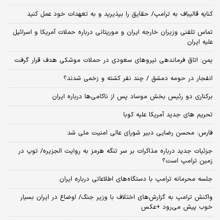
کنایه قالیباف به ترامپ/ حقایق را بپذیرید و به تعهدات خود عمل کنید
تماس تلفنی وزیران خارجه ایران و موریتانی درباره حملات آمریکا و اسرائیل
علیه ایران
یمن: اتاق فرماندهی نیروهای سعودی در حملات موشکی هدف قرار گرفت
انفجار در حومه دمشق / چند نفر کشته و زخمی شدند؟
برکناری دو رئیس بخش موساد پس از ناکامی‌ها درباره ایران
تحریم های جدید آمریکا علیه کوبا
فارس: محسن رضایی دبیر شورای عالی امنیت ملی شد
جزئیات جدید درباره مذاکرات بر سر تنگه هرمز به روایت الجزیره/ توپ در
زمین ترامپ است؟
جلسه محرمانه ترامپ با دستگاه‌های اطلاعاتی درباره ایران
واکنش ترامپ به گزارش‌های اختلاف با وزیر جنگ/ اوضاع در ایران بسیار
خوب پیش می‌رود +عکس