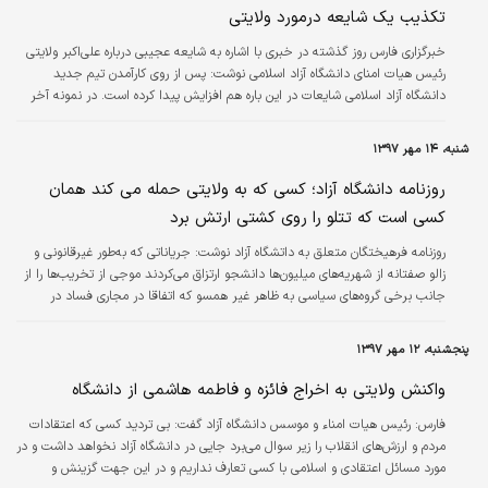
تکذیب یک شایعه درمورد ولایتی
خبرگزاری فارس روز گذشته در خبری با اشاره به شایعه عجیبی درباره علی‌اکبر ولایتی
رئیس هیات امنای دانشگاه آزاد اسلامی نوشت: پس از روی کارآمدن تیم جدید
دانشگاه آزاد اسلامی شایعات در این باره هم افزایش پیدا کرده است. در نمونه آخر
این موارد، نامه‌ای جعلی ازسوی رئیس حراست دانشگاه آزاد اسلامی مبنی بر اعتیاد
علی‌اکبر ولایتی منتشر شده است. در این رابطه ابوالفضل شمس، مشاور رئیس
شنبه، ۱۴ مهر ۱۳۹۷
دانشگاه و رئیس مرکز حراست دانشگاه آزاد اسلامی در گفت‌وگویی با بیان اینکه یک
قدم تا شناسایی و دستگیری باند جعل و تخریب دانشگاه…
روزنامه دانشگاه آزاد؛ کسی که به ولایتی حمله می کند همان
کسی است که تتلو را روی کشتی ارتش برد
روزنامه فرهیختگان متعلق به داتشگاه آزاد نوشت: جریاناتی که به‌طور غیرقانونی و
زالو صفتانه از شهریه‌های میلیون‌ها دانشجو ارتزاق می‌کردند موجی از تخریب‌ها را از
جانب برخی گروه‌های سیاسی به ظاهر غیر همسو که اتفاقا در مجاری فساد در
دانشگاه آزاد اسلامی منافع مشترک داشتند، به سوی دکتر علی‌اکبر ولایتی پرچمدار
این تحول انقلابی در دانشگاه آزاد اسلامی روانه کرده است.
پنجشنبه، ۱۲ مهر ۱۳۹۷
واکنش ولایتی به اخراج فائزه و فاطمه هاشمی از دانشگاه
فارس:
رئیس هیات امناء و موسس دانشگاه آزاد گفت: بی تردید کسی که اعتقادات
مردم و ارزش‌های انقلاب را زیر سوال می‌برد جایی در دانشگاه آزاد نخواهد داشت و در
مورد مسائل اعتقادی و اسلامی با کسی تعارف نداریم و در این جهت گزینش و