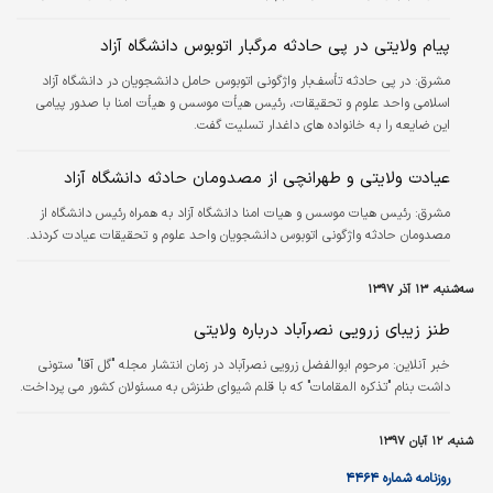
پیام ولایتی در پی حادثه مرگبار اتوبوس دانشگاه آزاد
مشرق:
در پی حادثه تأسف‌بار واژگونی اتوبوس حامل دانشجویان در دانشگاه آزاد
اسلامی واحد علوم و تحقیقات، رئیس هیأت موسس و هیأت امنا با صدور پیامی
این ضایعه را به خانواده های داغدار تسلیت گفت.
عیادت ولایتی و طهرانچی از مصدومان حادثه دانشگاه آزاد
مشرق:
رئیس هیات موسس و هیات امنا دانشگاه آزاد به همراه رئیس دانشگاه از
مصدومان حادثه واژگونی اتوبوس دانشجویان واحد علوم و تحقیقات عیادت کردند.
سه‌شنبه، ۱۳ آذر ۱۳۹۷
طنز زیبای زرویی نصرآباد درباره ولایتی
خبر آنلاین:
مرحوم ابوالفضل زرویی نصرآباد در زمان انتشار مجله "گل آقا" ستونی
داشت بنام "تذکره المقامات" که با قلم شیوای طنزش به مسئولان کشور می پرداخت.
شنبه، ۱۲ آبان ۱۳۹۷
روزنامه شماره ۴۴۶۴