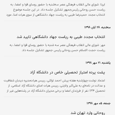
ایرنا:
شورای عالی انقلاب فرهنگی عصر سه‌شنبه با حضور روسای قوا و اعضا، به
ریاست حسن روحانی رئیس‌جمهور تشکیل جلسه داد. در این جلسه موضوع
انتخاب مجدد حمیدرضا طیبی به ریاست جهاد دانشگاهی از سوی هیات امنا، مورد
تایید و تصویب شورا قرار گرفت و همچنین با رای اعضای شورا آقایان دکتر علی‌اکبر
ولایتی و محسن قمی به‌عنوان نمایندگان شورا در کمیته تجدید نظر وزارت بهداشت،
سه‌شنبه، ۲۸ آبان ۱۳۹۸
درمان و آموزش پزشکی انتخاب شدند.
انتخاب مجدد طیبی به ریاست جهاد دانشگاهی تایید شد
مهر:
شورای عالی انقلاب فرهنگی عصر سه شنبه با حضور روسای قوا و اعضا، به
ریاست حجت الاسلام حسن روحانی رئیس جمهور تشکیل جلسه داد.
یکشنبه، ۲۱ مهر ۱۳۹۸
پشت‌ پرده امتیاز تحصیلی‌ خاص در دانشگاه آزاد
اعتماد نوشت:چهارشنبه هفته پیش احمد توکلی، رییس هیات‌مدیره دیدبان شفافیت
و عدالت در نامه‌ای به علی‌اکبر ولایتی، رییس هیات امنای دانشگاه آزاد اسلامی، از
تحصیل ۱۳۴ نفر از فرزندان اعضا و برخی مدیران دانشگاه آزاد در رشته‌هایی غیر از
رشته قبولی خود خبر داد و خواستار جلوگیری از رانت تحصیلی فرزندان برخی از
اساتید دانشگاه آزاد شد
جمعه، ۰۵ مهر ۱۳۹۸
روحانی وارد تهران شد