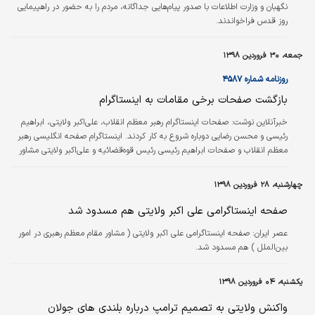
نگهبان و وزارت اطلاعات با صدور پیام‌هایی جداگانه، مردم را به حضور در راهپیمایی
روز قدس فراخواندند.
جمعه، ۳۰ فروردین ۱۳۹۸
روزنامه شماره ۴۵۸۷
بازگشت صفحات برخی مقامات به اینستاگرام
خبرآنلاین نوشت:
صفحات اینستاگرام رهبر معظم انقلاب، علی‌اکبر ولایتی، ابراهیم
رئیسی و محسن رضایی دوباره شروع به کار کردند. اینستاگرام صفحه انگلیسی رهبر
معظم انقلاب و صفحات ابراهیم رئیسی رئیس قوه‌قضائیه و علی‌اکبر ولایتی مشاور
بین‌المللی رهبری را به دلایل نامعلومی مسدود کرده بود. پیش‌تر این شبکه اجتماعی
در راستای سیاست‌های ایالات‌متحده آمریکا صفحات فرماندهان سپاه پاسداران را
چهارشنبه، ۲۸ فروردین ۱۳۹۸
مسدود کرده بود.
صفحه اینستاگرامی علی اکبر ولایتی هم مسدود شد
عصر ایران:
صفحه اینستاگرامی علی اکبر ولایتی ( مشاور مقام معظم رهبری در امور
بین‌الملل ) هم مسدود شد.
یکشنبه، ۰۴ فروردین ۱۳۹۸
واکنش ولایتی به تصمیم ترامپ درباره بلندی های جولان