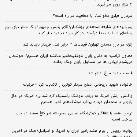
۲ هزار یورو می‌گیرند
سربازان فراری بخوانند/ آیا معافیت در راه است؟
پس‌لرزه‌های شایعه استعفای پزشکیان/آقای رئیس جمهور! زنگ خطر برای تیم
رسانه‌ای شما به صدا درآمده، در کار خود تجدید نظر کنید
زلزله در بازار مسکن تهران/ قیمت‌ها ۲ برابر شد، خریدار ناپدید شد
معاون ترامپ: به دنبال پایان موفقیت‌آمیز مناقشه ایران هستیم/ خوشحال
می‌شوم ایرانی ها مرا مسئول پایان جنگ بدانند
قیمت جدید مرغ اعلام شد
خانواده شهید لاریجانی ادعای سردار کوثری را تکذیب کرد +جزئیات
واکنش ارتش آمریکا به پرتاب موشک بالستیک کره شمالی/ آمریکا: در حال
رایزنی با متحدان درباره پرتاب موشک‌های اخیر هستیم
ترامپ همه را غافلگیر کرد/پایگاه نظامی محرمانه زیر کاخ سفید در حال
ساخت است
روایت رویترز از پیام هشدارآمیز ایران به آمریکا و اسرائیل/جنگ در آخرین
لحظه متوقف شد