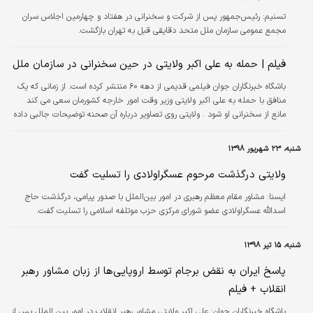
تسنیم:
رئیس‌جمهور پس از شرکت و سخنرانی در هفتاد و چهارمین اجلاس سران
مجمع عمومی سازمان ملل متحد دقایقی قبل به تهران بازگشت.
فیلم | حمله به علی اکبر ولایتی در حین سخنرانی در سازمان ملل
باشگاه خبرنگاران جوان فیلمی قدیمی از دهه ۶۰ منتشر کرده است. از زمانی که یک
منافق با حمله به علی اکبر ولایتی وزیر وقت امور خارجه کشورمان سعی می کند
مانع از سخنرانی او شود . ولایتی روی تصاویر درباره آن صحنه توضیحات جالبی داده
عست.
شنبه، ۲۳ شهریور ۱۳۹۸
ولایتی درگذشت مرحوم عسگراولادی را تسلیت گفت
ايسنا:
مشاور مقام معظم رهبری در امور بین‌الملل با صدور پیامی، درگذشت حاج
اسدالله عسگراولادی عضو شورای مرکزی حزب موتلفه اسلامی را تسلیت گفت.
شنبه، ۱۵ تیر ۱۳۹۸
پاسخ ایران به نقض برجام توسط اروپایی‌ها از زبان مشاور رهبر
انقلاب + فیلم
باشگاه خبرنگاران جوان:
علی اکبر ولایتی مشاور رهبر انقلاب در امور بین الملل پس از