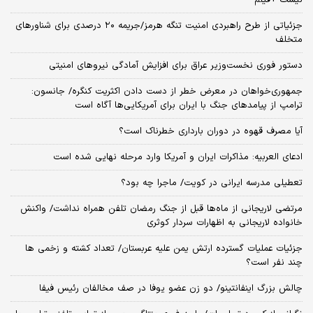
جزئیاتی از طرح راهبردی امنیت تنگه هرمز/جریمه ۲۰ درصدی برای شناورهای
متخلف
دستور فوری نخست‌وزیر عراق برای افزایش آمادگی نیروهای امنیتی
جمهوری‌خواهان در معرض خطر از دست دادن اکثریت کنگره/ جانسون:
ترامپ از پیامدهای جنگ با ایران برای آمریکایی‌ها آگاه است
آیا مصرف قهوه در دوران بارداری خطرناک است؟
ادعای العربیه: مذاکرات ایران و آمریکا وارد مرحله نهایی شده است
تعطیلی مدرسه ایرانی در کویت/ ماجرا چه بود؟
مرتضی لاریجانی از ماه‌ها قبل از جنگ رمضان تلفن همراه نداشت/ واکنش
خانواده لاریجانی به اظهارات سردار کوثری
جزئیات عملیات گسترده ارتش یمن علیه عربستان/ تعداد کشته و زخمی ها
چند نفر است؟
چالش بزرگ اینفانتینو/ دو زن عضو یوفا در صف مخالفان رئیس فیفا