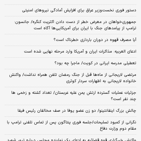
دستور فوری نخست‌وزیر عراق برای افزایش آمادگی نیروهای امنیتی
جمهوری‌خواهان در معرض خطر از دست دادن اکثریت کنگره/ جانسون:
ترامپ از پیامدهای جنگ با ایران برای آمریکایی‌ها آگاه است
آیا مصرف قهوه در دوران بارداری خطرناک است؟
ادعای العربیه: مذاکرات ایران و آمریکا وارد مرحله نهایی شده است
تعطیلی مدرسه ایرانی در کویت/ ماجرا چه بود؟
مرتضی لاریجانی از ماه‌ها قبل از جنگ رمضان تلفن همراه نداشت/ واکنش
خانواده لاریجانی به اظهارات سردار کوثری
جزئیات عملیات گسترده ارتش یمن علیه عربستان/ تعداد کشته و زخمی ها
چند نفر است؟
چالش بزرگ اینفانتینو/ دو زن عضو یوفا در صف مخالفان رئیس فیفا
نگرانی از کمبود تسلیحات/جلسه فوری پنتاگون پس از تماس تلفنی ترامپ با
مقام دوم وزارت دفاع
واکنش خبرگزاری قوه قضائیه به ادعای یک نماینده مجلس درباره ترور شهید