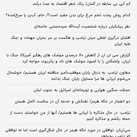
کم آبی بی سابقه در آلمان/ زنگ خطر اقتصاد به صدا درآمد
کدام روش پخت تخم مرغ برای بدن مفید است؟/ خام، آب‌پز یا سرخ‌شده؟
نظر پزشکیان درباره شخصیت آیت‌الله سیدمجتبی خامنه‌ای
افشای درگیری لفظی میان ترامپ و هگست بر سر بحران مهمات و جنگ
علیه ایران
گزارش سی ان ان از کاهش ۸۰ درصدی موشک های رهگیر آمریکا/ جنگ با
ایران، واشنگتن را با کمبود موشک های تاد و پاتریوت مواجه کرد
معاون ترامپ: به دنبال پایان موفقیت‌آمیز مناقشه ایران هستیم/ خوشحال
می‌شوم ایرانی ها مرا مسئول پایان جنگ بدانند
حملات سنگین هوایی و توپخانه‌ای اسرائیل به جنوب لبنان
دو انفجار در تنگه هرمز/ نفتکش و خدمه آن در سلامت کامل هستن
ترامپ: در حال مذاکره با ایرانی ها هستیم/ آنها از من خواستند دست از
حمله بکشم و مذاکره کنیم
سی‌ان‌ان: توافقی در مورد تنگه هرمز در حال شکل‌گیری است اما نه توافقی
که ترامپ بخواهد