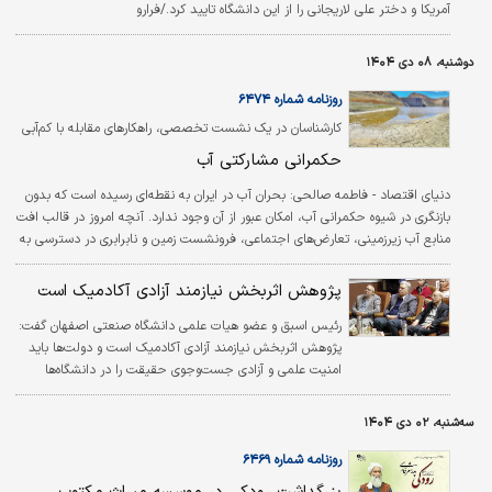
آمریکا و دختر علی لاریجانی را از این دانشگاه تایید کرد./فرارو
دوشنبه، ۰۸ دی ۱۴۰۴
روزنامه شماره ۶۴۷۴
کارشناسان در یک نشست تخصصی، راهکارهای مقابله با کم‌آبی
را بررسی کردند؛
حکمرانی مشارکتی آب
دنیای اقتصاد - فاطمه صالحی:
بحران آب در ایران به نقطه‌ای رسیده است که بدون
بازنگری در شیوه حکمرانی آب، امکان عبور از آن وجود ندارد. آنچه امروز در قالب افت
منابع آب زیرزمینی، تعارض‌های اجتماعی، فرونشست زمین و نابرابری در دسترسی به
آب نمایان شده، حاصل انباشت تصمیم‌هایی است که اغلب بر مبنای فرض وفور
منابع اتخاذ شده‌اند.
پژوهش اثربخش نیازمند آزادی آکادمیک است
رئیس اسبق و عضو هیات علمی دانشگاه صنعتی اصفهان گفت:
پژوهش اثربخش نیازمند آزادی آکادمیک است و دولت‌ها باید
امنیت علمی و آزادی جست‌وجوی حقیقت را در دانشگاه‌ها
تضمین کنند. محمود مدرس‌ هاشمی در آیین تجلیل از
پژوهشگران و فناوران برتر استان اصفهان در سالن پیامبر
سه‌شنبه، ۰۲ دی ۱۴۰۴
اعظم(ص) دانشگاه اصفهان اظهار کرد: نظام پژوهشی کشور باید
به سمت یکپارچگی حرکت کند و در صورت وجود محدودیت‌های
روزنامه شماره ۶۴۶۹
قانونی در جامعه وظیفه دولت است که امنیت علمی و آزادی