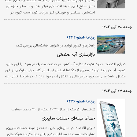
وقتی از «تورم ساختاری» سخن می‌گوییم، مقصود پدیده‌ای است
که از سطح امری صرفا اقتصادی فراتر رفته و به سایر حوزه‌های
اجتماعی، سیاسی و فرهنگی نیز سرایت کرده است. تورم، در
حالت معمول، یک متغیر اقتصادی است؛ علت آن در
سازوکارهای اقتصادی جست‌وجو و پیامدهای آن نیز عمدتا در
جمعه، ۳۰ آبان ۱۴۰۴
همان حوزه تحلیل می‌شود.
روزنامه شماره ۶۴۴۲
راهکارهای تداوم تولید در شرایط خشکسالی بررسی شد؛
بازارسازی آب صنعتی
دنیای اقتصاد:
حدود ۵درصد منابع آب کشور در صنعت مصرف می‌شود. با این حال،
کمبود آب در روند تولید بسیاری از بنگاه‌ها اختلال ایجاد می‌کند. برای جلوگیری از این
مشکل، راهکارهایی همچون بازچرخانی و انتقال آب وجود دارد که در شرایط فعلی، به
لحاظ قیمتی چندان به‌صرفه نیستند. کارشناسان معتقدند ایجاد بازار آب می‌تواند در
کوتاه‌مدت مشکلات صنایع را کاهش دهد. بنگاه‌ها در این بازار می‌توانند بخشی از آب
جمعه، ۲۳ آبان ۱۴۰۴
مورد نیاز خود را از کشاورزان خریداری کنند؛ روشی که منافع هر دو بخش را تامین
می‌کند.
روزنامه شماره ۶۴۳۶
شرکت‏‏‏‏‌های کوچک در سال ۲۰۲۴ بیش از ۴۰ درصد حملات
دیجیتال را تجربه کردند
حفاظ بیمه‌ای حملات سایبری
دنیای اقتصاد: در سال‌‌‌‌‌های اخیر، شدت و تنوع حملات سایبری
نشان داده است که مخاطرات دیجیتال تنها متوجه شرکت‌‌‌‌‌های