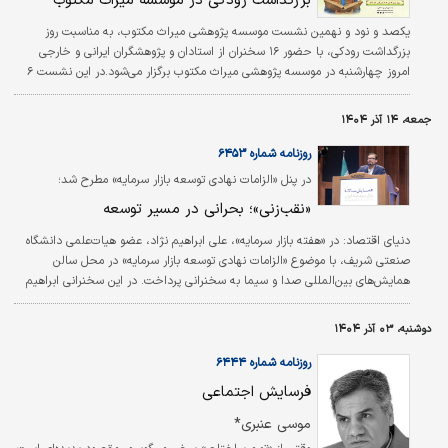
بزرگداشت رودکی در موسسه میراث مکتوب
جست‌وجوی حقیقت را برای دانشگاهیان تامین کند.
یکصد و نود و نهمین نشست موسسه پژوهشی میراث مکتوب، به مناسبت روز
بزرگداشت رودکی، با حضور ۱۶ سخنران از استادان و پژوهشگران ایرانی و خارجی
امروز چهارشنبه در موسسه پژوهشی میراث مکتوب برگزار می‌شود.در این نشست ۶
نفر از استادان به صورت حضوری در موسسه پژوهشی میراث مکتوب سخنرانی
خواهند کرد و فیلم ضبط‌شده سخنان ۱۰ نفر دیگر از استادان در سایت و پلتفرم‌های
جمعه، ۱۴ آذر ۱۴۰۴
موسسه پژوهشی میراث مکتوب پخش خواهد شد.
روزنامه شماره ۶۴۵۳
در پنل «الزامات نهادی توسعه بازار سرمایه» مطرح شد؛
«نقب‏‏‌زنی»؛ بحرانی در مسیر توسعه
دنیای اقتصاد:
در «هفته بازار سرمایه»، علی ابراهیم نژاد، عضو هیات‌علمی دانشگاه
صنعتی شریف، با موضوع «الزامات نهادی توسعه بازار سرمایه» در محل سالن
همایش‌های بین‌المللی صدا و سیما به سخنرانی پرداخت. در این سخنرانی ابراهیم
نژاد دو عامل را اصلی‌ترین ارکان توسعه بازار سرمایه کشور دانست. نخست،
فراهم‌کردن یک جریان دائمی از اطلاعات دقیق و درست برای سرمایه‏‏‌گذاران خرد و
دوشنبه، ۰۳ آذر ۱۴۰۴
دوم، فراهم‌کردن فضایی که در آن امکان سوء‏‏‌استفاده توسط مدیران و ناشران فراهم
نباشد. همچنین در این میان و جهت محقق‌شدن هدف دوم، مساله‌ای که از…
روزنامه شماره ۶۴۴۴
فرسایش اجتماعی
موسی عنبری*