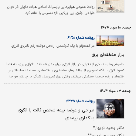
روابط عمومی هواپیمایی پارسیانا، اسامی هیات داوران فراخوان
طراحی لوگوی این ایرلاین تازه تاسیس را اعلام کرد.
جمعه، ۱۰ مرداد ۱۴۰۴
روزنامه شماره ۶۳۵۱
در گفت‌وگو با یک کارشناس، راه‌حل موقت رفع ناترازی انرژی
بررسی شد؛
بازار منطقه‌ای برق
خاموشی‌ها به نمادی از ناترازی در بازار انرژی ایران بدل شده‌اند. ناترازی برق، نه فقط
کمبود انرژی، بلکه تصویری از چالش‌های ساختاری و اقتصادی است که سایه‌اش بر
اقتصاد و رفاه جامعه سنگینی می‌کند، وقتی برق نمی‌رسد، زندگی با چالش مواجه
می‌شود. در شرایطی که ایران درگیر ناترازی برق است همچنان صادرات برق به
کشورهای دیگر وجود دارد، در این وضعیت، تنها راه چاره برای مقابله با بحران اقدام
جمعه، ۰۳ مرداد ۱۴۰۴
به مبادله دو طرفه و حتی به شکل تهاتر از سایر کشورها است. واردات برق از سایر
کشورها می‌تواند راه‌حل کوتاه‌مدت مساله…
روزنامه شماره ۶۳۴۵
طراحی و عرضه بیمه شخص ثالث با الگوی
بانکداری بیمه‌ای
دکتر وحید نوبهار*
دکتر محسن امیری**