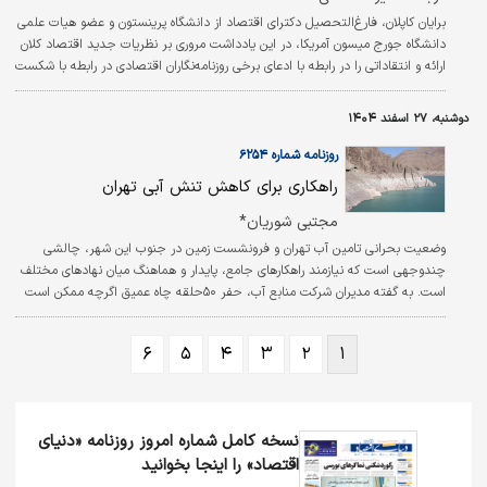
برایان کاپلان، فارغ‌التحصیل دکترای اقتصاد از دانشگاه پرینستون و عضو هیات علمی
دانشگاه جورج میسون آمریکا، در این یادداشت مروری بر نظریات جدید اقتصاد کلان
ارائه و انتقاداتی را در رابطه با ادعای برخی روزنامه‌نگاران اقتصادی در رابطه با شکست
اقتصاد کلان مطرح می‌کند.
دوشنبه، ۲۷ اسفند ۱۴۰۴
روزنامه شماره ۶۲۵۴
راهکاری برای کاهش تنش آبی تهران
مجتبی شوریان*
وضعیت بحرانی تامین آب تهران و فرونشست زمین در جنوب این شهر، چالشی
چندوجهی است که نیازمند راهکارهای جامع، پایدار و هماهنگ میان نهادهای مختلف
است. به گفته مدیران شرکت منابع آب، حفر ۵۰حلقه چاه عمیق اگرچه ممکن است
به‌‌‌صورت موقت بخشی از نیاز آب شرب را تامین کند، اما با توجه به افت شدید
سطح آب‌‌‌های زیرزمینی و تشدید فرونشست، راه‌‌‌حلی کوتاه‌‌‌مدت و پرخطر به شمار
۶
۵
۴
۳
۲
۱
می‌رود. راهکارهای اصولی مدیریت بحران آب تهران که هم به کاهش فشار بر منابع آب
زیرزمینی کمک کند و هم از تشدید فرونشست زمین جلوگیری کند، مشخص …
نسخه کامل شماره امروز روزنامه «دنیای‌
اقتصاد» را اینجا بخوانید