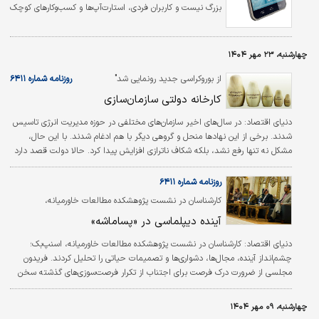
بزرگ نیست و کاربران فردی، استارت‌‌‌‌‌آپ‌‌‌‌‌ها و کسب‌‌‌‌‌وکارهای کوچک
نیز به‌‌‌‌‌طور فزاینده‌‌‌‌‌ای با زیان‌‌‌‌‌های مالی، عملیاتی و اعتباری مواجه
می‌‌‌‌‌شوند.
چهارشنبه، ۲۳ مهر ۱۴۰۴
از بوروکراسی جدید رونمایی شد"
روزنامه شماره ۶۴۱۱
کارخانه دولتی سازمان‌سازی
دنیای اقتصاد:
در سال‌های اخیر سازمان‌های مختلفی در حوزه مدیریت انرژی تاسیس
شدند. برخی از این نهادها منحل و گروهی دیگر با هم ادغام شدند. با این حال،
مشکل نه تنها رفع نشد، بلکه شکاف ناترازی افزایش پیدا کرد. حالا دولت قصد دارد
تا با تشکیل سازمان «بهینه‌سازی و مدیریت راهبردی انرژی»، یک راه‌حل جامع برای
مشکلات موجود پیدا کند. در مقابل، کارشناسان معتقدند برای حل بحران ناترازی لازم
روزنامه شماره ۶۴۱۱
است ابعاد سازمان‌های دولتی کاهش یابد تا فضا برای فعالیت سرمایه‌گذاران بخش
کارشناسان در نشست پژوهشکده مطالعات خاورمیانه،
خصوصی فراهم شود.
«اسنپ‌بک: مجال‌ها، دشواری‌ها و تصمیمات حیاتی» را تحلیل
آینده دیپلماسی در «پساماشه»
کردند
دنیای اقتصاد:
کارشناسان در نشست پژوهشکده مطالعات خاورمیانه، اسنپ‌بک؛
چشم‌انداز آینده، مجال‌ها، دشواری‌ها و تصمیمات حیاتی را تحلیل کردند. فریدون
مجلسی از ضرورت درک فرصت برای اجتناب از تکرار فرصت‌سوزی‌های گذشته سخن
گفت. حسین علایی فشار تحمیلی غرب و نقشه ترامپ تحت لوای صلح‌خواهی را
تشریح کرد. جهانگیر کرمی ضرورت بهره‌گیری از فرصت پیش آمده را برای شناخت
چهارشنبه، ۰۹ مهر ۱۴۰۴
جایگاه در نظام بین‌الملل خاطرنشان کرد و حسین مفیدی‌احمدی هم توضیح داد که