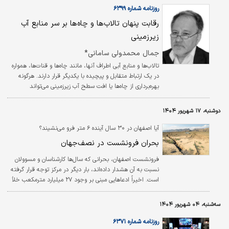
چگونه اروپا و آمریکا بر اساس یک راهبرد، قصد منزوی‌ساختن ایران را دارند.
روزنامه شماره ۶۳۹۹
رقابت پنهان تالاب‌ها و چاه‌ها بر سر منابع آب
زیرزمینی
جمال محمدولی سامانی*
تالاب‌ها و منابع آبی اطراف آنها، مانند چاه‌ها و قنات‌ها، همواره
در یک ارتباط متقابل و پیچیده با یکدیگر قرار دارند. هرگونه
بهره‌برداری از چاه‌ها یا افت سطح آب زیرزمینی می‌تواند
مستقیما بر تراز سطح تالاب‌ها اثر بگذارد و جریان آب را از
تالاب به سمت سفره‌های زیرزمینی هدایت کند.
دوشنبه، ۱۷ شهریور ۱۴۰۴
آیا اصفهان در ۳۰ سال آینده ۶ متر فرو می‌نشیند؟
بحران فرونشست در نصف‌جهان
فرونشست اصفهان، بحرانی که سال‌ها کارشناسان و مسوولان
نسبت به آن هشدار داده‌اند، بار دیگر در مرکز توجه قرار گرفته
است. اخیراً ادعاهایی مبنی بر وجود ۲۷ میلیارد مترمکعب خلأ
زیرزمین و فرو رفتن ۶ متری شهر طی ۳۰ سال آینده مطرح شده
اما پرسش این است که این ارقام تا چه اندازه واقعی و علمی
سه‌شنبه، ۰۴ شهریور ۱۴۰۴
هستند؟
روزنامه شماره ۶۳۷۱