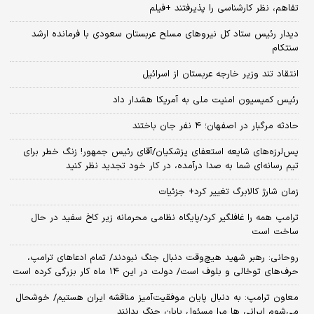
تفاهم، نظر کارشناسی را پذیرفتند +فیلم
دیدار رئیس ستاد کل نیروهای مسلح عربستان سعودی با فرمانده ارشد
سنتکام
انتقاد تند وزیر خارجه عربستان از اسرائیل
رئیس کمیسیون امنیت ملی به آمریکا هشدار داد
حادثه مرگبار در اصفهان؛ ۴ نفر جان باختند
پس‌لرزه‌های شایعه استعفای پزشکیان/آقای رئیس جمهور! زنگ خطر برای
تیم رسانه‌ای شما به صدا درآمده، در کار خود تجدید نظر کنید
زمان شارژ کالابرگ تغییر کرد+ جزئیات
ترامپ همه را غافلگیر کرد/پایگاه نظامی محرمانه زیر کاخ سفید در حال
ساخت است
روحانی: رهبر شهید هیچ‌وقت دنبال جنگ نبودند/ تمام ادعاهای ترامپ،
حرف‌های توخالی و بلوف است/ دولت در این ۱۴ ماه کار بزرگی کرده است
معاون ترامپ: به دنبال پایان موفقیت‌آمیز مناقشه ایران هستیم/ خوشحال
می‌شوم ایرانی ها مرا مسئول پایان جنگ بدانند