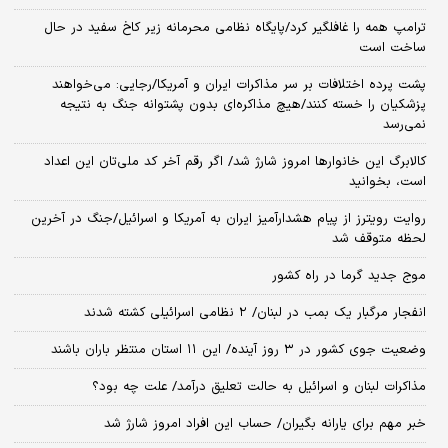
ترامپ همه را غافلگیر کرد/پایگاه نظامی محرمانه زیر کاخ سفید در حال
ساخت است
پشت پرده اختلافات بر سر مذاکرات ایران و آمریکا/رجایی: می‌خواهند
پزشکیان را خسته کنند/هیچ مذاکره‌ای بدون پشتوانه جنگ به نتیجه
نمی‌رسد
کالابرگ این خانوارها امروز شارژ شد/ اگر رقم آخر کد ملی‌تان این اعداد
است، بخوانید
روایت رویترز از پیام هشدارآمیز ایران به آمریکا و اسرائیل/جنگ در آخرین
لحظه متوقف شد
موج جدید گرما در راه کشور
انفجار مرگبار یک بمب در لبنان/ ۲ نظامی اسرائیلی کشته شدند
وضعیت جوی کشور در ۳ روز آینده/ این ۱۱ استان منتظر باران باشند
مذاکرات لبنان و اسرائیل به حالت تعلیق درآمد/ علت چه بود؟
خبر مهم برای یارانه بگیران/ حساب این افراد امروز شارژ شد