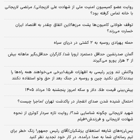
روایت عضو کمیسیون امنیت ملی از شهادت علی لاریجانی/ مرتضی لاریجانی
با خانه تماس گرفته بود؟
توقف طولانی کامیون‌ها پشت مرزها/این اتفاق چقدر به اقتصاد ایران
خسارت می‌زند؟
حمله پهپادی روسیه به ۲ کشتی در دریای سیاه
آلمان صدرنشین حداقل دستمزد اروپا شد/ کارگران حداقل‌بگیر ماهانه بیش
از ۲ هزار یورو می‌گیرند
واکنش تند وزیر رئیسی به اظهارات ظریف/برخی می‌خواهند همه راه‌ها را
ببندند/کاری نکنید چین و روسیه در جنگ بعد از حق وتو استفاده نکنند
پیش‌بینی قیمت طلا، دلار و سکه امروز پنجشنبه ۱۵ مرداد ۱۴۰۵
احتمال شنیده شدن صدای انفجار در پاکدشت تهران /ماجرا چیست؟
شهید لاریجانی چگونه شناسایی شد؟/ روایت تازه سردار کوثری از نحوه
شهادت لاریجانی و فرزندش+فیلم
پس‌لرزه‌های شایعه استعفای پزشکیان/آقای رئیس جمهور! زنگ خطر برای
تیم رسانه‌ای شما به صدا درآمده، در کار خود تجدید نظر کنید