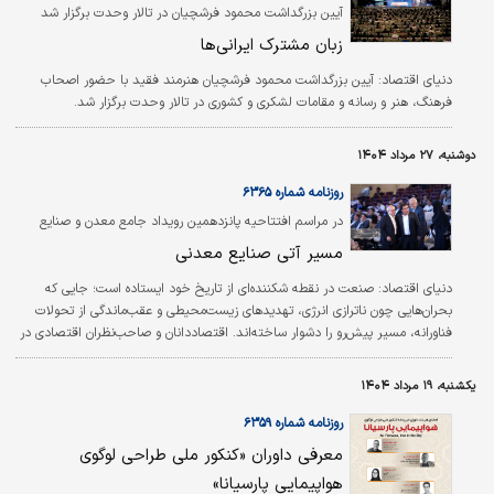
آیین بزرگداشت محمود فرشچیان در تالار وحدت برگزار شد
زبان مشترک ایرانی‌ها
دنیای اقتصاد:
آیین بزرگداشت محمود فرشچیان هنرمند فقید با حضور اصحاب
فرهنگ، هنر و رسانه و مقامات لشکری و کشوری در تالار وحدت برگزار شد.
دوشنبه، ۲۷ مرداد ۱۴۰۴
روزنامه شماره ۶۳۶۵
در مراسم افتتاحیه پانزدهمین رویداد جامع معدن و صنایع
معدنی به میزبانی گروه رسانه‌ای «دنیای اقتصاد» تشریح شد
مسیر آتی صنایع معدنی
دنیای اقتصاد:
صنعت در نقطه‌ شکننده‌ای از تاریخ خود ایستاده است؛ جایی که
بحران‌هایی چون ناترازی انرژی، تهدیدهای زیست‌محیطی و عقب‌ماندگی از تحولات
فناورانه، مسیر پیش‌رو را دشوار ساخته‌اند. اقتصاددانان و صاحب‌نظران اقتصادی در
مراسم افتتاحیه پانزدهمین رویداد جامع معدن و صنایع معدنی که به میزبانی گروه
رسانه‌ای «دنیای اقتصاد» در حال برگزاری است اعلام کردند، بسیاری از این چالش‌ها
یکشنبه، ۱۹ مرداد ۱۴۰۴
قابل پیش‌بینی بود، اما به دلیل واکنش‌های سطحی و کوتاه‌مدت، امروز به ابربحران
بدل شده‌اند. همزمان هشدارهای زیست‌محیطی نشان می‌دهد مرز…
روزنامه شماره ۶۳۵۹
معرفی داوران «کنکور ملی طراحی لوگوی
هواپیمایی پارسیانا»