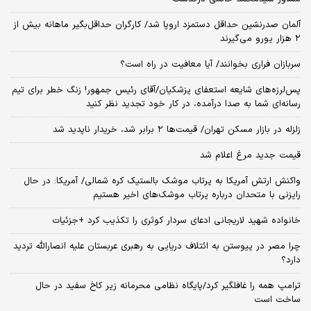
آلمان صدرنشین حداقل دستمزد اروپا شد/ کارگران حداقل‌بگیر ماهانه بیش از
۲ هزار یورو می‌گیرند
سربازان فراری بخوانند/ آیا معافیت در راه است؟
پس‌لرزه‌های شایعه استعفای پزشکیان/آقای رئیس جمهور! زنگ خطر برای تیم
رسانه‌ای شما به صدا درآمده، در کار خود تجدید نظر کنید
زلزله در بازار مسکن تهران/ قیمت‌ها ۲ برابر شد، خریدار ناپدید شد
قیمت جدید مرغ اعلام شد
واکنش ارتش آمریکا به پرتاب موشک بالستیک کره شمالی/ آمریکا: در حال
رایزنی با متحدان درباره پرتاب موشک‌های اخیر هستیم
خانواده شهید لاریجانی ادعای سردار کوثری را تکذیب کرد +جزئیات
چرا مصر در پیوستن به ائتلاف دریایی به رهبری عربستان علیه انصارالله تردید
دارد؟
ترامپ همه را غافلگیر کرد/پایگاه نظامی محرمانه زیر کاخ سفید در حال
ساخت است