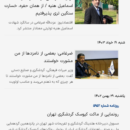
اسماعیل هنیه / از همان حفره، خسارت
سنگین تری پذیرفتیم
اقتصادنیوز:
عزت‌الله ضرغامی در سالگرد شهادت
اسماعیل هنیه توئیتی معنادار منتشر کرد.
شنبه، ۱۹ خرداد ۱۴۰۳
ضرغامی: بعضی از نامزدها از من
مشورت خواستند
وزیر میراث فرهنگی، گردشگری و صنایع دستی
گفت: بعضی از نامزدها از من مشورت خواستند تا
هر چیزی که به ذهنم می‌رسد و مناسب اولویت
بخشی آن‌ها باشد به آنها بگویم.
یکشنبه، ۲۹ بهمن ۱۴۰۲
روزنامه شماره ۵۹۵۲
رونمایی از ماکت کیوسک گردشگری تهران
مسوول دبیرخانه هلدینگ گردشگری و تفریحات شهر تهران در پانزدهمین گردهمایی
ملی و صنفی راهنمایان گردشگری ایران از رونمایی ماکت‌‌‌های کیوسک گردشگری شهر