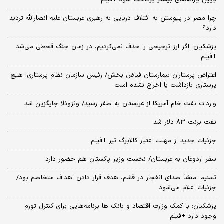
چرا مصر در پیوستن به ائتلاف دریایی به رهبری عربستان علیه انصارالله تردید
دارد؟
پزشکیان: اگر ارز ترجیحی را حذف نمی‌کردیم، در زمان جنگ قحطی می‌شد
+فیلم
اعتراض پرستاران بیمارستان فیاض بخش/ رئیس سازمان نظام پرستاری: هیچ
پرستاری بازداشت یا اخراج نشده است
واردات نفت خام آمریکا از عربستان به صفر رسید/ ونزوئلا جایگزین شد
نفت برنت ۸۳ دلار شد
جزئیات جدید از مهلت اعتبار کالابرگ تیر +فیلم
سفر اردوغان به عربستان/ نخست وزیر پاکستان هم حضور دارد
تسنیم: منشأ صدای انفجار در قشم، هدف قرار دادن اهداف متخاصم بود/
جزئیات اعلام می‌شود
پزشکیان: با کمک وزارت اقتصاد و بانک ها برنامه‌هایی برای کنترل تورم
وجود دارد +فیلم