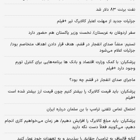
نفت برنت ۸۳ دلار شد
جزئیات جدید از مهلت اعتبار کالابرگ تیر +فیلم
سفر اردوغان به عربستان/ نخست وزیر پاکستان هم حضور دارد
تسنیم: منشأ صدای انفجار در قشم، هدف قرار دادن اهداف متخاصم بود/
جزئیات اعلام می‌شود
پزشکیان: با کمک وزارت اقتصاد و بانک ها برنامه‌هایی برای کنترل تورم
وجود دارد +فیلم
ماجرای صدای انفجار در قشم چه بود؟
پزشکیان: باید قیمت کالابرگ را بیشتر کنیم چون قیمت ارز بیشتر شده است
+فیلم
احتمال تماس تلفنی ترامپ با بن سلمان درباره ایران
پزشکیان: باید مبلغ کالابرگ را افزایش دهیم/ هر زمان می‌خواهیم کاری انجام
دهیم، می‌گویند فعلاً دست نگه دارید
کنایه قالیباف به ترامپ/ حقایق را بپذیرید و به تعهدات خود عمل کنید