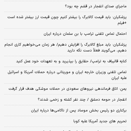
ماجرای صدای انفجار در قشم چه بود؟
پزشکیان: باید قیمت کالابرگ را بیشتر کنیم چون قیمت ارز بیشتر شده است
+فیلم
احتمال تماس تلفنی ترامپ با بن سلمان درباره ایران
پزشکیان: باید مبلغ کالابرگ را افزایش دهیم/ هر زمان می‌خواهیم کاری انجام
دهیم، می‌گویند فعلاً دست نگه دارید
کنایه قالیباف به ترامپ/ حقایق را بپذیرید و به تعهدات خود عمل کنید
تماس تلفنی وزیران خارجه ایران و موریتانی درباره حملات آمریکا و اسرائیل
علیه ایران
یمن: اتاق فرماندهی نیروهای سعودی در حملات موشکی هدف قرار گرفت
انفجار در حومه دمشق / چند نفر کشته و زخمی شدند؟
برکناری دو رئیس بخش موساد پس از ناکامی‌ها درباره ایران
تحریم های جدید آمریکا علیه کوبا