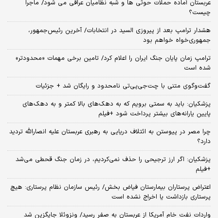
عربستان آماده حملات حوثی ها و شبه نظامیان عراقی می شود/ ماجرا
چیست؟
هشدار ترامپ بعد از پیروزی السید در انتخابات/ آخرین رئیس‌جمهور،
جمهوری‌خواه خواهم بود
ترامپ زمان پایان جنگ ایران را اعلام کرد/ تامین برخی مهمات «محدودتر»
شده است
گفت‌وگوی متنی با چت‌جی‌پی‌تی نامحدود و رایگان شد + جزئیات
پزشکیان: باید به سمتی برویم که به دهک‌های بالا کمتر و به دهک‌های
پایین یارانه‌های بیشتر پرداخت شود +فیلم
چرا مصر در پیوستن به ائتلاف دریایی به رهبری عربستان علیه انصارالله تردید
دارد؟
پزشکیان: اگر ارز ترجیحی را حذف نمی‌کردیم، در زمان جنگ قحطی می‌شد
+فیلم
اعتراض پرستاران بیمارستان فیاض بخش/ رئیس سازمان نظام پرستاری: هیچ
پرستاری بازداشت یا اخراج نشده است
واردات نفت خام آمریکا از عربستان به صفر رسید/ ونزوئلا جایگزین شد