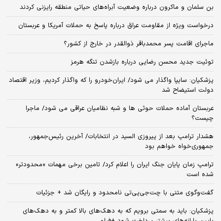
بن سلمان و ماکرون درباره وضعیت آبراه‌های حیاتی منطقه رایزنی کردند
درخواست ویژه از مقاومت عراق درباره پاسخ به حملات آمریکا و عربستان
ماجرای اقامت پسر محمدباقر ذوالقدر در خارج از کشور؟
توئیت جدید محسن رضایی درباره بازشدن تنگه هرمز
پزشکیان: سایپا واگذار می شود/ ایران‌خودرو را که واگذار کردیم، وزیر اقتصاد
دولت استیضاح شد
عربستان آماده حملات حوثی ها و شبه نظامیان عراقی می شود/ ماجرا
چیست؟
هشدار ترامپ بعد از پیروزی السید در انتخابات/ آخرین رئیس‌جمهور،
جمهوری‌خواه خواهم بود
ترامپ زمان پایان جنگ ایران را اعلام کرد/ تامین برخی مهمات «محدودتر»
شده است
گفت‌وگوی متنی با چت‌جی‌پی‌تی نامحدود و رایگان شد + جزئیات
پزشکیان: باید به سمتی برویم که به دهک‌های بالا کمتر و به دهک‌های
پایین یارانه‌های بیشتر پرداخت شود +فیلم