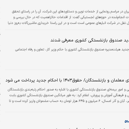
م
ان در مراسم رونمایی از خدمات نوین و دستاوردهای این شرکت، آن را در راستای تحقق
ت
ات انجام‌شده در حوزه‌های لجستیکی گفت: از اقدامات حائزاهمیت که در حال بررسی و
و حمل نقل در شرکت انبارهای عمومی است است و در این راستا خریداری ماشین‌آلات به‌روز دنیا
ن
است و بی‌‌‌‌‌شک تمامی منافع حاصل از این اقدمات موثر برای تامین…
د صندوق بازنشستگی کشوری معرفی شدند
د
دید هیئت‌مدیره صندوق بازنشستگی کشوری با حکم وزیر کار، تعاون و رفاه اجتماعی
س
ت
م
و بازنشستگان/ حقوق۱۴۰۳ با احکام جدید پرداخت می شود
قی
 و امور بیمه‌ای صندوق بازنشستگی کشوری با اشاره به صدور احکام رتبه‌بندی بازنشستگان
ق
ی و فرهنگی آموزش و پرورش، اعلام کرد: به طور میانگین صندوق بازنشستگی کشوری بابت
معوقه ۳ ماه مهر، آبان و آذر امسال، ۶ میلیون و ۶۴۵ هزار تومان به حساب مشمولان واریز کرده است و تا
ق
معوقات ناشی از رتبه‌بندی معلمان در صورت تامین اعتبار پرداخت می‌شود.
ت
ج