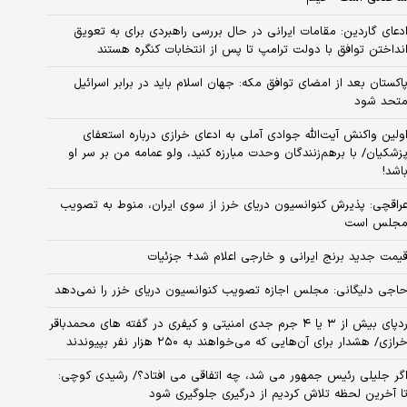
دعای گاردین: مقامات ایرانی در حال بررسی راهبردی برای به تعویق
نداختن توافق با دولت ترامپ تا پس از انتخابات کنگره هستند
اکستان بعد از امضای توافق مکه: جهان اسلام باید در برابر اسرائیل
تحد شود
ولین واکنش آیت‌الله جوادی آملی به ادعای خرازی درباره استعفای
زشکیان/ با برهم‌زنندگان وحدت مبارزه کنید، ولو عمامه من بر سر او
اشد!
راقچی: پذیرش کنوانسیون دریای خرز از سوی ایران، منوط به تصویب
جلس است
یمت جدید برنج ایرانی و خارجی اعلام شد+ جزئیات
اجی دلیگانی: مجلس اجازه تصویب کنوانسیون دریای خزر را نمی‌دهد
ردپای بیش از ۳ یا ۴ جرم جدی امنیتی و کیفری در گفته های محمدباقر
رازی/ هشدار برای آن‌هایی که می‌خواهند به ۲۵۰ هزار نفر بپیوندند
گر جلیلی رئیس جمهور می شد، چه اتفاقی می افتاد؟/ رشیدی کوچی:
ا آخرین لحظه تلاش کردیم از درگیری جلوگیری شود