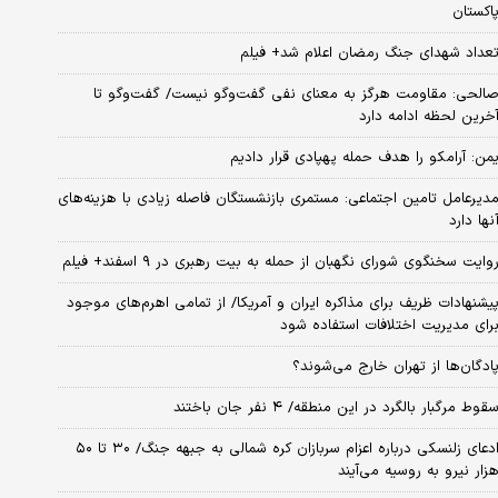
اکستان
عداد شهدای جنگ رمضان اعلام شد+ فیلم
الحی: مقاومت هرگز به معنای نفی گفت‌وگو نیست/ گفت‌وگو تا
خرین لحظه ادامه دارد
من: آرامکو را هدف حمله پهپادی قرار دادیم
دیرعامل تامین اجتماعی: مستمری بازنشستگان فاصله زیادی با هزینه‌های
نها دارد
وایت سخنگوی شورای نگهبان از حمله به بیت رهبری در ۹ اسفند+ فیلم
یشنهادات ظریف برای مذاکره ایران و آمریکا/ از تمامی اهرم‌های موجود
رای مدیریت اختلافات استفاده شود
ادگان‌ها از تهران خارج می‌شوند؟
قوط مرگبار بالگرد در این منطقه/ ۴ نفر جان باختند
ادعای زلنسکی درباره اعزام سربازان کره شمالی به جبهه جنگ/ ۳۰ تا ۵۰
زار نیرو به روسیه می‌آیند