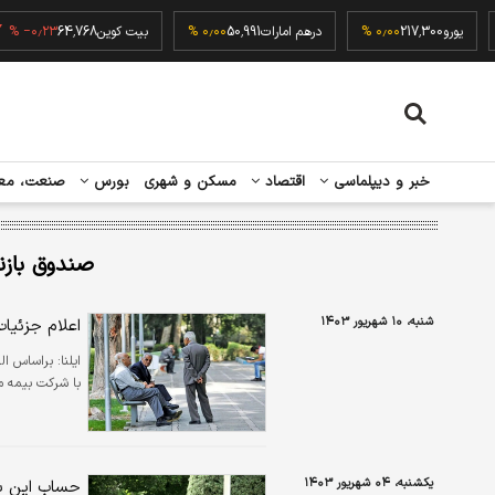
۰٫۰۰
یورو
217,300
۰٫۰۰ %
درهم امارات
50,991
۰٫۰۰ %
بیت کوین
64,768
۲۳ %
خبر و دیپلماسی
اقتصاد
مسکن و شهری
بورس
صنعت، مع
صندوق باز
شنبه، ۱۰ شهریور ۱۴۰۳
اعلام جزئیا
ایلنا:
براساس ال
با شرکت بیمه ملت مبلغ بیمه
یکشنبه، ۰۴ شهریور ۱۴۰۳
حساب این با