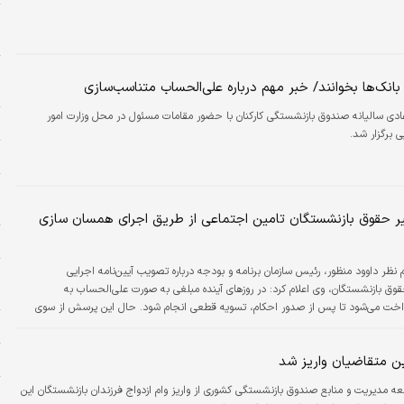
ه
خ
و
انک‌ها بخوانند/ خبر مهم درباره علی‌الحساب متناسب‌سازی
چ
ی سالیانه صندوق بازنشستگی کارکنان با حضور مقامات مسئول در محل وزارت امور
ا
ی برگزار شد.
ب
و
ا
ر حقوق بازنشستگان تامین اجتماعی از طریق اجرای همسان سازی
ا
م نظر داوود منظور، رئیس سازمان برنامه و بودجه درباره تصویب آیین‌نامه اجرایی
ر
وق بازنشستگان، وی اعلام کرد: در روزهای آینده مبلغی به صورت علی‌الحساب به
م
اخت می‌شود تا پس از صدور احکام، تسویه قطعی انجام شود. حال این پرسش از سوی
خ
 شده است که آیا اقدام دولت شامل بازنشستگان سازمان تامین اجتماعی نیز خواهد شد یا
ن کشوری و لشگری را پوشش می‌دهد؟
ا
ین متقاضیان واریز شد
ه مدیریت و منابع صندوق بازنشستگی کشوری از واریز وام ازدواج فرزندان بازنشستگان این
ط