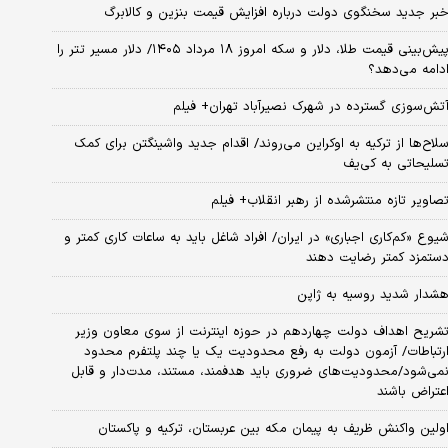
بر جدید سخنگوی دولت درباره افزایش قیمت بنزین و کالابرگ
پیش‌بینی قیمت طلا، دلار و سکه امروز ۱۸ مرداد ۱۴۰۵/ دلار مسیر تتر را
دامه می‌دهد؟
تش‌سوزی گسترده در شهرک نصیرآباد تهران+ فیلم
لاح‌ها از ترکیه به اوکراین می‌روند/ اقدام جدید واشینگتن برای کمک
سلیحاتی به کی‌یف
صاویر تازه منتشرشده از رهبر انقلاب+ فیلم
یوع «کم‌کاری اجباری» در ایران/ افراد شاغل باید به ساعات کاری کمتر و
ستمزد کمتر رضایت دهند
شدار شدید روسیه به ژاپن
شریح اهداف دولت چهاردهم در حوزه اینترنت از سوی معاون وزیر
رتباطات/ آزمون دولت به رفع محدودیت یک یا چند پلتفرم محدود
نمی‌‎شود/محدودیت‌های ضروری باید هدفمند، مستند، مدت‌دار و قابل
عتراض باشند
ولین واکنش ظریف به پیمان مکه بین عربستان، ترکیه و پاکستان