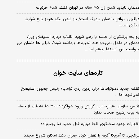
عمای ناپدید شدن زن ۴۵ ساله در تهران کشف شد+ جزئیات
راقچی: توافق با عمان نزدیک است/ باز شدن تنگه هرمز تابع شرایط
یگری است
وایت پزشکیان از جلسه با رهبر شهید انقلاب درباره استیضاح وزرا/
ده‌ای در داخل نمی‌خواهند تحریم‌ها برداشته شود/ خیلی ها دلشان می
واست من استعفا بدهم اما ...
تازه‌های سایت خوان
قشه جدید دموکرات‌ها برای زمین زدن ترامپ/ رئیس جمهور استیضاح
می‌شود اما ...
زئیس سازمان هواپیمایی: گزارش ورود هواگردها ٣٠ دقیقه قبل از حمله
ه بیت رهبری صحت ندارد
ظهارات جدید سخنگوی ناجا درباره قتل حمیدرضا رجب‌زاده
راقچی: تا آمریکا آنچه را نقض کرده جبران نکند امکان شروع مجدد