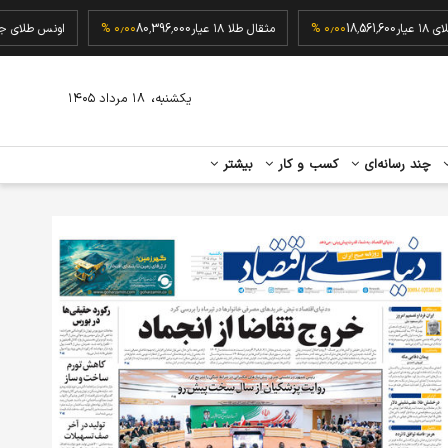
گرم طلای ۱۸ عیار
18,561,600
۰٫۰۰ %
مثقال طلا ۱۸ عیار
80,396,000
۰٫۰۰ %
اونس 
،
یکشنبه
۱۸ مرداد ۱۴۰۵
چند رسانه‌ای
کسب و کار
بیشتر