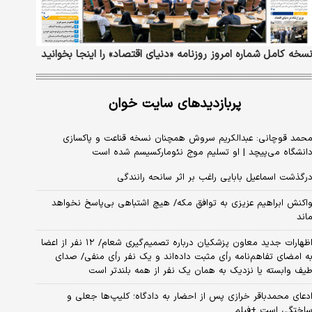
سخه کامل شماره امروز روزنامه «دنیای‌ اقتصاد» را اینجا بخوانید
پربازدیدهای سایت خوان
حمد قوچانی: عبدالکریم سروش همچنان نسخه قناعت و پاکسازی
انشگاه می‌پیچد | او تسلیم موج نئومارکسیسم شده است
رگذشت اسماعیل بابایی راغب بر اثر سانحه رانندگی
اکنش ابراهیم عزیزی به توافق مکه/ هیچ اشتباهی بی‌پاسخ نخواهد
اند
اظهارات جدید معاون پزشکیان درباره تصمیم‌گیری شعام/ ۱۲ نفر از اعضا
ه امضای تفاهم‌نامه رأی مثبت داده‌اند و یک نفر رأی منفی/ صدای
یف وابسته یا نزدیک به همان یک نفر از همه بلندتر است
دعای محمدباقر خرازی پس از احضار به دادگاه؛ کلیپ‌ها جعلی و
اختگی است +فیلم