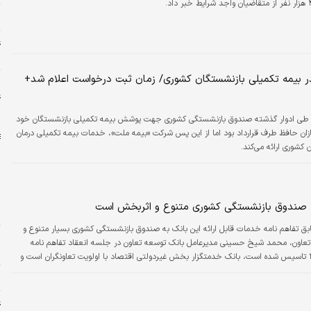
م
ع
د
ر بیمه‌ تکمیلی بازنشستگان کشوری/ زمان ثبت درخواست اعلام شد+
ر
ع
خ
 طی ادوار گذشته صندوق بازنشستگی کشوری جهت پوشش بیمه تکمیلی بازنشستگان خود
ازان حافظ طرف قرارداد بود اما از این پس شرکت «بیمه ملت»، خدمات بیمه تکمیلی درمان
 کشوری ارائه می‌کند.
ن
به صندوق بازنشستگی کشوری متنوع و اثربخش است
ن
ق تفاهم نامه خدمات قابل ارائه این بانک به صندوق بازنشستگی کشوری بسیار متنوع و
عاون، محمد شیخ حسینی مدیرعامل بانک توسعه تعاون در جلسه انعقاد تفاهم نامه
ب
اظهار کرد: این بانک به موجب سیاست‌های اصل ۴۴ تاسیس شده است، بانک خدمتگزار بخش غیردولتی اقتصاد با اولویت تعاونگران است و
پیشبرد اهداف دولت جهت حمایت از تعاونگران و کارآفرینان است، بانک هیچ محدودیتی برای
ا
ع