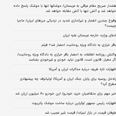
شدار صریح مقام عراقی به عربستان/ موشکها تنها با موشک پاسخ داده
واهد شد و آتش تنها با آتش مقابله خواهد شد
قوع چندین انفجار و تیراندازی شدید در نزدیکی مرز‌های ایران/ ماجرا
یست؟
دعای وزارت خارجه عربستان علیه ایران
اقر خرازی به دادگاه ویژه روحانیت احضار شد+ فیلم
اکنش روزنامه اطلاعات به احضار باقر خرازی به دادگاه ویژه روحانیت/
گر معیار، قانون است، قانون نباید خودی و غیرخودی بشناسد
ظهارات تازه ظریف درباره مذاکرات ایران و آمریکا
اه‌حل روسیه برای پایان جنگ ایران و آمریکا/ اولیانوف چه پیشنهادی
طرح کرد؟
بر مهم برای متقاضیان خرید خودرو/ این خودرو ۸۰ میلیون ارزان شد
ظهارات رئیس جمهور اوکراین درباره ساخت موشک پاتریوت
وفان قیمت در بازار لبنیات/ قیمت شیر عجیب شد