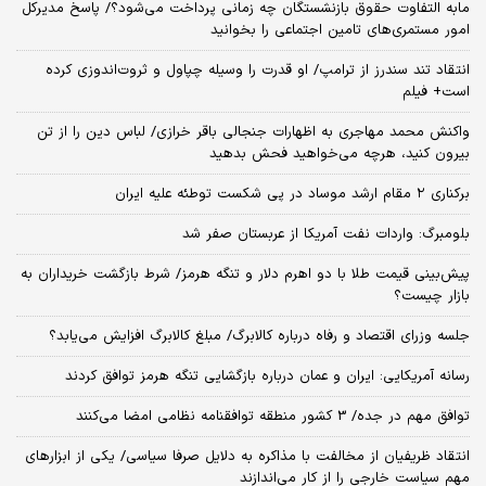
مابه التفاوت حقوق بازنشستگان چه زمانی پرداخت می‌شود؟/ پاسخ مدیرکل
امور مستمری‌های تامین اجتماعی را بخوانید
انتقاد تند سندرز از ترامپ/ او قدرت را وسیله چپاول و ثروت‌اندوزی کرده
است+ فیلم
واکنش محمد مهاجری به اظهارات جنجالی باقر خرازی/ لباس دین را از تن
بیرون کنید، هرچه می‌خواهید فحش بدهید
برکناری ۲ مقام‌ ارشد موساد در پی شکست توطئه علیه ایران
بلومبرگ: واردات نفت آمریکا از عربستان صفر شد
پیش‌بینی قیمت طلا با دو اهرم دلار و تنگه هرمز/ شرط بازگشت خریداران به
بازار چیست؟
جلسه وزرای اقتصاد و رفاه درباره کالابرگ/ مبلغ کالابرگ افزایش می‌یابد؟
رسانه آمریکایی: ایران و عمان درباره بازگشایی تنگه هرمز توافق کردند
توافق مهم در جده/ 3 کشور منطقه توافقنامه نظامی امضا می‌کنند
انتقاد ظریفیان از مخالفت با مذاکره به دلایل صرفا سیاسی/ یکی از ابزارهای
مهم سیاست خارجی را از کار می‌اندازند