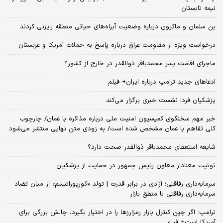
نیمه تابستان
بن سلمان و ماکرون درباره وضعیت آبراه‌های حیاتی منطقه رایزنی کردند
درخواست ویژه از مقاومت عراق درباره پاسخ به حملات آمریکا و عربستان
ماجرای اقامت پسر محمدباقر ذوالقدر در خارج از کشور؟
ادعاهای جدید ترامپ درباره ایران+ فیلم
پزشکیان فردا نشست خبری برگزار می‌کند
خبر مهم سخنگوی کمیسیون امنیت ملی درباره مذاکره با عمان/ چارچوب
کلی تفاهم با عمان مشخص شده است/ به زودی متن نهایی منتشر می‌شود
شایعه استعفای محمدباقر ذوالقدر صحت دارد؟
توئیت معنادار معاون رئیس جمهور در حمایت از پزشکیان
سرمایه‌داری رفاقتی؛ آزادی در برابر قدرت | تولد «کورپوراتیسم» از میان تضاد
سرمایه‌داری رفاقتی با منطق بازار
ترامپ: اگر چین کنترل بازار رمزارزها را در اختیار بگیرد، چالش بزرگی برای
آمریکا است+ فیلم