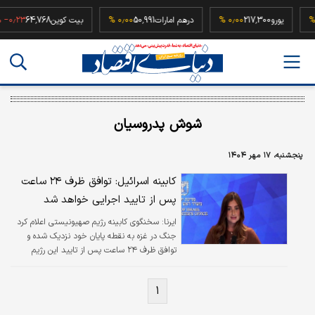
۰٫۰۰
یورو
217,300
۰٫۰۰ %
درهم امارات
50,991
۰٫۰۰ %
بیت کوین
64,768
٫۲۳ %
شوش پدروسیان
پنجشنبه، ۱۷ مهر ۱۴۰۴
کابینه اسرائیل: توافق ظرف ۲۴ ساعت
پس از تایید اجرایی خواهد شد
ایرنا:
سخنگوی کابینه رژیم صهیونیستی اعلام کرد
جنگ در غزه به نقطه پایان خود نزدیک شده و
توافق ظرف ۲۴ ساعت پس از تایید این رژیم
اجرایی خواهد شد.
۱