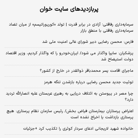
پربازدیدهای سایت خوان
سرمایه‌داری رفاقتی؛ آزادی در برابر قدرت | تولد «کورپوراتیسم» از میان تضاد
سرمایه‌داری رفاقتی با منطق بازار
فارس: محسن رضایی دبیر شورای عالی امنیت ملی شد
پزشکیان: سایپا واگذار می شود/ ایران‌خودرو را که واگذار کردیم، وزیر اقتصاد
دولت استیضاح شد
ماجرای اقامت پسر محمدباقر ذوالقدر در خارج از کشور؟
توئیت جدید محسن رضایی درباره بازشدن تنگه هرمز
چرا مصر در پیوستن به ائتلاف دریایی به رهبری عربستان علیه انصارالله تردید
دارد؟
اعتراض پرستاران بیمارستان فیاض بخش/ رئیس سازمان نظام پرستاری: هیچ
پرستاری بازداشت یا اخراج نشده است
خانواده شهید لاریجانی ادعای سردار کوثری را تکذیب کرد +جزئیات