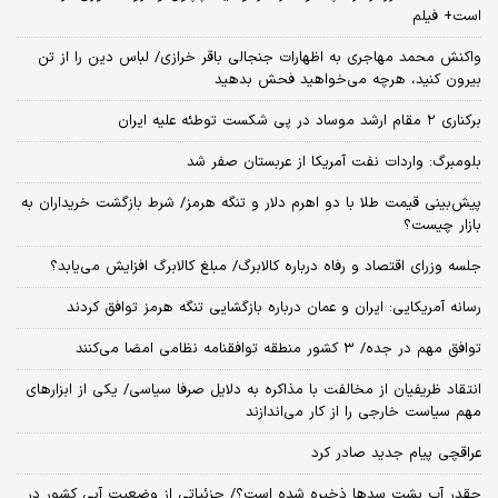
است+ فیلم
واکنش محمد مهاجری به اظهارات جنجالی باقر خرازی/ لباس دین را از تن
بیرون کنید، هرچه می‌خواهید فحش بدهید
برکناری ۲ مقام‌ ارشد موساد در پی شکست توطئه علیه ایران
بلومبرگ: واردات نفت آمریکا از عربستان صفر شد
پیش‌بینی قیمت طلا با دو اهرم دلار و تنگه هرمز/ شرط بازگشت خریداران به
بازار چیست؟
جلسه وزرای اقتصاد و رفاه درباره کالابرگ/ مبلغ کالابرگ افزایش می‌یابد؟
رسانه آمریکایی: ایران و عمان درباره بازگشایی تنگه هرمز توافق کردند
توافق مهم در جده/ ۳ کشور منطقه توافقنامه نظامی امضا می‌کنند
انتقاد ظریفیان از مخالفت با مذاکره به دلایل صرفا سیاسی/ یکی از ابزارهای
مهم سیاست خارجی را از کار می‌اندازند
عراقچی پیام جدید صادر کرد
چقدر آب پشت سدها ذخیره شده است؟/ جزئیاتی از وضعیت آبی کشور در