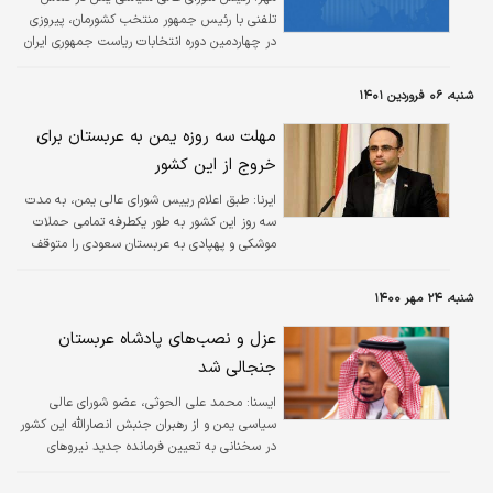
تلفنی با رئیس جمهور منتخب کشورمان، پیروزی
در چهاردمین دوره انتخابات ریاست جمهوری ایران
را به وی تبریک گفت.
شنبه، ۰۶ فروردین ۱۴۰۱
مهلت سه‌ روزه یمن به عربستان برای
خروج از این کشور
ایرنا:
طبق اعلام رییس شورای عالی یمن، به مدت
سه روز این کشور به طور یکطرفه تمامی حملات
موشکی و پهپادی به عربستان سعودی را متوقف
خواهد کرد.
شنبه، ۲۴ مهر ۱۴۰۰
عزل و نصب‌های پادشاه عربستان
جنجالی شد
ايسنا:
محمد علی الحوثی، عضو شورای عالی
سیاسی یمن و از رهبران جنبش انصارالله این کشور
در سخنانی به تعیین فرمانده جدید نیروهای
مشترک ائتلاف متجاوز عربی به سرکردگی عربستان
سعودی واکنش نشان داد.