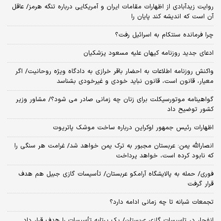
روایت زیدآبادی از اظهارات مقامات ایران و آمریکایی درباره تنگه هرمز/ عاقل
آن است که اندیشه کند پایان را
چرا فرمانده سنتکام به اسرائیل رفت؟
ادعای جدید روزنامه کیهان علیه مسعود پزشکیان
واکنش روزنامه اطلاعات به احضار باقر خرازی به دادگاه ویژه روحانیت/ اگر
معیار، قانون است، قانون نباید خودی و غیرخودی بشناسد
گواهینامه موتورسیکلت برای زنان چه زمانی صادر می شود؟/ مشاور وزیر
کشور توضیح داد
اظهارات رئیس جمهور اوکراین درباره ساخت موشک پاتریوت
انصارالله یمن: عربستان مجبور به ترک یمن خواهد شد/ غرامت هر سنگی را
که نابود کرده است، خواهد پرداخت
فوری/ حمله به پالایشگاه آرامکو عربستان/ تأسیسات گازی جبیل هم هدف
قرار گرفت
تجمعات شبانه تا چه زمانی ادامه دارد؟
انفجار در تاسیسات گازی عربستان/ یک پرتابه تأسیسات را هدف قرار داد