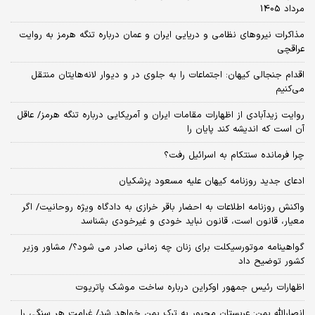
مرداد 1405
مذاکرات نیروهای نظامی و دریایی ایران و عمان درباره تنگه هرمز به روایت
عراقچی
اقدام جنجالی کیهان: اجتماعات را به جلوی در و دیوار لانه‌هایتان منتقل
می‌کنیم
روایت زیدآبادی از اظهارات مقامات ایران و آمریکایی درباره تنگه هرمز/ عاقل
آن است که اندیشه کند پایان را
چرا فرمانده سنتکام به اسرائیل رفت؟
ادعای جدید روزنامه کیهان علیه مسعود پزشکیان
واکنش روزنامه اطلاعات به احضار باقر خرازی به دادگاه ویژه روحانیت/ اگر
معیار، قانون است، قانون نباید خودی و غیرخودی بشناسد
گواهینامه موتورسیکلت برای زنان چه زمانی صادر می شود؟/ مشاور وزیر
کشور توضیح داد
اظهارات رئیس جمهور اوکراین درباره ساخت موشک پاتریوت
انصارالله یمن: عربستان مجبور به ترک یمن خواهد شد/ غرامت هر سنگی را