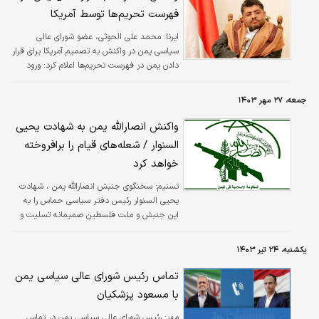
فهرست تحریم‌ها توسط آمریکا
ایرنا:
محمد علی الحوثی، عضو شورای عالی
سیاسی یمن در واکنش به تصمیم آمریکا برای قرار
دادن یمن در فهرست تحریم‌ها اعلام کرد: ورود
کمک‌ها به غزه برای ما مهم‌تر از تصمیم آمریکا
است، تصمیمی که هیچ مشروعیتی ندارد.
جمعه، ۲۷ مهر ۱۴۰۳
واکنش انصارالله یمن به شهادت یحیی
السنوار / شعله‌های قیام را برافروخته
خواهد کرد
تسنیم:
سخنگوی جنبش انصارالله یمن ، شهادت
یحیی السنوار رئیس دفتر سیاسی حماس را به
این جنبش و ملت فلسطین صمیمانه تسلیت و
تبریک گفت.
یکشنبه، ۲۴ تیر ۱۴۰۳
تماس رئیس شورای عالی سیاسی یمن
با مسعود پزشکیان
مهر:
رئیس شورای عالی سیاسی یمن در تماس