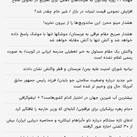
مهلت ۲۱ روزه پنتاگون به شرکت‌های دفاعی برای تسریع در تحویل سلاح
افزایش نجومی قیمت لبنیات در بازار / شیر خام چقدر شد؟
هشدار مینو محرز؛ این ساندویچ‌ها را از بیرون نخرید!
هشدار صریح مقام عراقی به عربستان/ موشکها تنها با موشک پاسخ داده
خواهد شد و آتش تنها با آتش مقابله خواهد شد
واکنش یک مقام مسئول به خبر تعطیلی مدرسه ایرانی در کویت/ به صورت
رسمی اعلام نشده است
بیانیه شورای امنیت علیه یمن/ عربستان و قطر واکنش نشان دادند
خبر جدید درباره وضعیت سلامتی جو بایدن/ فرزند رئیس جمهور سابق
آمریکا: حال وی وخیم تر شده است
بیشترین آب شیرین جهان در اختیار کدام کشورهاست؟ + اینفوگرافی
«جام زهر» پزشکیان برای عراقچی/ کنایه‌ای که وزیر خارجه را غافلگیر کرد
ادعای تازه سنتکام درباره ناو «آبراهام لینکلن» و محاصره دریایی ایران/ بیش
از ۳۰ کشتی اجازه عبور گرفتند