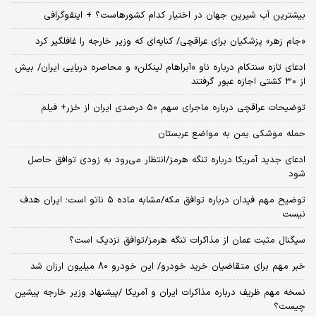
بیشترین آب شیرین جهان در اختیار کدام کشورهاست؟ + اینفوگرافی
«جام زهر» پزشکیان برای عراقچی/ کنایه‌ای که وزیر خارجه را غافلگیر کرد
ادعای تازه سنتکام درباره ناو «آبراهام لینکلن» و محاصره دریایی ایران/ بیش
از ۳۰ کشتی اجازه عبور گرفتند
توضیحات عراقچی درباره ماجرای سهم ۵۰ درصدی ایران از خزر+ فیلم
حمله موشکی یمن به مواضع عربستان
ادعای جدید آمریکا درباره تنگه هرمز/انتظار می‌رود به زودی توافق حاصل
شود
توضیح مهم فیدان درباره توافق مکه/مشابه ماده ۵ ناتو است؛ ایران هدف
نیست
سیگنال‌ مثبت عمان از مذاکرات تنگه هرمز/توافق نزدیک است؟
خبر مهم برای متقاضیان خرید خودرو/ این خودرو ۸۰ میلیون ارزان شد
نسخه‌ مهم ظریف درباره مذاکرات ایران و آمریکا /پیشنهاد وزیر خارجه پیشین
چیست؟