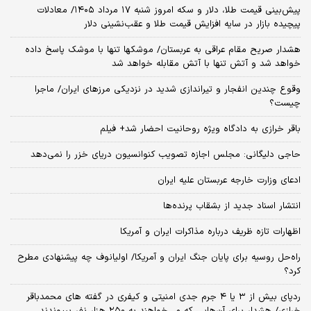
پیش‌بینی قیمت طلا، دلار و سکه امروز شنبه ۱۷ مرداد ۱۴۰۵/ معادلات
پیچیده بازار در سایه افزایش قیمت طلا و عقب‌نشینی دلار
هشدار صریح مقام عراقی به عربستان/ موشکها تنها با موشک پاسخ داده
خواهد شد و آتش تنها با آتش مقابله خواهد شد
وقوع چندین انفجار و تیراندازی شدید در نزدیکی مرز‌های ایران/ ماجرا
چیست؟
باقر خرازی به دادگاه ویژه روحانیت احضار شد+ فیلم
حاجی دلیگانی: مجلس اجازه تصویب کنوانسیون دریای خزر را نمی‌دهد
ادعای وزارت خارجه عربستان علیه ایران
انتشار اسناد جدید از بشقاب پرنده‌ها
اظهارات تازه ظریف درباره مذاکرات ایران و آمریکا
راه‌حل روسیه برای پایان جنگ ایران و آمریکا/ اولیانوف چه پیشنهادی مطرح
کرد؟
ردپای بیش از ۳ یا ۴ جرم جدی امنیتی و کیفری در گفته های محمدباقر
خرازی/ هشدار برای آن‌هایی که می‌خواهند به ۲۵۰ هزار نفر بپیوندند