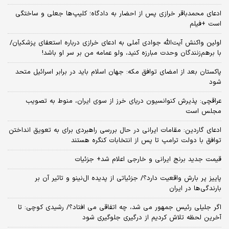
ادعای محمدباقر خرازی پس از احضار به دادگاه؛ کلیپ‌ها جعلی و ساختگی
است +فیلم
اولین واکنش آیت‌الله جوادی آملی به ادعای خرازی درباره استعفای پزشکیان/
با برهم‌زنندگان وحدت مبارزه کنید، ولو عمامه من بر سر او باشد!
پاکستان بعد از امضای توافق مکه: جهان اسلام باید در برابر اسرائیل متحد
شود
عراقچی: پذیرش کنوانسیون دریای خرز از سوی ایران، منوط به تصویب
مجلس است
ادعای گاردین: مقامات ایرانی در حال بررسی راهبردی برای به تعویق انداختن
توافق با دولت ترامپ تا پس از انتخابات کنگره هستند
قیمت جدید برنج ایرانی و خارجی اعلام شد+ جزئیات
پاییز پر بارش واقعیت دارد؟/ جزئیاتی از پدیده ال‌نینو و تاثیر آن بر
بارندگی‌ها در ایران
اگر جلیلی رئیس جمهور می شد، چه اتفاقی می افتاد؟/ رشیدی کوچی: تا
آخرین لحظه تلاش کردیم از درگیری جلوگیری شود