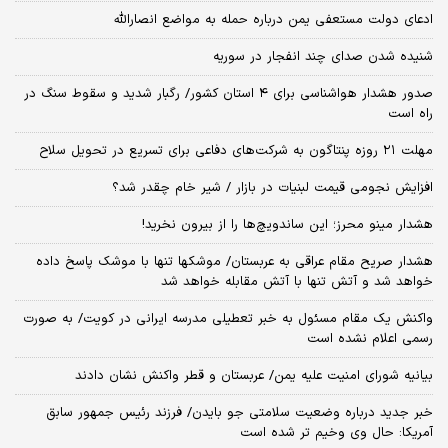
ادعای دولت مستعفی یمن درباره حمله به مواضع انصارالله
شنیده شدن صدای چند انفجار در سوریه
صدور هشدار هواشناسی برای ۴ استان کشور/ رگبار شدید و سقوط سنگ در
راه است
مهلت ۲۱ روزه پنتاگون به شرکت‌های دفاعی برای تسریع در تحویل سلاح
افزایش نجومی قیمت لبنیات در بازار / شیر خام چقدر شد؟
هشدار مینو محرز؛ این ساندویچ‌ها را از بیرون نخرید!
هشدار صریح مقام عراقی به عربستان/ موشکها تنها با موشک پاسخ داده
خواهد شد و آتش تنها با آتش مقابله خواهد شد
واکنش یک مقام مسئول به خبر تعطیلی مدرسه ایرانی در کویت/ به صورت
رسمی اعلام نشده است
بیانیه شورای امنیت علیه یمن/ عربستان و قطر واکنش نشان دادند
خبر جدید درباره وضعیت سلامتی جو بایدن/ فرزند رئیس جمهور سابق
آمریکا: حال وی وخیم تر شده است