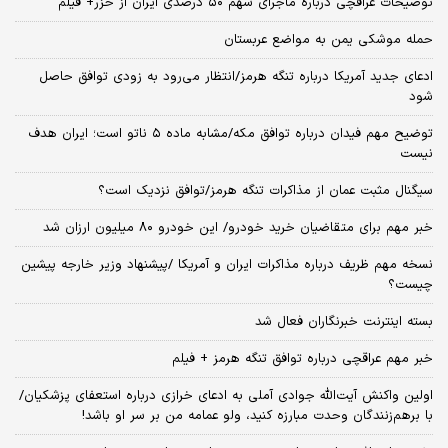
توضیحات عراقچی درباره ماجرای سهم ۵۰ درصدی ایران از خزر+ فیلم
حمله موشکی یمن به مواضع عربستان
ادعای جدید آمریکا درباره تنگه هرمز/انتظار می‌رود به زودی توافق حاصل
شود
توضیح مهم فیدان درباره توافق مکه/مشابه ماده ۵ ناتو است؛ ایران هدف
نیست
سیگنال‌ مثبت عمان از مذاکرات تنگه هرمز/توافق نزدیک است؟
خبر مهم برای متقاضیان خرید خودرو/ این خودرو ۸۰ میلیون ارزان شد
نسخه‌ مهم ظریف درباره مذاکرات ایران و آمریکا /پیشنهاد وزیر خارجه پیشین
چیست؟
بسته اینترنت خبرنگاران فعال شد
خبر مهم عراقچی درباره توافق تنگه هرمز + فیلم
اولین واکنش آیت‌الله جوادی آملی به ادعای خرازی درباره استعفای پزشکیان/
با برهم‌زنندگان وحدت مبارزه کنید، ولو عمامه من بر سر او باشد!