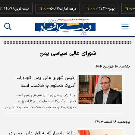
52,
۰٫۰۰ %
یورو
217,300
۰٫۰۰ %
درهم امارات
50,991
۰٫۰۰ %
بیت کوین
4,768
شورای عالی سیاسی یمن
یکشنبه، ۱۰ فروردین ۱۴۰۴
رئیس شورای عالی یمن: تجاوزات
آمریکا محکوم به شکست است
ایرنا:
رئیس شورای عالی سیاسی یمن گفت:
تجاوزات آمریکا در حمایت از جنایات رژیم
صهیونیستی، محکوم به شکست است و تأثیری در
عزم ملت یمن نخواهد داشت، بلکه به توسعه
توانمندی‌های نظامی ما منجر خواهد شد.
پنجشنبه، ۱۶ اسفند ۱۴۰۳
واکنش انصارالله به قرار دادن یمن در