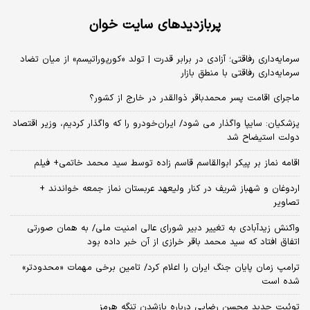
پربازدیدهای سایت خوان
سرمایه‌داری رفاقتی؛ آزادی در برابر قدرت | تولد «کورپوراتیسم» از میان تضاد
سرمایه‌داری رفاقتی با منطق بازار
ماجرای اقامت پسر محمدباقر ذوالقدر در خارج از کشور؟
پزشکیان: سایپا واگذار می شود/ ایران‌خودرو را که واگذار کردیم، وزیر اقتصاد
دولت استیضاح شد
اقامه نماز بر پیکر ابوالقاسم قاسم زاده توسط سید محمد خاتمی+ فیلم
اردوغان و شهباز شریف در کنار ولیعهد عربستان نماز جمعه خواندند +
تصاویر
واکنش زیدآبادی به تغییر دبیر شورای عالی امنیت ملی/ به همان صورتی
اتفاق افتاد که سید محمد باقر خرازی از آن خبر داده بود
ترامپ زمان پایان جنگ ایران را اعلام کرد/ تامین برخی مهمات «محدودتر»
شده است
توئیت جدید محسن رضایی درباره بازشدن تنگه هرمز