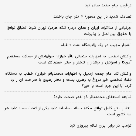
عراقچی پیام جدید صادر کرد
تصادف شدید در این محور/ ۴ نفر جان باختند
جزئیاتی از مذاکرات ایران و عمان درباره تنگه هرمز/ تهران شرط انطباق توافق
با حقوق بین‌الملل را پذیرفت
انفجار مهیب در یک پالایشگاه نفت + فیلم
واکنش ابطحی به اظهارات جنجالی باقر خرازی؛ حرفهایش از حملات مستقیم
آمریکا و اسرائیل و براندازان تلختر و حتی خطرناکتر است
واکنش تند امام جمعه اردبیل به اظهارات محمدباقر خرازی/ خطاب به دستگاه
قضا: شخصی خبر دروغ به رهبری بست و دفتر رهبری با صراحت آن را رد
کرد، آیا این جرم است یا خیر؟
شایعه استعفای محمدباقر ذوالقدر صحت دارد؟
انتشار متن کامل توافق مکه/ حمله مسلحانه علیه یکی از اعضا، حمله علیه هر
سه کشور است
ترامپ در برابر ایران اعلام پیروزی کرد