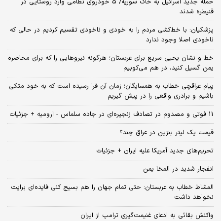
حمله جدید اسرائیل به خاک سوریه/ 5 خودروی نظامی وارد روستایی در
قنیطره شدند
پزشکیان: با خط‌کشی مردم را به خودی و ناخودی تقسیم کردیم در حالی که
ناخودی اصلا وجود ندارد
خط و نشان یحیی سریع برای عربستان؛ هرگونه نیروهایی را که برای محاصره
یمن گسیل کنید، در هم می‌کوبیم
پیام عراقچی خطاب به همسایگان؛ زمان آن فرا رسیده است که به خود متکی
باشیم و برادری واقعی را در پیش گیریم
11 فوتی و مصدوم در تصادف زنجیره‌ای در جاده سلماس - ارومیه + جزئیات
قیمت یک لیتر بنزین در عراق چند؟
تحریم‌های جدید آمریکا علیه ایران + جزئیات
انفجار شدید در المخا یمن
المشاط خطاب به عربستان: حتی تمام جهان را هم بسیج کنی فایده‌ای برایت
نخواهد داشت
واکنش بقائی به ادعای غنیمت‌گیری ترامپ از ایران