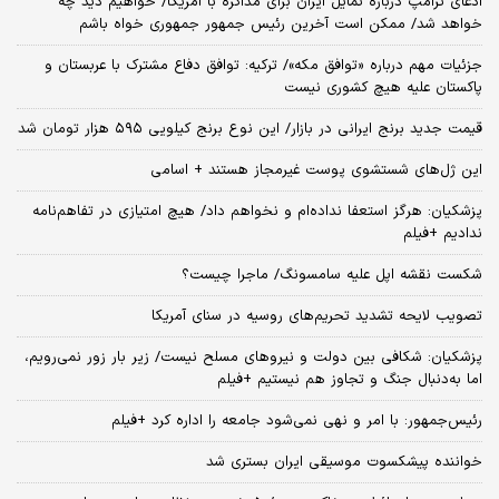
ادعای ترامپ درباره تمایل ایران برای مذاکره با آمریکا/ خواهیم دید چه
خواهد شد/ ممکن است آخرین رئیس‌ جمهور جمهوری خواه باشم
جزئیات مهم درباره «توافق مکه»/ ترکیه‌: توافق دفاع مشترک با عربستان و
پاکستان علیه هیچ کشوری نیست
قیمت جدید برنج ایرانی در بازار/ این نوع برنج کیلویی ۵۹۵ هزار تومان شد
این ژل‌های شستشوی پوست غیرمجاز هستند + اسامی
پزشکیان: هرگز استعفا نداده‌ام و نخواهم داد/ هیچ امتیازی در تفاهم‌نامه
ندادیم +فیلم
شکست نقشه اپل علیه سامسونگ/ ماجرا چیست؟
تصویب لایحه تشدید تحریم‌های روسیه در سنای آمریکا
پزشکیان: شکافی بین دولت و نیروهای مسلح نیست/ زیر بار زور نمی‌رویم،
اما به‌دنبال جنگ و تجاوز هم نیستیم +فیلم
رئیس‌جمهور: با امر و نهی نمی‌شود جامعه را اداره کرد +فیلم
خواننده پیشکسوت موسیقی ایران بستری شد