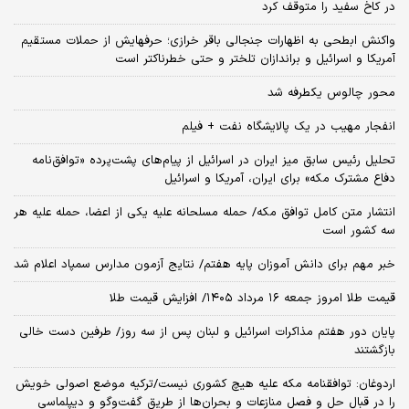
در کاخ سفید را متوقف کرد
واکنش ابطحی به اظهارات جنجالی باقر خرازی؛ حرفهایش از حملات مستقیم
آمریکا و اسرائیل و براندازان تلختر و حتی خطرناکتر است
محور چالوس یکطرفه شد
انفجار مهیب در یک پالایشگاه نفت + فیلم
تحلیل رئیس سابق میز ایران در اسرائیل از پیام‌های پشت‌پرده «توافق‌نامه
دفاع مشترک مکه» برای ایران، آمریکا و اسرائیل
انتشار متن کامل توافق مکه/ حمله مسلحانه علیه یکی از اعضا، حمله علیه هر
سه کشور است
خبر مهم برای دانش آموزان پایه هفتم/ نتایج آزمون مدارس سمپاد اعلام شد
قیمت طلا امروز جمعه ۱۶ مرداد ۱۴۰۵/ افزایش قیمت طلا
پایان دور هفتم مذاکرات اسرائیل و لبنان پس از سه روز/ طرفین دست خالی
بازگشتند
اردوغان: توافقنامه مکه علیه هیچ کشوری نیست/ترکیه موضع اصولی خویش
را در قبال حل و فصل منازعات و بحران‌ها از طریق گفت‌وگو و دیپلماسی