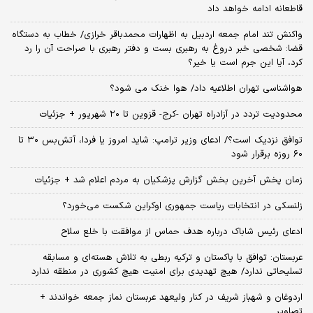
قاطعانه ادامه خواهد داد
واکنش تند امام جمعه اردبیل به اظهارات محمدباقر خرازی/ خطاب به دستگاه
قضا: شخصی خبر دروغ به رهبری بست و دفتر رهبری با صراحت آن را رد
کرد، آیا این جرم است یا خیر؟
هواشناسی تهران اطلاعیه داد/ هوا خنک می شود؟
محدودیت تردد در آزادراه تهران -کرج- قزوین تا ۲۰ شهریور + جزئیات
توافق نزدیک است؟/ ادعای وزیر ترامپ: شاید امروز یا فردا، آتش‌بس ۳۰ تا
۶۰ روزه برقرار شود
زمان پخش آخرین بخش گزارش پزشکیان به مردم اعلام شد + جزئیات
زلنسکی در انتخابات ریاست جمهوری اوکراین شکست می‌خورد؟
ادعای رئیس شاباک درباره هدف حماس از موافقت با خلع سلاح
عربستان: توافق با پاکستان و ترکیه ربطی به تلاش هسته‌ای و مسابقه
تسلیحاتی ندارد/ هیچ تهدیدی برای امنیت هیچ کشوری در منطقه ندارد
اردوغان و شهباز شریف در کنار ولیعهد عربستان نماز جمعه خواندند +
تصاویر