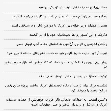
حمله پهپادی به یک کشتی ترکیه در نزدیکی روسیه
رفیقدوست: می‌توانیم بمب اتم بسازیم، اما این کار را نمی‌کنیم + فیلم
همتی: اظهارات وزیر خزانه‌داری آمریکا با مواضع قبلی وی متناقض است
مکزیک و این کشور روابط دیپلماتیک خود را از سر گرفتند
واکنش فدراسیون فوتبال آرژانتین به احتمال خداحافظی لیونل مسی
غریب آبادی: امنیت خلیج فارس باید به دست کشورهای منطقه تأمین شود
پیش بینی بورس فردا شنبه ۱۷ مردادماه ۱۴۰۵/ موتور رشد بازار سهام روشن
شد
توئیت اسحاق دار پس از امضای توافق دفاعی مکه
شکست بزرگ برای ترامپ؛ دادگاه تجدیدنظر آمریکا ساخت پروژه سالن رقص
در کاخ سفید را متوقف کرد
واکنش ابطحی به اظهارات جنجالی باقر خرازی؛ حرفهایش از حملات مستقیم
آمریکا و اسرائیل و براندازان تلختر و حتی خطرناکتر است