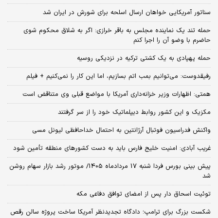
سناتور آمریکایی خواهان ارسال اسلحه برای شورش در ایران شد
حمله تند یک نماینده مجلس به باقر خرازی: اگر به شلاق محکوم شوی
حاضرم با وضو آن را اجرا کنم
حمله پهپادی به یک کشتی ترکیه در نزدیکی روسیه
رفیقدوست: می‌توانیم بمب اتم بسازیم، اما این کار را نمی‌کنیم + فیلم
همتی: اظهارات وزیر خزانه‌داری آمریکا با مواضع قبلی وی متناقض است
مکزیک و این کشور روابط دیپلماتیک خود را از سر گرفتند
واکنش فدراسیون فوتبال آرژانتین به احتمال خداحافظی لیونل مسی
غریب آبادی: امنیت خلیج فارس باید به دست کشورهای منطقه تأمین شود
پیش بینی بورس فردا شنبه 17 مردادماه 1405/ موتور رشد بازار سهام روشن
شد
توئیت اسحاق دار پس از امضای توافق دفاعی مکه
شکست بزرگ برای ترامپ؛ دادگاه تجدیدنظر آمریکا ساخت پروژه سالن رقص