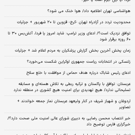
کرد، آیا این جرم است یا خیر؟
هواشناسی تهران اطلاعیه داد/ هوا خنک می شود؟
محدودیت تردد در آزادراه تهران -کرج- قزوین تا ۲۰ شهریور + جزئیات
توافق نزدیک است؟/ ادعای وزیر ترامپ: شاید امروز یا فردا، آتش‌بس ۳۰ تا
۶۰ روزه برقرار شود
زمان پخش آخرین بخش گزارش پزشکیان به مردم اعلام شد + جزئیات
زلنسکی در انتخابات ریاست جمهوری اوکراین شکست می‌خورد؟
ادعای رئیس شاباک درباره هدف حماس از موافقت با خلع سلاح
عربستان: توافق با پاکستان و ترکیه ربطی به تلاش هسته‌ای و مسابقه
تسلیحاتی ندارد/ هیچ تهدیدی برای امنیت هیچ کشوری در منطقه ندارد
اردوغان و شهباز شریف در کنار ولیعهد عربستان نماز جمعه خواندند +
تصاویر
خبر انتصاب محسن رضایی به دبیری شورای عالی امنیت ملی صحت دارد؟/
خبرگزاری فارس توضیح داد