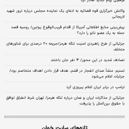
عراقچی پیام جدید صادر کرد
واکنش خبرگزاری قوه قضائیه به ادعای یک نماینده مجلس درباره ترور شهید
لاریجانی
پیش‌بینی منابع اطلاعاتی آمریکا از اقدام قریب‌الوقوع پوتین/ روسیه قصد
حمله به یک عضو ناتو را دارد؟
جزئیاتی از طرح راهبردی امنیت تنگه هرمز/جریمه ۲۰ درصدی برای شناورهای
متخلف
تصادف شدید در این محور/ ۴ نفر جان باختند
تسنیم: منشأ صدای انفجار در قشم، هدف قرار دادن اهداف متخاصم بود/
جزئیات اعلام می‌شود
ترامپ در برابر ایران اعلام پیروزی کرد
جزئیاتی از مذاکرات ایران و عمان درباره تنگه هرمز/ تهران شرط انطباق توافق
با حقوق بین‌الملل را پذیرفت
تازه‌های سایت خوان