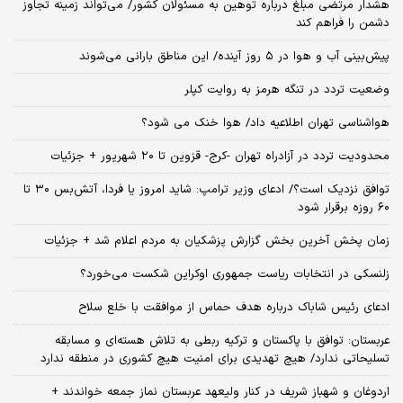
هشدار مرتضی مبلغ درباره توهین به مسئولان کشور/ می‌تواند زمینه تجاوز
دشمن را فراهم کند
پیش‌بینی آب و هوا در ۵ روز آینده/ این مناطق بارانی می‌شوند
وضعیت تردد در تنگه هرمز به روایت کپلر
هواشناسی تهران اطلاعیه داد/ هوا خنک می شود؟
محدودیت تردد در آزادراه تهران -کرج- قزوین تا ۲۰ شهریور + جزئیات
توافق نزدیک است؟/ ادعای وزیر ترامپ: شاید امروز یا فردا، آتش‌بس ۳۰ تا
۶۰ روزه برقرار شود
زمان پخش آخرین بخش گزارش پزشکیان به مردم اعلام شد + جزئیات
زلنسکی در انتخابات ریاست جمهوری اوکراین شکست می‌خورد؟
ادعای رئیس شاباک درباره هدف حماس از موافقت با خلع سلاح
عربستان: توافق با پاکستان و ترکیه ربطی به تلاش هسته‌ای و مسابقه
تسلیحاتی ندارد/ هیچ تهدیدی برای امنیت هیچ کشوری در منطقه ندارد
اردوغان و شهباز شریف در کنار ولیعهد عربستان نماز جمعه خواندند +