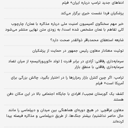
ادعاهای جدید ترامپ درباره ایران+ فیلم
پزشکیان فردا نشست خبری برگزار می‌کند
خبر مهم سخنگوی کمیسیون امنیت ملی درباره مذاکره با عمان/ چارچوب
کلی تفاهم با عمان مشخص شده است/ به زودی متن نهایی منتشر می‌شود
شایعه استعفای محمدباقر ذوالقدر صحت دارد؟
توئیت معنادار معاون رئیس جمهور در حمایت از پزشکیان
سرمایه‌داری رفاقتی؛ آزادی در برابر قدرت | تولد «کورپوراتیسم» از میان تضاد
سرمایه‌داری رفاقتی با منطق بازار
ترامپ: اگر چین کنترل بازار رمزارزها را در اختیار بگیرد، چالش بزرگی برای
آمریکا است+ فیلم
کشف یک گورستان عجیب/ افرادی با جایگاه اجتماعی بالا در این مکان دفن
هستند
معاون عراقچی: در هیچ دوره‌ای هماهنگی بین میدان و دیپلماسی را مانند
حال حاضر نداشتیم/ بیشتر جنگ‌ها، از طریق دیپلماسی و مذاکره فیصله پیدا
کرده‌اند