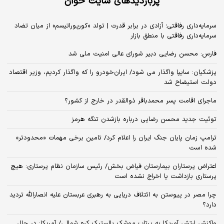
پربازدیدهای سایت خوان
سرمایه‌داری رفاقتی؛ آزادی در برابر قدرت | تولد «کورپوراتیسم» از میان تضاد
سرمایه‌داری رفاقتی با منطق بازار
فارس: محسن رضایی دبیر شورای عالی امنیت ملی شد
پزشکیان: سایپا واگذار می شود/ ایران‌خودرو را که واگذار کردیم، وزیر اقتصاد
دولت استیضاح شد
ماجرای اقامت پسر محمدباقر ذوالقدر در خارج از کشور؟
توئیت جدید محسن رضایی درباره بازشدن تنگه هرمز
ترامپ زمان پایان جنگ ایران را اعلام کرد/ تامین برخی مهمات «محدودتر»
شده است
اعتراض پرستاران بیمارستان فیاض بخش/ رئیس سازمان نظام پرستاری: هیچ
پرستاری بازداشت یا اخراج نشده است
چرا مصر در پیوستن به ائتلاف دریایی به رهبری عربستان علیه انصارالله تردید
دارد؟
واکنش ارتش آمریکا به پرتاب موشک بالستیک کره شمالی/ آمریکا: در حال