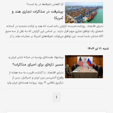
آیا کاهش تعرفه‌ها در راه است؟
پیشرفت در مذاکرات تجاری هند و
آمریکا
دنیای اقتصاد: روزنامه «مینت» گزارش داده است که هند و ایالات متحده در آستانه
امضای یک توافق تجاری مهم قرار دارند. بر اساس این گزارش که به نقل از سه منبع
آگاه منتشر شده است، این توافق می‌تواند تعرفه‌های آمریکا بر صادرات هند را از
حدود ۵۰ درصد به ۱۵ تا ۱۶ درصد کاهش دهد.
شنبه، ۲۱ تیر ۱۴۰۴
پیشنهاد هسته‌ای روسیه در میانه تنش ایران و
اسرائیل؛
مسیر تازه‌ای برای احیای مذاکرات؟
دنیای اقتصاد: با گذشت قریب به سه هفته از
وقوع آتش‌بس بین ایران و اسرائیل، پس از
درگیری نظامی ۱۲ روزه، پرونده هسته‌ای ایران وارد
مرحله‌ای تازه شده است. تنش‌های اخیر، مسیر
غنی‌سازی اورانیوم در ایران و ادامه همکاری با
۱
آژانس بین‌المللی انرژی اتمی را در هاله‌ای از ابهام
قرار داده و بار دیگر جبهه‌های دیپلماتیک شرق و
غرب را برای میانجی‌گری فعال کرده است.