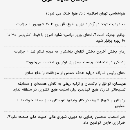
هواشناسی تهران اطلاعیه داد/ هوا خنک می شود؟
محدودیت تردد در آزادراه تهران -کرج- قزوین تا ۲۰ شهریور + جزئیات
توافق نزدیک است؟/ ادعای وزیر ترامپ: شاید امروز یا فردا، آتش‌بس ۳۰ تا
۶۰ روزه برقرار شود
زمان پخش آخرین بخش گزارش پزشکیان به مردم اعلام شد + جزئیات
زلنسکی در انتخابات ریاست جمهوری اوکراین شکست می‌خورد؟
ادعای رئیس شاباک درباره هدف حماس از موافقت با خلع سلاح
عربستان: توافق با پاکستان و ترکیه ربطی به تلاش هسته‌ای و مسابقه
تسلیحاتی ندارد/ هیچ تهدیدی برای امنیت هیچ کشوری در منطقه ندارد
اردوغان و شهباز شریف در کنار ولیعهد عربستان نماز جمعه خواندند +
تصاویر
خبر انتصاب محسن رضایی به دبیری شورای عالی امنیت ملی صحت دارد؟/
خبرگزاری فارس توضیح داد