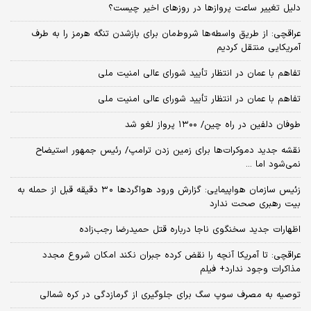
دلیل تغییر ساعت پروازها در روزهای اخیر چیست؟
عراقچی: از طریق واسطه‌ها شروط‌مان برای بازشدن تنگه هرمز را به طرف
آمریکایی منتقل کردیم
تفاهم با عمان در انتظار تأیید شورای عالی امنیت ملی
تفاهم با عمان در انتظار تأیید شورای عالی امنیت ملی
طوفان دلفین در راه چین/ ۱۳۰۰ پرواز لغو شد
نقشه جدید دموکرات‌ها برای زمین زدن ترامپ/ رئیس جمهور استیضاح
نمی‌شود اما ...
زئیس سازمان هواپیمایی: گزارش ورود هواگردها ٣٠ دقیقه قبل از حمله به
بیت رهبری صحت ندارد
اظهارات جدید سخنگوی ناجا درباره قتل حمیدرضا رجب‌زاده
عراقچی: تا آمریکا آنچه را نقض کرده جبران نکند امکان شروع مجدد
مذاکرات وجود ندارد+ فیلم
توصیه به مصرف سوپ سگ برای جلوگیری از گرمازدگی در کره شمالی