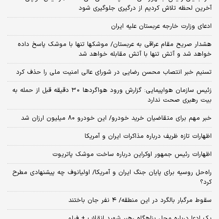
آخرین لحظه تلاش کردیم از درگیری جلوگیری شود
ادعای وزارت خارجه عربستان علیه ایران
هشدار صریح مقام عراقی به عربستان/ موشکها تنها با موشک پاسخ داده
خواهد شد و آتش تنها با آتش مقابله خواهد شد
تسنیم خبر انتصاب محسن رضایی در شورای عالی امنیت ملی را حذف کرد
زئیس سازمان هواپیمایی: گزارش ورود هواگردها ٣٠ دقیقه قبل از حمله به
بیت رهبری صحت ندارد
خبر مهم برای متقاضیان خرید خودرو/ این خودرو ۸۰ میلیون ارزان شد
اظهارات تازه ظریف درباره مذاکرات ایران و آمریکا
اظهارات رئیس جمهور اوکراین درباره ساخت موشک پاتریوت
راه‌حل روسیه برای پایان جنگ ایران و آمریکا/ اولیانوف چه پیشنهادی مطرح
کرد؟
سقوط مرگبار بالگرد در این منطقه/ ۴ نفر جان باختند
یک ادعا درباره محل پناهگاه‌ رهبر شهید انقلاب + فیلم