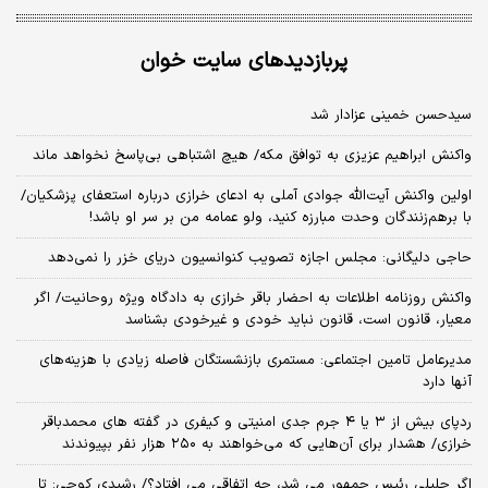
پربازدیدهای سایت خوان
سیدحسن خمینی عزادار شد
واکنش ابراهیم عزیزی به توافق مکه/ هیچ اشتباهی بی‌پاسخ نخواهد ماند
اولین واکنش آیت‌الله جوادی آملی به ادعای خرازی درباره استعفای پزشکیان/
با برهم‌زنندگان وحدت مبارزه کنید، ولو عمامه من بر سر او باشد!
حاجی دلیگانی: مجلس اجازه تصویب کنوانسیون دریای خزر را نمی‌دهد
واکنش روزنامه اطلاعات به احضار باقر خرازی به دادگاه ویژه روحانیت/ اگر
معیار، قانون است، قانون نباید خودی و غیرخودی بشناسد
مدیرعامل تامین اجتماعی: مستمری بازنشستگان فاصله زیادی با هزینه‌های
آنها دارد
ردپای بیش از ۳ یا ۴ جرم جدی امنیتی و کیفری در گفته های محمدباقر
خرازی/ هشدار برای آن‌هایی که می‌خواهند به ۲۵۰ هزار نفر بپیوندند
اگر جلیلی رئیس جمهور می شد، چه اتفاقی می افتاد؟/ رشیدی کوچی: تا