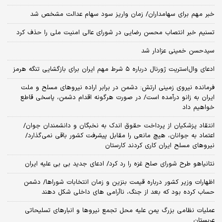
خبر مهم برای سهامداران/ زمان واریز سود سهام عدالت مشخص شد
تسنیم خبر انتصاب محسن رضایی در شورای عالی امنیت ملی را حذف کرد
سیدحسن خمینی عزادار شد
ادعای وال‌استریت ژورنال درباره ۵ شرط مهم ایران برای بازگشایی تنگه هرمز
فرمانده نیروی زمینی ارتش: دشمن در برابر اراده نیروهای مسلح و ملت
ایران به زانو درآمده است/ در صورت هرگونه اقدام دشمن، پاسخی قاطع
خواهیم داد
انتقاد پزشکیان از پرداخت حقوق اندک به نخبگان و دانشمندان جوان/
اعتماد به جوانان، هیچ مانعی را مقابل پیشرفت کشور باقی نمی‌گذارد/
نیروهای مسلح ایران کاری کردند کارستان
نتانیاهو طرح شورای صلح غزه را رد کرد/ ادعای جدید بی بی علیه ایران
اظهارات وزیر کشور درباره قیمت بنزین و زمان انتخابات شوراها/ دشمن
حساب کرده بود که بعد از جنگ، ناآرامی‌ های داخلی شکل دهند
عملیات نظامی بزرگ یمن علیه محل تجمع نیروها و انبارهای تسلیحاتی
عربستان