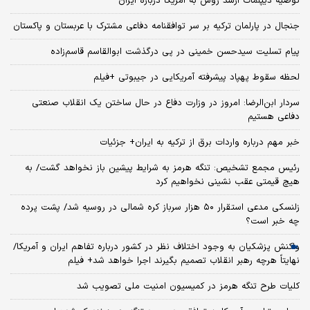
توصیه دیپلمات ارشد روس به آمریکا درباره ایران
جنجال در پارلمان ترکیه بر سر توافقنامه دفاعی مشترک با عربستان و پاکستان
پیام تسلیت سیدحسن خمینی در پی درگذشت ابوالقاسم قاسم‌زاده
لحظه سقوط پهپاد پیشرفته آمریکایی در جیبوتی +فیلم
سردار ابن‌الرضا: امروز در وزارت دفاع در حال ساختن یک انقلاب صنعتی
دفاعی هستیم
خبر مهم درباره واردات برق از ترکیه به ایران+ جزئیات
رئیس مجمع تشخیص: تنگه هرمز به شرایط پیشین باز نخواهد گشت/ به
هیچ قیمتی عقب نشینی نخواهیم کرد
زلنسکی مدعی استقرار ۵۰ هزار سرباز کره‌ شمالی در روسیه شد/ پشت پرده
چه خبر است؟
واکنش پزشکیان به وجود اختلاف نظر در کشور درباره تفاهم ایران و آمریکا/
نهایتاً هرچه رهبر انقلاب تصمیم بگیرند اجرا خواهد شد+ فیلم
کلیات طرح تنگه هرمز در کمیسیون امنیت ملی تصویب شد