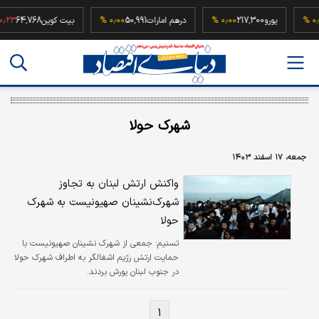
5
۰٫۰۰ %
یورو
217,300
۰٫۰۰ %
درهم امارات
50,991
۰٫۰۰ %
بیت کوین
64,768
%
شهرک حولا
جمعه، ۱۷ اسفند ۱۴۰۳
واکنش ارتش لبنان به تجاوز
شهرک‌نشینان صهیونیست به شهرک
حولا
تسنیم:
جمعی از شهرک نشینان صهیونیست با
حمایت ارتش رژیم اشغالگر به اطراف شهرک حولا
در جنوب لبنان یورش بردند.
۱