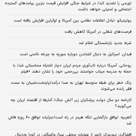
تورمی را تشدید کند/ در شرایط جنگی افزایش قیمت بنزین پیامدهای گسترده
اجتماعی و امنیتی خواهد داشت
پولیتیکو: تبادل اطلاعات نظامی بین آمریکا و اوکراین افزایش یافته است
فرصت‌های شغلی در آمریکا کاهش یافت
شرط جدید بازنشستگی اعلام شد
فیدان: اسرائیل به دنبال کشاندن دوباره سوریه به چرخه ناامنی است
روحانی: آمریکا درباره تاب‌آوری مردم ایران دچار اشتباه محاسباتی شد/ با
حمله به مدرسه میناب خواستند بی‌رحمی خود را نشان دهند +فیلم
زنگ خطر برای طبقه متوسط تهران به صدا درآمد/پایتخت‌نشینان به سمت
فقر رانده می‌شوند
کارنامه دو سال دولت پزشکیان زیر آتش جنگ/ آمارها از اقتصاد ایران چه
می‌گویند؟
العربیه: توافق بازگشایی تنگه هرمز در راه است/جزئیات توافق ۶۰ روزه فاش
شد
افشاگری نیویورک تایمز از عملیات مخفی سیا/ واشنگتن در کوبا به‌دنبال