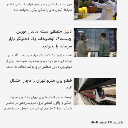
مهر:
بنا بر اعلام پلیس راهور فراجا تا عادی نشدن
شرایط آزمون های رانندگی برگزار نخواهد شد.
دلیل منطقی بسته ماندن بورس
چیست؟/ توضیحات یک تحلیلگر بازار
سرمایه را بخوانید
اقتصادنیوز:
یک تحلیلگر بازار سرمایه با تأکید بر
اینکه ابهام موجود درباره وضعیت شرکت‌ها یکی از
مهم‌ترین دلایل منطقی برای توقف معاملات است،
تصریح کرد: تا زمانی که شرایط تا حدی روشن
نشود و اطلاعات دقیق‌تری از وضعیت بنگاه‌ها در
قطع برق مترو تهران را دچار اختلال
دسترس قرار نگیرد، بسته بودن بازار می‌تواند به
کرد
جلوگیری از تصمیم‌های شتاب‌زده کمک کند.
ايسنا:
بنا بر اعلام متروی تهران به دلیل شرایط
جنگی و وقوع قطعی برق، سرویس‌دهی در بخش
شمالی خط ۵ متروی تهران، حد فاصل ایستگاه‌های
صادقیه تا وردآورد، متوقف شده است.
یکشنبه، ۲۴ اسفند ۱۴۰۴