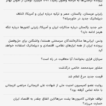
پرونده تراستی‌ها به مرحله وصول رسید/۱۶۷۳ میلیارد تومان از اموال تهاتر
شد
رایزنی عربستان، پاکستان، مصر و ترکیه درباره ایران و آمریکا/ ائتلاف
دیپلماتیک جدید در خاورمیانه؟
خبر جدید پاکستان درباره مذاکرات ایران و آمریکا/ رایزنی کشورها درباره تنگه
هرمز ادامه دارد؟
ونس: ایرانی‌ها مذاکره‌کنندگان سرسختی هستند/ واشنگتن برای حل‌وفصل
پرونده ایران از همه ابزارهای نظامی، اقتصادی و دیپلماتیک استفاده خواهد
کرد
سربازان فراری بخوانند/ آیا معافیت در راه است؟
مشاور سیدمحمد خاتمی درگذشت
قیمت جدید مرغ اعلام شد
روایت عضو کمیسیون امنیت ملی از شهادت علی لاریجانی/ مرتضی لاریجانی
با خانه تماس گرفته بود؟
توقف طولانی کامیون‌ها پشت مرزها/این اتفاق چقدر به اقتصاد ایران
خسارت می‌زند؟