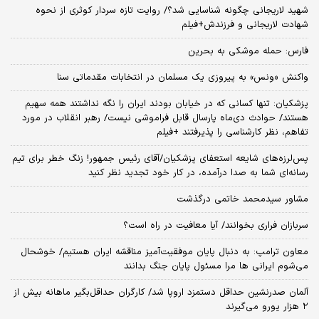
شهید لاریجانی چگونه شناسایی شد؟/ روایت تازه سردار کوثری از نحوه
شهادت لاریجانی و فرزندش+فیلم
فارس: حمله موشکی به بحرین
واکنش «ونس» به پیروزی یک مسلمان در انتخابات مقدماتی سنا
پزشکیان: تنها کسانی که در خیابان بودند ایران را نگه نداشتند همه سهیم
هستند/ حوادث دی‌ماه پارسال قابل فراموشی نیست/ رهبر انقلاب در مورد
تفاهم، نظر کارشناسی را پذیرفتند +فیلم
پس‌لرزه‌های شایعه استعفای پزشکیان/آقای رئیس جمهور! زنگ خطر برای تیم
رسانه‌ای شما به صدا درآمده، در کار خود تجدید نظر کنید
مشاور سیدمحمد خاتمی درگذشت
سربازان فراری بخوانند/ آیا معافیت در راه است؟
معاون ترامپ: به دنبال پایان موفقیت‌آمیز مناقشه ایران هستیم/ خوشحال
می‌شوم ایرانی ها مرا مسئول پایان جنگ بدانند
آلمان صدرنشین حداقل دستمزد اروپا شد/ کارگران حداقل‌بگیر ماهانه بیش از
۲ هزار یورو می‌گیرند