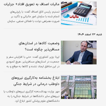
مالیات اصناف به تعویق افتاد+ جزئیات
تسنیم:
رئیس اتاق اصناف گفت: با رایزنی‌های
انجام شده با سازمان امور مالیاتی و تأکید بر
ضرورت همراهی دولت با فعالان صنفی، سازمان
امور مالیاتی اعلام کرد: حسابرسی مالیاتی مربوط
به عملکرد سال ۱۴۰۴ صاحبان مشاغل و کسب و
شنبه، ۲۳ اسفند ۱۴۰۴
کارها از سال آینده انجام می‌شود و پرداخت‌ها از ۳۱
خرداد سال آینده خواهد بود.
وضعیت کالاها در استان‌های
مسافرپذیر چگونه است؟
ایرنا:
وزیر کشاورزی گفت: حتی با افزایش سفر و
جمعیت در استان‌های مسافرپذیر، هیچ کمبودی
در این مناطق ایجاد نشده و کالاها به موقع و به
اندازه کافی توزیع می‌شود.
ابلاغ بخشنامه به‌کارگیری نیروهای
داوطلب درمانی در شرایط جنگی
مهر:
وزارت بهداشت«به کارگیری نیروهای داوطلب یا
نیروهای سایر دانشگاه‌ها در شرایط جنگی» را به
دانشگاه‌های علوم پزشکی کشور ابلاغ کرد.