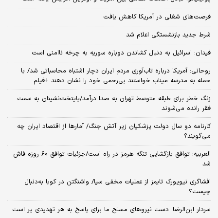
فرصت‌های شغلی در آمریکا کاهش یافت
شرط جدید بازنشستگی اعلام شد
فیدان: اسرائیل به دنبال کشاندن دوباره سوریه به چرخه ناامنی است
روحانی: آمریکا درباره تاب‌آوری مردم ایران دچار اشتباه محاسباتی شد/ با
حمله به مدرسه میناب خواستند بی‌رحمی خود را نشان دهند +فیلم
زنگ خطر برای طبقه متوسط تهران به صدا درآمد/پایتخت‌نشینان به سمت
فقر رانده می‌شوند
کارنامه دو سال دولت پزشکیان زیر آتش جنگ/ آمارها از اقتصاد ایران چه
می‌گویند؟
العربیه: توافق بازگشایی تنگه هرمز در راه است/جزئیات توافق ۶۰ روزه فاش
شد
افشاگری نیویورک تایمز از عملیات مخفی سیا/ واشنگتن در کوبا به‌دنبال
چیست؟
سردار ابن‌الرضا: دست نیروهای مسلح ما برای پاسخ به هر تهدیدی پر است