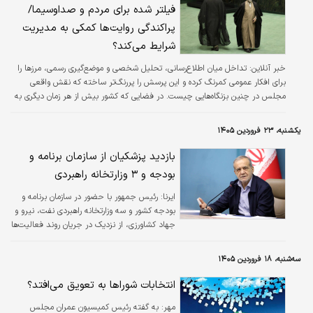
فیلتر شده برای مردم و صداوسیما/
پراکندگی روایت‌ها کمکی به مدیریت
شرایط می‌کند؟
خبر آنلاین:
تداخل میان اطلاع‌رسانی، تحلیل شخصی و موضع‌گیری رسمی، مرزها را
برای افکار عمومی کمرنگ کرده و این پرسش را پررنگ‌تر ساخته که نقش واقعی
مجلس در چنین بزنگاه‌هایی چیست. در فضایی که کشور بیش از هر زمان دیگری به
انسجام و پیام‌های شفاف نیاز دارد، پراکندگی روایت‌ها نه‌تنها کمکی به مدیریت
شرایط نمی‌کند، بلکه می‌تواند بر پیچیدگی آن نیز بیفزاید.
یکشنبه، ۲۳ فروردین ۱۴۰۵
بازدید پزشکیان از سازمان برنامه و
بودجه و ۳ وزارتخانه راهبردی
ایرنا:
رئیس جمهور با حضور در سازمان برنامه و
بودجه کشور و سه وزارتخانه راهبردی نفت، نیرو و
جهاد کشاورزی، از نزدیک در جریان روند فعالیت‌ها
این نهادها قرار گرفت.
سه‌شنبه، ۱۸ فروردین ۱۴۰۵
انتخابات شوراها به تعویق می‌افتد؟
مهر:
به گفته رئیس کمیسیون عمران مجلس