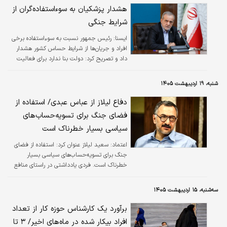
هشدار پزشکیان به سوء‌استفاده‌گران از
شرایط جنگی
ايسنا:
رئیس جمهور نسبت به سوءاستفاده برخی
افراد و جریان‌ها از شرایط حساس کشور هشدار
داد و تصریح کرد: دولت بنا ندارد برای فعالیت
اقتصادی سالم محدودیت ایجاد کند، اما در مقابل
نیز اجازه نخواهد داد عده‌ای با سوءاستفاده از
شنبه، ۱۹ اردیبهشت ۱۴۰۵
شرایط جنگی، معیشت مردم را هدف قرار دهند،
اخلال اقتصادی ایجاد کنند و با اقدامات
دفاع لیلاز از عباس عبدی/ استفاده از
غیرقانونی به‌دنبال کسب منافع نامشروع باشند.
فضای جنگ برای تسویه‌حساب‌های
سیاسی بسیار خطرناک است
اعتماد:
سعید لیلاز عنوان کرد: استفاده از فضای
جنگ برای تسویه‌حساب‌های سیاسی بسیار
خطرناک است. فردی یادداشتی در راستای منافع
ملی نوشته، در مورد یادداشت مورد بحث
سوءبرداشتی صورت گرفته، نویسنده بلافاصله
سه‌شنبه، ۱۵ اردیبهشت ۱۴۰۵
توضیحات لازم را منتشر کرده. با این توضیحات اگر
همچنان برخی افراد بر طبل دوقطبی‌سازی بکوبند
برآورد یک کارشناس حوزه کار از تعداد
یعنی به دنبال منافع جناحی و سیاسی هستند.
افراد بیکار شده در ماه‌های اخیر/ ۳ تا