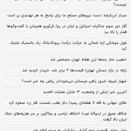
چیست؟
سردار ابن‌الرضا: دست نیروهای مسلح ما برای پاسخ به هر تهدیدی پر است
آغاز دور سوم مذاکرات اسرائیل و لبنان در رم/ تل‌آویو همزمان با گفت‌وگوها
فشار را بالا برد
غول موشکی کره شمالی به حرکت درآمد/ پیونگ‌یانگ یک بالستیک شلیک
کرد
خطیب نماز جمعه این هفته تهران مشخص شد
زلزله در بازار مسکن تهران/ قیمت‌ها ۲ برابر شد، خریدار ناپدید شد
شهباز شریف امروز راهی عربستان می‌شود/در ریاض چه خبر است؟
آخرین خبر ارتش از وضعیت ۳ خلبان عملیات العدید
طلای جهانی به قله ۷ هفته‌ای رسید/ دلار عقب نشست، فلز زرد صعود کرد
شکاف عمیق در اردوگاه غرب/ اختلاف ترامپ و پنتاگون بر سر هزینه‌های جنگ
ایران بالا گرفت
زمان پخش قسمت دوم گزارش پزشکیان به مردم اعلام شد