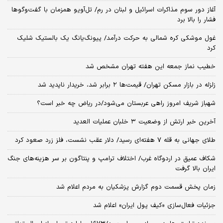
آغاز دور سوم مذاکرات اسرائیل و لبنان در رم/ تل‌آویو همزمان با گفت‌وگوها
فشار را بالا برد
غول موشکی کره شمالی به حرکت درآمد/ پیونگ‌یانگ یک بالستیک شلیک
کرد
خطیب نماز جمعه این هفته تهران مشخص شد
زلزله در بازار مسکن تهران/ قیمت‌ها ۲ برابر شد، خریدار ناپدید شد
شهباز شریف امروز راهی عربستان می‌شود/در ریاض چه خبر است؟
آخرین خبر ارتش از وضعیت ۳ خلبان عملیات العدید
طلای جهانی به قله ۷ هفته‌ای رسید/ دلار عقب نشست، فلز زرد صعود کرد
شکاف عمیق در اردوگاه غرب/ اختلاف ترامپ و پنتاگون بر سر هزینه‌های جنگ
ایران بالا گرفت
زمان پخش قسمت دوم گزارش پزشکیان به مردم اعلام شد
جزئیات فعال‌سازی «کیف پول ایران» اعلام شد