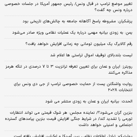
تغییر موضع ترامپ در قبال ونس/ رئیس جمهور آمریکا در جلسات خصوصی
درباره ونس چه گفت؟
پزشکیان: مشروطه پاسخ آگاهانه جامعه به چالش‌های تاریخی بود
یمن: به زودی بیانیه مهمی درباره یک عملیات نظامی ویژه صادر می‌شود
رقم کالابرگ یک میلیون تومانی چه زمانی افزایش خواهد یافت؟
لیست بلندبالای توقیف اموال تراستی ها اعلام شد
رویترز: ایران و عمان برای تعیین تعرفه ترانزیت ۳ تا ۷ درصدی در تنگه هرمز
مذاکره می‌کنند
روایت واشنگتن پست از حمایت خصوصی ترامپ از جی دی ونس برای
انتخابات ۲۰۲۸
الحدث: بیانیه ایران و عمان به زودی منتشر می شود
بنزین گران می‌شود؟/ نماینده مجلس: هر شوک قیمتی می تواند انتظارات
تورمی را تشدید کند/ در شرایط جنگی افزایش قیمت بنزین پیامدهای گسترده
اجتماعی و امنیتی خواهد داشت
پولیتیکو: تبادل اطلاعات نظامی بین آمریکا و اوکراین افزایش یافته است