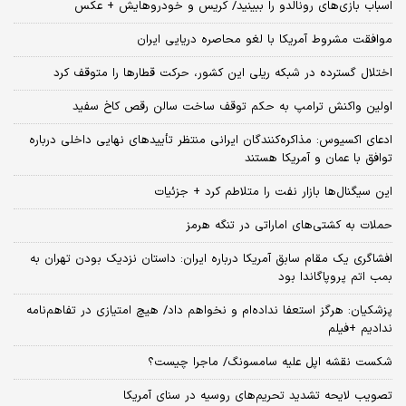
اسباب‌ بازی‌های رونالدو را ببینید/ کریس و خودروهایش + عکس
موافقت مشروط آمریکا با لغو محاصره دریایی ایران
اختلال گسترده در شبکه ریلی این کشور، حرکت قطارها را متوقف کرد
اولین واکنش ترامپ به حکم توقف ساخت سالن رقص کاخ سفید
ادعای اکسیوس: مذاکره‌کنندگان ایرانی منتظر تأییدهای نهایی داخلی درباره
توافق با عمان و آمریکا هستند
این سیگنال‌ها بازار نفت را متلاطم کرد + جزئیات
حملات به کشتی‌های اماراتی در تنگه هرمز
افشاگری یک مقام سابق آمریکا درباره ایران: داستان نزدیک بودن تهران به
بمب اتم پروپاگاندا بود
پزشکیان: هرگز استعفا نداده‌ام و نخواهم داد/ هیچ امتیازی در تفاهم‌نامه
ندادیم +فیلم
شکست نقشه اپل علیه سامسونگ/ ماجرا چیست؟
تصویب لایحه تشدید تحریم‌های روسیه در سنای آمریکا