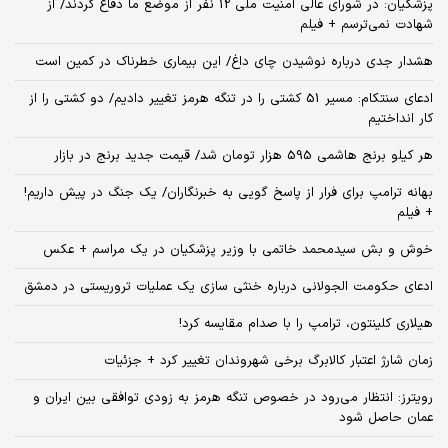
پزشکیان: در شورای عالی امنیت ملی 12 نفر از موضع ما دفاع کردند/ از
شهادت نمی‌ترسم + فیلم
هشدار جدی درباره نوشیدن چای داغ/ این بیماری خطرناک در کمین است
ادعای سنتکام: مسیر 51 کشتی را در تنگه هرمز تغییر دادیم/ دو کشتی را از
کار انداختیم
هر کیلو برنج هاشمی 595 هزار تومان شد/ قیمت جدید برنج در بازار
بهانه ترامپ برای فرار از پاسخ گویی به خبرنگاران/ یک جنگ در پیش داریم!
+ فیلم
خوش و بش سیدمحمد خاتمی با وزیر پزشکیان در یک مراسم + عکس
ادعای حکومت الجولانی درباره خنثی سازی یک عملیات تروریستی در دمشق
هیلاری کلینتون، ترامپ را با صدام مقایسه کرد!
زمان شارژ اعتبار کالابرگ برخی شهروندان تغییر کرد + جزئیات
رویترز: انتظار می‌رود در خصوص تنگه هرمز به زودی توافقی بین ایران و
عمان حاصل شود