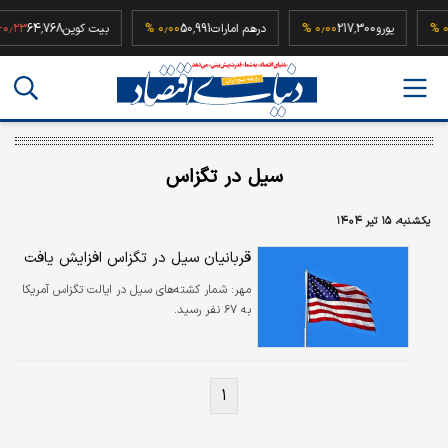
5
۰٫۰۰ %
یورو
217,300
۰٫۰۰ %
درهم امارات
50,991
۰٫۰۰ %
بیت کوین
64,768
 %
سیل در تگزاس
یکشنبه، ۱۵ تیر ۱۴۰۴
قربانیان سیل در تگزاس افزایش یافت
مهر:
شمار کشته‌های سیل در ایالت تگزاس آمریکا
به ۶۷ نفر رسید.
۱