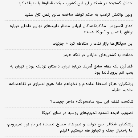
اختلال گسترده در شبکه ریلی این کشور، حرکت قطارها را متوقف کرد
اولین واکنش ترامپ به حکم توقف ساخت سالن رقص کاخ سفید
ادعای اکسیوس: مذاکره‌کنندگان ایرانی منتظر تأییدهای نهایی داخلی درباره
توافق با عمان و آمریکا هستند
این سیگنال‌ها بازار نفت را متلاطم کرد + جزئیات
حملات به کشتی‌های اماراتی در تنگه هرمز
افشاگری یک مقام سابق آمریکا درباره ایران: داستان نزدیک بودن تهران به
بمب اتم پروپاگاندا بود
پزشکیان: هرگز استعفا نداده‌ام و نخواهم داد/ هیچ امتیازی در تفاهم‌نامه
ندادیم +فیلم
شکست نقشه اپل علیه سامسونگ/ ماجرا چیست؟
تصویب لایحه تشدید تحریم‌های روسیه در سنای آمریکا
پزشکیان: شکافی بین دولت و نیروهای مسلح نیست/ زیر بار زور نمی‌رویم،
اما به‌دنبال جنگ و تجاوز هم نیستیم +فیلم