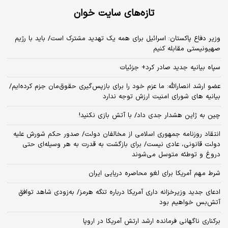
تازه‌های سایت خوان
وزیر دفاع پاکستان: اسرائیل برای همه یک تهدید مشترک است/ باید با رژیم
صهیونیستی مقابله کنیم
سپاه بیانیه جدید صادر کرد+ جزئیات
عضو ارشد انصارالله: ما عزم خود را برای بازپس‌گیری حقوق‌مان جزم کرده‌ایم/
بیانیه‌ های شورای امنیت ارزش توجه ندارد
چین به ژاپن هشدار جدی داد/ با آتش بازی نکنید!
انتقاد روزنامه جمهوری اسلامی از مخالفان دولت/ صدور حکم شورش علیه
دولت قانونی، عادی نیست/ برای بازگشت به قدرت به هر وسیله‌ای حتی
دروغ و توطئه متوسل می‌شوند
شرط مهم آمریکا برای لغو محاصره دریایی ایران
ادعای جدید وزیرخزانه داری آمریکا درباره تنگه هرمز/ به‌زودی شاهد توافق
آتش‌بس خواهیم بود
برکناری ناگهانی فرمانده ارشد ارتش آمریکا در اروپا