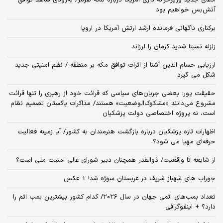
ادعای جدید وزیرخزانه داری آمریکا درباره تنگه هرمز/ به‌زودی شاهد توافق
آتش‌بس خواهیم بود
برکناری ناگهانی فرمانده ارشد ارتش آمریکا در اروپا
زلزله نسبتا شدید کرمان را لرزاند
ارزیابی حسام الدین آشنا از اثرات توافق مکه بر منطقه / نظم امنیتی جدید
شکل می گیرد
حقیقت پور: بعضی جریان‌های سیاسی که قرائت خود از رهبری را تنها قرائت
مشروع می‌دانند «مشکوک‌الوضعیت» هستند/ مذاکرات پاکستان تصمیم نظام
است، نه پروژه اختصاصی دولت پزشکیان
اظهارات تازه پزشکیان درباره بازگشت هنرمندان به کشور/ آیا زمینه فعالیت
حرفه‌ای مهیا می شود؟
از شایعه تا واقعیت/ ذوالقدر همچنان دبیر شورای ‌عالی امنیت ملی است؟
جوراب های شهباز شریف در عربستان سوژه شد! + عکس
تعداد بمب‌های اتمی جهان در سال ۲۰۲۶/ کدام کشور بیشترین بمب اتم را
دارد؟ + اینفوگرافی