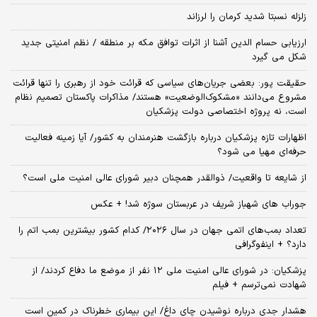
زلزله نسبتا شدید کرمان را لرزاند
ارزیابی حسام الدین آشنا از اثرات توافق مکه بر منطقه / نظم امنیتی جدید
شکل می گیرد
حقیقت پور: بعضی جریان‌های سیاسی که قرائت خود از رهبری را تنها قرائت
مشروع می‌دانند «مشکوک‌الوضعیت» هستند/ مذاکرات پاکستان تصمیم نظام
است، نه پروژه اختصاصی دولت پزشکیان
اظهارات تازه پزشکیان درباره بازگشت هنرمندان به کشور/ آیا زمینه فعالیت
حرفه‌ای مهیا می شود؟
از شایعه تا واقعیت/ ذوالقدر همچنان دبیر شورای ‌عالی امنیت ملی است؟
جوراب های شهباز شریف در عربستان سوژه شد! + عکس
تعداد بمب‌های اتمی جهان در سال ۲۰۲۶/ کدام کشور بیشترین بمب اتم را
دارد؟ + اینفوگرافی
پزشکیان: در شورای عالی امنیت ملی ۱۲ نفر از موضع ما دفاع کردند/ از
شهادت نمی‌ترسم + فیلم
هشدار جدی درباره نوشیدن چای داغ/ این بیماری خطرناک در کمین است