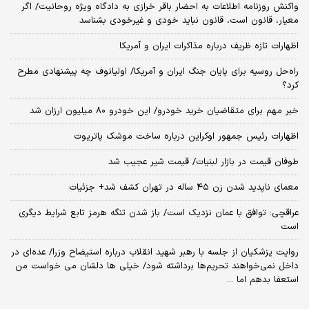
واکنش روزنامه اطلاعات به احضار باقر خرازی به دادگاه ویژه روحانیت/ اگر
معیار، قانون است، قانون نباید خودی و غیرخودی بشناسد
اظهارات تازه ظریف درباره مذاکرات ایران و آمریکا
راه‌حل روسیه برای پایان جنگ ایران و آمریکا/ اولیانوف چه پیشنهادی مطرح
کرد؟
خبر مهم برای متقاضیان خرید خودرو/ این خودرو ۸۰ میلیون ارزان شد
اظهارات رئیس جمهور اوکراین درباره ساخت موشک پاتریوت
طوفان قیمت در بازار لبنیات/ قیمت شیر عجیب شد
معمای ناپدید شدن زن ۴۵ ساله در تهران کشف شد+ جزئیات
عراقچی: توافق با عمان نزدیک است/ باز شدن تنگه هرمز تابع شرایط دیگری
است
روایت پزشکیان از جلسه با رهبر شهید انقلاب درباره استیضاح وزرا/ عده‌ای در
داخل نمی‌خواهند تحریم‌ها برداشته شود/ خیلی ها دلشان می خواست من
استعفا بدهم اما ...