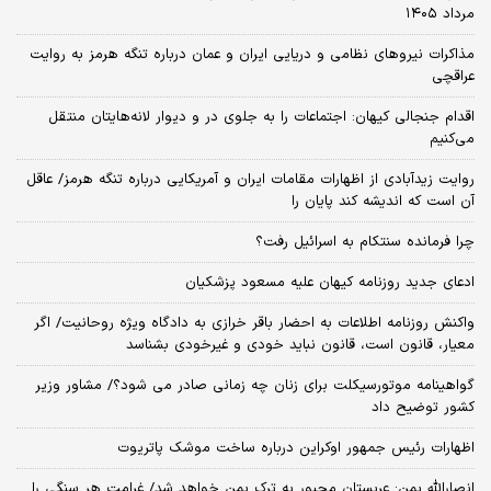
مرداد ۱۴۰۵
مذاکرات نیروهای نظامی و دریایی ایران و عمان درباره تنگه هرمز به روایت
عراقچی
اقدام جنجالی کیهان: اجتماعات را به جلوی در و دیوار لانه‌هایتان منتقل
می‌کنیم
روایت زیدآبادی از اظهارات مقامات ایران و آمریکایی درباره تنگه هرمز/ عاقل
آن است که اندیشه کند پایان را
چرا فرمانده سنتکام به اسرائیل رفت؟
ادعای جدید روزنامه کیهان علیه مسعود پزشکیان
واکنش روزنامه اطلاعات به احضار باقر خرازی به دادگاه ویژه روحانیت/ اگر
معیار، قانون است، قانون نباید خودی و غیرخودی بشناسد
گواهینامه موتورسیکلت برای زنان چه زمانی صادر می شود؟/ مشاور وزیر
کشور توضیح داد
اظهارات رئیس جمهور اوکراین درباره ساخت موشک پاتریوت
انصارالله یمن: عربستان مجبور به ترک یمن خواهد شد/ غرامت هر سنگی را