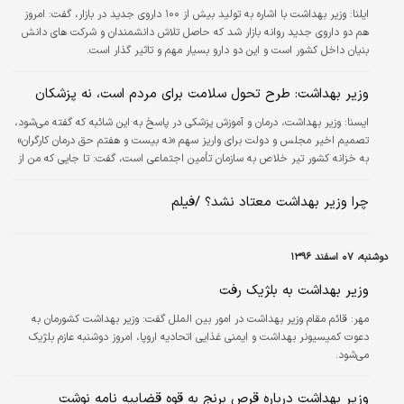
ایلنا:
وزیر بهداشت با اشاره به تولید بیش از ۱۰۰ داروی جدید در بازار، گفت: امروز
هم دو داروی جدید روانه بازار شد که حاصل تلاش دانشمندان و شرکت های دانش
بنیان داخل کشور است و این دو دارو بسیار مهم و تاثیر گذار است.
وزیر بهداشت: طرح تحول سلامت برای مردم است، نه پزشکان
ايسنا:
وزیر بهداشت، درمان و آموزش پزشکی در پاسخ به این شائبه که گفته می‌شود،
تصمیم اخیر مجلس و دولت برای واریز سهم «نه بیست و هفتم حق درمان کارگران»
به خزانه کشور تیر خلاص به سازمان تأمین اجتماعی است، گفت: تا جایی که من از
قانون متوجه می‌شوم، هیچ‌کس جز سازمان تأمین اجتماعی و رئیس آن یعنی وزیر
رفاه حق برداشت از آن حساب را ندارند. نه رئیس جمهوری نه رئیس سازمان برنامه و
چرا وزیر بهداشت معتاد نشد؟ /فیلم
بودجه و نه رئیس خزانه نمی‌توانند این کار را بکنند.
دوشنبه، ۰۷ اسفند ۱۳۹۶
وزیر بهداشت به بلژیک رفت
مهر:
قائم مقام وزیر بهداشت در امور بین الملل گفت: وزیر بهداشت کشورمان به
دعوت کمیسیونر بهداشت و ایمنی غذایی اتحادیه اروپا، امروز دوشنبه عازم بلژیک
می‌شود.
وزیر بهداشت درباره قرص برنج به قوه قضاییه نامه نوشت