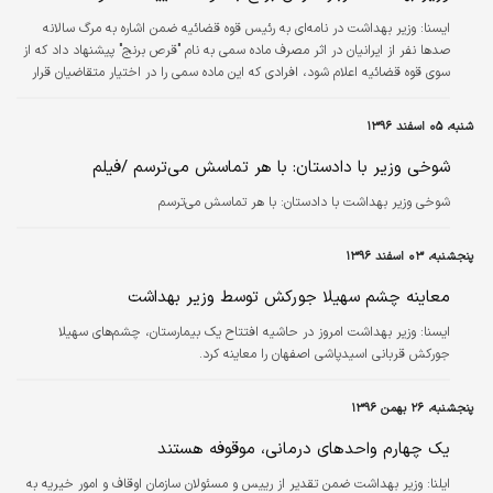
ايسنا:
وزیر بهداشت در نامه‌ای به رئیس قوه قضائیه ضمن اشاره به مرگ سالانه
صدها نفر از ایرانیان در اثر مصرف ماده سمی به نام "قرص برنج" پیشنهاد داد که از
سوی قوه قضائیه اعلام شود، افرادی که این ماده سمی را در اختیار متقاضیان قرار
می‌دهند در مرگ ناشی از مصرف این قرص‌ها شریک باشند و عواقب قانونی و
مجازات ناشی از آن را بپذیرند.
شنبه، ۰۵ اسفند ۱۳۹۶
شوخی وزیر با دادستان: با هر تماسش می‌ترسم /فیلم
شوخی وزیر بهداشت با دادستان: با هر تماسش می‌ترسم
پنجشنبه، ۰۳ اسفند ۱۳۹۶
معاینه چشم سهیلا جورکش توسط وزیر بهداشت
ايسنا:
وزیر بهداشت امروز در حاشیه افتتاح یک بیمارستان‌، چشم‌های سهیلا
جورکش قربانی اسیدپاشی اصفهان را معاینه کرد.
پنجشنبه، ۲۶ بهمن ۱۳۹۶
یک چهارم واحدهای درمانی، موقوفه هستند
ایلنا:
وزیر بهداشت ضمن تقدیر از رییس و مسئولان سازمان اوقاف و امور خیریه به