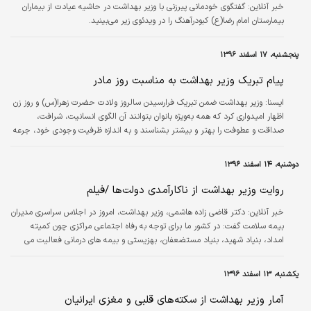
خبر آنلاین:
گفتگوی خودمانی پیرزنی با وزیر بهداشت در حاشیه عیادت از بیماران
بیمارستان امام رضا(ع) کبودرآهنگ را در ویدئوی زیر می‌بینید.
پنجشنبه، ۱۷ اسفند ۱۳۹۶
پیام تبریک وزیر بهداشت به مناسبت روز مادر
ايسنا:
وزیر بهداشت ضمن تبریک فرارسیدن سالروز ولادت حضرت زهرا(س) و روز زن
اظهار امیدواری کرد که همه به‌ویژه بانوان بتوانند آن الگوی انسانیت، شرافت،
صداقت و عطوفت را بهتر و بیشتر بشناسند و به اندازه ظرفیت وجودی خود، جرعه
نوش دریای معرفتش باشند.
دوشنبه، ۱۴ اسفند ۱۳۹۶
روایت وزیر بهداشت از ناکارآمدی دولت‌ها /فیلم
خبر آنلاین:
دکتر قاضی زاده هاشمی، وزیر بهداشت، امروز در اجلاس سراسری مدیران
بیمه سلامت گفت: در کشور ما برای توجه به رفاه اجتماعی مراکزی چون کمیته
امداد، بنیاد شهید، بنیاد مستضعفان، بهزیستی و بیمه های درمانی فعالیت می
کنند اما در رفاه اجتماعی بسیار مشکل داریم. در ویدئوی زیر روایت وزیربهداشت از
ناکارآمدی دولت‌ها در تامین رفاه اجتماعی را مشاهده می کنید.
یکشنبه، ۱۳ اسفند ۱۳۹۶
آمار وزیر بهداشت از سکته‌های قلبی و مغزی ایرانیان