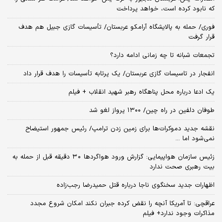
که نابود کرده است، خواهد پرداخت
فوری/ حمله به پالایشگاه آرامکو عربستان/ تأسیسات گازی جبیل هم هدف
قرار گرفت
تجمعات شبانه تا چه زمانی ادامه دارد؟
انفجار در تاسیسات گازی عربستان/ یک پرتابه تأسیسات را هدف قرار داد
یک ادعا درباره محل پناهگاه‌ رهبر شهید انقلاب + فیلم
طوفان دلفین در راه چین/ ۱۳۰۰ پرواز لغو شد
نقشه جدید دموکرات‌ها برای زمین زدن ترامپ/ رئیس جمهور استیضاح
نمی‌شود اما ...
زئیس سازمان هواپیمایی: گزارش ورود هواگردها ٣٠ دقیقه قبل از حمله به
بیت رهبری صحت ندارد
اظهارات جدید سخنگوی ناجا درباره قتل حمیدرضا رجب‌زاده
عراقچی: تا آمریکا آنچه را نقض کرده جبران نکند امکان شروع مجدد
مذاکرات وجود ندارد+ فیلم