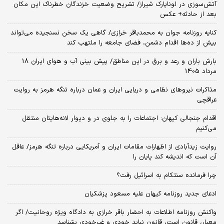
آتش‌سوزی در لوناپارک شیراز/ تشریح وضعیت خزندگان خطرناک این مکان
بعد از حادثه+ عکس
کنایه روزنامه جوان به محمدباقر خرازی/ گاهی یک سخن نسنجیده می‌تواند
بیش از ده‌ها اقدام دشمن، فضای جامعه را ملتهب کند
بارش باران و رعد و برق در این مناطق/ پیش بینی آب و هوای ایران 18
مرداد 1405
مذاکرات نیروهای نظامی و دریایی ایران و عمان درباره تنگه هرمز به روایت
عراقچی
اقدام جنجالی کیهان: اجتماعات را به جلوی در و دیوار لانه‌هایتان منتقل
می‌کنیم
روایت زیدآبادی از اظهارات مقامات ایران و آمریکایی درباره تنگه هرمز/ عاقل
آن است که اندیشه کند پایان را
چرا فرمانده سنتکام به اسرائیل رفت؟
ادعای جدید روزنامه کیهان علیه مسعود پزشکیان
واکنش روزنامه اطلاعات به احضار باقر خرازی به دادگاه ویژه روحانیت/ اگر
معیار، قانون است، قانون نباید خودی و غیرخودی بشناسد