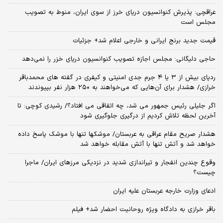
عراقچی: پذیرش کنوانسیون دریای خرز از سوی ایران، منوط به تصویب
مجلس است
قیمت جدید برنج ایرانی و خارجی اعلام شد+ جزئیات
حاجی دلیگانی: مجلس اجازه تصویب کنوانسیون دریای خزر را نمی‌دهد
ردپای بیش از ۳ یا ۴ جرم جدی امنیتی و کیفری در گفته های محمدباقر
خرازی/ هشدار برای آن‌هایی که می‌خواهند به ۲۵۰ هزار نفر بپیوندند
اگر جلیلی رئیس جمهور می شد، چه اتفاقی می افتاد؟/ رشیدی کوچی: تا
آخرین لحظه تلاش کردیم از درگیری جلوگیری شود
هشدار صریح مقام عراقی به عربستان/ موشکها تنها با موشک پاسخ داده
خواهد شد و آتش تنها با آتش مقابله خواهد شد
وقوع چندین انفجار و تیراندازی شدید در نزدیکی مرز‌های ایران/ ماجرا
چیست؟
ادعای وزارت خارجه عربستان علیه ایران
باقر خرازی به دادگاه ویژه روحانیت احضار شد+ فیلم