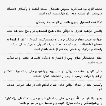
محمد قوچانی: عبدالکریم سروش همچنان نسخه قناعت و پاکسازی دانشگاه
می‌پیچد | او تسلیم موج نئومارکسیسم شده است
درگذشت اسماعیل بابایی راغب بر اثر سانحه رانندگی
واکنش ابراهیم عزیزی به توافق مکه/ هیچ اشتباهی بی‌پاسخ نخواهد ماند
اظهارات جدید معاون پزشکیان درباره تصمیم‌گیری شعام/ ۱۲ نفر از اعضا به
امضای تفاهم‌نامه رأی مثبت داده‌اند و یک نفر رأی منفی/ صدای طیف
وابسته یا نزدیک به همان یک نفر از همه بلندتر است
ادعای محمدباقر خرازی پس از احضار به دادگاه؛ کلیپ‌ها جعلی و ساختگی
است +فیلم
ادعای گاردین: مقامات ایرانی در حال بررسی راهبردی برای به تعویق انداختن
توافق با دولت ترامپ تا پس از انتخابات کنگره هستند
پاکستان بعد از امضای توافق مکه: جهان اسلام باید در برابر اسرائیل متحد
شود
اولین واکنش آیت‌الله جوادی آملی به ادعای خرازی درباره استعفای پزشکیان/
با برهم‌زنندگان وحدت مبارزه کنید، ولو عمامه من بر سر او باشد!