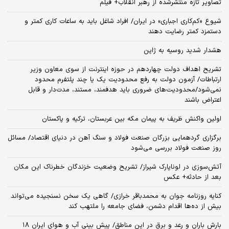
تصاویر تازه منتشرشده از رهبر انقلاب+ فیلم
شیوع «کم‌کاری اجباری» در ایران/ افراد شاغل باید به ساعات کاری کمتر و
دستمزد کمتر رضایت دهند
هشدار شدید روسیه به ژاپن
تشریح اهداف دولت چهاردهم در حوزه اینترنت از سوی معاون وزیر
ارتباطات/ آزمون دولت به رفع محدودیت یک یا چند پلتفرم محدود
نمی‌‎شود/محدودیت‌های ضروری باید هدفمند، مستند، مدت‌دار و قابل
اعتراض باشند
اولین واکنش ظریف به پیمان مکه بین عربستان، ترکیه و پاکستان
برگزاری گردهمایی بزرگان صنعت فولاد و سنگ آهن در دنیای اقتصاد/ مسائل
روز صنعت فولاد بررسی می‌شود
آتش‌سوزی در لوناپارک شیراز/ تشریح وضعیت خزندگان خطرناک این مکان
بعد از حادثه+ عکس
کنایه روزنامه جوان به محمدباقر خرازی/ گاهی یک سخن نسنجیده می‌تواند
بیش از ده‌ها اقدام دشمن، فضای جامعه را ملتهب کند
بارش باران و رعد و برق در این مناطق/ پیش بینی آب و هوای ایران ۱۸