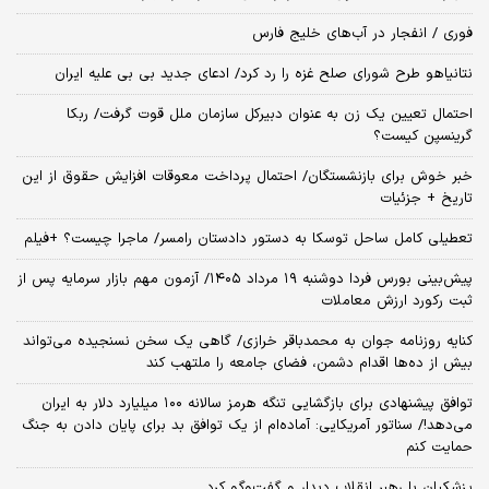
فوری / انفجار در آب‌های خلیج فارس
نتانیاهو طرح شورای صلح غزه را رد کرد/ ادعای جدید بی بی علیه ایران
احتمال تعیین یک زن به عنوان دبیرکل سازمان ملل قوت گرفت/ ربکا
گرینسپن کیست؟
خبر خوش برای بازنشستگان/ احتمال پرداخت معوقات افزایش حقوق از این
تاریخ + جزئیات
تعطیلی کامل ساحل توسکا به دستور دادستان رامسر/ ماجرا چیست؟ +فیلم
​پیش‌بینی بورس فردا دوشنبه ۱۹ مرداد ۱۴۰۵/ آزمون مهم بازار سرمایه پس از
ثبت رکورد ارزش معاملات
کنایه روزنامه جوان به محمدباقر خرازی/ گاهی یک سخن نسنجیده می‌تواند
بیش از ده‌ها اقدام دشمن، فضای جامعه را ملتهب کند
توافق پیشنهادی برای بازگشایی تنگه هرمز سالانه ۱۰۰ میلیارد دلار به ایران
می‌دهد!/ سناتور آمریکایی: آماده‌ام از یک توافق بد برای پایان دادن به جنگ
حمایت کنم
پزشکیان با رهبر انقلاب دیدار و گفت‌وگو کرد