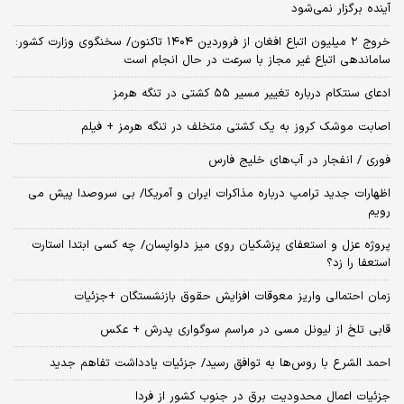
آینده برگزار نمی‌شود
خروج ۲ میلیون اتباع افغان از فروردین ۱۴۰۴ تاکنون/ سخنگوی وزارت کشور:
ساماندهی اتباع غیر مجاز با سرعت در حال انجام است
ادعای سنتکام درباره تغییر مسیر ۵۵ کشتی در تنگه هرمز
اصابت موشک کروز به یک کشتی متخلف در تنگه هرمز + فیلم
فوری / انفجار در آب‌های خلیج فارس
اظهارات جدید ترامپ درباره مذاکرات ایران و آمریکا/ بی سروصدا پیش می
رویم
پروژه عزل و استعفای پزشکیان روی میز دلواپسان/ چه کسی ابتدا استارت
استعفا را زد؟
زمان احتمالی واریز معوقات افزایش حقوق بازنشستگان +جزئیات
قابی تلخ از لیونل مسی در مراسم سوگواری پدرش + عکس
احمد الشرع با روس‌ها به توافق رسید/ جزئیات یادداشت تفاهم جدید
جزئیات اعمال محدودیت برق در جنوب کشور از فردا