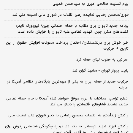
پیام تسلیت صالحی امیری به سیدحسن خمینی
فوری/محسن رضایی نماینده رهبر انقلاب در شورای عالی امنیت ملی شد
برنامه جدید تایوان برای مقابله با حمله احتمالی چین/ نیویورک تایمز:
گشت‌های مکرر چین، تهدید نظامی علیه تایوان را افزایش داده است
خبر خوش برای بازنشستگان/ احتمال پرداخت معوقات افزایش حقوق از این
تاریخ + جزئیات
اسرائیل به جنوب لبنان حمله کرد
بلیت پرواز تهران - مشهد گران شد
جزئیات جدید از حمله ایران به یکی از مهم‌ترین پایگاه‌های نظامی آمریکا در
امارات
ادعای ترامپ: مذاکرات با ایران موفق خواهد شد/ آمریکا به‌جای حمله نظامی
جدید، تشدید فشارهای اقتصادی را دنبال می کند
واکنش زیدآبادی به انتصاب محسن رضایی به دبیر شورای عالی امنیت ملی
واکنش فرزند شهید لاریجانی به یک ادعا درباره چگونگی شناسایی پدرش برای
ترور/ فرضیه شناسایی در روز قدس قوی نیست