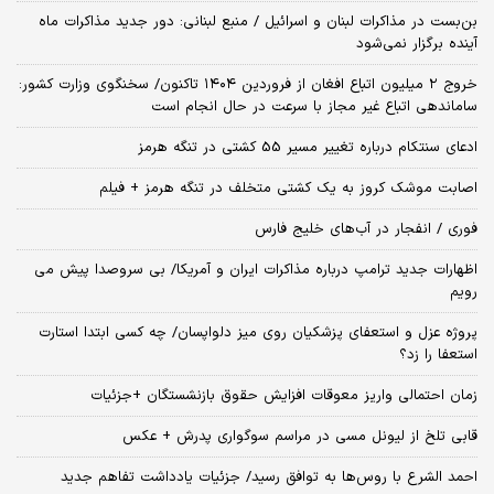
بن‌بست در مذاکرات لبنان و اسرائیل / منبع لبنانی: دور جدید مذاکرات ماه
آینده برگزار نمی‌شود
خروج ۲ میلیون اتباع افغان از فروردین ۱۴۰۴ تاکنون/ سخنگوی وزارت کشور:
ساماندهی اتباع غیر مجاز با سرعت در حال انجام است
ادعای سنتکام درباره تغییر مسیر 55 کشتی در تنگه هرمز
اصابت موشک کروز به یک کشتی متخلف در تنگه هرمز + فیلم
فوری / انفجار در آب‌های خلیج فارس
اظهارات جدید ترامپ درباره مذاکرات ایران و آمریکا/ بی سروصدا پیش می
رویم
پروژه عزل و استعفای پزشکیان روی میز دلواپسان/ چه کسی ابتدا استارت
استعفا را زد؟
زمان احتمالی واریز معوقات افزایش حقوق بازنشستگان +جزئیات
قابی تلخ از لیونل مسی در مراسم سوگواری پدرش + عکس
احمد الشرع با روس‌ها به توافق رسید/ جزئیات یادداشت تفاهم جدید