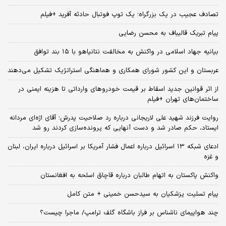
تصادف عجیب در یک بزرگراه؛ یک توپ فوتبال حادثه‌ آفرید +فیلم
پیام تبریک قالیباف به محسن رضایی
بیانیه جهاد اسلامی در واکنش به مخالفت نتانیاهو با ۱۵ بند توافق
عربستان و این کشور شورای همکاری و هماهنگی استراتژیک تشکیل می‌دهند
از اثر قوانین جدید اسقاط بر قیمت خودروهای وارداتی تا هزینه ایمنی در
ساختمان‌های تهران +فیلم
روایت فرزند شهید علی لاریجانی درباره رد صلاحیت پدرش؛ آقای اژه‌ای مردانه
ایستاد، حکم صادر شد و دست آنهایی که پرونده‌سازی کردند رو شد
ادعای شبکه ۱۳ اسرائیل درباره اعمال فشار آمریکا بر اسرائیل درباره ایران، لبنان
و غزه
واکنش پاکستان به اتهام طالبان درباره قاچاق اسلحه به افغانستان
پیام تسلیت پزشکیان به سیدحسن خمینی + متن کامل
چند هواپیمای ناشناس بر فراز باشگاه گلف ترامپ/ ماجرا چیست؟