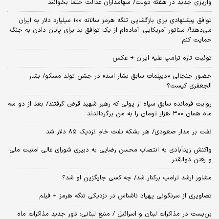
واریزی جدید در هفته دولت/ سهامداران عدالت حتما بخوانند
توافق پیشنهادی برای بازگشایی تنگه هرمز سالانه ۱۰۰ میلیارد دلار به ایران
می‌دهد!/ سناتور آمریکایی: آماده‌ام از یک توافق بد برای پایان دادن به جنگ
حمایت کنم
توئیت تازه ترامپ علیه ایران + عکس
حضور جنجالی «دیپلمات سابق بشار اسد» در جشن تولد مسکو/ بشار
الجعفری کیست؟
روایت فرمانده سابق سپاه از پولی که رهبر شهید قرض گرفتند/ بعد از دو سه
ماه همان ۳۰۰ هزار تومان را به من برگرداندند
نفت بر مدار صعودی/ هر بشکه نفت خام نزدیک ۸۵ دلار شد
واکنش زیدآبادی به انتصاب محسن رضایی به دبیری شورای عالی امنیت ملی
و رفتن ذوالقدر
مشاور ارشد ترامپ برکنار شد/ چه کسی جایگزین او شد؟
تصاویری از سرنگونی پهپاد ناشناس در نزدیکی تنگه هرمز + فیلم
بن‌بست در مذاکرات لبنان و اسرائیل / منبع لبنانی: دور جدید مذاکرات ماه