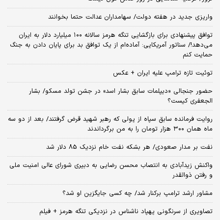
واریزی جدید در هفته دولت/ سهامداران عدالت حتما بخوانند
توافق پیشنهادی برای بازگشایی تنگه هرمز سالانه ۱۰۰ میلیارد دلار به ایران
می‌دهد!/ سناتور آمریکایی: آماده‌ام از یک توافق بد برای پایان دادن به جنگ
حمایت کنم
توئیت تازه ترامپ علیه ایران + عکس
حضور جنجالی «دیپلمات سابق بشار اسد» در جشن تولد مسکو/ بشار
الجعفری کیست؟
روایت فرمانده سابق سپاه از پولی که رهبر شهید قرض گرفتند/ بعد از دو سه
ماه همان ۳۰۰ هزار تومان را به من برگرداندند
نفت بر مدار صعودی/ هر بشکه نفت خام نزدیک 85 دلار شد
واکنش زیدآبادی به انتصاب محسن رضایی به دبیری شورای عالی امنیت ملی
و رفتن ذوالقدر
مشاور ارشد ترامپ برکنار شد/ چه کسی جایگزین او شد؟
تصاویری از سرنگونی پهپاد ناشناس در نزدیکی تنگه هرمز + فیلم