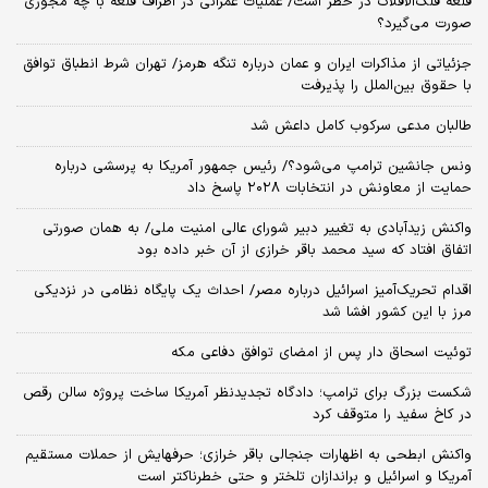
قلعه فلک‌الافلاک در خطر است/ عملیات عمرانی در اطراف قلعه با چه مجوزی
صورت می‌گیرد؟
جزئیاتی از مذاکرات ایران و عمان درباره تنگه هرمز/ تهران شرط انطباق توافق
با حقوق بین‌الملل را پذیرفت
طالبان مدعی سرکوب کامل داعش شد
ونس جانشین ترامپ می‌شود؟/ رئیس جمهور آمریکا به پرسشی درباره
حمایت از معاونش در انتخابات ۲۰۲۸ پاسخ داد
واکنش زیدآبادی به تغییر دبیر شورای عالی امنیت ملی/ به همان صورتی
اتفاق افتاد که سید محمد باقر خرازی از آن خبر داده بود
اقدام تحریک‌آمیز اسرائیل درباره مصر/ احداث یک پایگاه نظامی در نزدیکی
مرز با این کشور افشا شد
توئیت اسحاق دار پس از امضای توافق دفاعی مکه
شکست بزرگ برای ترامپ؛ دادگاه تجدیدنظر آمریکا ساخت پروژه سالن رقص
در کاخ سفید را متوقف کرد
واکنش ابطحی به اظهارات جنجالی باقر خرازی؛ حرفهایش از حملات مستقیم
آمریکا و اسرائیل و براندازان تلختر و حتی خطرناکتر است