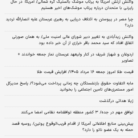
واکنش ارتش آمریکا به پرتاب موشک بالستیک کره شمالی/ آمریکا: در حال
رایزنی با متحدان درباره پرتاب موشک‌های اخیر هستیم
چرا مصر در پیوستن به ائتلاف دریایی به رهبری عربستان علیه انصارالله تردید
دارد؟
واکنش زیدآبادی به تغییر دبیر شورای عالی امنیت ملی/ به همان صورتی
اتفاق افتاد که سید محمد باقر خرازی از آن خبر داده بود
اردوغان و شهباز شریف در کنار ولیعهد عربستان نماز جمعه خواندند +
تصاویر
قیمت طلا امروز جمعه ۱۶ مرداد ۱۴۰۵/ افزایش قیمت طلا
مابه التفاوت حقوق بازنشستگان چه زمانی پرداخت می‌شود؟/ پاسخ مدیرکل
امور مستمری‌های تامین اجتماعی را بخوانید
ژیلا هدائی درگذشت
توافق مهم در جده/ ۳ کشور منطقه توافقنامه نظامی امضا می‌کنند
پیش‌بینی منابع اطلاعاتی آمریکا از اقدام قریب‌الوقوع پوتین/ روسیه قصد
حمله به یک عضو ناتو را دارد؟