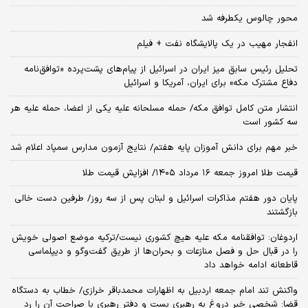
محور چالوس یکطرفه شد
انفجار مهیب در یک پالایشگاه نفت + فیلم
تحلیل رئیس سابق میز ایران در اسرائیل از پیام‌های پشت‌پرده «توافق‌نامه
دفاع مشترک مکه» برای ایران، آمریکا و اسرائیل
انتشار متن کامل توافق مکه/ حمله مسلحانه علیه یکی از اعضا، حمله علیه هر
سه کشور است
خبر مهم برای دانش آموزان پایه هفتم/ نتایج آزمون مدارس سمپاد اعلام شد
قیمت طلا امروز جمعه ۱۶ مرداد ۱۴۰۵/ افزایش قیمت طلا
پایان دور هفتم مذاکرات اسرائیل و لبنان پس از سه روز/ طرفین دست خالی
بازگشتند
اردوغان: توافقنامه مکه علیه هیچ کشوری نیست/ترکیه موضع اصولی خویش
را در قبال حل و فصل منازعات و بحران‌ها از طریق گفت‌وگو و دیپلماسی
قاطعانه ادامه خواهد داد
واکنش تند امام جمعه اردبیل به اظهارات محمدباقر خرازی/ خطاب به دستگاه
قضا: شخصی خبر دروغ به رهبری بست و دفتر رهبری با صراحت آن را رد