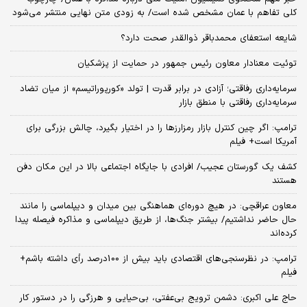
کلی تفاهم با عمان مشخص شده است/ به زودی متن نهایی منتشر می‌شود
شایعه استعفای محمدباقر ذوالقدر صحت دارد؟
توئیت معنادار معاون رئیس جمهور در حمایت از پزشکیان
سرمایه‌داری رفاقتی؛ آزادی در برابر قدرت | تولد «کورپوراتیسم» از میان تضاد
سرمایه‌داری رفاقتی با منطق بازار
ترامپ: اگر چین کنترل بازار رمزارزها را در اختیار بگیرد، چالش بزرگی برای
آمریکا است+ فیلم
کشف یک گورستان عجیب/ افرادی با جایگاه اجتماعی بالا در این مکان دفن
هستند
معاون عراقچی: در هیچ دوره‌ای هماهنگی بین میدان و دیپلماسی را مانند
حال حاضر نداشتیم/ بیشتر جنگ‌ها، از طریق دیپلماسی و مذاکره فیصله پیدا
کرده‌اند
ترامپ: در نظرسنجی‌های اقتصادی باید بیش از 100درصد رأی داشته باشم+
فیلم
حاج علی اکبری: دشمن ترویج بی‌عفتی، بی‌حیایی و هرزگی را در دستور کار