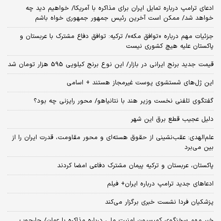
ادعای ترامپ درباره تمایل ایران برای مذاکره با آمریکا/ خواهیم دید چه
خواهد شد/ ممکن است آخرین رئیس‌ جمهور جمهوری خواه باشم
جزئیات مهم درباره «توافق مکه»/ ترکیه‌: توافق دفاع مشترک با عربستان و
پاکستان علیه هیچ کشوری نیست
قیمت جدید برنج ایرانی در بازار/ این نوع برنج کیلویی 595 هزار تومان شد
این ژل‌های شستشوی پوست غیرمجاز هستند + اسامی
گفتگوی تلفنی نخست وزیر هند با نتانیاهو/ محور رایزنی چه بود؟
دلیل عجیب قطع برق این شهر
علم‌الهدی: عقب‌نشینی از حقوق هسته‌ای و محور مقاومت، قدرت ایران را از
بین می‌برد
پاکستان، عربستان و ترکیه پیمان مشترک دفاعی امضا کردند
ادعاهای جدید ترامپ درباره ایران+ فیلم
پزشکیان فردا نشست خبری برگزار می‌کند
خبر مهم سخنگوی کمیسیون امنیت ملی درباره مذاکره با عمان/ چارچوب