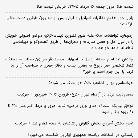
قیمت طلا امروز جمعه ۱۶ مرداد ۱۴۰۵/ افزایش قیمت طلا
پایان دور هفتم مذاکرات اسرائیل و لبنان پس از سه روز/ طرفین دست خالی
بازگشتند
اردوغان: توافقنامه مکه علیه هیچ کشوری نیست/ترکیه موضع اصولی خویش
را در قبال حل و فصل منازعات و بحران‌ها از طریق گفت‌وگو و دیپلماسی
قاطعانه ادامه خواهد داد
واکنش تند امام جمعه اردبیل به اظهارات محمدباقر خرازی/ خطاب به دستگاه
قضا: شخصی خبر دروغ به رهبری بست و دفتر رهبری با صراحت آن را رد
کرد، آیا این جرم است یا خیر؟
هواشناسی تهران اطلاعیه داد/ هوا خنک می شود؟
محدودیت تردد در آزادراه تهران -کرج- قزوین تا ۲۰ شهریور + جزئیات
توافق نزدیک است؟/ ادعای وزیر ترامپ: شاید امروز یا فردا، آتش‌بس ۳۰ تا
۶۰ روزه برقرار شود
زمان پخش آخرین بخش گزارش پزشکیان به مردم اعلام شد + جزئیات
زلنسکی در انتخابات ریاست جمهوری اوکراین شکست می‌خورد؟