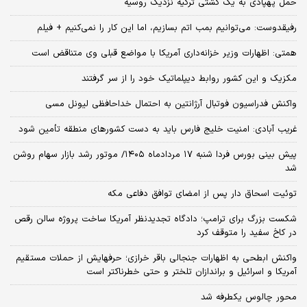
حمل پهپادی به یک کشتی ترکیه نزدیک روسیه
رفیقدوست: می‌توانیم بمب اتم بسازیم، اما این کار را نمی‌کنیم + فیلم
همتی: اظهارات وزیر خزانه‌داری آمریکا با مواضع قبلی وی متناقض است
مکزیک و این کشور روابط دیپلماتیک خود را از سر گرفتند
واکنش فدراسیون فوتبال آرژانتین به احتمال خداحافظی لیونل مسی
غریب آبادی: امنیت خلیج فارس باید به دست کشورهای منطقه تأمین شود
پیش بینی بورس فردا شنبه ۱۷ مردادماه ۱۴۰۵/ موتور رشد بازار سهام روشن
شد
توئیت اسحاق دار پس از امضای توافق دفاعی مکه
شکست بزرگ برای ترامپ؛ دادگاه تجدیدنظر آمریکا ساخت پروژه سالن رقص
در کاخ سفید را متوقف کرد
واکنش ابطحی به اظهارات جنجالی باقر خرازی؛ حرفهایش از حملات مستقیم
آمریکا و اسرائیل و براندازان تلختر و حتی خطرناکتر است
محور چالوس یکطرفه شد