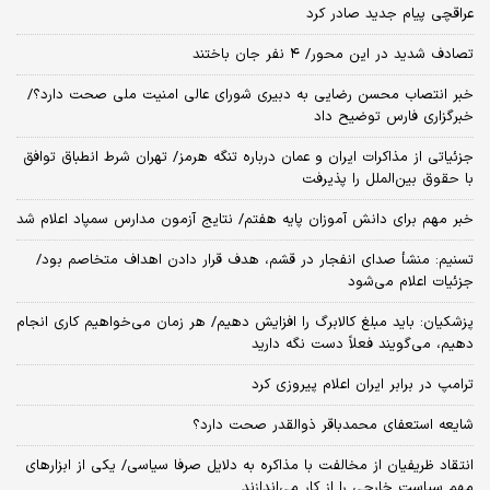
عراقچی پیام جدید صادر کرد
تصادف شدید در این محور/ ۴ نفر جان باختند
خبر انتصاب محسن رضایی به دبیری شورای عالی امنیت ملی صحت دارد؟/
خبرگزاری فارس توضیح داد
جزئیاتی از مذاکرات ایران و عمان درباره تنگه هرمز/ تهران شرط انطباق توافق
با حقوق بین‌الملل را پذیرفت
خبر مهم برای دانش آموزان پایه هفتم/ نتایج آزمون مدارس سمپاد اعلام شد
تسنیم: منشأ صدای انفجار در قشم، هدف قرار دادن اهداف متخاصم بود/
جزئیات اعلام می‌شود
پزشکیان: باید مبلغ کالابرگ را افزایش دهیم/ هر زمان می‌خواهیم کاری انجام
دهیم، می‌گویند فعلاً دست نگه دارید
ترامپ در برابر ایران اعلام پیروزی کرد
شایعه استعفای محمدباقر ذوالقدر صحت دارد؟
انتقاد ظریفیان از مخالفت با مذاکره به دلایل صرفا سیاسی/ یکی از ابزارهای
مهم سیاست خارجی را از کار می‌اندازند