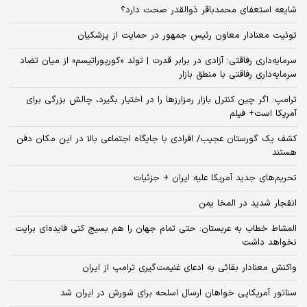
شایعه استعفای محمدباقر ذوالقدر صحت دارد؟
توئیت معنادار معاون رئیس جمهور در حمایت از پزشکیان
سرمایه‌داری رفاقتی؛ آزادی در برابر قدرت | تولد «کورپوراتیسم» از میان تضاد
سرمایه‌داری رفاقتی با منطق بازار
ترامپ: اگر چین کنترل بازار رمزارزها را در اختیار بگیرد، چالش بزرگی برای
آمریکا است+ فیلم
کشف یک گورستان عجیب/ افرادی با جایگاه اجتماعی بالا در این مکان دفن
هستند
تحریم‌های جدید آمریکا علیه ایران + جزئیات
انفجار شدید در المخا یمن
المشاط خطاب به عربستان: حتی تمام جهان را هم بسیج کنی فایده‌ای برایت
نخواهد داشت
واکنش معنادار بقائی به ادعای غنیمت‌گیری ترامپ از ایران
سناتور آمریکایی خواهان ارسال اسلحه برای شورش در ایران شد