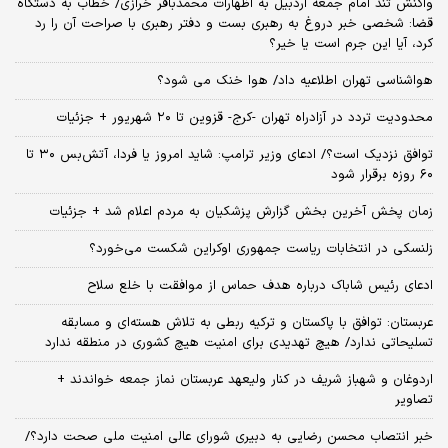
واکنش تند امام جمعه اردبیل به اظهارات محمدباقر خرازی/ خطاب به دستگاه
قضا: شخصی خبر دروغ به رهبری بست و دفتر رهبری با صراحت آن را رد
کرد، آیا این جرم است یا خیر؟
هواشناسی تهران اطلاعیه داد/ هوا خنک می شود؟
محدودیت تردد در آزادراه تهران -کرج- قزوین تا ۲۰ شهریور + جزئیات
توافق نزدیک است؟/ ادعای وزیر ترامپ: شاید امروز یا فردا، آتش‌بس ۳۰ تا
۶۰ روزه برقرار شود
زمان پخش آخرین بخش گزارش پزشکیان به مردم اعلام شد + جزئیات
زلنسکی در انتخابات ریاست جمهوری اوکراین شکست می‌خورد؟
ادعای رئیس شاباک درباره هدف حماس از موافقت با خلع سلاح
عربستان: توافق با پاکستان و ترکیه ربطی به تلاش هسته‌ای و مسابقه
تسلیحاتی ندارد/ هیچ تهدیدی برای امنیت هیچ کشوری در منطقه ندارد
اردوغان و شهباز شریف در کنار ولیعهد عربستان نماز جمعه خواندند +
تصاویر
خبر انتصاب محسن رضایی به دبیری شورای عالی امنیت ملی صحت دارد؟/