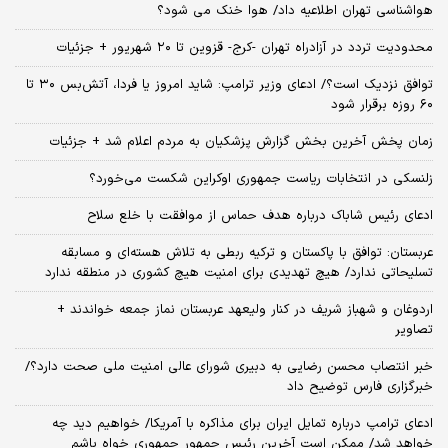
هواشناسی تهران اطلاعیه داد/ هوا خنک می شود؟
محدودیت تردد در آزادراه تهران -کرج- قزوین تا ۲۰ شهریور + جزئیات
توافق نزدیک است؟/ ادعای وزیر ترامپ: شاید امروز یا فردا، آتش‌بس ۳۰ تا
۶۰ روزه برقرار شود
زمان پخش آخرین بخش گزارش پزشکیان به مردم اعلام شد + جزئیات
زلنسکی در انتخابات ریاست جمهوری اوکراین شکست می‌خورد؟
ادعای رئیس شاباک درباره هدف حماس از موافقت با خلع سلاح
عربستان: توافق با پاکستان و ترکیه ربطی به تلاش هسته‌ای و مسابقه
تسلیحاتی ندارد/ هیچ تهدیدی برای امنیت هیچ کشوری در منطقه ندارد
اردوغان و شهباز شریف در کنار ولیعهد عربستان نماز جمعه خواندند +
تصاویر
خبر انتصاب محسن رضایی به دبیری شورای عالی امنیت ملی صحت دارد؟/
خبرگزاری فارس توضیح داد
ادعای ترامپ درباره تمایل ایران برای مذاکره با آمریکا/ خواهیم دید چه
خواهد شد/ ممکن است آخرین رئیس‌ جمهور جمهوری خواه باشم