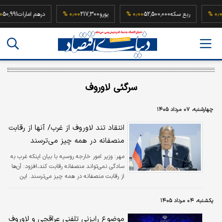
94,500
۰٫۰۰ %
ربع سکه
52,500,000
۰٫۰۰ %
یورو
217,300
۰٫۰۰ %
درهم امارا
سرگئی لاوروف
چهارشنبه، ۰۷ مرداد ۱۴۰۵
انتقاد تند لاوروف از غرب/ آنها از رقابت
منصفانه در همه چیز می‌ترسند
مهر:
وزیر امور خارجه روسیه با بیان اینکه غرب به
سادگی نمی‌تواند منصفانه رقابت کند،افزود: آن‌ها
از رقابت منصفانه در همه چیز می‌ترسند. این
همچنین دلیل تحریم‌ها است. آنها سعی می‌کنند
مواضعی را که پس از ۵۰۰ سال سلطه غرب در
یکشنبه، ۰۴ مرداد ۱۴۰۵
حال از دست رفتن است، حفظ کنند.
موضوع رایزنی تلفنی عراقچی و لاوروف