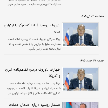
مشارکت کشورهای همسایه در حوزه خلیج فارس
در مذاکرات مربوط به مفهوم امنیت جمعی در این
منطقه و همچنین بر آمادگی مسکو برای تسهیل
سه‌شنبه، ۰۲ تیر ۱۴۰۵
یک توافق بلندمدت میان ایران و ایالات متحده
تاکید کرد.
لاوروف: روسیه آماده گفت‌وگو با اوکراین
است
ایرنا:
سرگئی لاوروف گفت که روسیه آماده است
مذاکرات صلح با اوکراین را از همان نقطه‌ای که
پایان یافته بود، از سر بگیرد.
جمعه، ۲۹ خرداد ۱۴۰۵
اظهارات لاوروف درباره تفاهم‌نامه ایران
و آمریکا
ایرنا:
وزیر خارجه روسیه درباره تفاهم‌نامه امضا
شده میان ایران و آمریکا اظهار داشت: امیدواریم
که این تفاهم‌نامه مانع از آغاز مجدد درگیری در
منطقه خاورمیانه شود.
هشدار روسیه درباره احتمال حملات