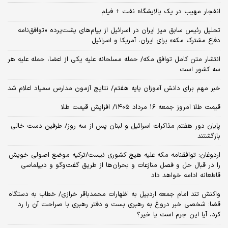
انفجار مهیب در یک پالایشگاه نفت + فیلم
تحلیل رئیس سابق میز ایران در اسرائیل از پیام‌های پشت‌پرده «توافق‌نامه
دفاع مشترک مکه» برای ایران، آمریکا و اسرائیل
انتشار متن کامل توافق مکه/ حمله مسلحانه علیه یکی از اعضا، حمله علیه هر
سه کشور است
خبر مهم برای دانش آموزان پایه هفتم/ نتایج آزمون مدارس سمپاد اعلام شد
قیمت طلا امروز جمعه ۱۶ مرداد ۱۴۰۵/ افزایش قیمت طلا
پایان دور هفتم مذاکرات اسرائیل و لبنان پس از سه روز/ طرفین دست خالی
بازگشتند
اردوغان: توافقنامه مکه علیه هیچ کشوری نیست/ترکیه موضع اصولی خویش
را در قبال حل و فصل منازعات و بحران‌ها از طریق گفت‌وگو و دیپلماسی
قاطعانه ادامه خواهد داد
واکنش تند امام جمعه اردبیل به اظهارات محمدباقر خرازی/ خطاب به دستگاه
قضا: شخصی خبر دروغ به رهبری بست و دفتر رهبری با صراحت آن را رد
کرد، آیا این جرم است یا خیر؟