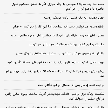
حمله تند یک نماینده مجلس به باقر خرازی: اگر به شلاق محکوم شوی
حاضرم با وضو آن را اجرا کنم
حمل پهپادی به یک کشتی ترکیه نزدیک روسیه
رفیقدوست: می‌توانیم بمب اتم بسازیم، اما این کار را نمی‌کنیم + فیلم
همتی: اظهارات وزیر خزانه‌داری آمریکا با مواضع قبلی وی متناقض است
مکزیک و این کشور روابط دیپلماتیک خود را از سر گرفتند
واکنش فدراسیون فوتبال آرژانتین به احتمال خداحافظی لیونل مسی
غریب آبادی: امنیت خلیج فارس باید به دست کشورهای منطقه تأمین شود
پیش بینی بورس فردا شنبه 17 مردادماه 1405/ موتور رشد بازار سهام روشن
شد
توئیت اسحاق دار پس از امضای توافق دفاعی مکه
شکست بزرگ برای ترامپ؛ دادگاه تجدیدنظر آمریکا ساخت پروژه سالن رقص
در کاخ سفید را متوقف کرد
واکنش ابطحی به اظهارات جنجالی باقر خرازی؛ حرفهایش از حملات مستقیم