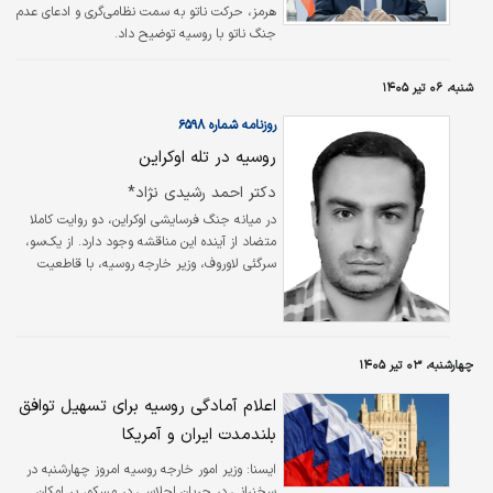
هرمز، حرکت ناتو به سمت نظامی‌گری و ادعای عدم
جنگ ناتو با روسیه توضیح داد.
شنبه، ۰۶ تیر ۱۴۰۵
روزنامه شماره ۶۵۹۸
روسیه در تله اوکراین
دکتر احمد رشیدی نژاد*
در میانه جنگ فرسایشی اوکراین، دو روایت کاملا
متضاد از آینده این مناقشه وجود دارد. از یک‌سو،
سرگئی لاوروف، وزیر خارجه روسیه، با قاطعیت
هرگونه تصور پیروزی اوکراین یا شکست مسکو را
«توهم» می‌خواند و هشدار می‌دهد که غرب مرتکب
«برداشت نادرست» شده است. از سوی دیگر،
فرانسیس فوکویاما، نظریه‌پرداز سرشناس «پایان
چهارشنبه، ۰۳ تیر ۱۴۰۵
تاریخ»، هشدار می‌دهد که ارتش روسیه با
«احتمال شکست کامل و آشکار» مواجه است؛
اعلام آمادگی روسیه برای تسهیل توافق
شکستی که می‌تواند «ناگهانی و فاجعه‌بار» باشد و
بلندمدت ایران و آمریکا
«پایان کار پوتین» را رقم بزند.
ایسنا:
وزیر امور خارجه روسیه امروز چهارشنبه در
سخنرانی در جریان اجلاسی در مسکو، بر امکان