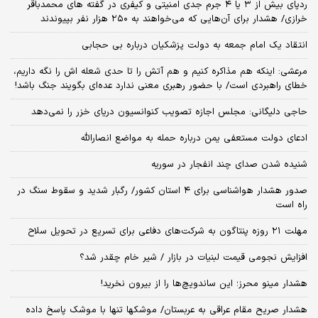
ردپای بیش از ۳ یا ۴ جرم جدی امنیتی و کیفری در گفته های محمدباقر
خرازی/ هشدار برای آن‌هایی که می‌خواهند به ۲۵۰ هزار نفر بپیوندند
انتقاد یک امام جمعه به دولت پزشکیان درباره بی حجابی
مرعشی: اینکه هم مذاکره کنیم و هم آتش را تا حدی شعله اش را نگه داریم،
خطای راهبردی است/ با حضور رهبری معنی ندارد عده‌ای بگویند جنگ باشد!
حاجی دلیگانی: مجلس اجازه تصویب کنوانسیون دریای خزر را نمی‌دهد
ادعای دولت مستعفی یمن درباره حمله به مواضع انصارالله
شنیده شدن صدای چند انفجار در سوریه
صدور هشدار هواشناسی برای ۴ استان کشور/ رگبار شدید و سقوط سنگ در
راه است
مهلت ۲۱ روزه پنتاگون به شرکت‌های دفاعی برای تسریع در تحویل سلاح
افزایش نجومی قیمت لبنیات در بازار / شیر خام چقدر شد؟
هشدار مینو محرز؛ این ساندویچ‌ها را از بیرون نخرید!
هشدار صریح مقام عراقی به عربستان/ موشکها تنها با موشک پاسخ داده