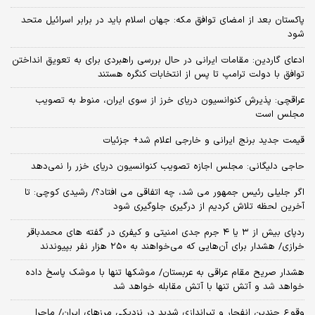
پاکستان بعد از امضای توافق مکه: جهان اسلام باید در برابر اسرائیل متحد
شود
ادعای گاردین: مقامات ایرانی در حال بررسی راهبردی برای به تعویق انداختن
توافق با دولت ترامپ تا پس از انتخابات کنگره هستند
عراقچی: پذیرش کنوانسیون دریای خرز از سوی ایران، منوط به تصویب
مجلس است
قیمت جدید برنج ایرانی و خارجی اعلام شد+ جزئیات
حاجی دلیگانی: مجلس اجازه تصویب کنوانسیون دریای خزر را نمی‌دهد
اگر جلیلی رئیس جمهور می شد، چه اتفاقی می افتاد؟/ رشیدی کوچی: تا
آخرین لحظه تلاش کردیم از درگیری جلوگیری شود
ردپای بیش از ۳ یا ۴ جرم جدی امنیتی و کیفری در گفته های محمدباقر
خرازی/ هشدار برای آن‌هایی که می‌خواهند به ۲۵۰ هزار نفر بپیوندند
هشدار صریح مقام عراقی به عربستان/ موشکها تنها با موشک پاسخ داده
خواهد شد و آتش تنها با آتش مقابله خواهد شد
وقوع چندین انفجار و تیراندازی شدید در نزدیکی مرز‌های ایران/ ماجرا