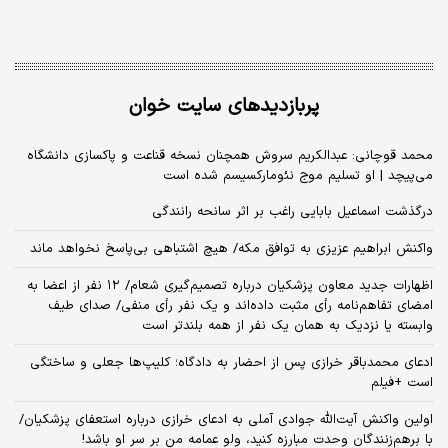
پربازدیدهای سایت خوان
محمد قوچانی: عبدالکریم سروش همچنان نسخه قناعت و پاکسازی دانشگاه
می‌پیچد | او تسلیم موج نئومارکسیسم شده است
درگذشت اسماعیل بابایی راغب بر اثر سانحه رانندگی
واکنش ابراهیم عزیزی به توافق مکه/ هیچ اشتباهی بی‌پاسخ نخواهد ماند
اظهارات جدید معاون پزشکیان درباره تصمیم‌گیری شعام/ ۱۲ نفر از اعضا به
امضای تفاهم‌نامه رأی مثبت داده‌اند و یک نفر رأی منفی/ صدای طیف
وابسته یا نزدیک به همان یک نفر از همه بلندتر است
ادعای محمدباقر خرازی پس از احضار به دادگاه؛ کلیپ‌ها جعلی و ساختگی
است +فیلم
اولین واکنش آیت‌الله جوادی آملی به ادعای خرازی درباره استعفای پزشکیان/
با برهم‌زنندگان وحدت مبارزه کنید، ولو عمامه من بر سر او باشد!