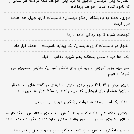
انصارالله یمن: عربستان مجبور به ترک یمن خواهد شد/ غرامت هر سنگی را
که نابود کرده است، خواهد پرداخت
فوری/ حمله به پالایشگاه آرامکو عربستان/ تأسیسات گازی جبیل هم هدف
قرار گرفت
تجمعات شبانه تا چه زمانی ادامه دارد؟
انفجار در تاسیسات گازی عربستان/ یک پرتابه تأسیسات را هدف قرار داد
یک ادعا درباره محل پناهگاه‌ رهبر شهید انقلاب + فیلم
خبر مهم وزیر آموزش و پرورش برای دانش آموزان/ مدارس حضوری می
شود؟ + فیلم
ردپای بیش از ۳ یا ۴ جرم جدی امنیتی و کیفری در گفته های محمدباقر
خرازی/ هشدار برای آن‌هایی که می‌خواهند به ۲۵۰ هزار نفر بپیوندند
انتقاد یک امام جمعه به دولت پزشکیان درباره بی حجابی
مرعشی: اینکه هم مذاکره کنیم و هم آتش را تا حدی شعله اش را نگه داریم،
خطای راهبردی است/ با حضور رهبری معنی ندارد عده‌ای بگویند جنگ باشد!
حاجی دلیگانی: مجلس اجازه تصویب کنوانسیون دریای خزر را نمی‌دهد