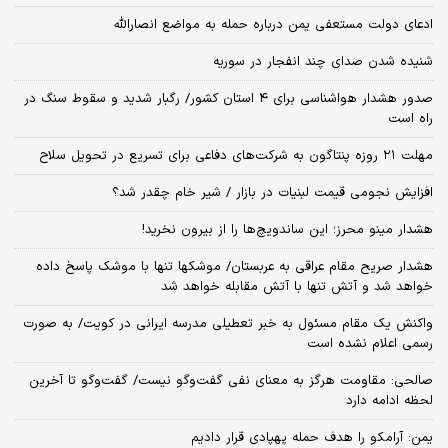
ادعای دولت مستعفی یمن درباره حمله به مواضع انصارالله
شنیده شدن صدای چند انفجار در سوریه
صدور هشدار هواشناسی برای ۴ استان کشور/ رگبار شدید و سقوط سنگ در
راه است
مهلت ۲۱ روزه پنتاگون به شرکت‌های دفاعی برای تسریع در تحویل سلاح
افزایش نجومی قیمت لبنیات در بازار / شیر خام چقدر شد؟
هشدار مینو محرز؛ این ساندویچ‌ها را از بیرون نخرید!
هشدار صریح مقام عراقی به عربستان/ موشکها تنها با موشک پاسخ داده
خواهد شد و آتش تنها با آتش مقابله خواهد شد
واکنش یک مقام مسئول به خبر تعطیلی مدرسه ایرانی در کویت/ به صورت
رسمی اعلام نشده است
صالحی: مقاومت هرگز به معنای نفی گفت‌وگو نیست/ گفت‌وگو تا آخرین
لحظه ادامه دارد
یمن: آرامکو را هدف حمله پهپادی قرار دادیم