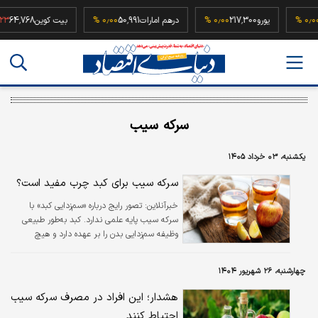
52,5
۰٫۰۰ %
یورو
217,300
۰٫۰۰ %
درهم امارات
50,991
۰٫۰۰ %
بیت کوین
,768
سرکه سیب
یکشنبه، ۰۳ خرداد ۱۴۰۵
سرکه سیب برای کبد چرب مفید است؟
خبرآنلاین:
تصور رایج درباره «سم‌زدایی کبد» با
سرکه سیب پایه علمی ندارد. کبد به‌طور طبیعی
وظیفه سم‌زدایی بدن را بر عهده دارد و هیچ
نوشیدنی یا ماده غذایی نمی‌تواند این فرآیند را
به‌طور معجزه‌آسا تقویت کند.
چهارشنبه، ۲۶ شهریور ۱۴۰۴
هشدار؛ این افراد در مصرف سرکه سیب
احتیاط کنند