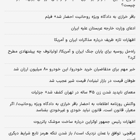
چیست؟
باقر خرازی به دادگاه ویژه روحانیت احضار شد+ فیلم
ادعای وزارت خارجه عربستان علیه ایران
اظهارات تازه ظریف درباره مذاکرات ایران و آمریکا
راه‌حل روسیه برای پایان جنگ ایران و آمریکا/ اولیانوف چه پیشنهادی مطرح
کرد؟
خبر مهم برای متقاضیان خرید خودرو/ این خودرو ۸۰ میلیون ارزان شد
طوفان قیمت در بازار لبنیات/ قیمت شیر عجیب شد
معمای ناپدید شدن زن ۴۵ ساله در تهران کشف شد+ جزئیات
واکنش روزنامه اطلاعات به احضار باقر خرازی به دادگاه ویژه روحانیت/ اگر
معیار، قانون است، قانون نباید خودی و غیرخودی بشناسد
اظهارات رئیس جمهور اوکراین درباره ساخت موشک پاتریوت
عراقچی: توافق با عمان نزدیک است/ باز شدن تنگه هرمز تابع شرایط دیگری
است