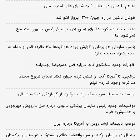
تفاهم با عمان در انتظار تأیید شورای عالی امنیت ملی
طوفان دلفین در راه چین/ ۱۳۰۰ پرواز لغو شد
نقشه جدید دموکرات‌ها برای زمین زدن ترامپ/ رئیس جمهور استیضاح
نمی‌شود اما ...
زئیس سازمان هواپیمایی: گزارش ورود هواگردها ٣٠ دقیقه قبل از حمله به
بیت رهبری صحت ندارد
اظهارات جدید سخنگوی ناجا درباره قتل حمیدرضا رجب‌زاده
عراقچی: تا آمریکا آنچه را نقض کرده جبران نکند امکان شروع مجدد
مذاکرات وجود ندارد+ فیلم
توصیه به مصرف سوپ سگ برای جلوگیری از گرمازدگی در کره شمالی
توضیحات جدید رئیس سازمان پزشکی قانونی درباره قتل داریوش مهرجویی
و همسرش+ فیلم
توصیه دیپلمات ارشد روس به آمریکا درباره ایران
جنجال در پارلمان ترکیه بر سر توافقنامه دفاعی مشترک با عربستان و پاکستان