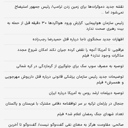
نقشه جدید دموکرات‌ها برای زمین زدن ترامپ/ رئیس جمهور استیضاح
نمی‌شود اما ...
زئیس سازمان هواپیمایی: گزارش ورود هواگردها ٣٠ دقیقه قبل از حمله به
بیت رهبری صحت ندارد
اظهارات جدید سخنگوی ناجا درباره قتل حمیدرضا رجب‌زاده
عراقچی: تا آمریکا آنچه را نقض کرده جبران نکند امکان شروع مجدد
مذاکرات وجود ندارد+ فیلم
توصیه به مصرف سوپ سگ برای جلوگیری از گرمازدگی در کره شمالی
توضیحات جدید رئیس سازمان پزشکی قانونی درباره قتل داریوش مهرجویی
و همسرش+ فیلم
توصیه دیپلمات ارشد روس به آمریکا درباره ایران
جنجال در پارلمان ترکیه بر سر توافقنامه دفاعی مشترک با عربستان و پاکستان
تعداد شهدای جنگ رمضان اعلام شد+ فیلم
صالحی: مقاومت هرگز به معنای نفی گفت‌وگو نیست/ گفت‌وگو تا آخرین