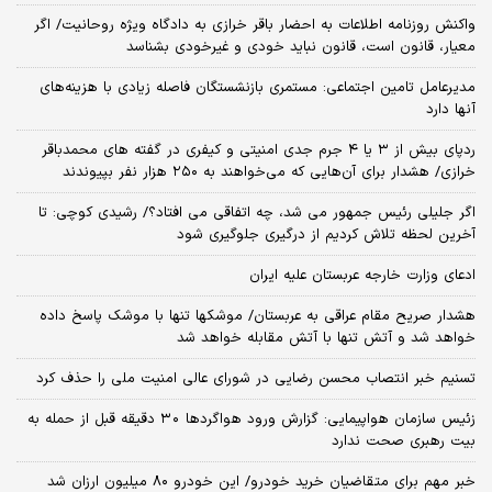
واکنش روزنامه اطلاعات به احضار باقر خرازی به دادگاه ویژه روحانیت/ اگر
معیار، قانون است، قانون نباید خودی و غیرخودی بشناسد
مدیرعامل تامین اجتماعی: مستمری بازنشستگان فاصله زیادی با هزینه‌های
آنها دارد
ردپای بیش از ۳ یا ۴ جرم جدی امنیتی و کیفری در گفته های محمدباقر
خرازی/ هشدار برای آن‌هایی که می‌خواهند به ۲۵۰ هزار نفر بپیوندند
اگر جلیلی رئیس جمهور می شد، چه اتفاقی می افتاد؟/ رشیدی کوچی: تا
آخرین لحظه تلاش کردیم از درگیری جلوگیری شود
ادعای وزارت خارجه عربستان علیه ایران
هشدار صریح مقام عراقی به عربستان/ موشکها تنها با موشک پاسخ داده
خواهد شد و آتش تنها با آتش مقابله خواهد شد
تسنیم خبر انتصاب محسن رضایی در شورای عالی امنیت ملی را حذف کرد
زئیس سازمان هواپیمایی: گزارش ورود هواگردها ٣٠ دقیقه قبل از حمله به
بیت رهبری صحت ندارد
خبر مهم برای متقاضیان خرید خودرو/ این خودرو ۸۰ میلیون ارزان شد