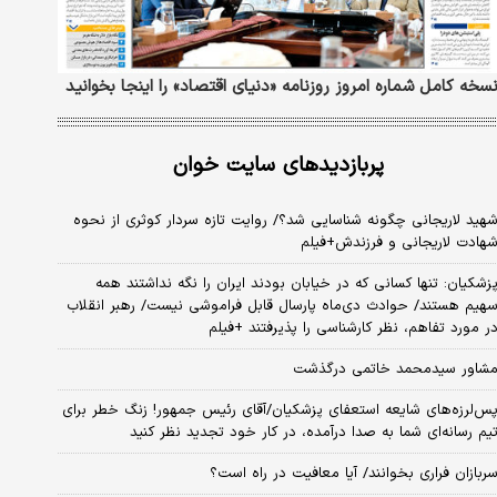
سخه کامل شماره امروز روزنامه «دنیای‌ اقتصاد» را اینجا بخوانید
پربازدیدهای سایت خوان
هید لاریجانی چگونه شناسایی شد؟/ روایت تازه سردار کوثری از نحوه
هادت لاریجانی و فرزندش+فیلم
زشکیان: تنها کسانی که در خیابان بودند ایران را نگه نداشتند همه
هیم هستند/ حوادث دی‌ماه پارسال قابل فراموشی نیست/ رهبر انقلاب
ر مورد تفاهم، نظر کارشناسی را پذیرفتند +فیلم
شاور سیدمحمد خاتمی درگذشت
س‌لرزه‌های شایعه استعفای پزشکیان/آقای رئیس جمهور! زنگ خطر برای
یم رسانه‌ای شما به صدا درآمده، در کار خود تجدید نظر کنید
ربازان فراری بخوانند/ آیا معافیت در راه است؟