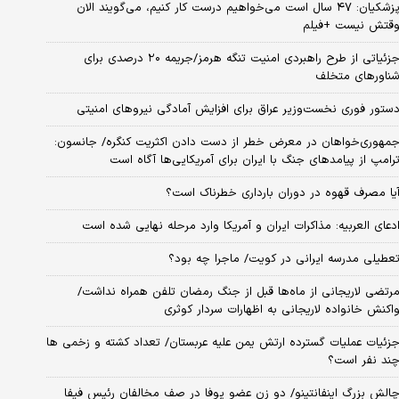
پزشکیان: ۴۷ سال است می‌خواهیم درست کار کنیم، می‌گویند الان
قتش نیست +فیلم
جزئیاتی از طرح راهبردی امنیت تنگه هرمز/جریمه ۲۰ درصدی برای
ناورهای متخلف
ستور فوری نخست‌وزیر عراق برای افزایش آمادگی نیروهای امنیتی
مهوری‌خواهان در معرض خطر از دست دادن اکثریت کنگره/ جانسون:
رامپ از پیامدهای جنگ با ایران برای آمریکایی‌ها آگاه است
یا مصرف قهوه در دوران بارداری خطرناک است؟
دعای العربیه: مذاکرات ایران و آمریکا وارد مرحله نهایی شده است
عطیلی مدرسه ایرانی در کویت/ ماجرا چه بود؟
رتضی لاریجانی از ماه‌ها قبل از جنگ رمضان تلفن همراه نداشت/
اکنش خانواده لاریجانی به اظهارات سردار کوثری
زئیات عملیات گسترده ارتش یمن علیه عربستان/ تعداد کشته و زخمی ها
ند نفر است؟
الش بزرگ اینفانتینو/ دو زن عضو یوفا در صف مخالفان رئیس فیفا