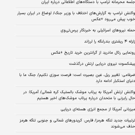
لسه محرمانه ترامپ با دستگاه‌های اطلاعاتی درباره ایران
اکنش ترامپ به گزارش‌های اختلاف با وزیر جنگ/ اوضاع در ایران بسیار
وب پیش می‌رود +عکس
مله نیروهای اسرائیلی به خبرنگار پرس‌تی‌وی
زله ۴ ریشتری بندرلنگه را لرزاند
ونمایی رئال مادرید از گرانترین خرید تاریخ +عکس
یشکسوت نیروی دریایی ارتش درگذشت
رغامی: تغییر ریل، عین بصیرت است؛ فرصت سوزی نکنیم/ جنگ ما با
نیای استکبار ادامه دارد
اکنش ارتش آمریکا به پرتاب موشک بالستیک کره شمالی/ آمریکا: در
ال رایزنی با متحدان درباره پرتاب موشک‌های اخیر هستیم
یزبانی آمریکا از مجمع انرژی هسته‌ای دریایی
رتیبات جدید تنگه هرمز/ فارس: کریدورهای شمالی و جنوبی تنگه هرمز
ذف می‌شوند