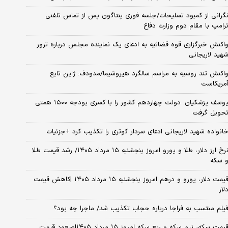
گرانی از کمبود تسلیحات/جلسه فوری پنتاگون پس از تماس تلفنی
رامپ با مقام دوم وزارت دفاع
اکنش خبرگزاری قوه قضائیه به ادعای یک نماینده مجلس درباره ترور
هید لاریجانی
اکنش تند روسیه به مراسم سالگرد هیروشیما/مدودف: ژاپن تابع
مریکاست
یوسف پزشکیان: دولت چهاردهم کشور را با کسری بودجه ۱۵۰۰ همتی
حویل گرفت
انواده شهید لاریجانی ادعای سردار کوثری را تکذیب کرد +جزئیات
نرخ ارز دلار، طلا و یورو امروز پنجشنبه ۱۵ مرداد ۱۴۰۵/ رشد قیمت طلا
 سکه
قیمت دلار، یورو و درهم امروز پنجشنبه ۱۵ مرداد ۱۴۰۵ |کاهش قیمت
لار
یلم منتسب به فراجا درباره حجاب تکذیب شد/ ماجرا چه بود؟
قیمت سکه، نیم سکه و ربع سکه امروز ۱۵ مرداد ۱۴۰۵|صعود قیمت