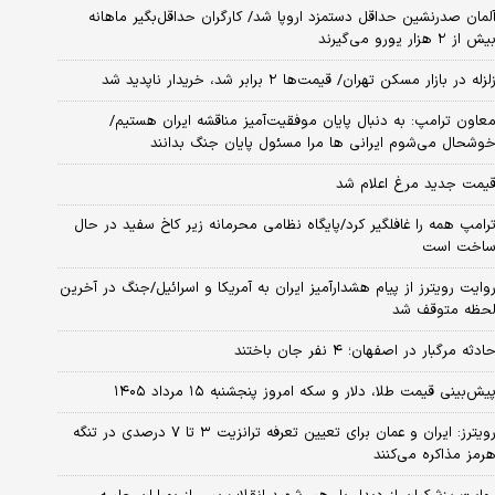
لمان صدرنشین حداقل دستمزد اروپا شد/ کارگران حداقل‌بگیر ماهانه
یش از ۲ هزار یورو می‌گیرند
لزله در بازار مسکن تهران/ قیمت‌ها ۲ برابر شد، خریدار ناپدید شد
عاون ترامپ: به دنبال پایان موفقیت‌آمیز مناقشه ایران هستیم/
وشحال می‌شوم ایرانی ها مرا مسئول پایان جنگ بدانند
یمت جدید مرغ اعلام شد
رامپ همه را غافلگیر کرد/پایگاه نظامی محرمانه زیر کاخ سفید در حال
اخت است
وایت رویترز از پیام هشدارآمیز ایران به آمریکا و اسرائیل/جنگ در آخرین
حظه متوقف شد
ادثه مرگبار در اصفهان؛ ۴ نفر جان باختند
یش‌بینی قیمت طلا، دلار و سکه امروز پنجشنبه ۱۵ مرداد ۱۴۰۵
رویترز: ایران و عمان برای تعیین تعرفه ترانزیت ۳ تا ۷ درصدی در تنگه
رمز مذاکره می‌کنند