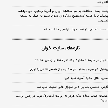
اش شد
شت پرده اختلافات بر سر مذاکرات ایران و آمریکا/رجایی: می‌خواهند
زشکیان را خسته کنند/هیچ مذاکره‌ای بدون پشتوانه جنگ به نتیجه
می‌رسد
یست بلندبالای توقیف اموال تراستی ها اعلام شد
تازه‌های سایت خوان
نفجار در حومه دمشق / چند نفر کشته و زخمی شدند؟
رکناری دو رئیس بخش موساد پس از ناکامی‌ها درباره ایران
حریم های جدید آمریکا علیه کوبا
ارس: محسن رضایی دبیر شورای عالی امنیت ملی شد
زئیات جدید درباره تنگه هرمز به روایت الجزیره/ توپ در زمین ترامپ
ست؟