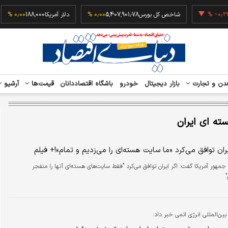
64,7
‎−۰٫۲۳ %
شاخص کل بورس
5,407,901.78
۰٫۰۰ %
دلار آمریکا
188,000
۰٫۰۰ %
دن و تجارت
بازار دیجیتال
خودرو
باشگاه اقتصاددانان
قیمت‌ها
آرشیو
ه ای ایران
یران توافق می‌کرد «ما سایت هسته‌ای را می‌زدیم و تمام»!+ فیلم
مهور آمریکا گفت: اگر ایران توافق می‌کرد "فقط سایت‌های هسته‌ای آنها را منفجر
ین‌المللی انرژی اتمی خبر داد: