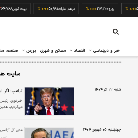
52,500
۰٫۰۰ %
یورو
217,300
۰٫۰۰ %
درهم امارات
50,991
۰٫۰۰ %
بیت کوین
68
خبر و دیپلماسی
اقتصاد
مسکن و شهری
بورس
صنعت، مع
سایت هست
شنبه، ۲۲ آذر ۱۴۰۴
ترامپ: اگر ا
خبرفوری:
رئیس ج
می‌کردیم، همین"
چهارشنبه، ۰۵ شهریور ۱۴۰۴
مدیر کل آژانس ب