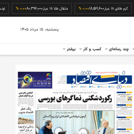
گرم طلای ۱۸ عیار
18,561,600
۰٫۰۰ %
مثقال طلا ۱۸ عیار
80,396,000
۰٫۰۰ %
،
پنجشنبه
۱۵ مرداد ۱۴۰۵
چند رسانه‌ای
کسب و کار
بیشتر