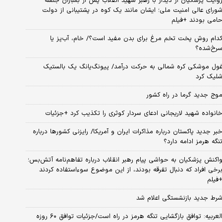
وایت پزشکیان از دیدار با رهبر شهید انقلاب پس از بمباران جلسه
ورای عالی امنیت ملی؛ ایشان مانند یک کوه در پشتیبانی از دولت
امی بودند +فیلم
دام روش پخت تخم مرغ برای بدن مفید است؟/ خام، آب‌پز یا
رخ‌شده؟
ول موشکی کره شمالی به حرکت درآمد/ پیونگ‌یانگ یک بالستیک
لیک کرد
وج جدید گرما در راه کشور
انواده شهید لاریجانی ادعای سردار کوثری را تکذیب کرد +جزئیات
بر جدید پاکستان درباره مذاکرات ایران و آمریکا/ رایزنی کشورها درباره
نگه هرمز ادامه دارد؟
اکنش پزشکیان به حواشی پیام رهبر انقلاب درباره تفاهم‌نامه آتش‌بس؛
رخی افراد که دنبال تفرقه بودند، از این موضوع سوءاستفاده کردند
فیلم
رط جدید بازنشستگی اعلام شد
العربیه: توافق بازگشایی تنگه هرمز در راه است/جزئیات توافق ۶۰ روزه