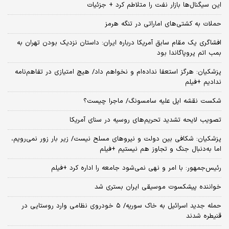
این سیگنال‌ها بازار نفت را متلاطم کرد + جزئیات
حملات به کشتی‌های اماراتی در تنگه هرمز
افشاگری یک مقام سابق آمریکا درباره ایران: داستان نزدیک بودن تهران به
بمب اتم پروپاگاندا بود
پزشکیان: هرگز استعفا نداده‌ام و نخواهم داد/ هیچ امتیازی در تفاهم‌نامه
ندادیم +فیلم
شکست نقشه اپل علیه سامسونگ/ ماجرا چیست؟
تصویب لایحه تشدید تحریم‌های روسیه در سنای آمریکا
پزشکیان: شکافی بین دولت و نیروهای مسلح نیست/ زیر بار زور نمی‌رویم،
اما به‌دنبال جنگ و تجاوز هم نیستیم +فیلم
رئیس‌جمهور: با امر و نهی نمی‌شود جامعه را اداره کرد +فیلم
خواننده پیشکسوت موسیقی ایران بستری شد
حمله جدید اسرائیل به خاک سوریه/ ۵ خودروی نظامی وارد روستایی در
قنیطره شدند