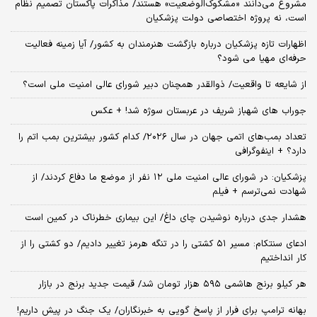
مشروع می‌دانند «مشکوک‌الوضعیت» هستند/ مذاکرات پاکستان تصمیم نظام
است، نه پروژه اختصاصی دولت پزشکیان
اظهارات تازه پزشکیان درباره بازگشت هنرمندان به کشور/ آیا زمینه فعالیت
حرفه‌ای مهیا می شود؟
از شایعه تا واقعیت/ ذوالقدر همچنان دبیر شورای ‌عالی امنیت ملی است؟
جوراب های شهباز شریف در عربستان سوژه شد! + عکس
تعداد بمب‌های اتمی جهان در سال ۲۰۲۶/ کدام کشور بیشترین بمب اتم را
دارد؟ + اینفوگرافی
پزشکیان: در شورای عالی امنیت ملی ۱۲ نفر از موضع ما دفاع کردند/ از
شهادت نمی‌ترسم + فیلم
هشدار جدی درباره نوشیدن چای داغ/ این بیماری خطرناک در کمین است
ادعای سنتکام: مسیر ۵۱ کشتی را در تنگه هرمز تغییر دادیم/ دو کشتی را از
کار انداختیم
هر کیلو برنج هاشمی ۵۹۵ هزار تومان شد/ قیمت جدید برنج در بازار
بهانه ترامپ برای فرار از پاسخ گویی به خبرنگاران/ یک جنگ در پیش داریم!