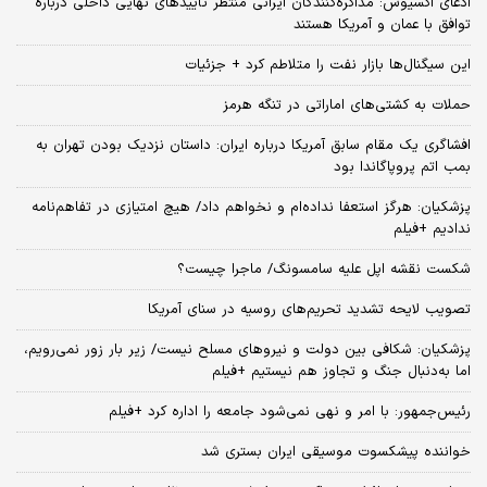
ادعای اکسیوس: مذاکره‌کنندگان ایرانی منتظر تأییدهای نهایی داخلی درباره
توافق با عمان و آمریکا هستند
این سیگنال‌ها بازار نفت را متلاطم کرد + جزئیات
حملات به کشتی‌های اماراتی در تنگه هرمز
افشاگری یک مقام سابق آمریکا درباره ایران: داستان نزدیک بودن تهران به
بمب اتم پروپاگاندا بود
پزشکیان: هرگز استعفا نداده‌ام و نخواهم داد/ هیچ امتیازی در تفاهم‌نامه
ندادیم +فیلم
شکست نقشه اپل علیه سامسونگ/ ماجرا چیست؟
تصویب لایحه تشدید تحریم‌های روسیه در سنای آمریکا
پزشکیان: شکافی بین دولت و نیروهای مسلح نیست/ زیر بار زور نمی‌رویم،
اما به‌دنبال جنگ و تجاوز هم نیستیم +فیلم
رئیس‌جمهور: با امر و نهی نمی‌شود جامعه را اداره کرد +فیلم
خواننده پیشکسوت موسیقی ایران بستری شد