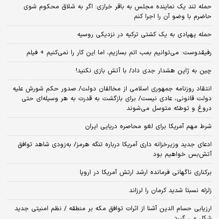
حمله تند یک نماینده مجلس به باقر خرازی: اگر به شلاق محکوم شوی
حاضرم با وضو آن را اجرا کنم
حمله پهپادی به یک کشتی ترکیه در نزدیکی روسیه
رفیقدوست: می‌توانیم بمب اتم بسازیم، اما این کار را نمی‌کنیم + فیلم
چین به ژاپن هشدار جدی داد/ با آتش بازی نکنید!
انتقاد روزنامه جمهوری اسلامی از مخالفان دولت/ صدور حکم شورش علیه
دولت قانونی، عادی نیست/ برای بازگشت به قدرت به هر وسیله‌ای حتی
دروغ و توطئه متوسل می‌شوند
شرط مهم آمریکا برای لغو محاصره دریایی ایران
ادعای جدید وزیرخزانه داری آمریکا درباره تنگه هرمز/ به‌زودی شاهد توافق
آتش‌بس خواهیم بود
برکناری ناگهانی فرمانده ارشد ارتش آمریکا در اروپا
زلزله نسبتا شدید کرمان را لرزاند
ارزیابی حسام الدین آشنا از اثرات توافق مکه بر منطقه / نظم امنیتی جدید
شکل می گیرد