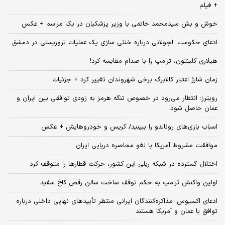
+ فیلم
خوش و بش سیدمحمد خاتمی با وزیر پزشکیان در یک مراسم + عکس
ادعای حکومت الجولانی درباره خنثی سازی یک عملیات تروریستی در دمشق
هیلاری کلینتون، ترامپ را با صدام مقایسه کرد!
زمان شارژ اعتبار کالابرگ برخی شهروندان تغییر کرد + جزئیات
رویترز: انتظار می‌رود در خصوص تنگه هرمز به زودی توافقی بین ایران و
عمان حاصل شود
اسباب‌ بازی‌های رونالدو را ببینید/ کریس و خودروهایش + عکس
موافقت مشروط آمریکا با لغو محاصره دریایی ایران
اختلال گسترده در شبکه ریلی این کشور، حرکت قطارها را متوقف کرد
اولین واکنش ترامپ به حکم توقف ساخت سالن رقص کاخ سفید
ادعای اکسیوس: مذاکره‌کنندگان ایرانی منتظر تأییدهای نهایی داخلی درباره
توافق با عمان و آمریکا هستند