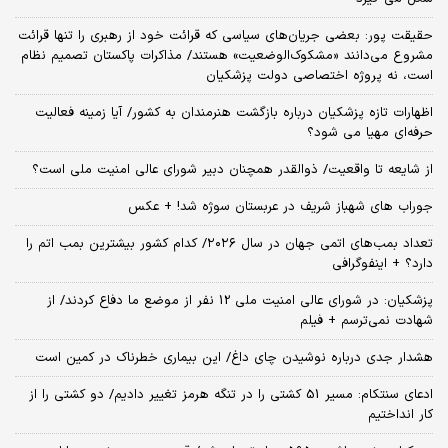
حقیقت پور: بعضی جریان‌های سیاسی که قرائت خود از رهبری را تنها قرائت
مشروع می‌دانند «مشکوک‌الوضعیت» هستند/ مذاکرات پاکستان تصمیم نظام
است، نه پروژه اختصاصی دولت پزشکیان
اظهارات تازه پزشکیان درباره بازگشت هنرمندان به کشور/ آیا زمینه فعالیت
حرفه‌ای مهیا می شود؟
از شایعه تا واقعیت/ ذوالقدر همچنان دبیر شورای ‌عالی امنیت ملی است؟
جوراب های شهباز شریف در عربستان سوژه شد! + عکس
تعداد بمب‌های اتمی جهان در سال ۲۰۲۶/ کدام کشور بیشترین بمب اتم را
دارد؟ + اینفوگرافی
پزشکیان: در شورای عالی امنیت ملی 12 نفر از موضع ما دفاع کردند/ از
شهادت نمی‌ترسم + فیلم
هشدار جدی درباره نوشیدن چای داغ/ این بیماری خطرناک در کمین است
ادعای سنتکام: مسیر 51 کشتی را در تنگه هرمز تغییر دادیم/ دو کشتی را از
کار انداختیم