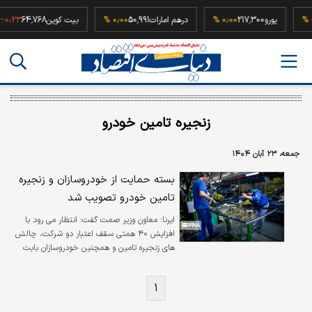
۰٫۰۰ 
یورو
217,300
۰٫۰۰ %
درهم امارات
50,991
۰٫۰۰ %
بیت کوین
64,768
۳ %
زنجیره تامین خودرو
جمعه، ۲۳ آبان ۱۴۰۴
بسته حمایت از خودروسازان و زنجیره
تامین خودرو تصویب شد
ایرنا:
معاون وزیر صمت گفت: انتظار می رود با
افزایش ۴۰ همتی سقف اعتبار دو شرکت، چالش
های زنجیره تامین و همچنین خودروسازان بابت
تاخیر در تحویل خودروی مشتریان مرتفع گردد.
۱