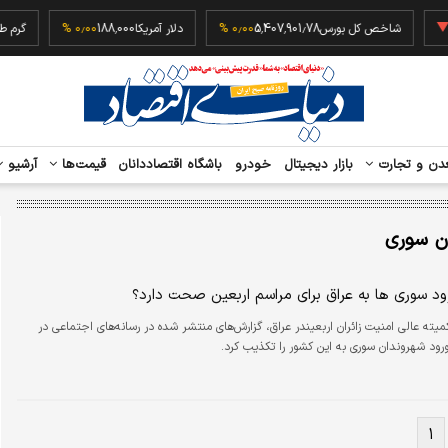
‎−
شاخص کل بورس
5,407,901.78
۰٫۰۰ %
دلار آمریکا
188,000
۰٫۰۰ %
دن و تجارت
بازار دیجیتال
خودرو
باشگاه اقتصاددانان
قیمت‌ها
آرشیو
ان سوری
د سوری ها به عراق برای مراسم اربعین صحت دارد؟
ته عالی امنیت زائران اربعیندر عراق، گزارش‌های منتشر شده در رسانه‌های اجتماعی در
رود شهروندان سوری به این کشور را تکذیب کرد.
۱