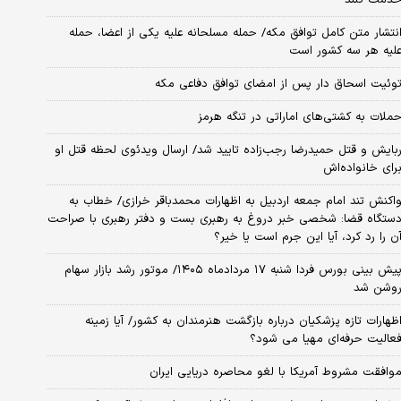
نتشار متن کامل توافق مکه/ حمله مسلحانه علیه یکی از اعضا، حمله
لیه هر سه کشور است
وئیت اسحاق دار پس از امضای توافق دفاعی مکه
ملات به کشتی‌های اماراتی در تنگه هرمز
بایش و قتل حمیدرضا رجب‌زاده تایید شد/ ارسال ویدئوی لحظه قتل او
رای خانواده‌اش
اکنش تند امام جمعه اردبیل به اظهارات محمدباقر خرازی/ خطاب به
ستگاه قضا: شخصی خبر دروغ به رهبری بست و دفتر رهبری با صراحت
ن را رد کرد، آیا این جرم است یا خیر؟
پیش بینی بورس فردا شنبه ۱۷ مردادماه ۱۴۰۵/ موتور رشد بازار سهام
وشن شد
ظهارات تازه پزشکیان درباره بازگشت هنرمندان به کشور/ آیا زمینه
عالیت حرفه‌ای مهیا می شود؟
وافقت مشروط آمریکا با لغو محاصره دریایی ایران