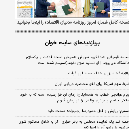
سخه کامل شماره امروز روزنامه «دنیای‌ اقتصاد» را اینجا بخوانید
پربازدیدهای سایت خوان
حمد قوچانی: عبدالکریم سروش همچنان نسخه قناعت و پاکسازی
انشگاه می‌پیچد | او تسلیم موج نئومارکسیسم شده است
الایشگاه سیزران هدف حمله قرار گرفت
رط مهم آمریکا برای لغو محاصره دریایی ایران
یام عراقچی خطاب به همسایگان؛ زمان آن فرا رسیده است که به خود
تکی باشیم و برادری واقعی را در پیش گیریم
سنیم: ربایش و قتل حمیدرضا رجب‌زاده صحت دارد
مله تند یک نماینده مجلس به باقر خرازی: اگر به شلاق محکوم شوی
اضرم با وضو آن را اجرا کنم