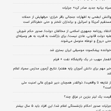
پاه بیانیه جدید صادر کرد+ جزئیات
اکنش ابطحی به اظهارات جنجالی باقر خرازی؛ حرفهایش از حملات
ستقیم آمریکا و اسرائیل و براندازان تلختر و حتی خطرناکتر است
نتقاد روزنامه جمهوری اسلامی از مخالفان دولت/ صدور حکم شورش
لیه دولت قانونی، عادی نیست/ برای بازگشت به قدرت به هر وسیله‌ای
تی دروغ و توطئه متوسل می‌شوند
واننده پیشکسوت موسیقی ایران بستری شد
نفجار مهیب در یک پالایشگاه نفت + فیلم
بر مهم برای دانش آموزان پایه هفتم/ نتایج آزمون مدارس سمپاد اعلام
د
ز شایعه تا واقعیت/ ذوالقدر همچنان دبیر شورای ‌عالی امنیت ملی
ست؟
یمت یک لیتر بنزین در عراق چند؟
جزئیات صدور احکام بازنشستگی اعلام شد/ این افراد باید ۵ سال بیشتر
دمت کنند