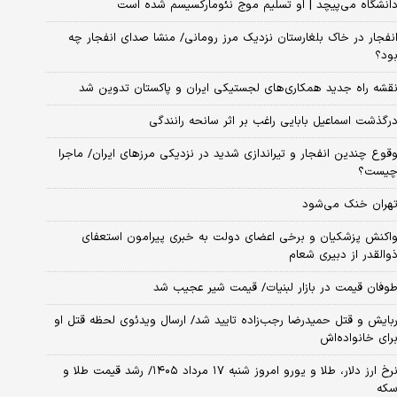
انشگاه می‌پیچد | او تسلیم موج نئومارکسیسم شده است
نفجار در خاک بلغارستان نزدیک مرز رومانی/ منشا صدای انفجار چه
ود؟
قشه راه جدید همکاری‌های لجستیکی ایران و پاکستان تدوین شد
رگذشت اسماعیل بابایی راغب بر اثر سانحه رانندگی
قوع چندین انفجار و تیراندازی شدید در نزدیکی مرز‌های ایران/ ماجرا
یست؟
هران خنک می‌شود
اکنش پزشکیان و برخی اعضای دولت به خبری پیرامون استعفای
والقدر از دبیری شعام
وفان قیمت در بازار لبنیات/ قیمت شیر عجیب شد
بایش و قتل حمیدرضا رجب‌زاده تایید شد/ ارسال ویدئوی لحظه قتل او
رای خانواده‌اش
نرخ ارز دلار، طلا و یورو امروز شنبه ۱۷ مرداد ۱۴۰۵/ رشد قیمت طلا و
که